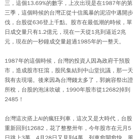
三，這個13.69%的數字，上次出現是在1987年的第
三季，這個時候的台灣正從十信風暴的泥沼中邁開步
伐，台股從636登上千點。股市在最低潮的時候，單
日成交量只有1.2億元，現在一天從1兆到逼近2兆
元，現在的一秒鐘成交量超過1985年的一整天。
1987年的這個時候，台灣的投資人因為政府干預股
市，造成股市狂瀉，股民集結到中山堂抗議，那一天
我有去現場。後來因為台灣錢太多了，郭婉容祭出證
所稅，台股的泡沫吹破，1990年股市從12682掉到
2485！
台灣這次搭上AI的瘋狂列車，這次又是大時代，台股
重新回到12682，花了整整卅年，今年股市在元月5
日跳上3萬，4月28日又見到4萬，列車愈開愈快，風