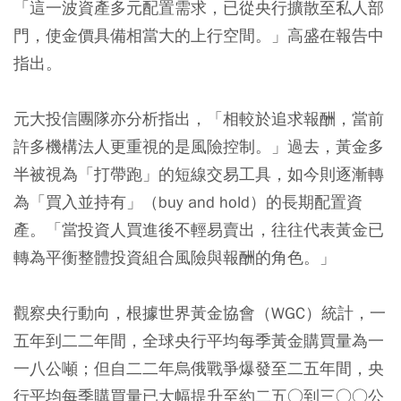
「這一波資產多元配置需求，已從央行擴散至私人部
門，使金價具備相當大的上行空間。」高盛在報告中
指出。
元大投信團隊亦分析指出，「相較於追求報酬，當前
許多機構法人更重視的是風險控制。」過去，黃金多
半被視為「打帶跑」的短線交易工具，如今則逐漸轉
為「買入並持有」（buy and hold）的長期配置資
產。「當投資人買進後不輕易賣出，往往代表黃金已
轉為平衡整體投資組合風險與報酬的角色。」
觀察央行動向，根據世界黃金協會（WGC）統計，一
五年到二二年間，全球央行平均每季黃金購買量為一
一八公噸；但自二二年烏俄戰爭爆發至二五年間，央
行平均每季購買量已大幅提升至約二五○到三○○公