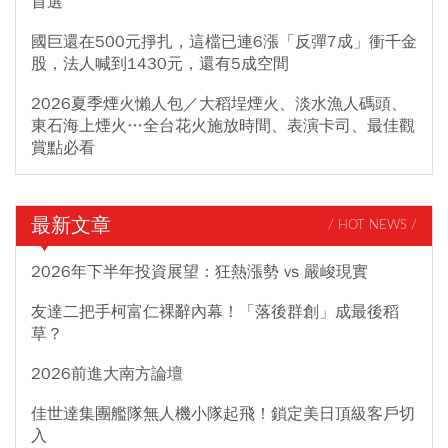
首選
國巨還在500元掙扎，這檔已連6漲「反彈7成」衝千金
股，法人喊到1430元，還有5成空間
2026夏季煙火懶人包／大稻埕煙火、淡水漁人碼頭、
東石海上煙火…全台花火施放時間、表演卡司、最佳觀
賞點必看
最新文章
/ HOT NEWS /
2026年下半年投資展望：狂熱漲勢 vs 嚴峻現實
友達二把手柯富仁裸辭內幕！「落後群創」成最後稻
草？
2026前進大南方論壇
佳世達集團艦隊無人機小隊起飛！鎖定美日頂級客戶切
入