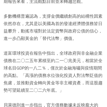
期報告來看，主流觀點目前並未轉趨悲觀。
多數機構普遍認為，支撐金價繼續創高的結構性因素
依然存在，尤其是以美國為首的發達經濟體債務皆日
益攀升，動搖市場對於法定貨幣與政府公債的信心，
進一步凸顯黃金的「替代法幣」價值。
道富環球投資在報告中指出，全球政府與非金融企業
債務在二○二五年累積至約二一○兆美元，相當於全
球名目GDP的一八二％，僅次於金融海嘯與疫情期間
的高點。「高漲的債務水位強化投資人對法幣貶值的
焦慮，並推動資金轉向黃金等非主權資產，而這股趨
勢可望延續至二○二六年底。」
貝萊德則進一步指出，官方債務數據未反映龐大的