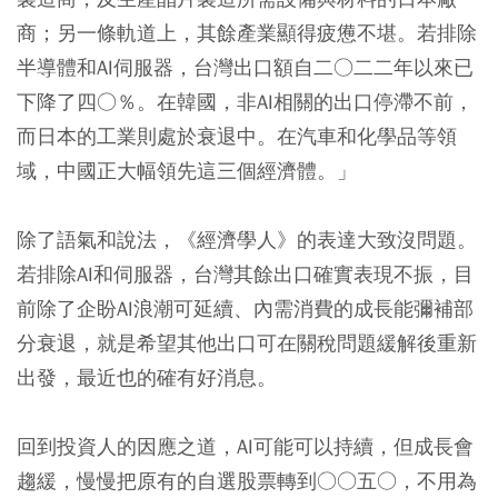
商；另一條軌道上，其餘產業顯得疲憊不堪。若排除
半導體和AI伺服器，台灣出口額自二○二二年以來已
下降了四○％。在韓國，非AI相關的出口停滯不前，
而日本的工業則處於衰退中。在汽車和化學品等領
域，中國正大幅領先這三個經濟體。」
除了語氣和說法，《經濟學人》的表達大致沒問題。
若排除AI和伺服器，台灣其餘出口確實表現不振，目
前除了企盼AI浪潮可延續、內需消費的成長能彌補部
分衰退，就是希望其他出口可在關稅問題緩解後重新
出發，最近也的確有好消息。
回到投資人的因應之道，AI可能可以持續，但成長會
趨緩，慢慢把原有的自選股票轉到○○五○，不用為