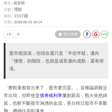
藍富閒
理財
1537期
2026-06-03 16:14
+A
-A
加入收藏
股市燒滾滾，但現在還只是「半信半疑」邁向
「憧憬」的階段，也就是成長邁向成熟，還有得
漲。
「擦鞋童都冒出來了，股市要完蛋。」這種論調最近
常出現，但即使是
債券殖利率
屢創新高，戰火依然綿
延，也斬不斷股市洶湧的金流，美台韓日股市不畏艱
難，繼續往高點邁進。