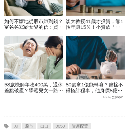
如何不斷地從股市賺到錢？
淡大教授41歲才投資，靠1
富爸爸寫給女兒的信：買股
招年賺15％！小資族「勝
票，一生不能踩的3條紅線
率最高」ETF配置法公開：
0050搭配這1種「越簡單越
好賺」
58歲機師年收400萬，退休
80歲拿1億能幹嘛？曾捨不
差點破產？學霸兒女一路私
得搭計程車，他身價8億後
校、每月5萬學費掏空存
醒悟「40~60歲是花錢黃金
Ads by
款：賺再多都可能被三座大
期」：這3件事花錢別手軟
山壓垮
AI
股市
出口
0050
資產配置