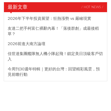
最新文章
/ HOT NEWS /
2026年下半年投資展望：狂熱漲勢 vs 嚴峻現實
友達二把手柯富仁裸辭內幕！「落後群創」成最後稻
草？
2026前進大南方論壇
佳世達集團艦隊無人機小隊起飛！鎖定美日頂級客戶切
入
今周刊30週年特輯｜更好的台灣：回望精彩風雲，預
見前瞻行動