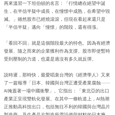
再來溫習一下坦伯頓的名言：「行情總在絕望中誕
生，在半信半疑中成長，在憧憬中成熟，在希望中毀
滅。」雖然股市已經燒滾滾，但現在看起來還只是
「半信半疑」邁向「憧憬」的階段，還有得漲。
「看回不回」就是這個階段最大的特色。因為有經濟
發展、隨之而來的企業獲利作為支撐。股市即使暫時
受到壓制的力道，也還是過沒有多久就反彈。
說時遲，那時快，最愛唱衰台灣的《經濟學人》又來
了一篇報導「日本、韓國與台灣正遭受產業腐蝕——
AI掩蓋著一場中國衝擊」。它指出：「東北亞的出口
產業正呈現雙軌化發展。在其中一條軌道上，AI熱潮
正推動高科技出口，包括無往不利的韓國與台灣晶片
製造商，及生產晶片製造所需設備與材料的日本廠