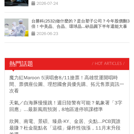
光
2026-07-24
台勝科(2532)做什麼的？是台塑子公司？今年股價翻3
倍！中美晶、合晶、環球晶...矽晶圓下半年還能大暴
漲？
2026-06-23
熱門話題
/ HOT ARTICLES /
魔力紅Maroon 5演唱會8/11搶票！高雄世運開唱時
間、票價座位圖、理想國會員優先購、拓元售票資訊一
次看
天氣／白海豚慢慢跳！週日陸警有可能？氣象署「3字
回應」...最新風雨預測，8地區達停班課標準
欣興、南電、景碩、臻鼎-KY、金居、尖點...PCB買誰
最賺？杜金龍點名「這檔」爆炸性強漲，11月末升段