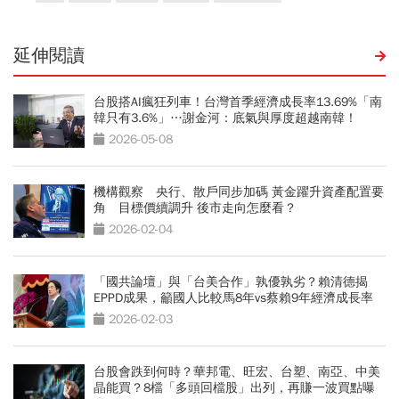
延伸閱讀
台股搭AI瘋狂列車！台灣首季經濟成長率13.69%「南
韓只有3.6%」…謝金河：底氣與厚度超越南韓！
2026-05-08
機構觀察 央行、散戶同步加碼 黃金躍升資產配置要
角 目標價續調升 後市走向怎麼看？
2026-02-04
「國共論壇」與「台美合作」孰優孰劣？賴清德揭
EPPD成果，籲國人比較馬8年vs蔡賴9年經濟成長率
2026-02-03
台股會跌到何時？華邦電、旺宏、台塑、南亞、中美
晶能買？8檔「多頭回檔股」出列，再賺一波買點曝