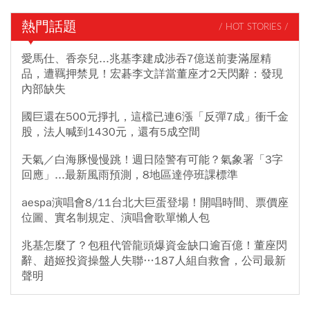
熱門話題
/ HOT STORIES /
愛馬仕、香奈兒...兆基李建成涉吞7億送前妻滿屋精
品，遭羈押禁見！宏碁李文詳當董座才2天閃辭：發現
內部缺失
國巨還在500元掙扎，這檔已連6漲「反彈7成」衝千金
股，法人喊到1430元，還有5成空間
天氣／白海豚慢慢跳！週日陸警有可能？氣象署「3字
回應」...最新風雨預測，8地區達停班課標準
aespa演唱會8/11台北大巨蛋登場！開唱時間、票價座
位圖、實名制規定、演唱會歌單懶人包
兆基怎麼了？包租代管龍頭爆資金缺口逾百億！董座閃
辭、趙姬投資操盤人失聯…187人組自救會，公司最新
聲明