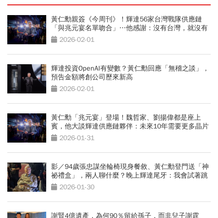
黃仁勳親簽《今周刊》！輝達56家台灣戰隊供應鏈
「與兆元宴名單吻合」…他感謝：沒有台灣，就沒有
今天
2026-02-01
輝達投資OpenAI有變數？黃仁勳回應「無稽之談」，
預告金額將創公司歷來新高
2026-02-01
黃仁勳「兆元宴」登場！魏哲家、劉揚偉都是座上
賓，他大談輝達供應鏈夥伴：未來10年需要更多晶片
2026-01-31
影／94歲張忠謀坐輪椅現身餐敘、黃仁勳登門送「神
祕禮盒」，兩人聊什麼？晚上輝達尾牙：我會試著跳
舞
2026-01-30
謝賢4億遺產，為何90％留給孫子，而非兒子謝霆