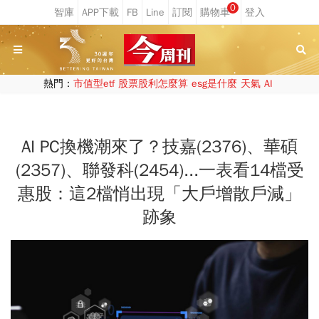
0
熱門：
市值型etf
股票股利怎麼算
esg是什麼
天氣
AI
AI PC換機潮來了？技嘉(2376)、華碩
(2357)、聯發科(2454)...一表看14檔受
惠股：這2檔悄出現「大戶增散戶減」
跡象