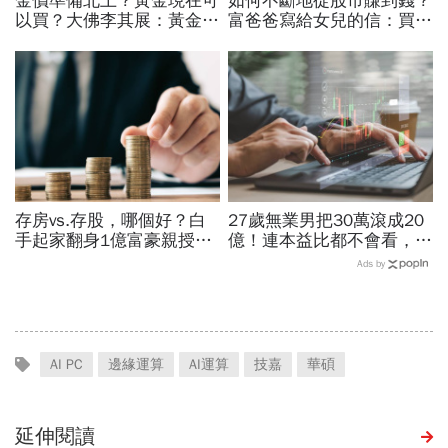
金價準備北上？黃金現在可
如何不斷地從股市賺到錢？
以買？大佛李其展：黃金價
富爸爸寫給女兒的信：買股
格摸到4300美元是好事！
票，一生不能踩的3條紅線
瑞銀3理由喊5000美元不遠
了
存房vs.存股，哪個好？白
27歲無業男把30萬滾成20
手起家翻身1億富豪親授：
億！連本益比都不會看，氣
我認識的有錢人100%都靠
死一堆金融專家…財產5年
Ads by
「它」致富
翻1萬倍的秘訣「年輕又
窮」
AI PC
邊緣運算
AI運算
技嘉
華碩
延伸閱讀