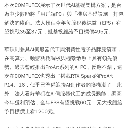
本次COMPUTEX展示了次世代AI基礎架構方案，是台
廠中少數能將「用戶端PC」與「機房基礎設施」打包
解決的廠商。法人預估今年每股稅後純益（EPS）有
望挑戰35至37元，凱基投顧給予目標價495元。
華碩則兼具AI伺服器代工與消費性電子品牌雙箭頭，
在高算力、動態功耗調校與極致散熱上具有領先優
勢。過去曾經推出ProArt系列的AI PC，反應不錯，這
次在COMPUTEX也秀出了搭載RTX Spark的ProArt
P14、16，似乎已準備迎接AI創作者的換機潮了。此
外，法人看好華碩在AI伺服器代工的成長動能，調高
今年獲利預估，全年EPS有望挑戰60元，元大投顧給
予目標價上看1200元。