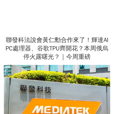
聯發科法說會黃仁勳合作來了！輝達AI
PC處理器、谷歌TPU齊開花？本周俄烏
停火露曙光？｜今周重磅