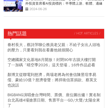
外投資首席看AI投資標的：半導體上游、軟體、邊緣
運算
2024-06-26
熱門話題
/ HOT ARTICLES /
眷村長大，蔡詩萍聊公務員老父親：不給子女出人頭地
的壓力，只要看到我在看書他就很開心
空總國家文化基地8月開放！封閉90年古蹟大樓打開
了…加碼「晴空季2026」這天登場，16件作品必看
顏博文從聯電到慈濟，商場老將為何會信陳昱瑄李易
儒、豪給10億？慈濟發聲：將捍衛信眾捐款、蔡英文
也說話
BIGBANG演唱會台灣時間、票價、座位圖出爐！實名制
台北高雄4場搶票日期、售票平台…GD/大聲/太陽全來
了