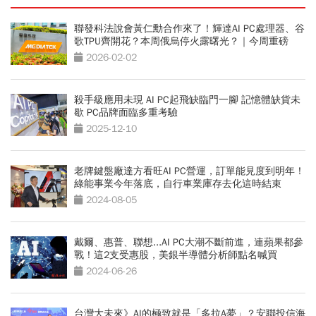
聯發科法說會黃仁勳合作來了！輝達AI PC處理器、谷
歌TPU齊開花？本周俄烏停火露曙光？｜今周重磅
2026-02-02
殺手級應用未現 AI PC起飛缺臨門一腳 記憶體缺貨未
歇 PC品牌面臨多重考驗
2025-12-10
老牌鍵盤廠達方看旺AI PC營運，訂單能見度到明年！
綠能事業今年落底，自行車業庫存去化這時結束
2024-08-05
戴爾、惠普、聯想...AI PC大潮不斷前進，連蘋果都參
戰！這2支受惠股，美銀半導體分析師點名喊買
2024-06-26
台灣大未來》AI的極致就是「多拉A夢」？安聯投信海