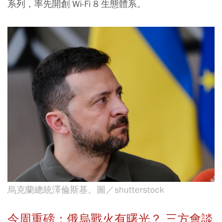
系列，率先開創 Wi-Fi 8 生態體系。
烏克蘭總統澤倫斯基。圖／shutterstock
今周重磅：俄烏戰火有曙光？ 三方會談