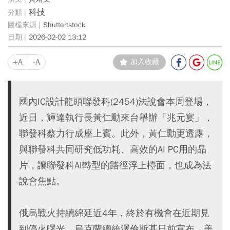
科技
Shuttertstock
2026-02-02 13:12
+A
-A
加入收藏
國內IC設計龍頭聯發科(2454)法說會本周登場，
近日，輝達執行長黃仁勳來台舉辦「兆元宴」，
聯發科蔡力行成座上賓。此外，黃仁勳更透露，
與聯發科共同研究低功耗、高效的AI PC用的晶
片，讓聯發科AI轉型的路徑浮上檯面，也成為法
說會焦點。
俄烏戰火持續綿延近4年，終於有機會在近期見
到停火曙光。烏克蘭總統澤倫斯基日前宣布，美