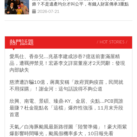
鋒？不是遺產均分才叫公平，有錢人財富傳承3重點
2026-07-21
熱門話題
/ HOT STORIES /
愛馬仕、香奈兒...兆基李建成涉吞7億送前妻滿屋精
品，遭羈押禁見！宏碁李文詳當董座才2天閃辭：發現
內部缺失
慈濟遭詐騙10億，蔣萬安稱「政府買夠疫苗，民間就
不用採購」！謝金河：這句話說得不夠公道
欣興、南電、景碩、臻鼎-KY、金居、尖點...PCB買誰
最賺？杜金龍點名「這檔」爆炸性強漲，11月末升段
首選
天氣／白海豚颱風最新路徑圖「陸警準備」！豪大雨紫
爆影響時間曝光，颱風假機率多大，10日報先看