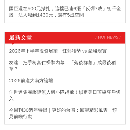
國巨還在500元掙扎，這檔已連6漲「反彈7成」衝千金
股，法人喊到1430元，還有5成空間
最新文章
/ HOT NEWS /
2026年下半年投資展望：狂熱漲勢 vs 嚴峻現實
友達二把手柯富仁裸辭內幕！「落後群創」成最後稻
草？
2026前進大南方論壇
佳世達集團艦隊無人機小隊起飛！鎖定美日頂級客戶切
入
今周刊30週年特輯｜更好的台灣：回望精彩風雲，預
見前瞻行動