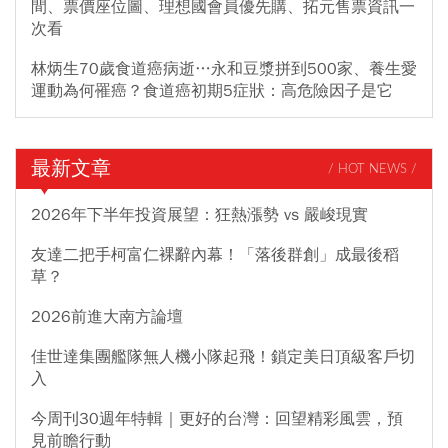
間、票價座位圖、理想國會員優先購、拓元售票資訊一
次看
林炳生70歲食道癌病逝…永和豆漿拼到500家、養生愛
運動為何罹癌？食道癌初期5症狀：高危險因子是它
最新文章
/ HOT NEWS /
2026年下半年投資展望：狂熱漲勢 vs 嚴峻現實
友達二把手柯富仁裸辭內幕！「落後群創」成最後稻
草？
2026前進大南方論壇
佳世達集團艦隊無人機小隊起飛！鎖定美日頂級客戶切
入
今周刊30週年特輯｜更好的台灣：回望精彩風雲，預
見前瞻行動