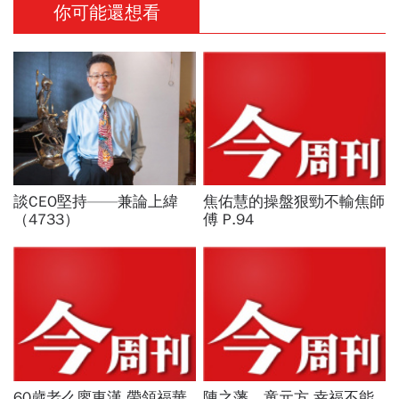
你可能還想看
談CEO堅持——兼論上緯
焦佑慧的操盤狠勁不輸焦師
（4733）
傅 P.94
60歲老么廖東漢 帶領福華
陳之藩、童元方 幸福不能