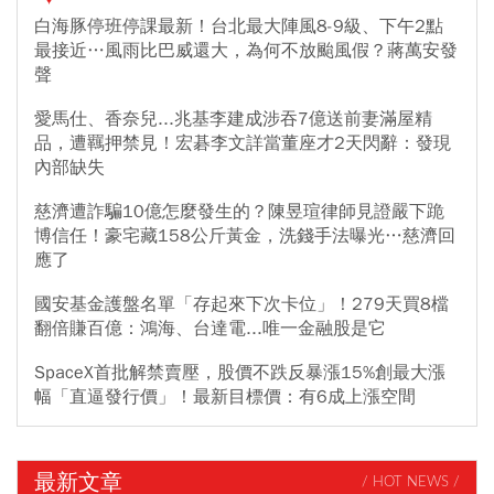
白海豚停班停課最新！台北最大陣風8-9級、下午2點
最接近…風雨比巴威還大，為何不放颱風假？蔣萬安發
聲
愛馬仕、香奈兒...兆基李建成涉吞7億送前妻滿屋精
品，遭羈押禁見！宏碁李文詳當董座才2天閃辭：發現
內部缺失
慈濟遭詐騙10億怎麼發生的？陳昱瑄律師見證嚴下跪
博信任！豪宅藏158公斤黃金，洗錢手法曝光…慈濟回
應了
國安基金護盤名單「存起來下次卡位」！279天買8檔
翻倍賺百億：鴻海、台達電...唯一金融股是它
SpaceX首批解禁賣壓，股價不跌反暴漲15%創最大漲
幅「直逼發行價」！最新目標價：有6成上漲空間
最新文章
/ HOT NEWS /