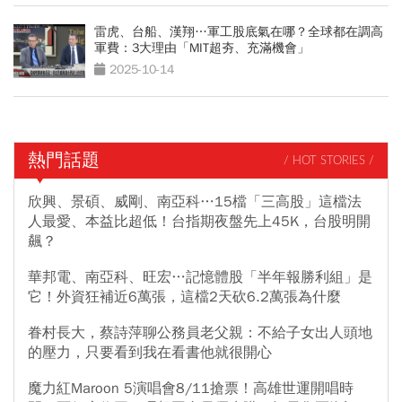
雷虎、台船、漢翔…軍工股底氣在哪？全球都在調高
軍費：3大理由「MIT超夯、充滿機會」
2025-10-14
熱門話題
/ HOT STORIES /
欣興、景碩、威剛、南亞科…15檔「三高股」這檔法
人最愛、本益比超低！台指期夜盤先上45K，台股明開
飆？
華邦電、南亞科、旺宏…記憶體股「半年報勝利組」是
它！外資狂補近6萬張，這檔2天砍6.2萬張為什麼
眷村長大，蔡詩萍聊公務員老父親：不給子女出人頭地
的壓力，只要看到我在看書他就很開心
魔力紅Maroon 5演唱會8/11搶票！高雄世運開唱時