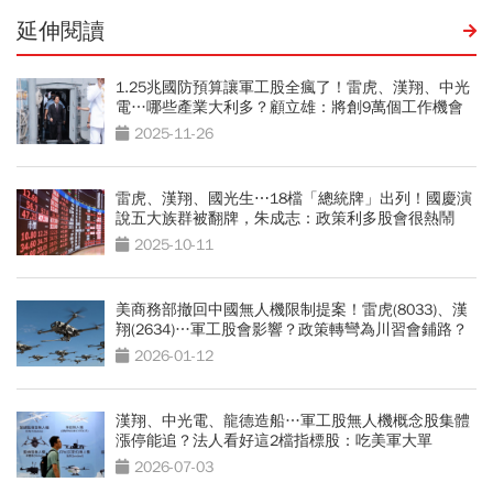
延伸閱讀
1.25兆國防預算讓軍工股全瘋了！雷虎、漢翔、中光
電…哪些產業大利多？顧立雄：將創9萬個工作機會
2025-11-26
雷虎、漢翔、國光生⋯18檔「總統牌」出列！國慶演
說五大族群被翻牌，朱成志：政策利多股會很熱鬧
2025-10-11
美商務部撤回中國無人機限制提案！雷虎(8033)、漢
翔(2634)…軍工股會影響？政策轉彎為川習會鋪路？
2026-01-12
漢翔、中光電、龍德造船…軍工股無人機概念股集體
漲停能追？法人看好這2檔指標股：吃美軍大單
2026-07-03