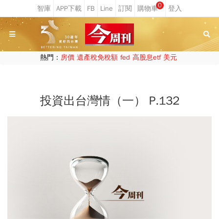
0
熱門：
房價
遺產稅免稅額
fed
高股息etf
美元
投資出台灣情（一） P.132