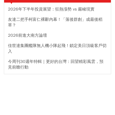
2026年下半年投資展望：狂熱漲勢 vs 嚴峻現實
友達二把手柯富仁裸辭內幕！「落後群創」成最後稻
草？
2026前進大南方論壇
佳世達集團艦隊無人機小隊起飛！鎖定美日頂級客戶切
入
今周刊30週年特輯｜更好的台灣：回望精彩風雲，預
見前瞻行動