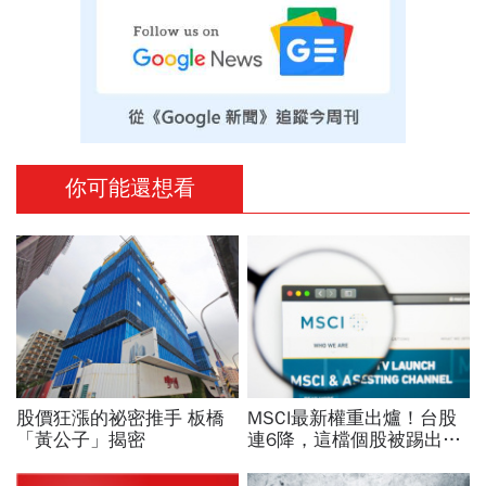
你可能還想看
股價狂漲的祕密推手 板橋
MSCI最新權重出爐！台股
「黃公子」揭密
連6降，這檔個股被踢出指
數卻攻漲停