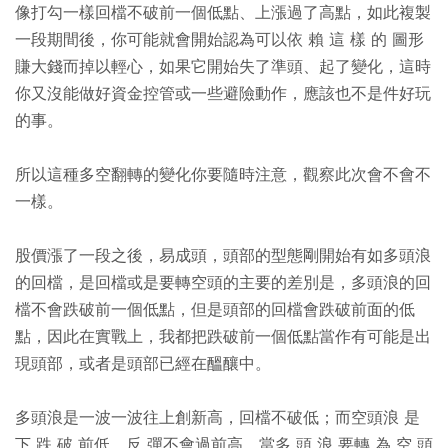
像打勾一樣回檔不破前一個低點、上漲過了高點，如此複製
一段期間後，你可能就會開始認為可以依 賴 這 樣 的 圖形
賺大錢而掉以輕心，如果它開始失了準頭、起了變化，這時
你又沒能做好資金控管或一些避險動作，應該也不是件好玩
的事。
所以這種多空翻轉的變化你要隨時注意，觀察此次會不會不
一樣。
股價漲了一段之後，易成頭，頭部的型態剛開始有如多頭浪
的回檔，是回檔或是要轉空頭的主要的差別是，多頭浪的回
檔不會跌破前一個低點，但是頭部的回檔會跌破前面的低
點，因此在實戰上，我都把跌破前一個低點當作有可能是出
現頭部，或者是頭部已經在醞釀中。
多頭浪是一波一波往上創新高，回檔不破低；而空頭浪 是
下 跌 破 前低，反 彈不會過前高。當多 頭 浪 要轉 為 空 頭