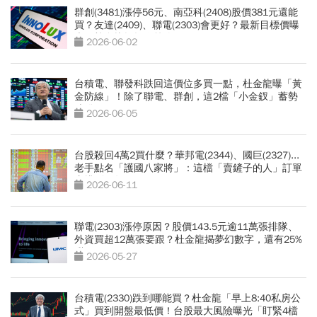
群創(3481)漲停56元、南亞科(2408)股價381元還能
買？友達(2409)、聯電(2303)會更好？最新目標價曝
光！杜金龍揭操作策略
2026-06-02
台積電、聯發科跌回這價位多買一點，杜金龍曝「黃
金防線」！除了聯電、群創，這2檔「小金釵」蓄勢
噴發
2026-06-05
台股殺回4萬2買什麼？華邦電(2344)、國巨(2327)...
老手點名「護國八家將」：這檔「賣鏟子的人」訂單
竟排到明年
2026-06-11
聯電(2303)漲停原因？股價143.5元逾11萬張排隊、
外資買超12萬張要跟？杜金龍揭夢幻數字，還有25%
甜頭
2026-05-27
台積電(2330)跌到哪能買？杜金龍「早上8:40私房公
式」買到開盤最低價！台股最大風險曝光「盯緊4檔