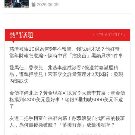
止跌指標股」
2026-06-09
熱門話題
/ HOT ARTICLES /
慈濟被騙10億為何5年不報警、錢找到才認？他好奇：
當年財報怎麼編…陳時中背「擋疫苗」黑鍋只求1件事
愛馬仕、香奈兒...兆基李建成涉吞7億送前妻滿屋精
品，遭羈押禁見！宏碁李文詳當董座才2天閃辭：發現
內部缺失
金價準備北上？黃金現在可以買？大佛李其展：黃金價
格摸到4300美元是好事！瑞銀3理由喊5000美元不遠
了
友達二把手柯富仁裸辭內幕！彭双浪親自找回來的接班
人，為何最後撕破臉？「落後群創」成最後稻草？