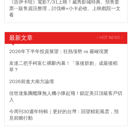
《吉伊卡哇》電影7/31上映！威秀影城特典、預售套
票…販售資訊整理，討伐棒+小卡必收、上映戲院一文
看
最新文章
/ HOT NEWS /
2026年下半年投資展望：狂熱漲勢 vs 嚴峻現實
友達二把手柯富仁裸辭內幕！「落後群創」成最後稻
草？
2026前進大南方論壇
佳世達集團艦隊無人機小隊起飛！鎖定美日頂級客戶切
入
今周刊30週年特輯｜更好的台灣：回望精彩風雲，預
見前瞻行動