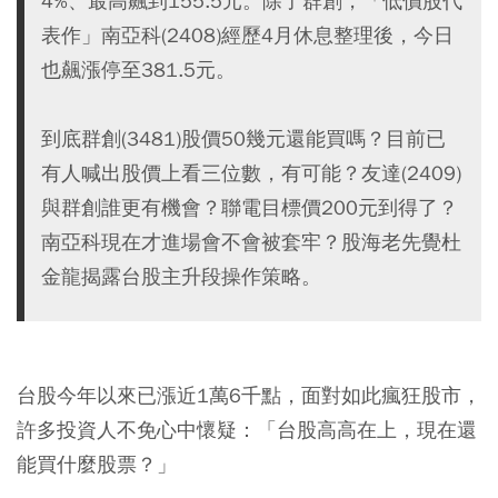
4%、最高飆到155.5元。除了群創，「低價股代
表作」南亞科(2408)經歷4月休息整理後，今日
也飆漲停至381.5元。
到底群創(3481)股價50幾元還能買嗎？目前已
有人喊出股價上看三位數，有可能？友達(2409)
與群創誰更有機會？聯電目標價200元到得了？
南亞科現在才進場會不會被套牢？股海老先覺杜
金龍揭露台股主升段操作策略。
台股今年以來已漲近1萬6千點，面對如此瘋狂股市，
許多投資人不免心中懷疑：「台股高高在上，現在還
能買什麼股票？」