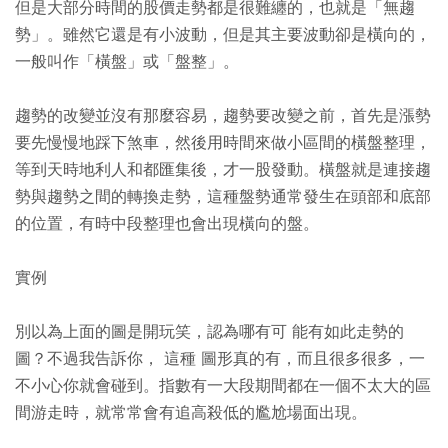
但是大部分時間的股價走勢都是很難纏的，也就是「無趨
勢」。雖然它還是有小波動，但是其主要波動卻是橫向的，
一般叫作「橫盤」或「盤整」。
趨勢的改變並沒有那麼容易，趨勢要改變之前，首先是漲勢
要先慢慢地踩下煞車，然後用時間來做小區間的橫盤整理，
等到天時地利人和都匯集後，才一股發動。橫盤就是連接趨
勢與趨勢之間的轉換走勢，這種盤勢通常發生在頭部和底部
的位置，有時中段整理也會出現橫向的盤。
實例
別以為上面的圖是開玩笑，認為哪有可 能有如此走勢的
圖？不過我告訴你， 這種 圖形真的有，而且很多很多，一
不小心你就會碰到。指數有一大段期間都在一個不太大的區
間游走時，就常常會有追高殺低的尷尬場面出現。