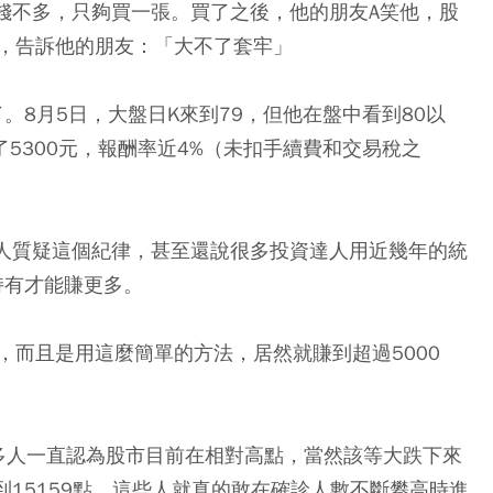
的錢不多，只夠買一張。買了之後，他的朋友A笑他，股
，告訴他的朋友：「大不了套牢」
了。
8月5日，大盤日K來到79，但他在盤中看到80以
了5300元，報酬率近4%（未扣手續費和交易稅之
多人質疑這個紀律，甚至還說很多投資達人用近幾年的統
持有才能賺更多。
，而且是用這麼簡單的方法，居然就賺到超過5000
多人一直認為股市目前在相對高點，當然該等大跌下來
到15159點，這些人就真的敢在確診人數不斷攀高時進