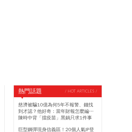
熱門話題
/ HOT ARTICLES /
慈濟被騙10億為何5年不報警、錢找
到才認？他好奇：當年財報怎麼編…
陳時中背「擋疫苗」黑鍋只求1件事
巨型鋼彈現身信義區！20個人氣IP登