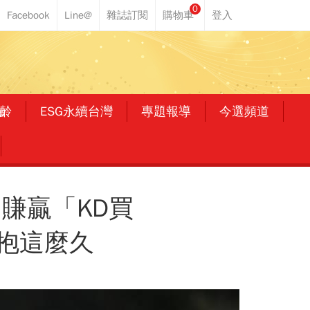
0
齡
ESG永續台灣
專題報導
今選頻道
」賺贏「KD買
抱這麼久