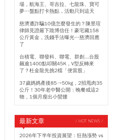
場，航海王、哥吉拉、七龍珠、寶可
夢…盤點打卡熱點，活動只到這天
慈濟遭詐騙10億怎麼發生的？陳昱瑄
律師見證嚴下跪博信任！豪宅藏158
公斤黃金，洗錢手法曝光…慈濟回應
了
台積電、聯發科、聯電、群創...台股
飆逾1400點叩關45K，V型反轉來
了？杜金龍先挑2檔「便當股」
37歲媽媽產後85→50kg，2招甩肉35
公斤！30年老中醫公開：晚餐戒這2
物，1個月瘦出小蠻腰
最新文章
/ HOT NEWS /
2026年下半年投資展望：狂熱漲勢 vs