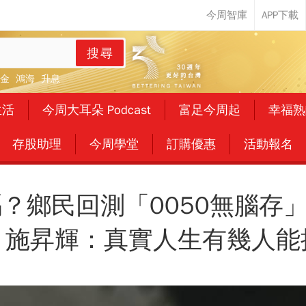
搜尋
金
鴻海
升息
生活
今周大耳朵 Podcast
富足今周起
幸福熟
存股助理
今周學堂
訂購優惠
活動報名
嗎？鄉民回測「0050無腦存
 施昇輝：真實人生有幾人能