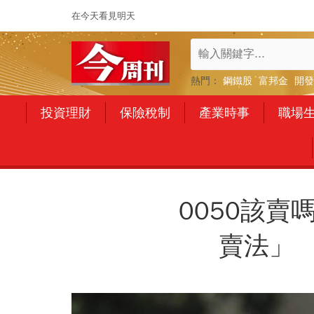
在今天看見明天
熱門：
鋼鐵股
富邦金
開發
投資理財
保險稅制
產業時事
職場
0050該賣
賣法」