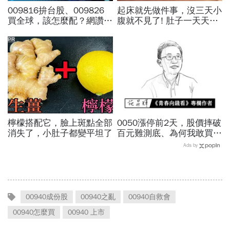
009816拚台股、009826
起床就先做件事，沒三天小
買全球，該怎麼配？網讚
腹就不見了! 肚子一天天變
「最強懶人投資」...為何股
小！
海老牛說，這種人不適合
PR
買？
檸檬搭配它，臉上斑點全部
0050漲停前2天，股價摔破
消失了，小肚子都變平坦了
百元難測底、為何我敢買下
去？施昇輝：「切豬肉」和
Ads by
「切蛋糕」的刀，挑這把不
傷手
00940成份股
00940之亂
00940自救會
00940怎麼買
00940 上市