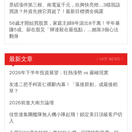
景碩漲停第三根、南電返千元，欣興快亮燈...3檔我該
買誰？外資先挑它買超了！最新目標價全揭露
56歲才開始買股票，家庭主婦8年滾出8千萬！半年暴
賺5成、卻在股災「輝達殺在最低點」...她靠3個心法
翻身
最新文章
/ HOT NEWS /
2026年下半年投資展望：狂熱漲勢 vs 嚴峻現實
友達二把手柯富仁裸辭內幕！「落後群創」成最後稻
草？
2026前進大南方論壇
佳世達集團艦隊無人機小隊起飛！鎖定美日頂級客戶切
入