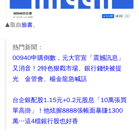
▲取自
臉書
。
熱門新聞：
00940申購倒數，元大官宣「震撼訊息」
又消音！2特色狠戳市場、銀行錢快被提
光 金管會、楊金龍急喊話
台企銀配股1.15元+0.2元股息「10萬張買
單高掛」！他炫握8888張帳面暴賺1300
萬…這4檔銀行股也好香