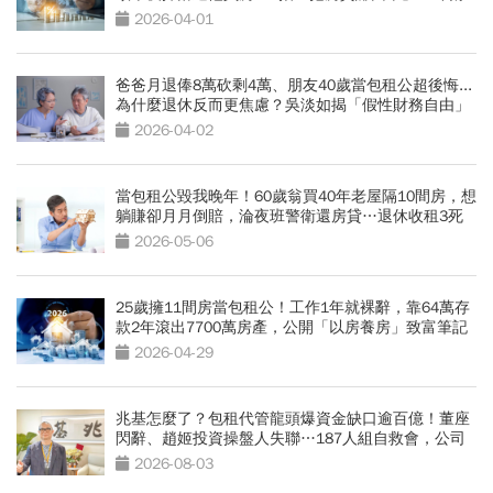
富自由
2026-04-01
爸爸月退俸8萬砍剩4萬、朋友40歲當包租公超後悔...
為什麼退休反而更焦慮？吳淡如揭「假性財務自由」
5大危機
2026-04-02
當包租公毀我晚年！60歲翁買40年老屋隔10間房，想
躺賺卻月月倒賠，淪夜班警衛還房貸…退休收租3死
穴
2026-05-06
25歲擁11間房當包租公！工作1年就裸辭，靠64萬存
款2年滾出7700萬房產，公開「以房養房」致富筆記
2026-04-29
兆基怎麼了？包租代管龍頭爆資金缺口逾百億！董座
閃辭、趙姬投資操盤人失聯…187人組自救會，公司
最新聲明
2026-08-03