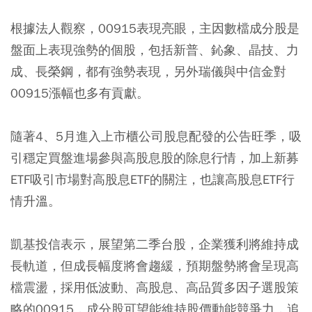
根據法人觀察，00915表現亮眼，主因數檔成分股是
盤面上表現強勢的個股，包括新普、鈊象、晶技、力
成、長榮鋼，都有強勢表現，另外瑞儀與中信金對
00915漲幅也多有貢獻。
隨著4、5月進入上市櫃公司股息配發的公告旺季，吸
引穩定買盤進場參與高股息股的除息行情，加上新募
ETF吸引市場對高股息ETF的關注，也讓高股息ETF行
情升溫。
凱基投信表示，展望第二季台股，企業獲利將維持成
長軌道，但成長幅度將會趨緩，預期盤勢將會呈現高
檔震盪，採用低波動、高股息、高品質多因子選股策
略的00915，成分股可望能維持股價動能競爭力，追