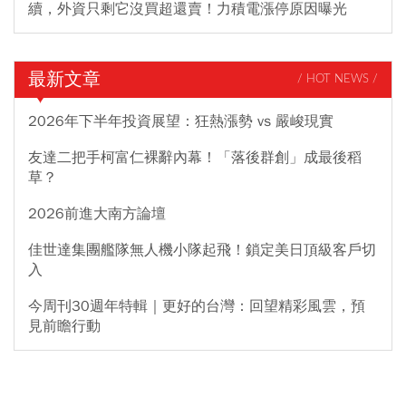
續，外資只剩它沒買超還賣！力積電漲停原因曝光
最新文章
/ HOT NEWS /
2026年下半年投資展望：狂熱漲勢 vs 嚴峻現實
友達二把手柯富仁裸辭內幕！「落後群創」成最後稻
草？
2026前進大南方論壇
佳世達集團艦隊無人機小隊起飛！鎖定美日頂級客戶切
入
今周刊30週年特輯｜更好的台灣：回望精彩風雲，預
見前瞻行動