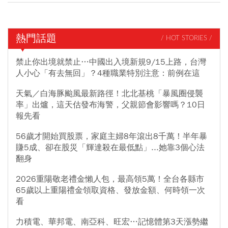
熱門話題
/ HOT STORIES /
禁止你出境就禁止…中國出入境新規9/15上路，台灣
人小心「有去無回」？4種職業特別注意：前例在這
天氣／白海豚颱風最新路徑！北北基桃「暴風圈侵襲
率」出爐，這天估發布海警，父親節會影響嗎？10日
報先看
56歲才開始買股票，家庭主婦8年滾出8千萬！半年暴
賺5成、卻在股災「輝達殺在最低點」...她靠3個心法
翻身
2026重陽敬老禮金懶人包，最高領5萬！全台各縣市
65歲以上重陽禮金領取資格、發放金額、何時領一次
看
力積電、華邦電、南亞科、旺宏…記憶體第3天漲勢繼