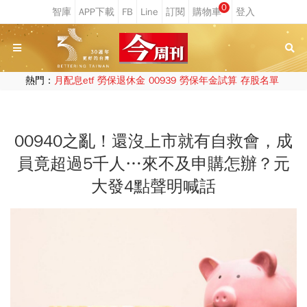
0
熱門：
月配息etf
勞保退休金
00939
勞保年金試算
存股名單
00940之亂！還沒上市就有自救會，成
員竟超過5千人…來不及申購怎辦？元
大發4點聲明喊話