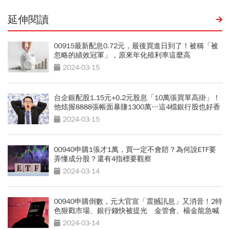
延伸閱讀
00915最新配息0.72元，最後買進日到了！被稱「被
忽略的績效冠軍」，原來年化殖利率這麼高
2024-03-15
台企銀配股1.15元+0.2元股息「10萬張買單高掛」！
他炫握8888張帳面暴賺1300萬…這4檔銀行股也好香
2024-03-15
00940申購1張才1萬，買一定不會賠？為何說ETF要
弄懂成分股？還有4指標要觀察
2024-03-14
00940申購倒數，元大官宣「震撼訊息」又消音！2特
色狠戳市場、銀行錢快被提光 金管會、楊金龍急喊
話
2024-03-14