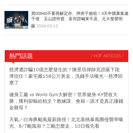
買00940不要再解定存、押房子搶啦！3天申購募集逾
千億 玉山證停賣、富邦證喊來不及、元大發聲明
「降溫」
2024-03-13
熱門話題
/ HOT ARTICLES /
慈濟遭詐騙10億怎麼發生的？陳昱瑄律師見證嚴下跪
博信任！豪宅藏158公斤黃金，洗錢手法曝光…慈濟回
應了
健身工廠 vs World Gym大解密！世界健身-KY營收大
勝，獲利卻輸給柏文？教練課、會籍…誰才是真正賺錢
金雞母？
天氣／白海豚颱風最新路徑！北北基桃暴風圈侵襲率曝
光、8/7颱風假？三颱怎麼走，10日報先看