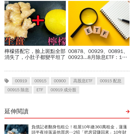
00919
00915
00900
高股息ETF
00915 配息
00915 除息
ETF
00919 成分股
延伸閱讀
負債記者翻身包租公！租屋10年繳360萬租金，蓮蓬
頭半夜掉落逼他買房…2招「把房貸賺回來」10年財