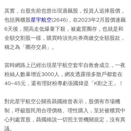
其實，台股先前也曾出現過飆股，投資人追捧股價，
包括興櫃股
星宇航空
(2646)，在2023年2月股價連飆
6天後，開高走低爆量下殺，被處置圈存，也就是和
全額交割股一樣，購買時須先向券商繳交全額股款，
稱之為「圈存交易」。
當時網路上已經出現星宇航空套牢自救會成立，一夜
粉絲人數暴增近3000人，網友透露很多散戶都套在
40~45元，還有理財粉專虧張國煒是「K割之王」！
對此星宇航空公關長聶國維曾表示，股價有市場機
制，呼籲股民用合理價格、理性購入，至於被櫃買中
心列處置股，聶國維說一切照主管機關規定，沒有異
議。