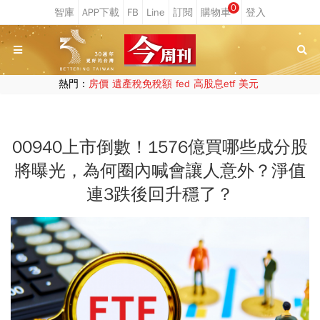
0
熱門：
房價
遺產稅免稅額
fed
高股息etf
美元
00940上市倒數！1576億買哪些成分股
將曝光，為何圈內喊會讓人意外？淨值
連3跌後回升穩了？