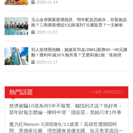
2025-11-14
玉山金併購案股價急跌、明年配息恐縮水，存股族該
跑？三商壽股價從5元跳漲到7元藏疑雲？一文解析
2025-11-07
別人疫情囤泡麵，她搶富邦金(2881)股價40→90元賺
翻！獲利年減16％無所畏？艾蜜莉揭1個「長抱理
由」
2025-11-17
熱門話題
/ HOT ARTICLES /
慈濟被騙10億為何5年不報警、錢找到才認？他好奇：
當年財報怎麼編…陳時中背「擋疫苗」黑鍋只求1件事
魔力紅Maroon 5演唱會8/11搶票！高雄世運開唱時
間、票價座位圖、理想國會員優先購、拓元售票資訊一