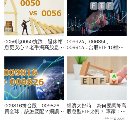
0056比0050抗跌，退休領
00992A、00685L、
息更安心？老手揭高股息
00991A...台股ETF 10檔打
「4大致命傷」：股息再投
贏大盤，這檔主動式ETF漲
入也追不上，13年總報酬
幅稱冠，達人認證選股實力
竟輸600％
堅強
009816拚台股、009826
經濟大好時，為何要調降高
買全球，該怎麼配？網讚
股息型ETF比例？ 專家：用
「最強懶人投資」...為何股
防禦配置打開「錢」意識
Ads by
海老牛說，這種人不適合
買？