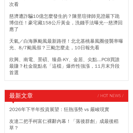
次看
慈濟遭詐騙10億怎麼發生的？陳昱瑄律師見證嚴下跪
博信任！豪宅藏158公斤黃金，洗錢手法曝光…慈濟回
應了
天氣／白海豚颱風最新路徑！北北基桃暴風圈侵襲率曝
光、8/7颱風假？三颱怎麼走，10日報先看
欣興、南電、景碩、臻鼎-KY、金居、尖點...PCB買誰
最賺？杜金龍點名「這檔」爆炸性強漲，11月末升段
首選
最新文章
/ HOT NEWS /
2026年下半年投資展望：狂熱漲勢 vs 嚴峻現實
友達二把手柯富仁裸辭內幕！「落後群創」成最後稻
草？