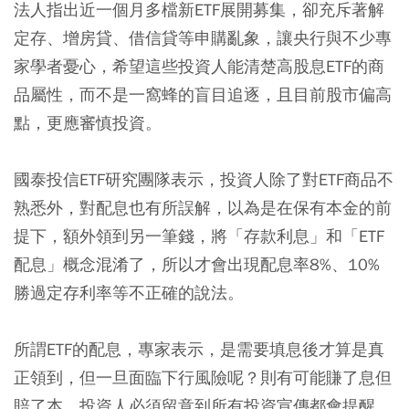
法人指出近一個月多檔新ETF展開募集，卻充斥著解
定存、增房貸、借信貸等申購亂象，讓央行與不少專
家學者憂心，希望這些投資人能清楚高股息ETF的商
品屬性，而不是一窩蜂的盲目追逐，且目前股市偏高
點，更應審慎投資。
國泰投信ETF研究團隊表示，投資人除了對ETF商品不
熟悉外，對配息也有所誤解，以為是在保有本金的前
提下，額外領到另一筆錢，將「存款利息」和「ETF
配息」概念混淆了，所以才會出現配息率8%、10%
勝過定存利率等不正確的說法。
所謂ETF的配息，專家表示，是需要填息後才算是真
正領到，但一旦面臨下行風險呢？則有可能賺了息但
賠了本。投資人必須留意到所有投資宣傳都會提醒，