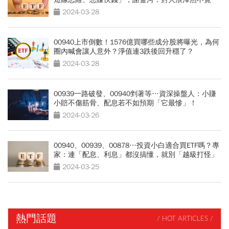
2024-03-28
00940上市倒數！1576億買哪些成分股將曝光，為何
圈內喊會讓人意外？淨值連3跌後回升穩了？
2024-03-28
00939一路破發、00940剉著等…資深操盤人：小賺
小賠不傷筋骨、配息若不如預期「它最慘」！
2024-03-26
00940、00939、00878…投資小白適合買ETF嗎？專
家：連「配息、利息」都沒搞懂，就別「越級打怪」
2024-03-25
熱門話題
/ HOT ARTICLES /