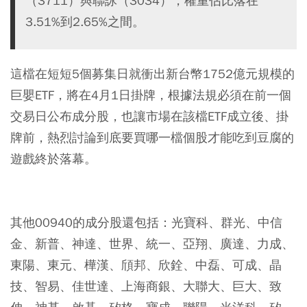
（3711）與聯詠（3034），權重佔比落在
3.51%到2.65%之間。
這檔在短短5個募集日就衝出新台幣1752億元規模的
巨嬰ETF，將在4月1日掛牌，根據法規必須在前一個
交易日公布成分股，也讓市場在該檔ETF成立後、掛
牌前，熱烈討論到底要買哪一檔個股才能吃到豆腐的
遊戲終於落幕。
其他00940的成分股還包括：光寶科、群光、中信
金、新普、神達、世界、統一、亞翔、廣達、力成、
東陽、東元、樺漢、頎邦、欣銓、中磊、可成、晶
技、智易、佳世達、上海商銀、大聯大、巨大、致