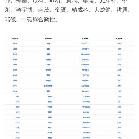
伸、神基、啟碁、矽格、寶成、聯陽、光洋科、矽
創、瀚宇博、南茂、帝寶、精成科、大成鋼、耕興、
瑞儀、中碳與合勤控。