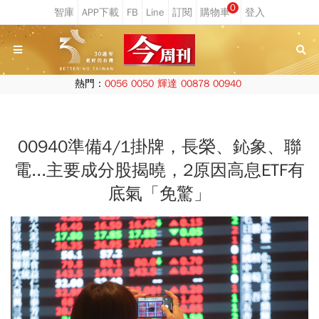
0
熱門：
0056
0050
輝達
00878
00940
00940準備4/1掛牌，長榮、鈊象、聯
電...主要成分股揭曉，2原因高息ETF有
底氣「免驚」