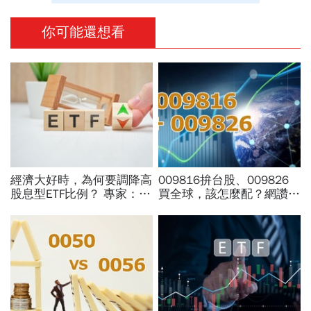
你可能還想看
經濟大好時，為何要調降高
009816拚台股、009826
股息型ETF比例？ 專家：用
買全球，該怎麼配？網讚
防禦配置打開「錢」意識
「最強懶人投資」...為何股
海老牛說，這種人不適合
買？