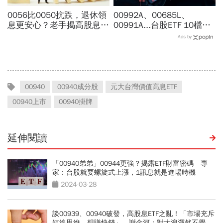
0056比0050抗跌，退休領
00992A、00685L、
息更安心？老手揭高股息
00991A...台股ETF 10檔打
「4大致命傷」：股息再投
贏大盤，這檔主動式ETF漲
Ads by
入也追不上，13年總報酬
幅稱冠，達人認證選股實力
竟輸600％
堅強
00940
00940成分股
元大台灣價值高息ETF
00940上市
00940掛牌
延伸閱讀
「00940弟弟」00944更強？揭露ETF財富密碼 專
家：台股就要螺旋式上漲，1訊息就是進場時機
2024-03-28
談00939、00940破發，高股息ETF之亂！「市場充斥
短線思維、想賺快錢」，謝金河：對大浪渾然不覺