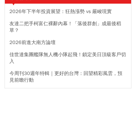
2026年下半年投資展望：狂熱漲勢 vs 嚴峻現實
友達二把手柯富仁裸辭內幕！「落後群創」成最後稻
草？
2026前進大南方論壇
佳世達集團艦隊無人機小隊起飛！鎖定美日頂級客戶切
入
今周刊30週年特輯｜更好的台灣：回望精彩風雲，預
見前瞻行動