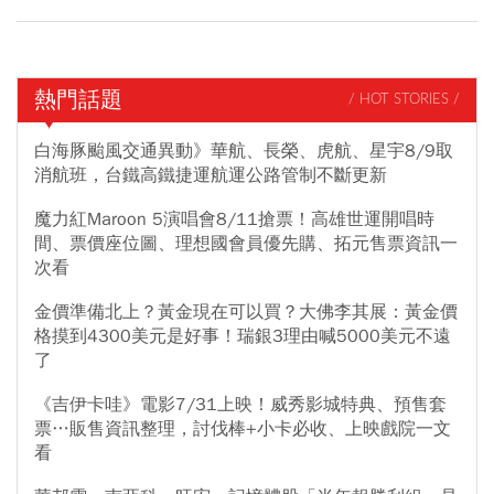
熱門話題
/ HOT STORIES /
白海豚颱風交通異動》華航、長榮、虎航、星宇8/9取
消航班，台鐵高鐵捷運航運公路管制不斷更新
魔力紅Maroon 5演唱會8/11搶票！高雄世運開唱時
間、票價座位圖、理想國會員優先購、拓元售票資訊一
次看
金價準備北上？黃金現在可以買？大佛李其展：黃金價
格摸到4300美元是好事！瑞銀3理由喊5000美元不遠
了
《吉伊卡哇》電影7/31上映！威秀影城特典、預售套
票…販售資訊整理，討伐棒+小卡必收、上映戲院一文
看