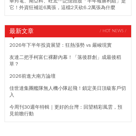
華邦電、南亞科、旺宏…記憶體股「半年報勝利組」是
它！外資狂補近6萬張，這檔2天砍6.2萬張為什麼
最新文章
/ HOT NEWS /
2026年下半年投資展望：狂熱漲勢 vs 嚴峻現實
友達二把手柯富仁裸辭內幕！「落後群創」成最後稻
草？
2026前進大南方論壇
佳世達集團艦隊無人機小隊起飛！鎖定美日頂級客戶切
入
今周刊30週年特輯｜更好的台灣：回望精彩風雲，預
見前瞻行動