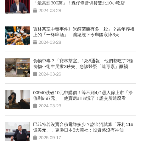
「最高罰300萬」！粿仔條曾供貨雙北10小吃店
2024-03-28
寶林茶室中毒事件》米酵菌酸有多「殺」？當年葬禮
上的「一杯啤酒」 讓總統下令舉國哀悼3天
2024-03-28
食物中毒？「寶林茶室」1死8通報！他們都吃了2種
食物…衛生局揪3缺失、急診醫疑「這毒素」釀禍
2024-03-26
00940跌破10元申購價！等不到4/1愚人節上市「淨
值剩9.97元」 他賣房all in慌了！證交所這麼看
2024-03-23
巴菲特若沒賣台積電賺多少？謝金河試算「淨利116
億美元」，更勝日本5大商社：投資路沒有神仙
2025-09-17