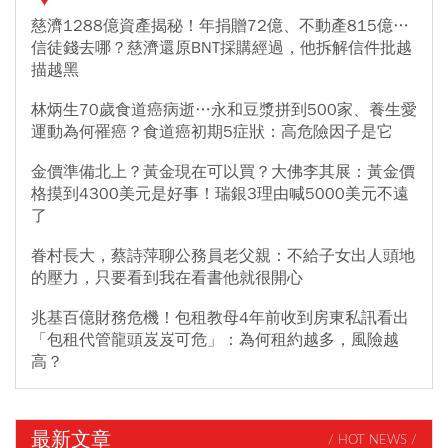
慈濟1288億資產揭秘！年捐贈72億、不動產815億…
信徒錢去哪？慈濟還原BNT採購經過，他拆解信件批越
描越黑
林炳生70歲食道癌病逝…永和豆漿拼到500家、養生愛
運動為何罹癌？食道癌初期5症狀：高危險因子是它
金價準備北上？黃金現在可以買？大佛李其展：黃金價
格摸到4300美元是好事！瑞銀3理由喊5000美元不遠
了
眷村長大，蔡詩萍聊公務員老父親：不給子女出人頭地
的壓力，只要看到我在看書他就很開心
兆基百億財務危機！包租教母4年前收到房東私訊看出
「包租代管龍頭岌岌可危」：為何租約越多，風險越
高？
最新文章
/ HOT NEWS /