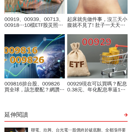
延伸閱讀
聯電、欣興、台光電…股價終於破底翻、全都漲停要