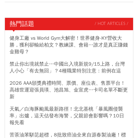
熱門話題
/ HOT ARTICLES /
健身工廠 vs World Gym大解密！世界健身-KY營收大
勝，獲利卻輸給柏文？教練課、會籍…誰才是真正賺錢
金雞母？
禁止你出境就禁止…中國出入境新規9/15上路，台灣
人小心「有去無回」？4種職業特別注意：前例在這
2026 AAA頒獎典禮時間、票價、座位表、售票平台！
高雄世運迎張員瑛、池昌旭、金宣虎…卡司名單不斷更
新
天氣／白海豚颱風最新路徑！北北基桃「暴風圈侵襲
率」出爐，這天估發布海警，父親節會影響嗎？10日
報先看
苦茶油苯駢芘超標，8批致癌油全來自源春製油廠！標