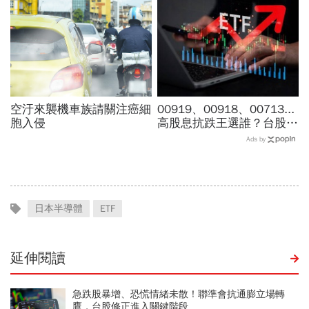
教怎麼買安心
空汙來襲機車族請關注癌細
00919、00918、00713...
胞入侵
高股息抗跌王選誰？台股7
月跌6％，它竟逆勢漲
Ads by
4％...存幾年回本、二代健
保門檻一次看
日本半導體
ETF
延伸閱讀
急跌股暴增、恐慌情緒未散！聯準會抗通膨立場轉
鷹，台股修正進入關鍵階段