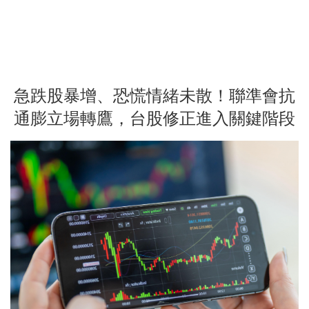
急跌股暴增、恐慌情緒未散！聯準會抗
通膨立場轉鷹，台股修正進入關鍵階段