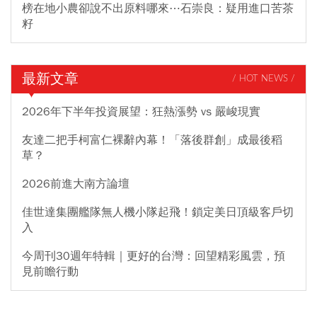
榜在地小農卻說不出原料哪來⋯石崇良：疑用進口苦茶
籽
最新文章
/ HOT NEWS /
2026年下半年投資展望：狂熱漲勢 vs 嚴峻現實
友達二把手柯富仁裸辭內幕！「落後群創」成最後稻
草？
2026前進大南方論壇
佳世達集團艦隊無人機小隊起飛！鎖定美日頂級客戶切
入
今周刊30週年特輯｜更好的台灣：回望精彩風雲，預
見前瞻行動