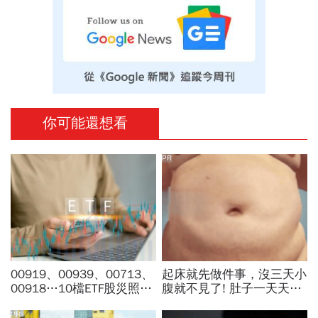
你可能還想看
PR
00919、00939、00713、
起床就先做件事，沒三天小
00918…10檔ETF股災照
腹就不見了! 肚子一天天變
賺，它報酬逼7%！拆解成
小！
分股原來一堆「金」，老手
PR