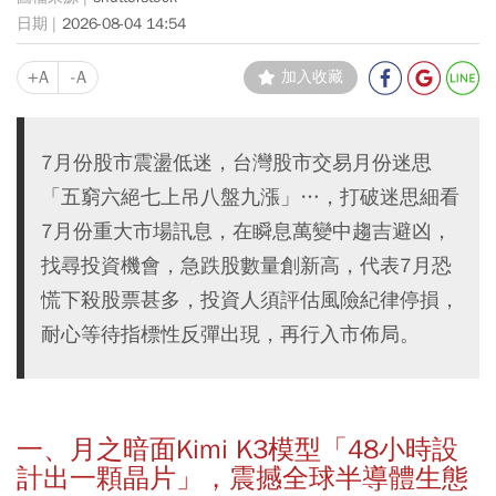
2026-08-04 14:54
+A
-A
加入收藏
7月份股市震盪低迷，台灣股市交易月份迷思
「五窮六絕七上吊八盤九漲」…，打破迷思細看
7月份重大市場訊息，在瞬息萬變中趨吉避凶，
找尋投資機會，急跌股數量創新高，代表7月恐
慌下殺股票甚多，投資人須評估風險紀律停損，
耐心等待指標性反彈出現，再行入市佈局。
一、月之暗面Kimi K3模型「48小時設
計出一顆晶片」，震撼全球半導體生態