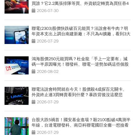
買誰？它2.2萬張排隊等買、外資鎖定轉賣為買狂吞4
萬張
2026-07-30
聯電(2303)股價快跌破百元能買？法說會有牛肉？明
年資本支出上調台南建新廠：不只為AI擴廠，看到3大
潛在需求
2026-07-29
鴻海股價250元能買嗎？杜金龍「手上一定要有」減
碼一半原因曝光！聯發科、聯電…逆勢加碼這些個股
2026-08-02
聯電法說會時間就在今天！股價殺4成探百元關卡、
外資終止連3買轉賣看到什麼？暴跌背後沒這麼悲
觀？
2026-07-29
台股大跌5禍首！國安基金進場？殺2100點破4萬測半
年線，台達電聯發科、南亞科聯電國巨全癱…想撿看
3訊號
2026-07-29