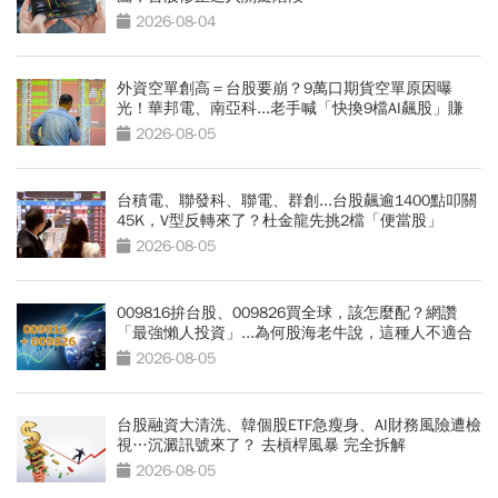
2026-08-04
外資空單創高＝台股要崩？9萬口期貨空單原因曝
光！華邦電、南亞科...老手喊「快換9檔AI飆股」賺
Q3大行情
2026-08-05
台積電、聯發科、聯電、群創...台股飆逾1400點叩關
45K，V型反轉來了？杜金龍先挑2檔「便當股」
2026-08-05
009816拚台股、009826買全球，該怎麼配？網讚
「最強懶人投資」...為何股海老牛說，這種人不適合
買？
2026-08-05
台股融資大清洗、韓個股ETF急瘦身、AI財務風險遭檢
視…沉澱訊號來了？ 去槓桿風暴 完全拆解
2026-08-05