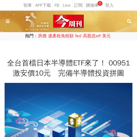
0
熱門：
房價
遺產稅免稅額
fed
高股息etf
美元
全台首檔日本半導體ETF來了！ 00951
激安價10元 完備半導體投資拼圖