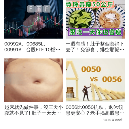
00992A、00685L、
一週有感！肚子整個都消下
00991A...台股ETF 10檔打
去了！免節食，排空順暢就
贏大盤，這檔主動式ETF漲
夠
幅稱冠，達人認證選股實力
PR
堅強
起床就先做件事，沒三天小
0056比0050抗跌，退休領
腹就不見了! 肚子一天天變
息更安心？老手揭高股息
小！
「4大致命傷」：股息再投
Ads by
入也追不上，13年總報酬