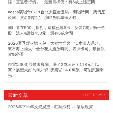
幅「直逼發行價」！最新目標價：有6成上漲空間
aespa演唱會8/11台北大巨蛋登場！開唱時間、票價座
位圖、實名制規定、演唱會歌單懶人包
國巨還在500元掙扎，這檔已連6漲「反彈7成」衝千金
股，法人喊到1430元，還有5成空間
2026夏季煙火懶人包／大稻埕煙火、淡水漁人碼頭、
東石海上煙火…全台花火施放時間、表演卡司、最佳觀
賞點必看
聯電(2303)股價破底翻、漲了2成玩完？118元可以
買？展望大好為何外資3天賣超14.6萬張，可能原因曝
光
最新文章
/ HOT NEWS /
2026年下半年投資展望：狂熱漲勢 vs 嚴峻現實