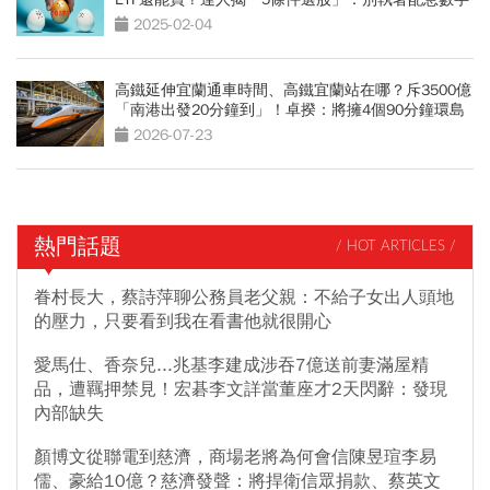
2025-02-04
高鐵延伸宜蘭通車時間、高鐵宜蘭站在哪？斥3500億
「南港出發20分鐘到」！卓揆：將擁4個90分鐘環島
網
2026-07-23
熱門話題
/ HOT ARTICLES /
眷村長大，蔡詩萍聊公務員老父親：不給子女出人頭地
的壓力，只要看到我在看書他就很開心
愛馬仕、香奈兒...兆基李建成涉吞7億送前妻滿屋精
品，遭羈押禁見！宏碁李文詳當董座才2天閃辭：發現
內部缺失
顏博文從聯電到慈濟，商場老將為何會信陳昱瑄李易
儒、豪給10億？慈濟發聲：將捍衛信眾捐款、蔡英文