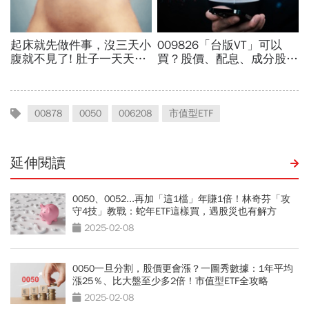
00878
0050
006208
市值型ETF
延伸閱讀
0050、0052...再加「這1檔」年賺1倍！林奇芬「攻
守4技」教戰：蛇年ETF這樣買，遇股災也有解方
2025-02-08
0050一旦分割，股價更會漲？一圖秀數據：1年平均
漲25％、比大盤至少多2倍！市值型ETF全攻略
2025-02-08