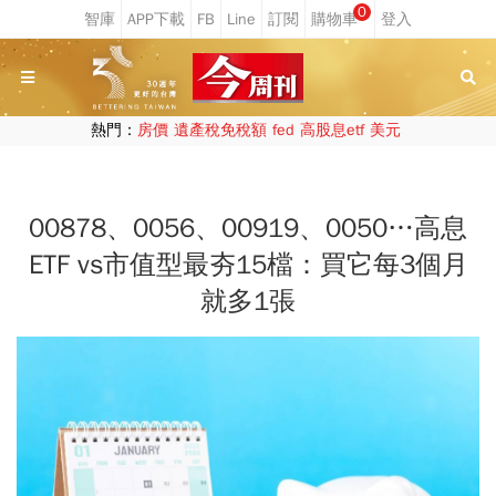
0
熱門：
房價
遺產稅免稅額
fed
高股息etf
美元
00878、0056、00919、0050…高息
ETF vs市值型最夯15檔：買它每3個月
就多1張