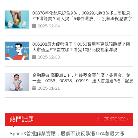
00878年化配息撐住9％，00929只剩3％多...高股息
ETF還能買？達人揭「5條件選股」：別執著配息數字
2025-02-04
006208最大優勢沒了？0050費用率更低該跳槽？兩
大市值型ETF差在哪？看完10點比較答案浮現
2025-02-03
金融股vs.高股息ETF，年終獎金買什麼？兆豐金、第
一金、0056、00878、00919...達人首選這3檔「配息
多又穩」
2025-01-21
熱門話題
/ HOT STORIES /
SpaceX首批解禁賣壓，股價不跌反暴漲15%創最大漲