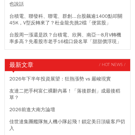
也說話
台積電、聯發科、聯電、群創...台股飆逾1400點叩關
45K，V型反轉來了？杜金龍先挑2檔「便當股」
台股周一漲還是跌？台積電、欣興、南亞…8月V轉機
率多高？先看股市老手16檔口袋名單「甜甜價浮現」
最新文章
/ HOT NEWS /
2026年下半年投資展望：狂熱漲勢 vs 嚴峻現實
友達二把手柯富仁裸辭內幕！「落後群創」成最後稻
草？
2026前進大南方論壇
佳世達集團艦隊無人機小隊起飛！鎖定美日頂級客戶切
入