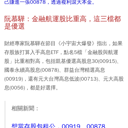
己賺進一張00878，透過複利滾大本金。
阮慕驊：金融航運股比重高，這三檔都
是優選
財經專家阮慕驊在節目《小宇宙大爆發》指出，如果
存股族打算入手高息ETF，點名5檔「金融股與航運
股」比重相對高，包括凱基優選高股息30(00915)、
國泰永續高股息(00878)、群益台灣精選高息
(00919)，還有元大台灣高息低波(00713)、元大高股
息(0056)，都是好選擇。
相關新聞：
想當存股包租公，00919、00878、