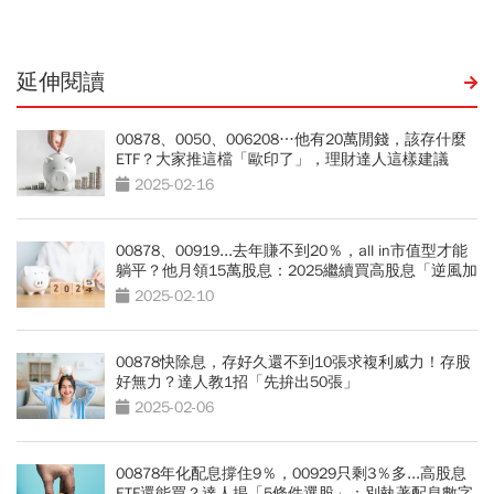
竟輸600％
延伸閱讀
00878、0050、006208…他有20萬閒錢，該存什麼
ETF？大家推這檔「歐印了」，理財達人這樣建議
2025-02-16
00878、00919...去年賺不到20％，all in市值型才能
躺平？他月領15萬股息：2025繼續買高股息「逆風加
碼2關鍵」
2025-02-10
00878快除息，存好久還不到10張求複利威力！存股
好無力？達人教1招「先拚出50張」
2025-02-06
00878年化配息撐住9％，00929只剩3％多...高股息
ETF還能買？達人揭「5條件選股」：別執著配息數字