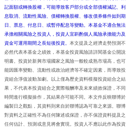
記面額或轉換股權，可能導致客戶部分或全部債權減記、利
息取消、流動性風險、債權轉換股權、修改債券條件如到期
日、票息、付息日、或暫停配息等變動。本基金不適合無法
承擔相關風險之投資人，投資人宜斟酌個人風險承擔能力及
資金可運用期間之長短後投資。
本文提及之經濟走勢預測不
必然代表本基金之績效，本基金投資風險請詳閱基金公開說
明書。
投資於新興市場國家之風險一般較成熟市場高，也可
能因匯率變動、流動性或政治經濟等不確定因素，而導致投
資組合淨值波動加劇。以上僅為歷史資料模擬投資組合之結
果，不代表本投資組合之實際報酬率及未來績效保證，不同
時間進行模擬操作，其結果亦可能不同。本文件反映聯博於
編製日之觀點，其資料則來自於聯博認為可靠之來源。聯博
對資料之正確性不為任何陳述或保證，亦不保證資料提及之
任何估計、預測或意見將會實現。投資人不應以此作為投資