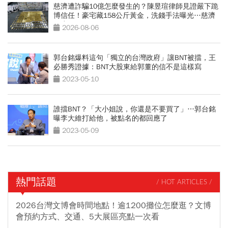
慈濟遭詐騙10億怎麼發生的？陳昱瑄律師見證嚴下跪
博信任！豪宅藏158公斤黃金，洗錢手法曝光…慈濟
回應了
2026-08-06
郭台銘爆料這句「獨立的台灣政府」讓BNT被擋，王
必勝秀證據：BNT大股東給郭董的信不是這樣寫
2023-05-10
誰擋BNT？「大小姐說，你還是不要買了」…郭台銘
曝李大維打給他，被點名的都回應了
2023-05-09
熱門話題
/ HOT ARTICLES /
2026台灣文博會時間地點！逾1200攤位怎麼逛？文博
會預約方式、交通、5大展區亮點一次看