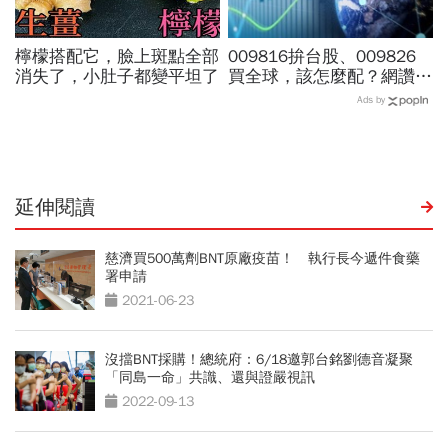
檸檬搭配它，臉上斑點全部
009816拚台股、009826
消失了，小肚子都變平坦了
買全球，該怎麼配？網讚
「最強懶人投資」...為何股
Ads by
海老牛說，這種人不適合
買？
延伸閱讀
慈濟買500萬劑BNT原廠疫苗！ 執行長今遞件食藥
署申請
2021-06-23
沒擋BNT採購！總統府：6/18邀郭台銘劉德音凝聚
「同島一命」共識、還與證嚴視訊
2022-09-13