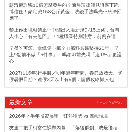
慈濟遭詐騙10億怎麼發生的？陳昱瑄律師見證嚴下跪
博信任！豪宅藏158公斤黃金，洗錢手法曝光…慈濟回
應了
禁止你出境就禁止…中國出入境新規9/15上路，台灣
人小心「有去無回」？4種職業特別注意：前例在這
早餐吃可頌、拿鐵傷心臟？心臟科名醫堅持20年、早
上9點前不做「5件事」：喝咖啡前先喝「這1杯」更護
心
2027(116年)行事曆／明年過年時間、春節放幾天、寒
假暑假日期？連假3天以上有9個：請假攻略懶人包
最新文章
/ HOT NEWS /
2026年下半年投資展望：狂熱漲勢 vs 嚴峻現實
友達二把手柯富仁裸辭內幕！「落後群創」成最後稻