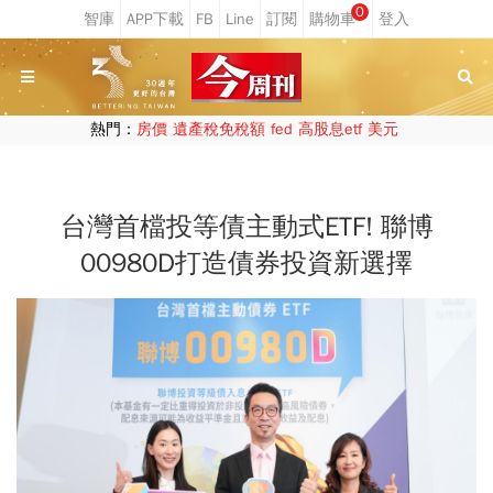
0
熱門：
房價
遺產稅免稅額
fed
高股息etf
美元
台灣首檔投等債主動式ETF! 聯博
00980D打造債券投資新選擇