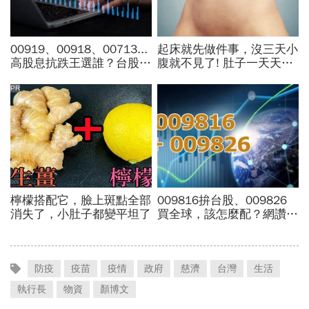
防疫
疫苗
疫情
政府
慈濟
台灣
生活
執行長
物資
顏博文