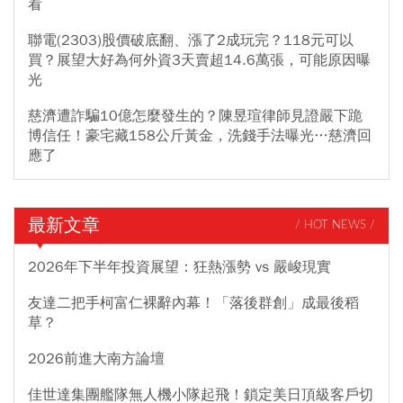
看
聯電(2303)股價破底翻、漲了2成玩完？118元可以
買？展望大好為何外資3天賣超14.6萬張，可能原因曝
光
慈濟遭詐騙10億怎麼發生的？陳昱瑄律師見證嚴下跪
博信任！豪宅藏158公斤黃金，洗錢手法曝光…慈濟回
應了
最新文章
/ HOT NEWS /
2026年下半年投資展望：狂熱漲勢 vs 嚴峻現實
友達二把手柯富仁裸辭內幕！「落後群創」成最後稻
草？
2026前進大南方論壇
佳世達集團艦隊無人機小隊起飛！鎖定美日頂級客戶切