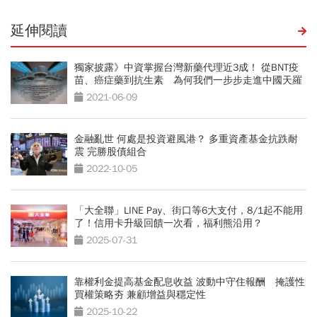
延伸閱讀
獨家披露》中資掌握台灣新藥代理近3成！ 從BNT疫
苗、癌症藥到抗生素 為何我們一步步走進中國天羅
地網？
2021-06-09
金融亂世 何處是投資避風港？ 多重資產基金抗跌耐
震 完勝股債組合
2022-10-05
「大全聯」LINE Pay、街口等6大支付，8/1起不能用
了！信用卡升級回饋一次看，福利熊沿用？
2025-07-31
靠權利金提高基金配息收益 波動中守住報酬 掩護性
買權策略夯 兼顧增益與穩定性
2025-10-22