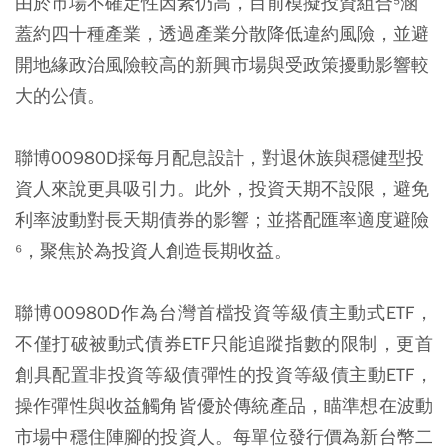
由於市場不確定性因素仍高，目前模擬投資組合⁵涵
蓋約四十種產業，透過產業分散降低違約風險，並避
開地緣政治風險較高的新興市場與受政策擾動影響較
大的公債。
聯博00980D採每月配息設計，對退休族與穩健型投
資人來說更具吸引力。此外，投資天期不設限，避免
利率波動對長天期債券的影響；並搭配匯率適度避險
⁶，聚焦於為投資人創造長期收益。
聯博00980D作為台灣首檔投資等級債主動式ETF，
不僅打破被動式債券ETF只能追蹤指數的限制，更首
創具配置非投資等級債彈性的投資等級債主動ETF，
操作彈性與收益觸角皆優於傳統產品，瞄準想在波動
市場中穩住陣腳的投資人。每單位發行價為新台幣二