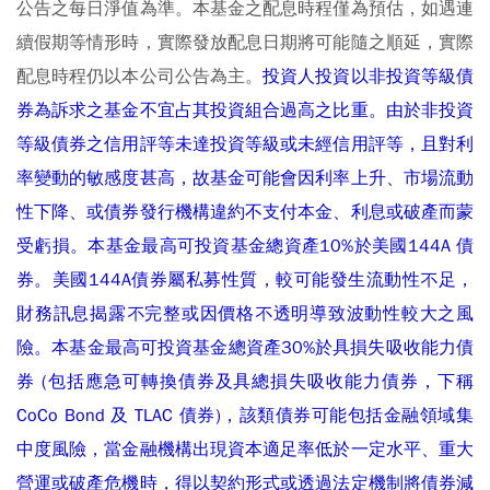
公告之每日淨值為準。本基金之配息時程僅為預估，如遇連
續假期等情形時，實際發放配息日期將可能隨之順延，實際
配息時程仍以本公司公告為主。
投資人投資以非投資等級債
券為訴求之基金不宜占其投資組合過高之比重。由於非投資
等級債券之信用評等未達投資等級或未經信用評等，且對利
率變動的敏感度甚高，故基金可能會因利率上升、市場流動
性下降、或債券發行機構違約不支付本金、利息或破產而蒙
受虧損。本基金最高可投資基金總資產10%於美國144A 債
券。美國144A債券屬私募性質，較可能發生流動性不足，
財務訊息揭露不完整或因價格不透明導致波動性較大之風
險。本基金最高可投資基金總資產30%於具損失吸收能力債
券 (包括應急可轉換債券及具總損失吸收能力債券，下稱
CoCo Bond 及 TLAC 債券)，該類債券可能包括金融領域集
中度風險，當金融機構出現資本適足率低於一定水平、重大
營運或破產危機時，得以契約形式或透過法定機制將債券減