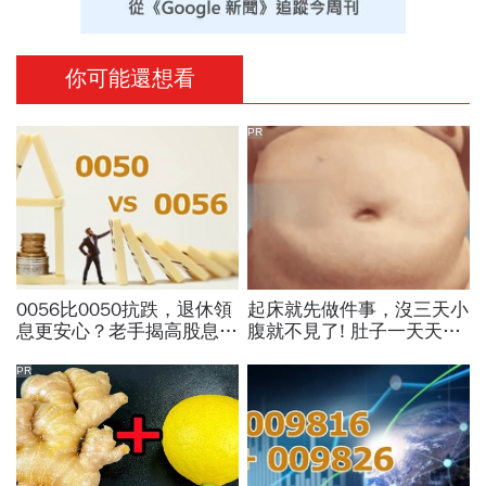
你可能還想看
PR
0056比0050抗跌，退休領
起床就先做件事，沒三天小
息更安心？老手揭高股息
腹就不見了! 肚子一天天變
「4大致命傷」：股息再投
小！
入也追不上，13年總報酬
PR
竟輸600％