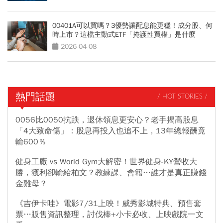
00401A可以買嗎？3優勢讓配息能更穩！成分股、何
時上市？這檔主動式ETF「掩護性買權」是什麼
2026-04-08
熱門話題
/ HOT STORIES /
0056比0050抗跌，退休領息更安心？老手揭高股息
「4大致命傷」：股息再投入也追不上，13年總報酬竟
輸600％
健身工廠 vs World Gym大解密！世界健身-KY營收大
勝，獲利卻輸給柏文？教練課、會籍…誰才是真正賺錢
金雞母？
《吉伊卡哇》電影7/31上映！威秀影城特典、預售套
票…販售資訊整理，討伐棒+小卡必收、上映戲院一文