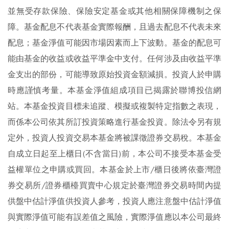
並無受存款保險、保險安定基金或其他相關保障機制之保
障。
基金配息不代表基金實際報酬，且過去配息不代表未來
配息；基金淨值可能因市場因素而上下波動。基金的配息可
能由基金的收益或收益平準金中支付。任何涉及由收益平準
金支出的部份，可能導致原始投資金額減損。投資人於申購
時應謹慎考量。本基金淨值組成項目已揭露於聯博投信網
站。
本基金投資目標未追蹤、模擬或複製特定指數之表現，
而係本公司依其所訂投資策略進行基金投資。除法令另有規
定外，投資人投資交易本基金將被課徵證券交易稅。
本基金
自成立日起至上櫃日(不含當日)前，本公司不接受本基金受
益權單位之申購或買回。
本基金於上市/櫃日後將依臺灣證
券交易所/證券櫃檯買賣中心規定於臺灣證券交易時間內提
供盤中估計淨值供投資人參考，投資人應注意盤中估計淨值
與實際淨值可能有誤差值之風險，實際淨值應以本公司最終