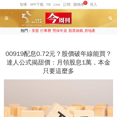
0
熱門：
美股
行事曆
勞保年資
股票抽籤
房地產
00919配息0.72元？股價破年線能買？
達人公式揭甜價：月領股息1萬，本金
只要這麼多