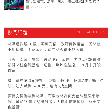
點，宏達電、廣宇、東元…哪些強勢股可留意？
2025-08-25
熱門話題
/ HOT ARTICLES /
慈濟遭詐騙10億，蔣萬安稱「政府買夠疫苗，民間就
不用採購」！謝金河：這句話說得不夠公道
欣興、南電、景碩、臻鼎-KY、金居、尖點...PCB買誰
最賺？杜金龍點名「這檔」爆炸性強漲，11月末升段
首選
國巨還在500元掙扎，這檔已連6漲「反彈7成」衝千金
股，法人喊到1430元，還有5成空間
顏博文從聯電到慈濟，商場老將為何會信陳昱瑄李易
儒、豪給10億？慈濟發聲：將捍衛信眾捐款、蔡英文
也說話