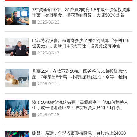
7年資產翻10倍、31歲買2間房！8年級生價值投資賺
千萬：從聯華食、櫻花買到輝達，大賺500%出場
2025-09-23
巴菲特若沒賣台積電賺多少？謝金河試算「淨利116
億美元」，更勝日本5大商社：投資路沒有神仙
2025-09-17
月薪22K、存款不到10萬，跟爸爸借50萬投資房地
產，2年滾出5千萬！小資也能玩法拍：別等「錢夠
了」才開始
2025-09-11
慘！10歲喪父流落街頭、毒癮纏身… 他如何翻轉人
生，成千億地產巨亨：成功投資人只問「1件事」
2025-09-16
鮑爾一席話，全球股市期待降息，台股站上24000