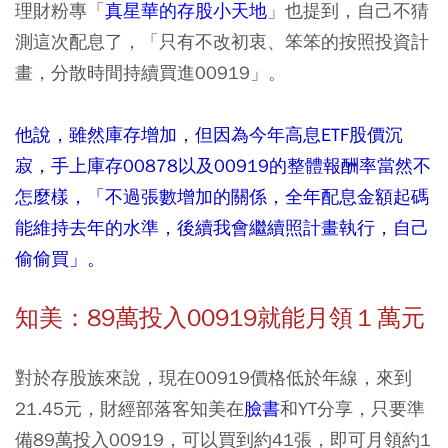
理財粉專「
真星華的存股小天地
」也提到，自己不猜
測這次配息了，「只有不改初衷、笨笨的按照投資計
畫，分散時間持續買進00919」。
他說，雖然庫存增加，但因為今年高息ETF股價沉
寂，手上庫存00878以及00919的整體報酬率當然不
怎麼樣，「不過張數增加的關係，全年配息金額起碼
能維持去年的水準，後續我會繼續照計畫執行，自己
偷偷買」。
知美：89萬投入00919就能月領１萬元
對於存股族來說，現在00919價格低於年線，來到
21.45元，財經部落客知美在
臉書
和YT分享，只要準
備89萬投入00919，可以買到約41張，即可月領約1