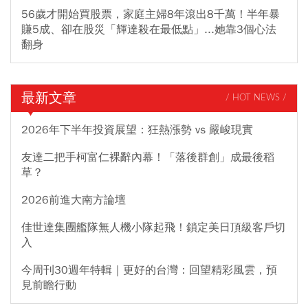
56歲才開始買股票，家庭主婦8年滾出8千萬！半年暴
賺5成、卻在股災「輝達殺在最低點」...她靠3個心法
翻身
最新文章
/ HOT NEWS /
2026年下半年投資展望：狂熱漲勢 vs 嚴峻現實
友達二把手柯富仁裸辭內幕！「落後群創」成最後稻
草？
2026前進大南方論壇
佳世達集團艦隊無人機小隊起飛！鎖定美日頂級客戶切
入
今周刊30週年特輯｜更好的台灣：回望精彩風雲，預
見前瞻行動