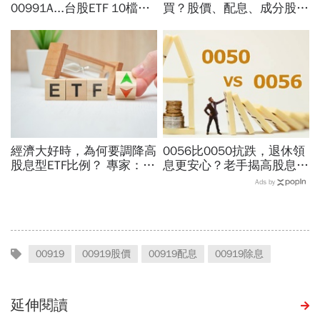
00991A...台股ETF 10檔打
買？股價、配息、成分股…
贏大盤，這檔主動式ETF漲
和全球VT哪不同，為何連
幅稱冠，達人認證選股實力
周冠男都說009826上市是
堅強
邁大步？
經濟大好時，為何要調降高
0056比0050抗跌，退休領
股息型ETF比例？ 專家：用
息更安心？老手揭高股息
防禦配置打開「錢」意識
「4大致命傷」：股息再投
Ads by
入也追不上，13年總報酬
竟輸600％
00919
00919股價
00919配息
00919除息
延伸閱讀