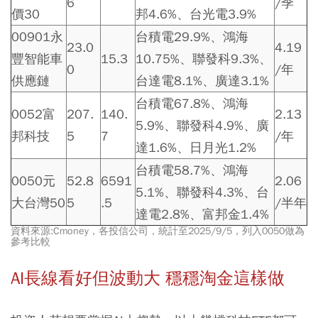
6
/季
價30
邦4.6%、台光電3.9%
00901永
台積電29.9%、鴻海
23.0
4.19
豐智能車
15.3
10.75%、聯發科9.3%、
0
/年
供應鏈
台達電8.1%、廣達3.1%
台積電67.8%、鴻海
0052富
207.
140.
2.13
5.9%、聯發科4.9%、廣
邦科技
5
7
/年
達1.6%、日月光1.2%
台積電58.7%、鴻海
0050元
52.8
6591
2.06
5.1%、聯發科4.3%、台
大台灣50
5
.5
/半年
達電2.8%、富邦金1.4%
資料來源:Cmoney，各投信公司，統計至2025/9/5，列入0050做為
參考比較
AI長線看好但波動大 穩穩淘金這樣做