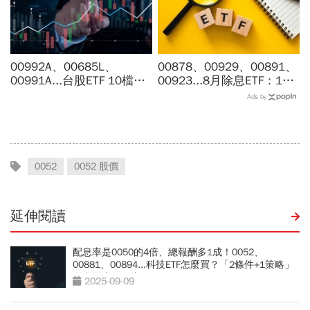
00992A、00685L、
00878、00929、00891、
00991A...台股ETF 10檔打
00923...8月除息ETF：14
贏大盤，這檔主動式ETF漲
檔年化配息率逾10%！配息
Ads by
幅稱冠，達人認證選股實力
金額、最後買進日，如何息
堅強
利雙賺
0052
0052 股價
延伸閱讀
配息率是0050的4倍、總報酬多1成！0052、
00881、00894...科技ETF怎麼買？「2條件+1策略」
息利雙賺的秘密
2025-09-09