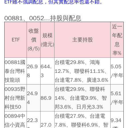
ETF雖不強調配息，但其實配息率也還不錯。
00881、0052...持股與配息
近一
收盤
規模
年配
ETF
價
主要持股
(億元)
息
(8/5)
率%
00881國
台積電29.8%、鴻海
26.9
644.
5.05
泰台灣科
12.7%、聯發科11.1%、
8
3
/半年
技龍頭
台達電7.8%、廣達3.6%
00935野
台積電29.9%、聯發科
24.9
5.61
村台灣新
86.9
14%、台達電9.9%、智
4
/半年
科技50
邦3.6%、日月光3.3%
00894中
台積電27.9%、台達電
22.3
9.34
信小資高
27.0
7.8%、聯發科6.9%、智