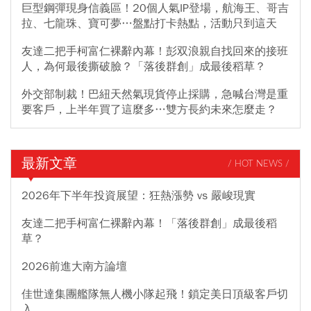
巨型鋼彈現身信義區！20個人氣IP登場，航海王、哥吉
拉、七龍珠、寶可夢…盤點打卡熱點，活動只到這天
友達二把手柯富仁裸辭內幕！彭双浪親自找回來的接班
人，為何最後撕破臉？「落後群創」成最後稻草？
外交部制裁！巴紐天然氣現貨停止採購，急喊台灣是重
要客戶，上半年買了這麼多…雙方長約未來怎麼走？
最新文章
/ HOT NEWS /
2026年下半年投資展望：狂熱漲勢 vs 嚴峻現實
友達二把手柯富仁裸辭內幕！「落後群創」成最後稻
草？
2026前進大南方論壇
佳世達集團艦隊無人機小隊起飛！鎖定美日頂級客戶切
入