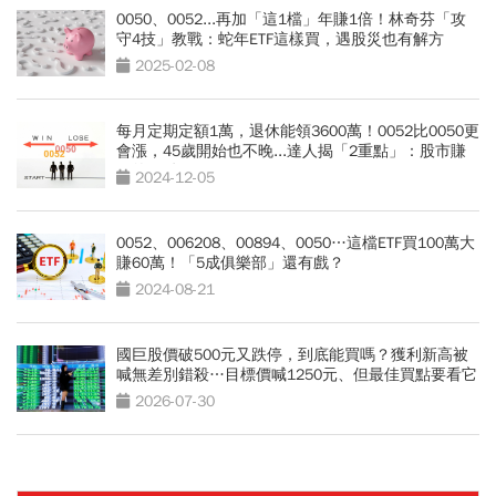
0050、0052...再加「這1檔」年賺1倍！林奇芬「攻
守4技」教戰：蛇年ETF這樣買，遇股災也有解方
2025-02-08
每月定期定額1萬，退休能領3600萬！0052比0050更
會漲，45歲開始也不晚...達人揭「2重點」：股市賺
錢的關鍵
2024-12-05
0052、006208、00894、0050…這檔ETF買100萬大
賺60萬！「5成俱樂部」還有戲？
2024-08-21
國巨股價破500元又跌停，到底能買嗎？獲利新高被
喊無差別錯殺…目標價喊1250元、但最佳買點要看它
2026-07-30