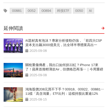
00881
0052
00894
科技ETF
0050
AI
延伸閱讀
AI題材真有泡沫？專家分析後勁仍強，「前四大CSP
資本支出飆3000億美元，比全球半導體業高出一
倍！」
2025-09-08
關稅重傷傳產，我出口如何拚22紅？iPhone 17來
了！蘋果首推輕薄款Air，但價格恐再漲…｜今周重磅
2025-09-08
鴻海股價208元買不下手？00918、00922、00881…
11檔「高含鴻量」ETF出列：這檔持股比重逾12%
2025-08-15