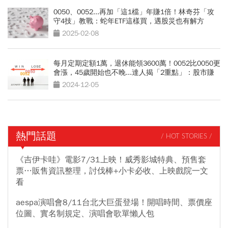
0050、0052...再加「這1檔」年賺1倍！林奇芬「攻
守4技」教戰：蛇年ETF這樣買，遇股災也有解方
2025-02-08
每月定期定額1萬，退休能領3600萬！0052比0050更
會漲，45歲開始也不晚...達人揭「2重點」：股市賺
錢的關鍵
2024-12-05
熱門話題
/ HOT STORIES /
《吉伊卡哇》電影7/31上映！威秀影城特典、預售套
票…販售資訊整理，討伐棒+小卡必收、上映戲院一文
看
aespa演唱會8/11台北大巨蛋登場！開唱時間、票價座
位圖、實名制規定、演唱會歌單懶人包