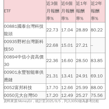
近3個
近6個
近1年
近2年
ETF
月報酬
月報酬
報酬
報酬
率%
率%
率%
率%
00881國泰台灣科技
22.73
17.04
28.89
80.22
龍頭
00935野村台灣新科
22.68
15.01
27.21
--
技50
00894中信小資高價
22.36
16.60
28.50
83.85
30
00901永豐智能車供
21.31
13.41
24.91
69.10
應鏈
0052富邦科技
17.70
12.66
25.99
88.00
0050元大台灣50
17.20
12.49
25.27
75.56
資料來源:MoneyDJ，統計至2025/9/5，列入0050做為參考比較