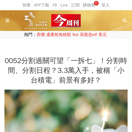
0
熱門：
房價
遺產稅免稅額
fed
高股息etf
美元
0052分割過關可望「一拆七」！分割時
間、分割日程？3.3萬入手，被稱「小
台積電」前景有多好？