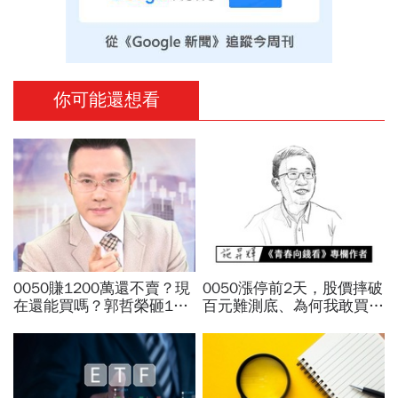
你可能還想看
0050賺1200萬還不賣？現
0050漲停前2天，股價摔破
在還能買嗎？郭哲榮砸1億
百元難測底、為何我敢買下
狂掃1100張揭出場點位：4
去？施昇輝：「切豬肉」和
萬7不敢買「可憐哪」
「切蛋糕」的刀，挑這把不
傷手