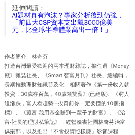
延伸閱讀：
AI題材真有泡沫？專家分析後勁仍強，
「前四大CSP資本支出飆3000億美
元，比全球半導體業高出一倍！」
作者簡介＿林奇芬
打造台灣最受歡迎的兩本理財雜誌，擔任過《Money
錢》雜誌社長、《Smart 智富月刊》社長、總編輯，
長期推動理財知識普及化。相關著作《第一份收入就
投資，30歲存百萬，40歲領雙薪》(已絕版)、《窮人
追漲跌，富人看趨勢---投資前你一定要懂的10個指
標》、《藏富-我用基金賺到一輩子的財富》、《治
富-社長的理財私筆記》，經營臉書社團林奇芬治富
俱樂部，以及推出「不會投資照樣賺」影音課程