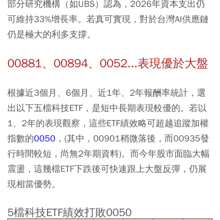
部分研究機構（如UBS）認為，2026年資本支出仍
可維持33%增長率。若真可實現，對於台灣AI供應鏈
仍是極大的利多支撐。
00881、00894、0052...表現優於大盤
根據近3個月、6個月、近1年、2年報酬率統計，選
出以下五檔科技ETF，是短中長期表現較優的。若以
1、2年的表現觀察，這些ETF績效略可超越追蹤加權
指數的
0050
，(其中，00901稍微落後，而00935發
行時間較短，尚無2年期資料)。而今年股市面臨大幅
震盪，這幾檔ETF下跌後可快速跟上大盤反彈，仍展
現相當優勢。
5檔科技ETF績效打敗0050