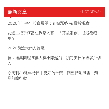
最新文章
/ HOT NEWS /
2026年下半年投資展望：狂熱漲勢 vs 嚴峻現實
友達二把手柯富仁裸辭內幕！「落後群創」成最後稻
草？
2026前進大南方論壇
佳世達集團艦隊無人機小隊起飛！鎖定美日頂級客戶切
入
今周刊30週年特輯｜更好的台灣：回望精彩風雲，預
見前瞻行動