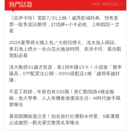
熱門話題
/ HOT ARTICLES /
《吉伊卡哇》電影7/31上映！威秀影城特典、預售套
票…販售資訊整理，討伐棒+小卡必收、上映戲院一文
看
2026夏季煙火懶人包／大稻埕煙火、淡水漁人碼頭、
東石海上煙火…全台花火施放時間、表演卡司、最佳觀
賞點必看
淡大教授41歲才投資，靠1招年賺15％！小資族「勝率
最高」ETF配置法公開：0050搭配這1種「越簡單越好
賺」
不是工程師，年薪也有330萬！黃仁勳指路4種金飯
碗：免大學畢、人人有機會過優渥生活…AI時代搶手職
業曝光
暑假跟團旅遊注意！知名旅行社遭勒令停業、9家遭廢
止或撤照…觀光署完整黑名單曝光