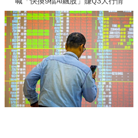
喊「快換9檔AI飆股」賺Q3大行情