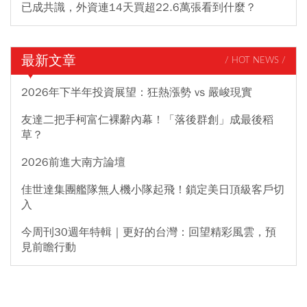
已成共識，外資連14天買超22.6萬張看到什麼？
最新文章
/ HOT NEWS /
2026年下半年投資展望：狂熱漲勢 vs 嚴峻現實
友達二把手柯富仁裸辭內幕！「落後群創」成最後稻
草？
2026前進大南方論壇
佳世達集團艦隊無人機小隊起飛！鎖定美日頂級客戶切
入
今周刊30週年特輯｜更好的台灣：回望精彩風雲，預
見前瞻行動