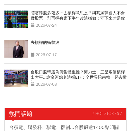
陪著韓股多殺多…去槓桿意思是？與其罵韓國人不會
做股票，別再押身家下半年改這樣做：守下來才是你
的錢
2026-07-24
去槓桿的衝擊波
2026-07-17
台股日股韓股為何集體重挫？海力士、三星兩倍槓桿
出大事...謝金河點名這檔ETF：全世界陪南韓一起去槓
桿
2026-07-08
熱門話題
/ HOT STORIES /
台積電、聯發科、聯電、群創...台股飆逾1400點叩關