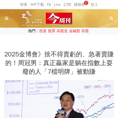
0
熱門：
投資
股票
高股息
金融股
存股
2025金博會》捨不得賣虧的、急著賣賺
的！周冠男：真正贏家是躺在指數上耍
廢的人「7檔明牌」被動賺