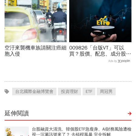
買？
空汙來襲機車族請關注癌細
009826「台版VT」可以
胞入侵
買？股價、配息、成分股…
和全球VT哪不同，為何連
Ads by
周冠男都說009826上市是
邁大步？
台北國際金融博覽會
投資理財
ETF
周冠男
延伸閱讀
台股融資大清洗、韓個股ETF急瘦身、AI財務風險遭檢
視…沉澱訊號來了？ 去槓桿風暴 完全拆解