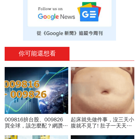
你可能還想看
PR
009816拚台股、009826
起床就先做件事，沒三天小
買全球，該怎麼配？網讚
腹就不見了! 肚子一天天變
「最強懶人投資」...為何股
小！
海老牛說，這種人不適合
PR