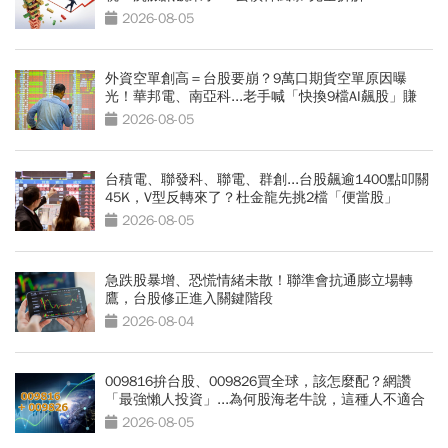
2026-08-05
外資空單創高＝台股要崩？9萬口期貨空單原因曝
光！華邦電、南亞科...老手喊「快換9檔AI飆股」賺
Q3大行情
2026-08-05
台積電、聯發科、聯電、群創...台股飆逾1400點叩關
45K，V型反轉來了？杜金龍先挑2檔「便當股」
2026-08-05
急跌股暴增、恐慌情緒未散！聯準會抗通膨立場轉
鷹，台股修正進入關鍵階段
2026-08-04
009816拚台股、009826買全球，該怎麼配？網讚
「最強懶人投資」...為何股海老牛說，這種人不適合
買？
2026-08-05