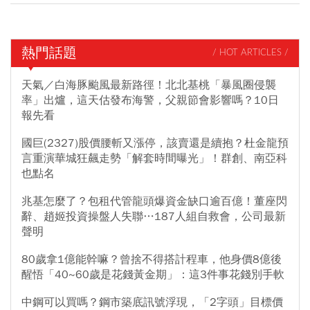
熱門話題
/ HOT ARTICLES /
天氣／白海豚颱風最新路徑！北北基桃「暴風圈侵襲
率」出爐，這天估發布海警，父親節會影響嗎？10日
報先看
國巨(2327)股價腰斬又漲停，該賣還是續抱？杜金龍預
言重演華城狂飆走勢「解套時間曝光」！群創、南亞科
也點名
兆基怎麼了？包租代管龍頭爆資金缺口逾百億！董座閃
辭、趙姬投資操盤人失聯…187人組自救會，公司最新
聲明
80歲拿1億能幹嘛？曾捨不得搭計程車，他身價8億後
醒悟「40~60歲是花錢黃金期」：這3件事花錢別手軟
中鋼可以買嗎？鋼市築底訊號浮現，「2字頭」目標價