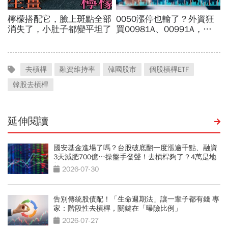
去槓桿
融資維持率
韓國股市
個股槓桿ETF
韓股去槓桿
延伸閱讀
國安基金進場了嗎？台股破底翻一度漲逾千點、融資
3天減肥700億…操盤手發聲！去槓桿夠了？4萬是地
板？
2026-07-30
告別傳統股債配！「生命週期法」讓一輩子都有錢 專
家：階段性去槓桿，關鍵在「曝險比例」
2026-07-27