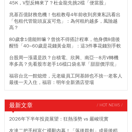
45K，V型反轉來了？杜金龍先挑2檔「便當股」
兆基百億財務危機！包租教母4年前收到房東私訊看出
「包租代管龍頭岌岌可危」：為何租約越多，風險越
高？
80歲拿1億能幹嘛？曾捨不得搭計程車，他身價8億後
醒悟「40~60歲是花錢黃金期」：這3件事花錢別手軟
台股周一漲還是跌？台積電、欣興、南亞…8月V轉機
率多高？先看股市老手16檔口袋名單「甜甜價浮現」
福容台北一館熄燈，元老級員工阿基師也不捨…老客人
最後一天入住，福容：明年全新酒店登場
最新文章
/ HOT NEWS /
2026年下半年投資展望：狂熱漲勢 vs 嚴峻現實
友達二把手柯富仁裸辭內幕！「落後群創」成最後稻