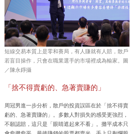
短線交易本質上是零和賽局，有人賺就有人賠，散戶
若盲目操作，只會在職業選手的市場裡成為輸家。圖
／陳永錚攝
「捨不得賣虧的、急著賣賺的」
周冠男進一步分析，散戶的投資誤區在於「捨不得賣
虧的、急著賣賺的」。多數人對損失的感受更強烈，
不願認賠，這只是「眼睛遮起來不看」。攤平成本只
會愈攤愈平，最後賺錢的股票都賣光，手上只剩爛股