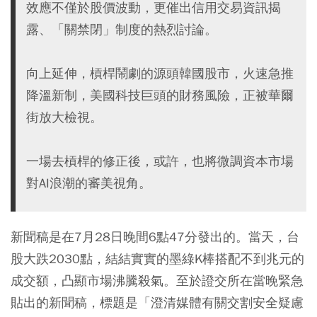
效應不僅於股價波動，更催出信用交易資訊揭
露、「關禁閉」制度的熱烈討論。
向上延伸，槓桿鬧劇的源頭韓國股市，火速急推
降溫新制，美國科技巨頭的財務風險，正被華爾
街放大檢視。
一場去槓桿的修正後，或許，也將微調資本市場
對AI浪潮的審美視角。
新聞稿是在7月28日晚間6點47分發出的。當天，台
股大跌2030點，結結實實的墨綠K棒搭配不到兆元的
成交額，凸顯市場沸騰殺氣。至於證交所在當晚緊急
貼出的新聞稿，標題是「澄清媒體有關交割安全疑慮