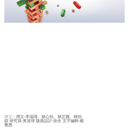
撰文‧李瑞瑾、林心怡、林芷圓、林怡
妏 研究員‧黃浚瑋 版面設計‧徐全 文字編輯‧楊
雅惠