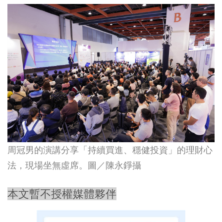
周冠男的演講分享「持續買進、穩健投資」的理財心
法，現場坐無虛席。圖／
陳永錚攝
本文暫不授權媒體夥伴