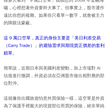
很多人看到「9 萬口空單」就聯想到 2008 年金融海
嘯，心裡想著外資要幹大事了。但事實上，股市運作
遠比你想的複雜。如果你只看單一數字，就會被主力
的障眼法蒙蔽。
這 9 萬口空單，真正的身份主要是「美日利差交易
（Carry Trade）」的避險需求與期現貨正價差的套利
鎖單。
簡單說，近期日本與美國利差變動，加上市場對 AI
估值進行微調，外資必須在亞洲股市做出相對應的部
位對沖。
這就像你出國旅遊怕意外買保險一樣，這空單是外資
為了保護手裡龐大的現貨部位而買的保險，絕非單純