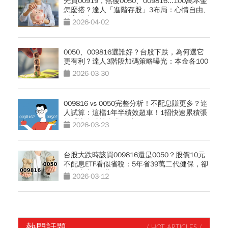
先買00919，然後0050、009816...100萬本金
怎麼搭？達人「進階存股」3布局：心情自由、
財富放大
2026-04-02
0050、009816選誰好？台股下跌，為何選它
更有利？達人3階段加碼策略曝光：本金各100
萬怎麼買
2026-03-30
009816 vs 0050完整分析！不配息賺更多？達
人試算：這檔1年半績效超車！1招快速累積張
數「比存股族多賺10倍」
2026-03-23
台股大跌時該買009816還是0050？股價10元
不配息ETF看似省稅：5年省39萬二代健保，卻
可能少賺100萬
2026-03-12
熱門話題
/ HOT ARTICLES /