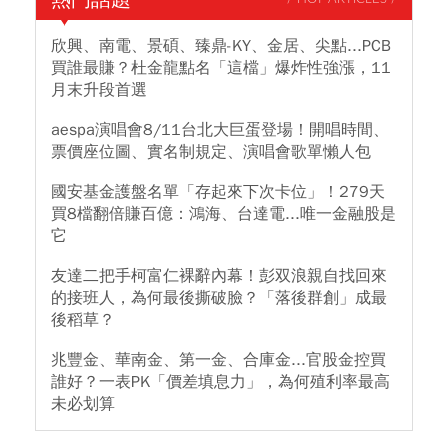
欣興、南電、景碩、臻鼎-KY、金居、尖點...PCB
買誰最賺？杜金龍點名「這檔」爆炸性強漲，11
月末升段首選
aespa演唱會8/11台北大巨蛋登場！開唱時間、
票價座位圖、實名制規定、演唱會歌單懶人包
國安基金護盤名單「存起來下次卡位」！279天
買8檔翻倍賺百億：鴻海、台達電...唯一金融股是
它
友達二把手柯富仁裸辭內幕！彭双浪親自找回來
的接班人，為何最後撕破臉？「落後群創」成最
後稻草？
兆豐金、華南金、第一金、合庫金...官股金控買
誰好？一表PK「價差填息力」，為何殖利率最高
未必划算