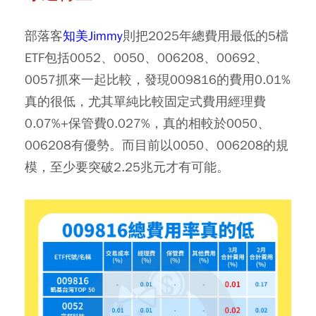
部落客
知美Jimmy
則把2025年總費用最低的5檔
ETF包括
0052
、
0050
、
006208
、
00692
、
0057
抓來一起比較，發現009816的費用0.01%
真的很低，尤其單純比較固定式費用經理費
0.07%+保管費0.027%，真的相較於0050、
006208有優勢。而目前以0050、006208的規
模，至少要突破2.25兆元才有可能。