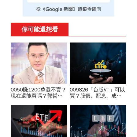
你可能還想看
0050賺1200萬還不賣？
009826「台版VT」可以
現在還能買嗎？郭哲榮
買？股價、配息、成分
砸1億狂掃1100張揭出
股…和全球VT哪不同，
場點位：4萬7不敢買
為何連周冠男都說
「可憐哪」
009826上市是邁大步？