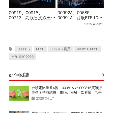
00919、00918、
00992A、00685L、
00713...高股息抗跌王選
00991A...台股ETF 10檔
誰？台股7月跌6％，它
打贏大盤，這檔主動式
Ads by
竟逆勢漲4％...存幾年回
ETF漲幅稱冠，達人認證
本、二代健保門檻一次
選股實力堅強
看
009816
0050
009816 費用
009816 0050
不配息的0050
延伸閱讀
台積電比重差4倍！00981A vs 009816買誰賺
更多？持股結構、風險、報酬一次看懂...老手
最強布局曝光
2026-04-17