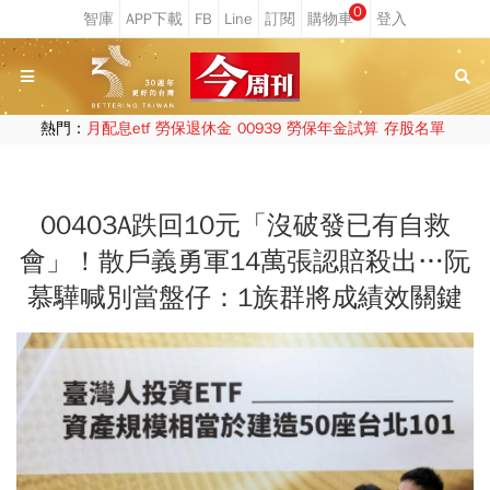
0
熱門：
月配息etf
勞保退休金
00939
勞保年金試算
存股名單
00403A跌回10元「沒破發已有自救
會」！散戶義勇軍14萬張認賠殺出…阮
慕驊喊別當盤仔：1族群將成績效關鍵