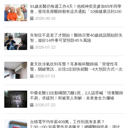
91歲名醫仍每週工作4天！他精神奕奕參加65年同學
會，發現長壽醫師都有這共通點「10個健康活到100
歲秘訣」
2026-06-16
失智症不是老了才開始！醫師示警40歲就該開始防失
智，做好14件事可望預防45％風險
2026-07-22
夏天吹冷氣吹到耳聾？耳鼻喉科醫師揭「突發性耳
聾」關鍵警訊，出現1症狀快就醫…4大預防方式一次
看
2026-07-01
中榮名醫13次動嘴開刀釀1死，2人認罪喊「培養醫師
不易」求緩刑！和被害人和解：未來會全力彌補
2026-07-22
台積電平均年薪409萬，工作到底有多累？
7:30→00:30真實作息表曝光！網曬醫師班表：誰比