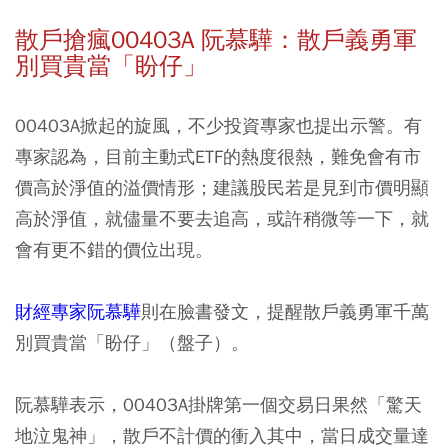
散戶搶瘋00403A 阮慕驊：散戶義勇軍
別買貴當「盼仔」
00403A掀起的旋風，不少投資專家也提出示警。有
專家認為，目前主動式ETF的熱度很熱，難免會有市
價高於淨值的溢價情形；建議股民若是見到市價明顯
高於淨值，就儘量不要去追高，或許稍微等一下，就
會有更不錯的價位出現。
財經專家阮慕驊
則在臉書發文，提醒散戶義勇軍千萬
別買貴當「盼仔」（盤子）。
阮慕驊表示，00403A掛牌第一個交易日果然「驚天
地泣鬼神」，散戶不計價的衝入其中，當日成交量達