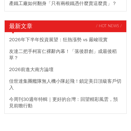
產鐵工廠如何翻身「只有兩根鐵憑什麼賣這麼貴」？
最新文章
/ HOT NEWS /
2026年下半年投資展望：狂熱漲勢 vs 嚴峻現實
友達二把手柯富仁裸辭內幕！「落後群創」成最後稻
草？
2026前進大南方論壇
佳世達集團艦隊無人機小隊起飛！鎖定美日頂級客戶切
入
今周刊30週年特輯｜更好的台灣：回望精彩風雲，預
見前瞻行動