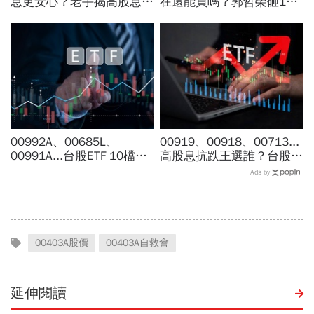
息更安心？老手揭高股息
在還能買嗎？郭哲榮砸1億
「4大致命傷」：股息再投
狂掃1100張揭出場點位：4
入也追不上，13年總報酬
萬7不敢買「可憐哪」
竟輸600％
00992A、00685L、
00919、00918、00713...
00991A...台股ETF 10檔打
高股息抗跌王選誰？台股7
贏大盤，這檔主動式ETF漲
月跌6％，它竟逆勢漲
Ads by
幅稱冠，達人認證選股實力
4％...存幾年回本、二代健
堅強
保門檻一次看
00403A股價
00403A自救會
延伸閱讀