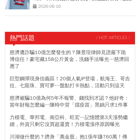
較操？
2026-06-16
熱門話題
/ HOT ARTICLES /
慈濟遭詐騙10億怎麼發生的？陳昱瑄律師見證嚴下跪
博信任！豪宅藏158公斤黃金，洗錢手法曝光…慈濟回
應了
巨型鋼彈現身信義區！20個人氣IP登場，航海王、哥吉
拉、七龍珠、寶可夢…盤點打卡熱點，活動只到這天
慈濟被騙10億為何5年不報警、錢找到才認？他好奇：
當年財報怎麼編…陳時中背「擋疫苗」黑鍋只求1件事
力積電、華邦電、南亞科、旺宏…記憶體第3天漲勢繼
續，外資只剩它沒買超還賣！力積電漲停原因曝光
川湖做什麼的？躋身「萬金股」抱1張年賺760萬！傳