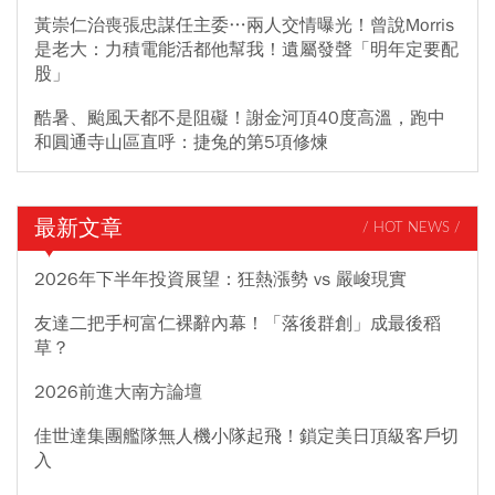
黃崇仁治喪張忠謀任主委…兩人交情曝光！曾說Morris
是老大：力積電能活都他幫我！遺屬發聲「明年定要配
股」
酷暑、颱風天都不是阻礙！謝金河頂40度高溫，跑中
和圓通寺山區直呼：捷兔的第5項修煉
最新文章
/ HOT NEWS /
2026年下半年投資展望：狂熱漲勢 vs 嚴峻現實
友達二把手柯富仁裸辭內幕！「落後群創」成最後稻
草？
2026前進大南方論壇
佳世達集團艦隊無人機小隊起飛！鎖定美日頂級客戶切
入