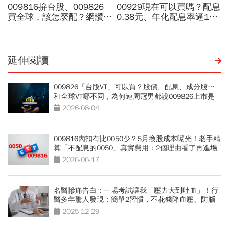
延伸閱讀
009826「台版VT」可以買？股價、配息、成分股…
和全球VT哪不同，為何連周冠男都說009826上市是
邁大步？
2026-08-04
009816內扣有比0050少？5月換股成本曝光！老手精
算「不配息的0050」真實費用：2個理由看了再進場
2026-06-17
名醫慘痛告白：一場考試讓我「壓力大到吐血」！行
醫多年驚人發現：簡單2習慣，不花錢降血壓、防腦
中風
2025-12-29