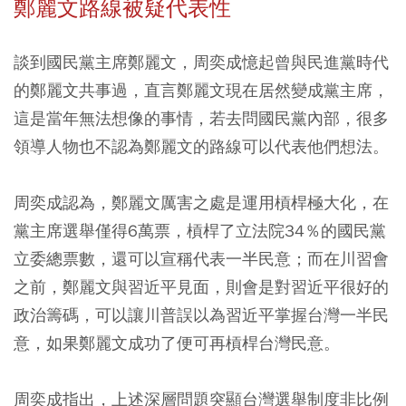
鄭麗文路線被疑代表性
談到國民黨主席鄭麗文，周奕成憶起曾與民進黨時代
的鄭麗文共事過，直言鄭麗文現在居然變成黨主席，
這是當年無法想像的事情，若去問國民黨內部，很多
領導人物也不認為鄭麗文的路線可以代表他們想法。
周奕成認為，鄭麗文厲害之處是運用槓桿極大化，在
黨主席選舉僅得6萬票，槓桿了立法院34％的國民黨
立委總票數，還可以宣稱代表一半民意；而在川習會
之前，鄭麗文與習近平見面，則會是對習近平很好的
政治籌碼，可以讓川普誤以為習近平掌握台灣一半民
意，如果鄭麗文成功了便可再槓桿台灣民意。
周奕成指出，上述深層問題突顯台灣選舉制度非比例