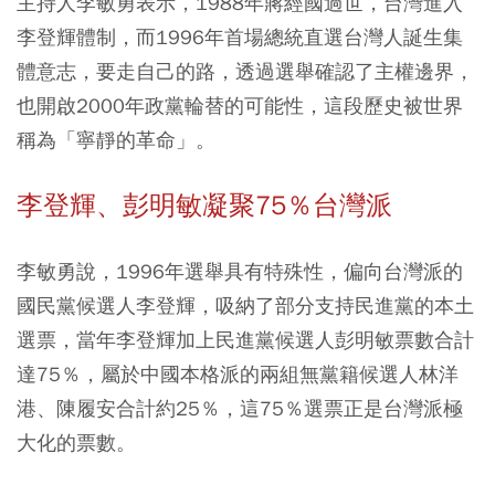
主持人李敏勇表示，1988年蔣經國過世，台灣進入
李登輝體制，而1996年首場總統直選台灣人誕生集
體意志，要走自己的路，透過選舉確認了主權邊界，
也開啟2000年政黨輪替的可能性，這段歷史被世界
稱為「寧靜的革命」。
李登輝、彭明敏凝聚75％台灣派
李敏勇說，1996年選舉具有特殊性，偏向台灣派的
國民黨候選人李登輝，吸納了部分支持民進黨的本土
選票，當年李登輝加上民進黨候選人彭明敏票數合計
達75％，屬於中國本格派的兩組無黨籍候選人林洋
港、陳履安合計約25％，這75％選票正是台灣派極
大化的票數。