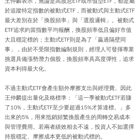
王仲麟表示，無論是高股息ETF或市值型ETF，都是屬
於追蹤特定指數的被動式ETF，而被動式與主動式ETF
最大差別在於「換股頻率」與「選股邏輯」。被動式
ETF追求約當指數平均報酬，換股頻率低且偏好市值
大且穩定標的；主動式ETF則是為了「贏過隔壁同
事」，由於不受限指數編制規則，經理人可發揮專業
挑選具備漲勢潛力個股，換股頻率具高度彈性，追求
資本利得最大化。
不過主動式ETF會產生額外摩擦支出與經理費。因此
王仲麟提出量化及格標準：「這一季被動式ETF若賺
了10%，主動式ETF至少要超過15%才算達標。」多
出來的5%，用來抵銷頻繁換股產生的周轉交易成本
與管理費用。若兩者績效相去不遠，投資人不如選擇
持股穩定、摩擦成本更低的被動式標的。