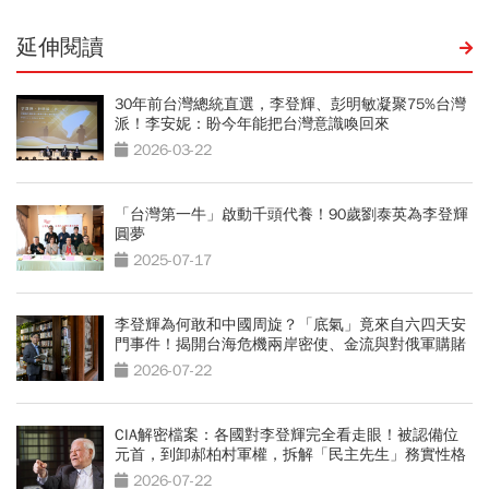
延伸閱讀
30年前台灣總統直選，李登輝、彭明敏凝聚75%台灣
派！李安妮：盼今年能把台灣意識喚回來
2026-03-22
「台灣第一牛」啟動千頭代養！90歲劉泰英為李登輝
圓夢
2025-07-17
李登輝為何敢和中國周旋？「底氣」竟來自六四天安
門事件！揭開台海危機兩岸密使、金流與對俄軍購賭
局
2026-07-22
CIA解密檔案：各國對李登輝完全看走眼！被認備位
元首，到卸郝柏村軍權，拆解「民主先生」務實性格
2026-07-22