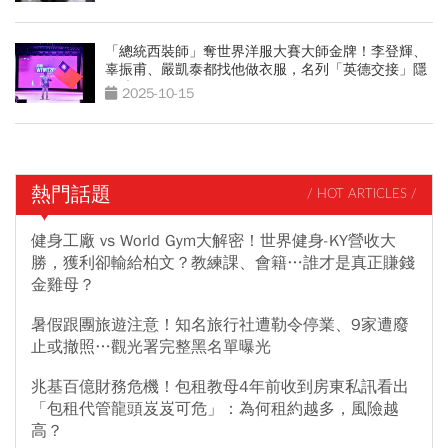
「總統西裝師」奪世界洋服大賽大師金牌！李登輝、
辜振甫、嚴凱泰都找他做衣服，名列「英德交接」隱
形清單
2025-10-15
熱門話題
/ HOT ARTICLES /
健身工廠 vs World Gym大解密！世界健身-KY營收大
勝，獲利卻輸給柏文？教練課、會籍…誰才是真正賺錢
金雞母？
暑假跟團旅遊注意！知名旅行社遭勒令停業、9家遭廢
止或撤照…觀光署完整黑名單曝光
兆基百億財務危機！包租教母4年前收到房東私訊看出
「包租代管龍頭岌岌可危」：為何租約越多，風險越
高？