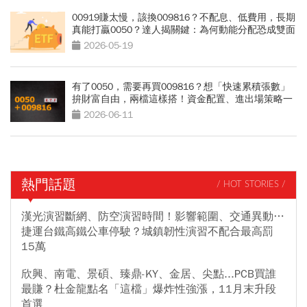
00919賺太慢，該換009816？不配息、低費用，長期
真能打贏0050？達人揭關鍵：為何動能分配恐成雙面
刃
2026-05-19
有了0050，需要再買009816？想「快速累積張數」
拚財富自由，兩檔這樣搭！資金配置、進出場策略一
次看
2026-06-11
熱門話題
/ HOT STORIES /
漢光演習斷網、防空演習時間！影響範圍、交通異動…
捷運台鐵高鐵公車停駛？城鎮韌性演習不配合最高罰
15萬
欣興、南電、景碩、臻鼎-KY、金居、尖點...PCB買誰
最賺？杜金龍點名「這檔」爆炸性強漲，11月末升段
首選