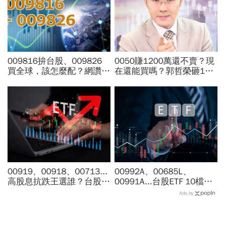
009816拚台股、009826
0050賺1200萬還不賣？現
買全球，該怎麼配？網讚
在還能買嗎？郭哲榮砸1億
「最強懶人投資」...為何股
狂掃1100張揭出場點位：4
海老牛說，這種人不適合
萬7不敢買「可憐哪」
買？
00919、00918、00713...
00992A、00685L、
高股息抗跌王選誰？台股7
00991A...台股ETF 10檔打
月跌6％，它竟逆勢漲
贏大盤，這檔主動式ETF漲
Ads by
4％...存幾年回本、二代健
幅稱冠，達人認證選股實力
保門檻一次看
堅強