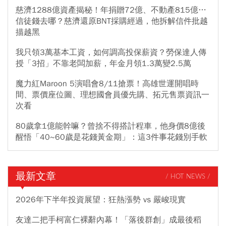
慈濟1288億資產揭秘！年捐贈72億、不動產815億…
信徒錢去哪？慈濟還原BNT採購經過，他拆解信件批越
描越黑
我只領3萬基本工資，如何調高投保薪資？勞保達人傳
授「3招」不靠老闆加薪，年金月領1.3萬變2.5萬
魔力紅Maroon 5演唱會8/11搶票！高雄世運開唱時
間、票價座位圖、理想國會員優先購、拓元售票資訊一
次看
80歲拿1億能幹嘛？曾捨不得搭計程車，他身價8億後
醒悟「40~60歲是花錢黃金期」：這3件事花錢別手軟
最新文章
/ HOT NEWS /
2026年下半年投資展望：狂熱漲勢 vs 嚴峻現實
友達二把手柯富仁裸辭內幕！「落後群創」成最後稻