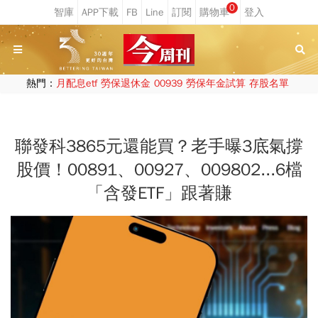
0
熱門：
月配息etf
勞保退休金
00939
勞保年金試算
存股名單
聯發科3865元還能買？老手曝3底氣撐
股價！00891、00927、009802...6檔
「含發ETF」跟著賺