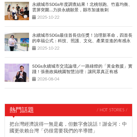
永續城市SDGs年度調查結果！北桃領跑、竹嘉均衡、
雲屏突圍...力拚永續願景，縣市加速衝刺
2025-10-22
永續城市SDGs最佳首長信任獎！治理新革命，四首長
的幸福公式：科技、照護、文化、產業並進的有感永
續
2025-10-22
SDGs永續城市交流論壇／一路綠燈的「黃金救援」實
踐！張善政揭桃園智慧治理：讓民眾真正有感
2026-08-04
熱門話題
/ HOT STORIES /
把台灣經濟說得一無是處，但數字會說話！謝金河：中
國更依賴台灣「仍很需要我們的半導體」