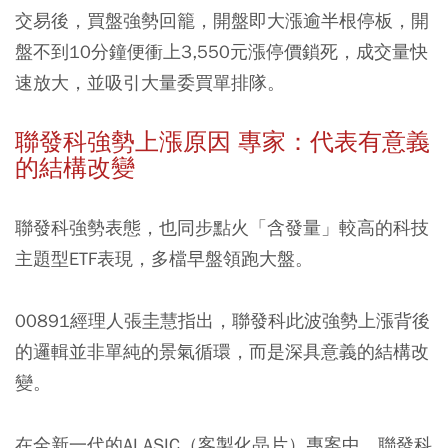
交易後，買盤強勢回籠，開盤即大漲逾半根停板，開
盤不到10分鐘便衝上3,550元漲停價鎖死，成交量快
速放大，並吸引大量委買單排隊。
聯發科強勢上漲原因 專家：代表有意義
的結構改變
聯發科強勢表態，也同步點火「含發量」較高的科技
主題型ETF表現，多檔早盤領跑大盤。
00891經理人張圭慧指出，聯發科此波強勢上漲背後
的邏輯並非單純的景氣循環，而是深具意義的結構改
變。
在全新一代的AI ASIC（客製化晶片）專案中，聯發科