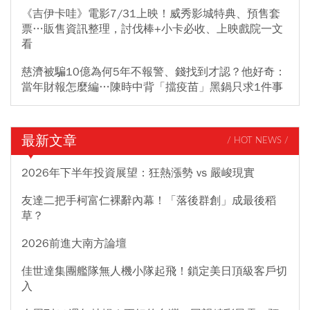
《吉伊卡哇》電影7/31上映！威秀影城特典、預售套
票…販售資訊整理，討伐棒+小卡必收、上映戲院一文
看
慈濟被騙10億為何5年不報警、錢找到才認？他好奇：
當年財報怎麼編…陳時中背「擋疫苗」黑鍋只求1件事
最新文章
/ HOT NEWS /
2026年下半年投資展望：狂熱漲勢 vs 嚴峻現實
友達二把手柯富仁裸辭內幕！「落後群創」成最後稻
草？
2026前進大南方論壇
佳世達集團艦隊無人機小隊起飛！鎖定美日頂級客戶切
入