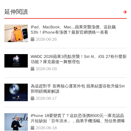
延伸閱讀
iPad、MacBook、Mac...蘋果突襲漲價、這款飆
53%！iPhone有漲價？最新官網價格一表看
2026-06-26
WWDC 2026蘋果3亮點突襲！Siri AI、iOS 27有什麼新
功能？庫克最後一舞整理包
2026-06-09
為追趕對手 首將核心運算外包 蘋果結盟谷歌升級Siri
郭明錤獨家解讀
2026-06-17
iPhone 18要變貴了？這款恐漲價8500元…庫克認晶
片短缺如「百年洪水」，蘋果手機漲幅、預估售價曝
光
2026-06-18