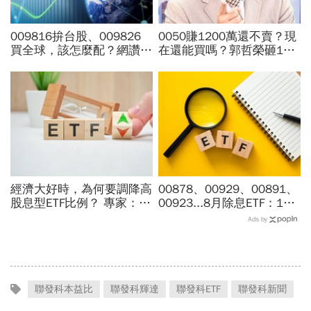
009816拚台股、009826
0050賺1200萬還不賣？現
買全球，該怎麼配？網讚
在還能買嗎？郭哲榮砸1億
「最強懶人投資」...為何股
狂掃1100張揭出場點位：4
海老牛說，這種人不適合
萬7不敢買「可憐哪」
買？
經濟大好時，為何要調降高
00878、00929、00891、
股息型ETF比例？ 專家：用
00923...8月除息ETF：14
防禦配置打開「錢」意識
檔年化配息率逾10%！配息
Ads by
金額、最後買進日，如何息
利雙賺
聯發科本益比
聯發科輝達
聯發科ETF
聯發科新聞