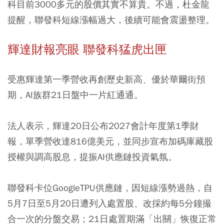
科目前3000多元的股價其實不算貴。不過，杜金龍
提醒，聯發科短線漲幅過大，後續可能會震盪整理。
輝達財報亮眼 聯發科猛虎出匣
受惠輝達第一季營收再創歷史新高、優於華爾街預
期，AI族群21日盤中一片紅通通。
法人表示，輝達20日公布2027會計年度第1季財
報，單季營收達816億美元，並同步宣布加碼庫藏股
授權與調高股息，提振AI供應鏈投資氣氛。
聯發科卡位GoogleTPU供應鏈，因短線漲勢過熱，自
5月7日至5月20日遭列入處置股、改採約每5分鐘撮
合一次的分盤交易；21日處置期滿「出關」恢復正常