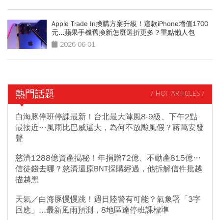
Apple Trade In換購方案升級！這款iPhone增值1700
元...蘋果手機舊換新怎麼選折更多？重點懶人包
2026-06-01
熱門話題
/ HOT ARTICLES /
白海豚停班停課最新！台北最大陣風8-9級、下午2點
最接近…風雨比巴威還大，為何不放颱風假？蔣萬安發
聲
慈濟1288億資產揭秘！年捐贈72億、不動產815億…
信徒錢去哪？慈濟還原BNT採購經過，他拆解信件批越
描越黑
天氣／白海豚慢慢跳！週日陸警有可能？氣象署「3字
回應」...最新風雨預測，8地區達停班課標準