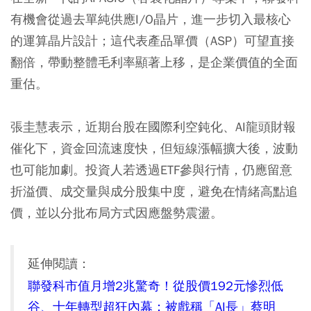
有機會從過去單純供應I/O晶片，進一步切入最核心
的運算晶片設計；這代表產品單價（ASP）可望直接
翻倍，帶動整體毛利率顯著上移，是企業價值的全面
重估。
張圭慧表示，近期台股在國際利空鈍化、AI龍頭財報
催化下，資金回流速度快，但短線漲幅擴大後，波動
也可能加劇。投資人若透過ETF參與行情，仍應留意
折溢價、成交量與成分股集中度，避免在情緒高點追
價，並以分批布局方式因應盤勢震盪。
延伸閱讀：
聯發科市值月增2兆驚奇！從股價192元慘烈低
谷、十年轉型超狂內幕：被戲稱「AI長」蔡明