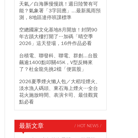
天氣／白海豚慢慢跳！週日陸警有可
能？氣象署「3字回應」...最新風雨預
測，8地區達停班課標準
空總國家文化基地8月開放！封閉90
年古蹟大樓打開了…加碼「晴空季
2026」這天登場，16件作品必看
台積電、聯發科、聯電、群創...台股
飆逾1400點叩關45K，V型反轉來
了？杜金龍先挑2檔「便當股」
2026夏季煙火懶人包／大稻埕煙火、
淡水漁人碼頭、東石海上煙火…全台
花火施放時間、表演卡司、最佳觀賞
點必看
最新文章
/ HOT NEWS /