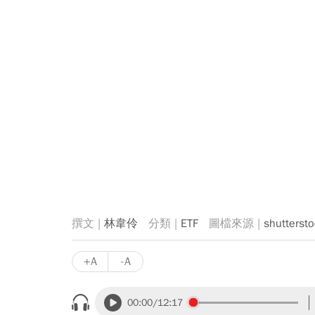
林韋伶
ETF
shutterst
+A
-A
00:00
/12:17