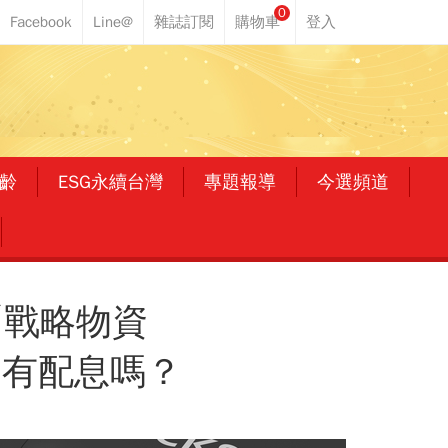
0
齡
ESG永續台灣
專題報導
今選頻道
「戰略物資
…有配息嗎？