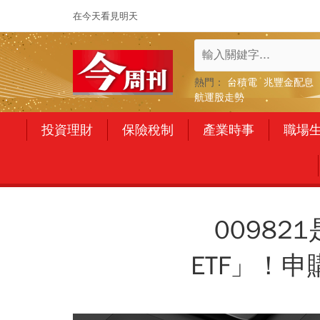
在今天看見明天
熱門：
台積電
兆豐金配息
航運股走勢
投資理財
保險稅制
產業時事
職場
0098
ETF」！