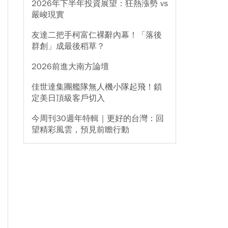
2026年下半年投資展望：狂熱漲勢 vs
嚴峻現實
友達二把手柯富仁裸辭內幕！「落後
群創」成最後稻草？
2026前進大南方論壇
佳世達集團艦隊無人機小隊起飛！鎖
定美日頂級客戶切入
今周刊30週年特輯｜更好的台灣：回
望精彩風雲，預見前瞻行動