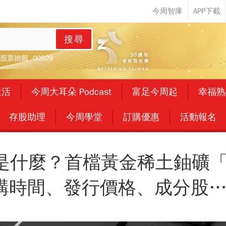
搜尋
股票抽籤
00929
生活
今周大耳朵 Podcast
富足今周起
幸福熟
存股助理
今周學堂
訂購優惠
活動報名
21是什麼？首檔黃金稀土鈾礦
申購時間、發行價格、成分股