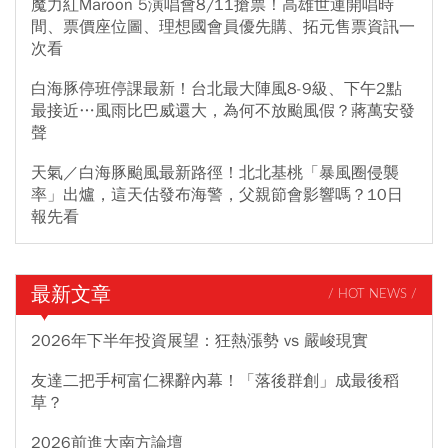
魔力紅Maroon 5演唱會8/11搶票！高雄世運開唱時
間、票價座位圖、理想國會員優先購、拓元售票資訊一
次看
白海豚停班停課最新！台北最大陣風8-9級、下午2點
最接近…風雨比巴威還大，為何不放颱風假？蔣萬安發
聲
天氣／白海豚颱風最新路徑！北北基桃「暴風圈侵襲
率」出爐，這天估發布海警，父親節會影響嗎？10日
報先看
最新文章
/ HOT NEWS /
2026年下半年投資展望：狂熱漲勢 vs 嚴峻現實
友達二把手柯富仁裸辭內幕！「落後群創」成最後稻
草？
2026前進大南方論壇