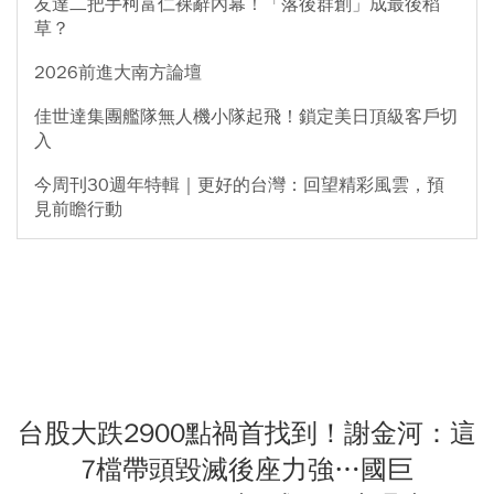
友達二把手柯富仁裸辭內幕！「落後群創」成最後稻
草？
2026前進大南方論壇
佳世達集團艦隊無人機小隊起飛！鎖定美日頂級客戶切
入
今周刊30週年特輯｜更好的台灣：回望精彩風雲，預
見前瞻行動
台股大跌2900點禍首找到！謝金河：這
7檔帶頭毀滅後座力強…國巨