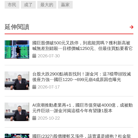
市民
成了
最大的
贏家
延伸閱讀
國巨股價破500元又跌停，到底能買嗎？獲利新高被
喊無差別錯殺…目標價喊1250元、但最佳買點要看它
2026-07-30
台股大跌2900點禍首找到！謝金河：這7檔帶頭毀滅
後座力強…國巨1220→699元崩4成原因也曝光
2026-07-17
AI浪潮推動產業再+1，國巨市值突破4000億，成被動
元件巨頭…謝金河揭這檔今年有望賺1股本
2025-10-22
國巨(2327)股價腰斬又漲停，該賣還是續抱？杜金龍