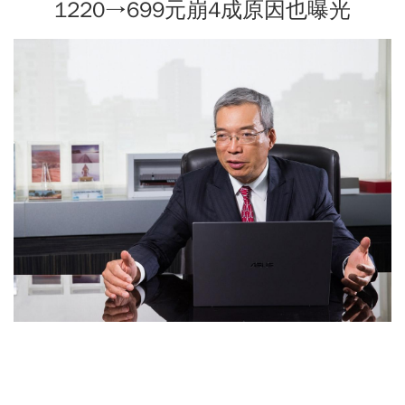
1220→699元崩4成原因也曝光