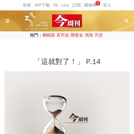
0
熱門：
鋼鐵股
富邦金
開發金
鴻海
升息
「這就對了！」 P.14