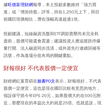
據
旺德富理財網
報導，本土投顧多數維持「強力買
進」或「增加持股」評等，持在1,250元上下，與目
前國巨現價相比，潛在漲幅高達超過1倍。
投顧建議，短線融資洗盤與ETF調節賣壓尚未完全耗
盡前，股價可能還會震盪；建議投資人應追蹤跌停爆
量打開、法人融資同步洗清，或外資先行連續回補等
訊號，作為進場分批布局的關鍵重點。
財報很好 不代表股價一定便宜
財經網紅葉育碩在
臉書PO文
表示，財報很好，不代表
股價一定便宜，這也是現在國巨比較有意思的地方，
假設保守抓今年EPS 20元，如果股價大約在500元附
近，那麼現在的本益比大約就是25倍。也就是說，現