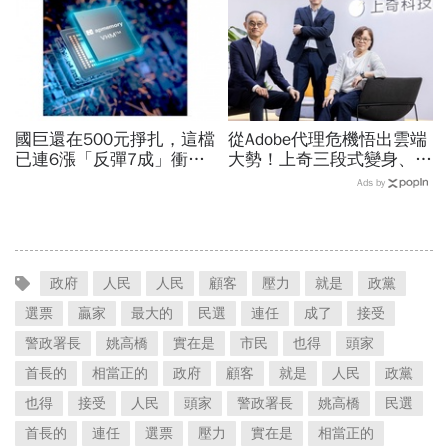
國巨還在500元掙扎，這檔
從Adobe代理危機悟出雲端
已連6漲「反彈7成」衝千
大勢！上奇三段式變身、季
金股，法人喊到1430元，
季獲利20年不敗：再來搶
Ads by
還有5成空間
無人機3D列印財
政府
人民
人民
顧客
壓力
就是
政黨
選票
贏家
最大的
民選
連任
成了
接受
警政署長
姚高橋
實在是
市民
也得
頭家
首長的
相當正的
政府
顧客
就是
人民
政黨
也得
接受
人民
頭家
警政署長
姚高橋
民選
首長的
連任
選票
壓力
實在是
相當正的