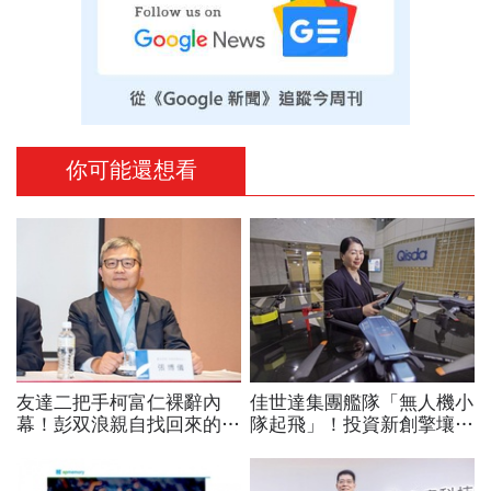
你可能還想看
友達二把手柯富仁裸辭內
佳世達集團艦隊「無人機小
幕！彭双浪親自找回來的接
隊起飛」！投資新創擎壤、
班人，為何最後撕破臉？
翔隆，總座親督軍養大精
「落後群創」成最後稻草？
兵：鎖定美日頂級客戶切入