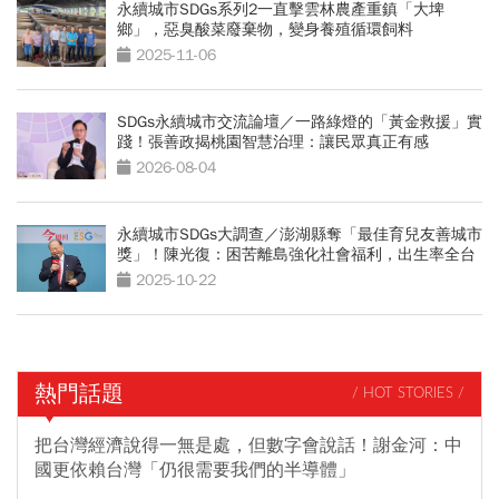
永續城市SDGs系列2一直擊雲林農產重鎮「大埤
鄉」，惡臭酸菜廢棄物，變身養殖循環飼料
2025-11-06
SDGs永續城市交流論壇／一路綠燈的「黃金救援」實
踐！張善政揭桃園智慧治理：讓民眾真正有感
2026-08-04
永續城市SDGs大調查／澎湖縣奪「最佳育兒友善城市
獎」！陳光復：困苦離島強化社會福利，出生率全台
第三
2025-10-22
熱門話題
/ HOT STORIES /
把台灣經濟說得一無是處，但數字會說話！謝金河：中
國更依賴台灣「仍很需要我們的半導體」