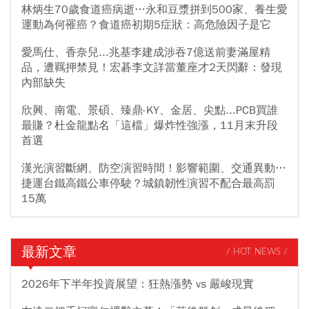
林炳生70歲食道癌病逝…永和豆漿拼到500家、養生愛
運動為何罹癌？食道癌初期5症狀：高危險因子是它
愛馬仕、香奈兒...兆基李建成涉吞7億送前妻滿屋精
品，遭羈押禁見！宏碁李文詳當董座才2天閃辭：發現
內部缺失
欣興、南電、景碩、臻鼎-KY、金居、尖點...PCB買誰
最賺？杜金龍點名「這檔」爆炸性強漲，11月末升段
首選
漢光演習斷網、防空演習時間！影響範圍、交通異動…
捷運台鐵高鐵公車停駛？城鎮韌性演習不配合最高罰
15萬
最新文章
/ HOT NEWS /
2026年下半年投資展望：狂熱漲勢 vs 嚴峻現實