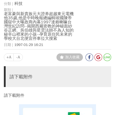
科技
老富豪與新貴族元大證券超越東元電機
他35歲,他是中時晚報總編輯竣國陳帝
國獄中大曝政商內幕1997達賴喇嘛台
灣世紀訪問--揭開西藏密教的神秘面紗
谷正網、吳伯雄與星雲法師不為人知的
秘辛山裡來的小孩--孕育原住民未來的
學校大台北便宜停車位大搜索
1997-01-29 16:21
+A
-A
加入收藏
請下載附件
請下載附件