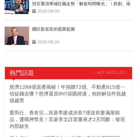
預言重演華城狂飆走勢「解套時間曝光」！群創、南
亞科也點名
2026-08-04
國巨新首富的霸業藍圖
2026-06-24
熱門話題
/ HOT ARTICLES /
慈濟1288億資產揭秘！年捐贈72億、不動產815億…
信徒錢去哪？慈濟還原BNT採購經過，他拆解信件批越
描越黑
愛馬仕、香奈兒...兆基李建成涉吞7億送前妻滿屋精
品，遭羈押禁見！宏碁李文詳當董座才2天閃辭：發現
內部缺失