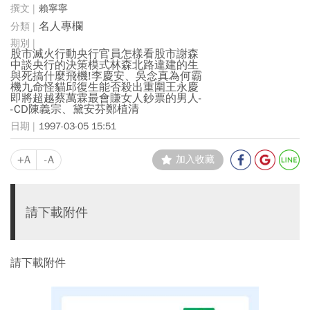
賴寧寧
名人專欄
股市滅火行動央行官員怎樣看股市謝森
中談央行的決策模式林森北路違建的生
與死搞什麼飛機!李慶安、吳念真為何霸
機九命怪貓邱復生能否殺出重圍王永慶
即將超越蔡萬霖最會賺女人鈔票的男人-
-CD陳義宗、黛安芬鄭植清
1997-03-05 15:51
+A
-A
加入收藏
請下載附件
請下載附件