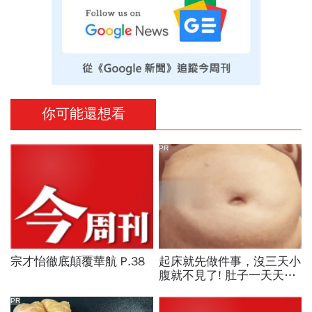
你可能還想看
PR
宗才怡徹底顛覆華航 P.38
起床就先做件事，沒三天小
腹就不見了! 肚子一天天變
小！
PR