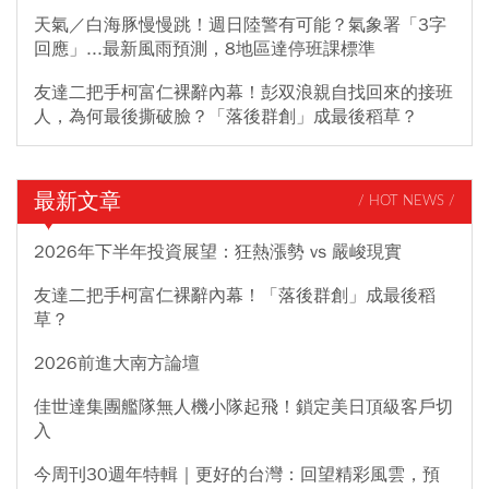
天氣／白海豚慢慢跳！週日陸警有可能？氣象署「3字
回應」...最新風雨預測，8地區達停班課標準
友達二把手柯富仁裸辭內幕！彭双浪親自找回來的接班
人，為何最後撕破臉？「落後群創」成最後稻草？
最新文章
/ HOT NEWS /
2026年下半年投資展望：狂熱漲勢 vs 嚴峻現實
友達二把手柯富仁裸辭內幕！「落後群創」成最後稻
草？
2026前進大南方論壇
佳世達集團艦隊無人機小隊起飛！鎖定美日頂級客戶切
入
今周刊30週年特輯｜更好的台灣：回望精彩風雲，預