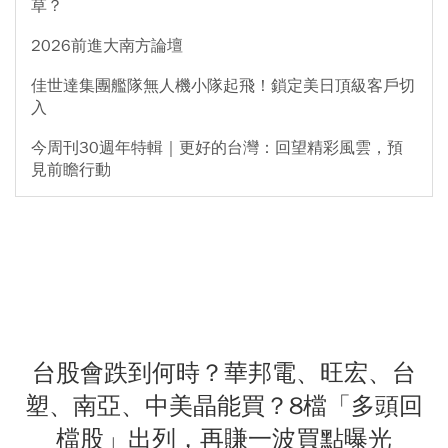
草？
2026前進大南方論壇
佳世達集團艦隊無人機小隊起飛！鎖定美日頂級客戶切
入
今周刊30週年特輯｜更好的台灣：回望精彩風雲，預
見前瞻行動
台股會跌到何時？華邦電、旺宏、台
塑、南亞、中美晶能買？8檔「多頭回
檔股」出列，再賺一波買點曝光