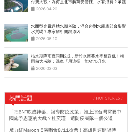
付費大戰：為何是北市蔣萬安管轄、水有浪費？爭議
懶人包
2026-04-20
水面型光電遇枯水期考驗，浮台碰到水庫底部會影響
水質嗎？專家解析關鍵原因
2026-06-10
枯水期降雨僅同期2成，新竹水庫蓄水率相對低！梅
雨前大考驗：洗車「用這招」能省75升水
2026-03-03
熱門話題
/ HOT STORIES /
「把BNT吹成神藥、誤導防疫政策」誰上演台灣需要中
國施予恩惠的大戲？杜奕瑾：還防疫團隊一個公道
魔力紅Maroon 5演唱會8/11搶票！高雄世運開唱時