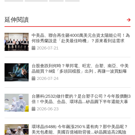
延伸閱讀
中美晶、聯合再生砸4000萬美元合資太陽能公司！為
何徐秀蘭說是「赴美最佳時機」？原來看到這需求
2026-07-21
台股會跌到何時？華邦電、旺宏、台塑、南亞、中美
晶能買？8檔「多頭回檔股」出列，再賺一波買點曝
光
2026-07-24
台勝科(2532)做什麼的？是台塑子公司？今年股價翻3
倍！中美晶、合晶、環球晶...矽晶圓下半年還能大暴
漲？
2026-06-23
環球晶(6488) 今年飆漲250％還有肉？那中美晶呢？
美光包產能、美國百億補助背後...矽晶圓追高2風險