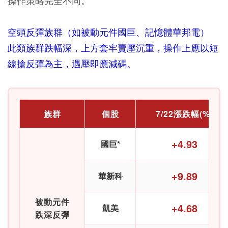
操作策略完全不同。
空頭反彈族群（如被動元件國巨、記憶體華邦電）
此類族群跌幅深，上方套牢賣壓沉重，操作上應以短
線搶反彈為主，遇壓即應減碼。
族群
個股
7/22漲跌幅(%)
+4.93
國巨*
+9.89
華新科
被動元件
+4.68
凱美
跌深反彈