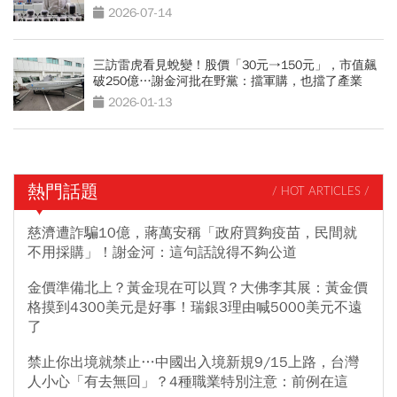
2026-07-14
三訪雷虎看見蛻變！股價「30元→150元」，市值飆
破250億…謝金河批在野黨：擋軍購，也擋了產業
2026-01-13
熱門話題
/ HOT ARTICLES /
慈濟遭詐騙10億，蔣萬安稱「政府買夠疫苗，民間就
不用採購」！謝金河：這句話說得不夠公道
金價準備北上？黃金現在可以買？大佛李其展：黃金價
格摸到4300美元是好事！瑞銀3理由喊5000美元不遠
了
禁止你出境就禁止…中國出入境新規9/15上路，台灣
人小心「有去無回」？4種職業特別注意：前例在這