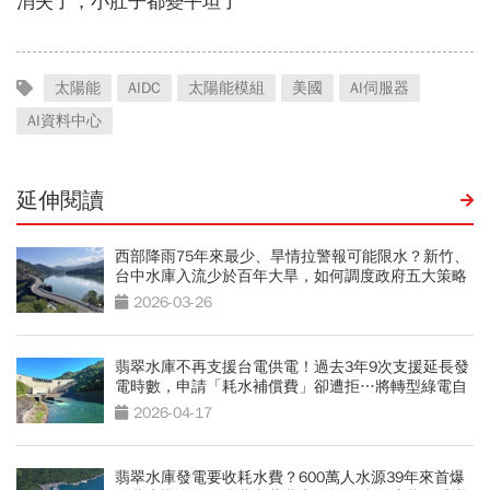
太陽能
AIDC
太陽能模組
美國
AI伺服器
AI資料中心
延伸閱讀
西部降雨75年來最少、旱情拉警報可能限水？新竹、
台中水庫入流少於百年大旱，如何調度政府五大策略
2026-03-26
翡翠水庫不再支援台電供電！過去3年9次支援延長發
電時數，申請「耗水補償費」卻遭拒…將轉型綠電自
售
2026-04-17
翡翠水庫發電要收耗水費？600萬人水源39年來首爆