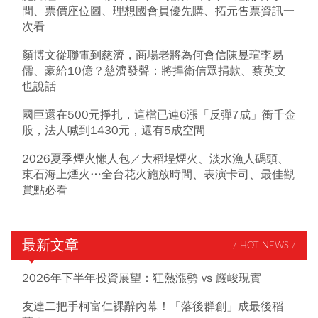
間、票價座位圖、理想國會員優先購、拓元售票資訊一
次看
顏博文從聯電到慈濟，商場老將為何會信陳昱瑄李易
儒、豪給10億？慈濟發聲：將捍衛信眾捐款、蔡英文
也說話
國巨還在500元掙扎，這檔已連6漲「反彈7成」衝千金
股，法人喊到1430元，還有5成空間
2026夏季煙火懶人包／大稻埕煙火、淡水漁人碼頭、
東石海上煙火…全台花火施放時間、表演卡司、最佳觀
賞點必看
最新文章
/ HOT NEWS /
2026年下半年投資展望：狂熱漲勢 vs 嚴峻現實
友達二把手柯富仁裸辭內幕！「落後群創」成最後稻