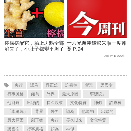
檸檬搭配它，臉上斑點全部
十六兄弟湊錢幫朱順一度難
消失了，小肚子都變平坦了
關 P.94
Ads by
央行
認為
邱正雄
許嘉棟
背景
梁國樹
行事風格
頗為
外界
最大原因
「李總統」
他能夠
出線的
長久以來
文化特質
神似
許嘉棟
「李總統」
背景
外界
認為
他能夠
出線的
最大原因
邱正雄
央行
長久以來
文化特質
梁國樹
行事風格
頗為
神似