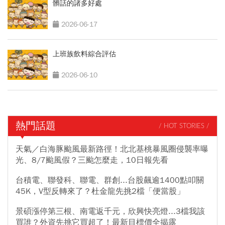
髒話的諸多好處
2026-06-17
上班族飲料綜合評估
2026-06-10
熱門話題
/ HOT STORIES /
天氣／白海豚颱風最新路徑！北北基桃暴風圈侵襲率曝
光、8/7颱風假？三颱怎麼走，10日報先看
台積電、聯發科、聯電、群創...台股飆逾1400點叩關
45K，V型反轉來了？杜金龍先挑2檔「便當股」
景碩漲停第三根、南電返千元，欣興快亮燈...3檔我該
買誰？外資先挑它買超了！最新目標價全揭露