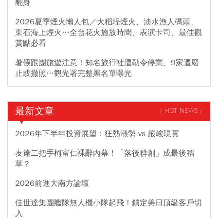
翻身
2026夏季煙火懶人包／大稻埕煙火、淡水漁人碼頭、
東石海上煙火…全台花火施放時間、表演卡司、最佳觀
賞點必看
暑假跟團旅遊注意！知名旅行社遭勒令停業、9家遭廢
止或撤照…觀光署完整黑名單曝光
最新文章
/ HOT NEWS /
2026年下半年投資展望：狂熱漲勢 vs 嚴峻現實
友達二把手柯富仁裸辭內幕！「落後群創」成最後稻
草？
2026前進大南方論壇
佳世達集團艦隊無人機小隊起飛！鎖定美日頂級客戶切
入