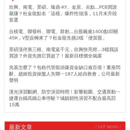
欣興、南電、景碩、臻鼎-KY、金居、尖點...PCB買誰
最賺？杜金龍點名「這檔」爆炸性強漲，11月末升段
首選
台積電、聯發科、聯電、群創...台股飆逾1400點叩關
45K，V型反轉來了？杜金龍先挑2檔「便當股」
景碩漲停第三根、南電返千元，欣興快亮燈...3檔我該
買誰？外資先挑它買超了！最新目標價全揭露
兆基怎麼了？包租代管龍頭爆資金缺口逾百億！董座閃
辭、趙姬投資操盤人失聯…187人組自救會，公司最新
聲明
漢光演習斷網、防空演習時間！影響範圍、交通異動…
捷運台鐵高鐵公車停駛？城鎮韌性演習不配合最高罰
15萬
最新文章
/ HOT NEWS /