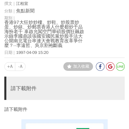
江柏宣
焦點新聞
香港97大狂炒炒樓、炒鞋、炒股票炒
蛋、炒錶、炒郵票香港人什麼都炒于品
海扮老千 辜啟允闖空門華碩股價狂飆啟
示錄李國鼎談張國安國民黨炒股手法大
公開南北電台串連大會戰教育改革爭什
麼？--李遠哲、吳京割袍斷義
1997-04-09 15:20
+A
-A
加入收藏
請下載附件
請下載附件