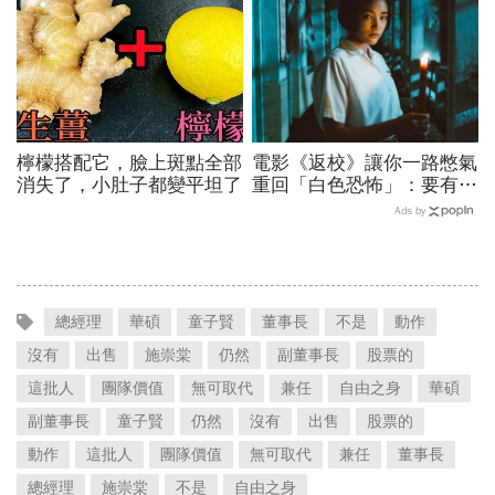
檸檬搭配它，臉上斑點全部
電影《返校》讓你一路憋氣
消失了，小肚子都變平坦了
重回「白色恐怖」：要有人
活下去，記得這段歷史
Ads by
總經理
華碩
童子賢
董事長
不是
動作
沒有
出售
施崇棠
仍然
副董事長
股票的
這批人
團隊價值
無可取代
兼任
自由之身
華碩
副董事長
童子賢
仍然
沒有
出售
股票的
動作
這批人
團隊價值
無可取代
兼任
董事長
總經理
施崇棠
不是
自由之身