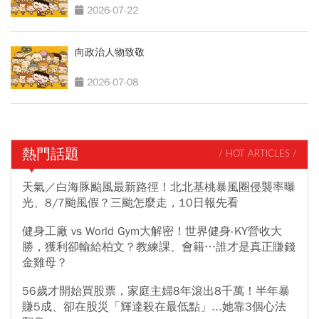
2026-07-22
向政治人物致敬
2026-07-08
熱門話題
/ HOT ARTICLES /
天氣／白海豚颱風最新路徑！北北基桃暴風圈侵襲率曝
光、8/7颱風假？三颱怎麼走，10日報先看
健身工廠 vs World Gym大解密！世界健身-KY營收大
勝，獲利卻輸給柏文？教練課、會籍…誰才是真正賺錢
金雞母？
56歲才開始買股票，家庭主婦8年滾出8千萬！半年暴
賺5成、卻在股災「輝達殺在最低點」...她靠3個心法