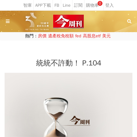
0
熱門：
房價
遺產稅免稅額
fed
高股息etf
美元
統統不許動！ P.104