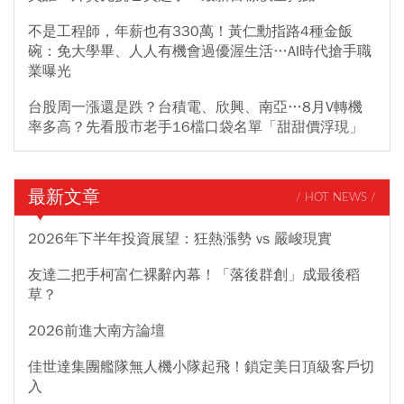
不是工程師，年薪也有330萬！黃仁勳指路4種金飯
碗：免大學畢、人人有機會過優渥生活…AI時代搶手職
業曝光
台股周一漲還是跌？台積電、欣興、南亞…8月V轉機
率多高？先看股市老手16檔口袋名單「甜甜價浮現」
最新文章
/ HOT NEWS /
2026年下半年投資展望：狂熱漲勢 vs 嚴峻現實
友達二把手柯富仁裸辭內幕！「落後群創」成最後稻
草？
2026前進大南方論壇
佳世達集團艦隊無人機小隊起飛！鎖定美日頂級客戶切
入