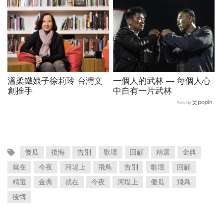
溫柔鐵娘子徐莉玲 台灣文
一個人的武林 ― 每個人心
創推手
中自有一片武林
Ads by
傻瓜
後悔
告別
歌壇
回顧
精選
金典
就在
今夜
河堤上
飛鳥
告別
歌壇
回顧
精選
金典
就在
今夜
河堤上
傻瓜
飛鳥
後悔