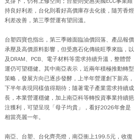
支撐下，仍有上修空間；台塑則受惠美國ECC事業維
持良好利差，台化則看好高價庫存去化後，隨芳香烴
利差改善，第三季營運有望回溫。
台塑四寶也指出，第三季雖面臨油價回落、產品報價
承壓及高價原料影響，但受惠石化傳統旺季來臨，以
及DRAM、PCB、電子材料等需求持續升溫，整體營
運仍可望穩健。其中南亞表示，近兩年積極推動轉型
策略，發展方向已逐步發酵，上半年營運創下新高，
下半年表現同樣值得期待；隨著電子產業需求持續成
長，本業營運穩健，加上南亞科等轉投資事業持續挹
注獲利，可望呈現「母子均貴」，看好2026年會是
相當亮麗一年。
南亞、台塑、台化齊亮燈，南亞衝上199.5元，收復