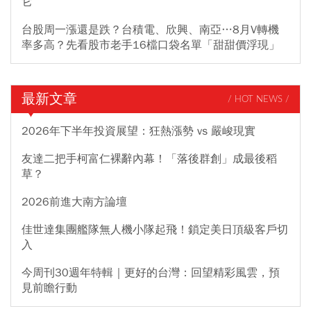
它
台股周一漲還是跌？台積電、欣興、南亞…8月V轉機
率多高？先看股市老手16檔口袋名單「甜甜價浮現」
最新文章
/ HOT NEWS /
2026年下半年投資展望：狂熱漲勢 vs 嚴峻現實
友達二把手柯富仁裸辭內幕！「落後群創」成最後稻
草？
2026前進大南方論壇
佳世達集團艦隊無人機小隊起飛！鎖定美日頂級客戶切
入
今周刊30週年特輯｜更好的台灣：回望精彩風雲，預
見前瞻行動