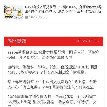
0050換股名單提前看！中鋼(2002)、合庫金(5880)恐
遭剔除？群創(3481)、創意(3443)...這10檔成分股新
星，會再漲一波？
2026-06-03
熱門話題
/ HOT ARTICLES /
aespa演唱會8/11台北大巨蛋登場！開唱時間、票價座
位圖、實名制規定、演唱會歌單懶人包
台積電、聯發科、聯電、群創...台股飆逾1400點叩關
45K，V型反轉來了？杜金龍先挑2檔「便當股」
禁止你出境就禁止…中國出入境新規9/15上路，台灣
人小心「有去無回」？4種職業特別注意：前例在這
2026重陽敬老禮金懶人包，最高領5萬！全台各縣市
65歲以上重陽禮金領取資格、發放金額、何時領一次