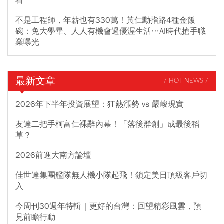
看
不是工程師，年薪也有330萬！黃仁勳指路4種金飯
碗：免大學畢、人人有機會過優渥生活…AI時代搶手職
業曝光
最新文章
/ HOT NEWS /
2026年下半年投資展望：狂熱漲勢 vs 嚴峻現實
友達二把手柯富仁裸辭內幕！「落後群創」成最後稻
草？
2026前進大南方論壇
佳世達集團艦隊無人機小隊起飛！鎖定美日頂級客戶切
入
今周刊30週年特輯｜更好的台灣：回望精彩風雲，預
見前瞻行動