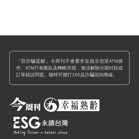
「防詐騙提醒」今周刊不會要求並指示您至ATM操
作。ATM只有匯款及轉帳功能，無法解除分期付款或
訂單錯誤問題。隨時可撥打165反詐騙諮詢專線。