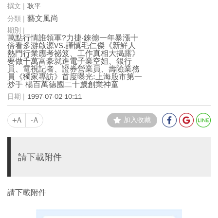
耿平
藝文風尚
萬點行情誰領軍?力捷‧錸德一年暴漲十
倍看多游啟源VS.謹慎毛仁傑《新鮮人
熱門行業應考祕笈、工作真相大揭露》
要做千萬富豪就進電子業空姐、銀行
員、電視記者、證券營業員、壽險業務
員《獨家專訪》首度曝光:上海股市第一
炒手 楊百萬德國二十歲創業神童
1997-07-02 10:11
+A
-A
加入收藏
請下載附件
請下載附件