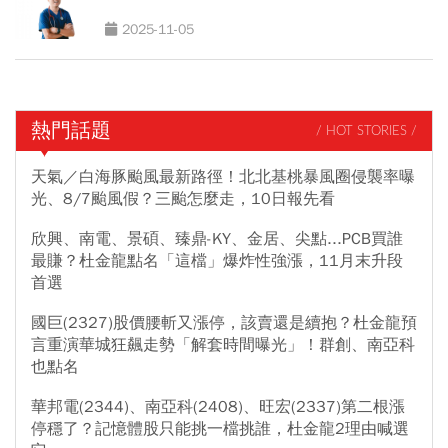
2025-11-05
熱門話題
/ HOT STORIES /
天氣／白海豚颱風最新路徑！北北基桃暴風圈侵襲率曝
光、8/7颱風假？三颱怎麼走，10日報先看
欣興、南電、景碩、臻鼎-KY、金居、尖點...PCB買誰
最賺？杜金龍點名「這檔」爆炸性強漲，11月末升段
首選
國巨(2327)股價腰斬又漲停，該賣還是續抱？杜金龍預
言重演華城狂飆走勢「解套時間曝光」！群創、南亞科
也點名
華邦電(2344)、南亞科(2408)、旺宏(2337)第二根漲
停穩了？記憶體股只能挑一檔挑誰，杜金龍2理由喊選