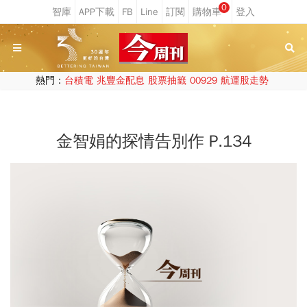
0
熱門：
台積電
兆豐金配息
股票抽籤
00929
航運股走勢
金智娟的探情告別作 P.134