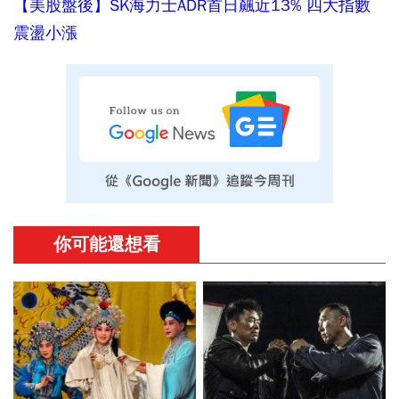
【美股盤後】SK海力士ADR首日飆近13% 四大指數
震盪小漲