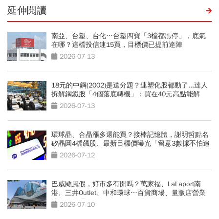
延伸閱讀
南亞、台塑、台化…台塑四寶「3檔都漲停」，底氣
在哪？這檔投信連15買，目標價已提前達陣
2026-07-13
18元的中鋼(2002)是送分題？連塑化股都動了...達人
拆解鋼鐵股「4個落底轉機」：買在40元高點能解
套？
2026-07-13
環球晶、合晶漲多還能買？接棒記憶體，謝明哲點名
矽晶圓4檔飆股、最新目標價曝光「留意3數據不怕追
高」
2026-07-12
巴威颱風假，好市多有開嗎？萬家福、LaLaport南
港、三井Outlet、中和環球…百貨商場、量販店營業
時間總整理
2026-07-10