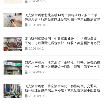
2026-07-23
漢光演習斷網北北基桃14縣市何時啟動？股市下單、
傳訊怎辦？行動斷網降速影響範圍…城鎮韌性演習懶
人包
2026-08-04
藍白堅刪軍購條例「中共軍事威脅」、「國防產業」
字句，打造臺灣之盾也拿掉…綠委：刻意刪掉有必要
嗎
2026-04-24
郵局用戶注意！漢光演習「兩時段」轉帳、繳費恐被
卡住，一件事別做很麻煩…時間、影響、備案一次看
2026-08-05
漢光演習斷網、防空演習時間！影響範圍、交通異
動…捷運台鐵高鐵公車停駛？城鎮韌性演習不配合最
高罰15萬
2026-08-06