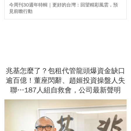
今周刊30週年特輯｜更好的台灣：回望精彩風雲，預
見前瞻行動
兆基怎麼了？包租代管龍頭爆資金缺口
逾百億！董座閃辭、趙姬投資操盤人失
聯…187人組自救會，公司最新聲明