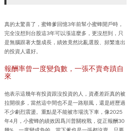
真的太驚喜了，蜜蜂爹回憶3年前幫小蜜蜂開戶時，
完全沒想到台股這3年可以漲這麼多，更沒想到，只
是無腦跟著大盤成長，績效竟然比亂選股、頻繁進出
的投資人還好。
報酬率曾一度變負數，一張不賣奇蹟自
來
他表示這幾年有投資跟沒投資的人，資產差距真的被
拉開很多，當然這中間也不是一路順風，還是經歷過
不少劇烈震盪。重點是不能被市場洗下車，像2025
年4月，小蜜蜂的績效因爲川普關稅戰，從正報酬30
幾%，一度變成負的，當下爹也是一張都沒賣，只要