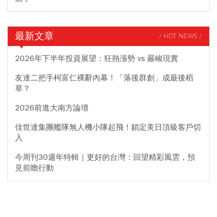
最新文章
/ HOT NEWS /
2026年下半年投資展望：狂熱漲勢 vs 嚴峻現實
友達二把手柯富仁裸辭內幕！「落後群創」成最後稻
草？
2026前進大南方論壇
佳世達集團艦隊無人機小隊起飛！鎖定美日頂級客戶切
入
今周刊30週年特輯｜更好的台灣：回望精彩風雲，預
見前瞻行動