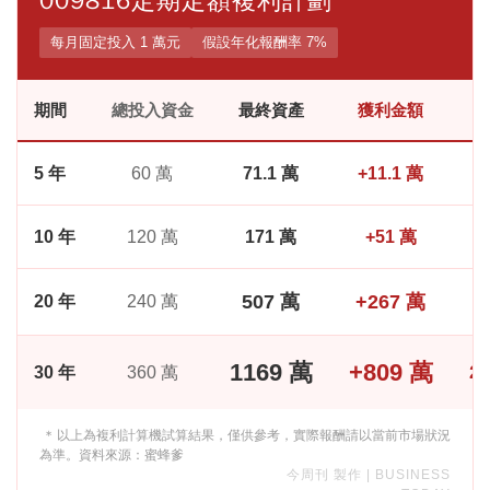
009816定期定額複利計劃
每月固定投入 1 萬元
假設年化報酬率 7%
期間
總投入資金
最終資產
獲利金額
5 年
60 萬
71.1 萬
+11.1 萬
10 年
120 萬
171 萬
+51 萬
507 萬
+267 萬
20 年
240 萬
1
1169 萬
+809 萬
2
30 年
360 萬
* 以上為複利計算機試算結果，僅供參考，實際報酬請以當前市場狀況
為準。資料來源：蜜蜂爹
今周刊 製作 | BUSINESS