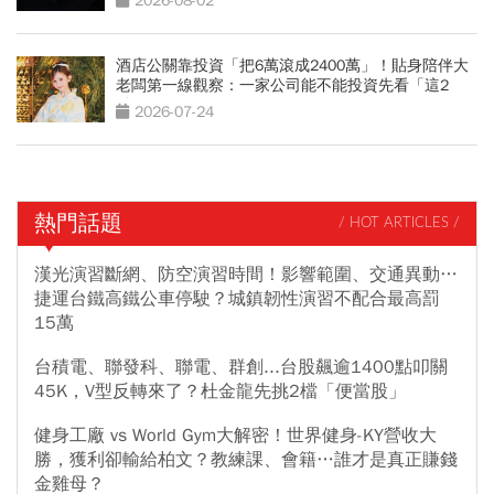
2026-08-02
酒店公關靠投資「把6萬滾成2400萬」！貼身陪伴大
老闆第一線觀察：一家公司能不能投資先看「這2
點」
2026-07-24
熱門話題
/ HOT ARTICLES /
漢光演習斷網、防空演習時間！影響範圍、交通異動…
捷運台鐵高鐵公車停駛？城鎮韌性演習不配合最高罰
15萬
台積電、聯發科、聯電、群創...台股飆逾1400點叩關
45K，V型反轉來了？杜金龍先挑2檔「便當股」
健身工廠 vs World Gym大解密！世界健身-KY營收大
勝，獲利卻輸給柏文？教練課、會籍…誰才是真正賺錢
金雞母？