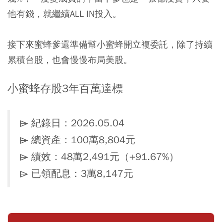
他有錢，就繼續ALL IN投入。
接下來蜜蜂爹還準備幫小蜜蜂開立複委託，除了持續
累積台股，也會慢慢布局美股。
小蜜蜂存股3年百萬達標
⌲ 紀錄日：2026.05.04
⌲ 總資產：100萬8,804元
⌲ 績效：48萬2,491元（+91.67%）
⌲ 已領配息：3萬8,147元