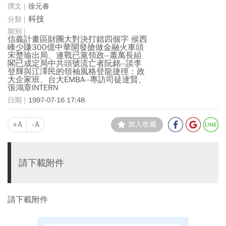
徐元春
科技
信義計畫區財團大對決打錯四個字 侯西
峰少賺300億中華開發搶做金融火車頭
宋楚瑜出局、連戰已黨領政--蕭萬長組
閣已成定局中共頭號流亡者阮銘--談李
登輝與江澤民的領袖風格登龍捷徑：政
大企家班、台大EMBA--專訪司徒達賢、
張鴻章INTERN
1997-07-16 17:48
+A
-A
加入收藏
請下載附件
請下載附件