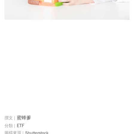
蜜蜂爹
ETF
Shutterstock