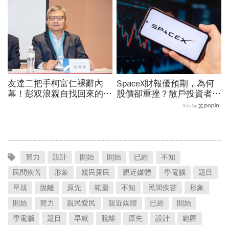
兵：鎖定美日頂級客戶切入
工程師如何孵出「萬金股」
友達二把手柯富仁裸辭內
SpaceX財報優預期，為何
幕！彭双浪親自找回來的接
股價卻重挫？散戶投資者
班人，為何最後撕破臉？
「越跌越買」大舉抄底…限
Ads by
「落後群創」成最後稻草？
售股將解禁，賣壓將湧現？
努力
設計
開始
開始
已經
不知
民間疾苦
形象
親民愛民
親近媒體
學電腦
題目
早就
脫離
原先
範圍
不知
民間疾苦
形象
開始
努力
親民愛民
親近媒體
已經
開始
學電腦
題目
早就
脫離
原先
設計
範圍