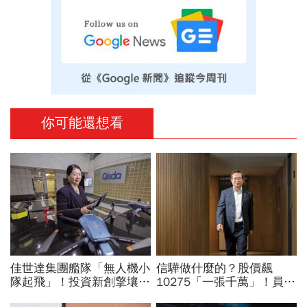
你可能還想看
佳世達集團艦隊「無人機小
信驊做什麼的？股價飆
隊起飛」！投資新創擎壤、
10275「一張千萬」！員工
翔隆，總座親督軍養大精
年薪平均540萬…中年失業