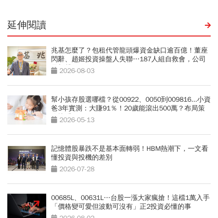
延伸閱讀
兆基怎麼了？包租代管龍頭爆資金缺口逾百億！董座
閃辭、趙姬投資操盤人失聯…187人組自救會，公司
最新聲明
2026-08-03
幫小孩存股選哪檔？從00922、0050到009816...小資
爸3年實測：大賺91％！20歲能滾出500萬？布局策
略快看
2026-05-13
記憶體股暴跌不是基本面轉弱！HBM熱潮下，一文看
懂投資與投機的差別
2026-07-28
00685L、00631L…台股一漲大家瘋搶！這檔1萬入手
「價格變可愛但波動可沒有」正2投資必懂的事