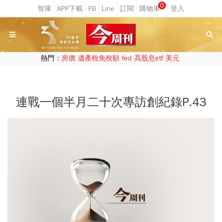
0
熱門：
房價
遺產稅免稅額
fed
高股息etf
美元
連戰一個半月二十次專訪創紀錄P.43