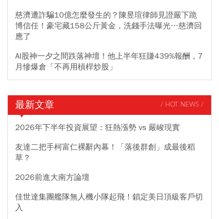
慈濟遭詐騙10億怎麼發生的？陳昱瑄律師見證嚴下跪
博信任！豪宅藏158公斤黃金，洗錢手法曝光…慈濟回
應了
AI股神一夕之間跌落神壇！他上半年狂賺439%報酬，7
月慘爆倉「不再用槓桿炒股」
最新文章
/ HOT NEWS /
2026年下半年投資展望：狂熱漲勢 vs 嚴峻現實
友達二把手柯富仁裸辭內幕！「落後群創」成最後稻
草？
2026前進大南方論壇
佳世達集團艦隊無人機小隊起飛！鎖定美日頂級客戶切
入