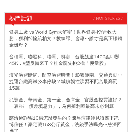
熱門話題
/ HOT STORIES /
健身工廠 vs World Gym大解密！世界健身-KY營收大
勝，獲利卻輸給柏文？教練課、會籍…誰才是真正賺錢
金雞母？
台積電、聯發科、聯電、群創...台股飆逾1400點叩關
45K，V型反轉來了？杜金龍先挑2檔「便當股」
漢光演習斷網、防空演習時間！影響範圍、交通異動…
捷運台鐵高鐵公車停駛？城鎮韌性演習不配合最高罰
15萬
兆豐金、華南金、第一金、合庫金...官股金控買誰好？
一表PK「價差填息力」，為何殖利率最高未必划算
慈濟遭詐騙10億怎麼發生的？陳昱瑄律師見證嚴下跪
博信任！豪宅藏158公斤黃金，洗錢手法曝光…慈濟回
應了