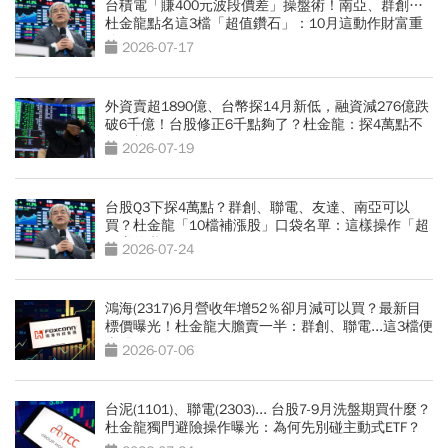
台積電「賺400元波段價差」操盤術！南亞、群創…
杜金龍點名這3檔「超值鑽石」：10月這動作財富重
分配
2026-07-17
外資賣超1890億、台幣探14月新低，融資減276億跌
破6千億！台股修正6千點夠了？杜金龍：探4萬點不
無可能
2026-07-19
台股Q3下探4萬點？群創、聯電、友達、南亞可以
買？杜金龍「10檔補漲股」口袋名單：這樣操作「超
好賺的啦」
2026-07-24
鴻海(2317)6月營收年增52％卻月減可以買？最新目
標價曝光！杜金龍大膽賣一半：群創、聯電...這3檔便
當股更有肉
2026-07-06
台泥(1101)、聯電(2303)... 台股7-9月洗盤期買什麼？
杜金龍獨門避險操作曝光：為何先別碰主動式ETF？