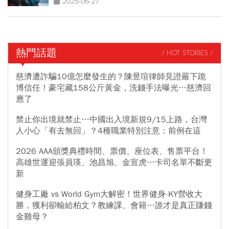
2025-06-27
熱門話題
/ HOT STORIES /
慈濟遭詐騙10億怎麼發生的？陳昱瑄律師見證嚴下跪
博信任！豪宅藏158公斤黃金，洗錢手法曝光…慈濟回
應了
禁止你出境就禁止…中國出入境新規9/15上路，台灣
人小心「有去無回」？4種職業特別注意：前例在這
2026 AAA頒獎典禮時間、票價、座位表、售票平台！
高雄世運迎張員瑛、池昌旭、金宣虎…卡司名單不斷更
新
健身工廠 vs World Gym大解密！世界健身-KY營收大
勝，獲利卻輸給柏文？教練課、會籍…誰才是真正賺錢
金雞母？