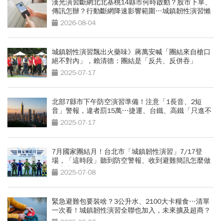
漢光演習斷網北北基桃14縣市何時啟動？股市下單、
傳訊怎辦？行動斷網降速影響範圍…城鎮韌性演習懶
人包
2026-08-04
城鎮韌性演習飄出火藥味》蔣萬安喊「團結來自槍口
絕不對內」，賴清德：團結是「反共、反併吞」
2025-07-17
北部7縣市下午防空演習準備！注意「1長音、2短
音」警報，違者罰15萬…捷運、台鐵、高鐵「只進不
出」
2025-07-17
7月國家團結月！台北市「城鎮韌性演習」7/17登
場，「這時段」聽到防空警報、收到避難簡訊怎麼做
一文掌握
2025-07-08
緊急避難包要裝啥？3公升水、2100大卡糧食…清單
一次看！城鎮韌性演習全聯也加入，未來擴及超商？