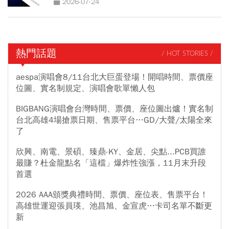
2026-07-24
熱門話題
/ HOT STORIES /
aespa演唱會8/11台北大巨蛋登場！開唱時間、票價座
位圖、實名制規定、演唱會歌單懶人包
BIGBANG演唱會台灣時間、票價、座位圖出爐！實名制
台北高雄4場搶票日期、售票平台…GD/大聲/太陽全來
了
欣興、南電、景碩、臻鼎-KY、金居、尖點...PCB買誰
最賺？杜金龍點名「這檔」爆炸性強漲，11月末升段
首選
2026 AAA頒獎典禮時間、票價、座位表、售票平台！
高雄世運迎張員瑛、池昌旭、金宣虎…卡司名單不斷更
新