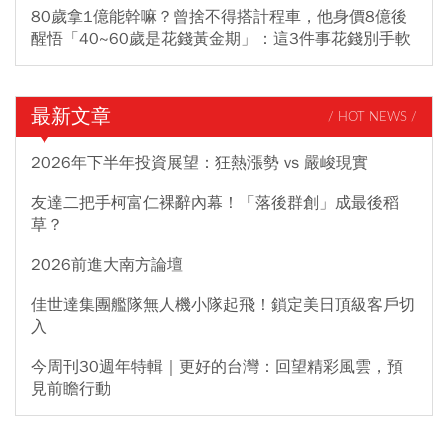
80歲拿1億能幹嘛？曾捨不得搭計程車，他身價8億後
醒悟「40~60歲是花錢黃金期」：這3件事花錢別手軟
最新文章
/ HOT NEWS /
2026年下半年投資展望：狂熱漲勢 vs 嚴峻現實
友達二把手柯富仁裸辭內幕！「落後群創」成最後稻
草？
2026前進大南方論壇
佳世達集團艦隊無人機小隊起飛！鎖定美日頂級客戶切
入
今周刊30週年特輯｜更好的台灣：回望精彩風雲，預
見前瞻行動