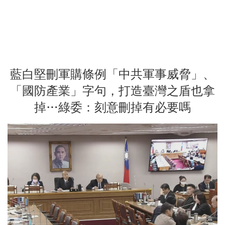
藍白堅刪軍購條例「中共軍事威脅」、
「國防產業」字句，打造臺灣之盾也拿
掉…綠委：刻意刪掉有必要嗎