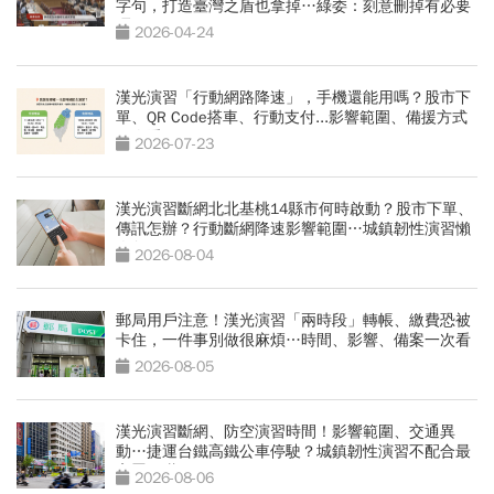
字句，打造臺灣之盾也拿掉…綠委：刻意刪掉有必要
嗎
2026-04-24
漢光演習「行動網路降速」，手機還能用嗎？股市下
單、QR Code搭車、行動支付...影響範圍、備援方式
一次看
2026-07-23
漢光演習斷網北北基桃14縣市何時啟動？股市下單、
傳訊怎辦？行動斷網降速影響範圍…城鎮韌性演習懶
人包
2026-08-04
郵局用戶注意！漢光演習「兩時段」轉帳、繳費恐被
卡住，一件事別做很麻煩…時間、影響、備案一次看
2026-08-05
漢光演習斷網、防空演習時間！影響範圍、交通異
動…捷運台鐵高鐵公車停駛？城鎮韌性演習不配合最
高罰15萬
2026-08-06