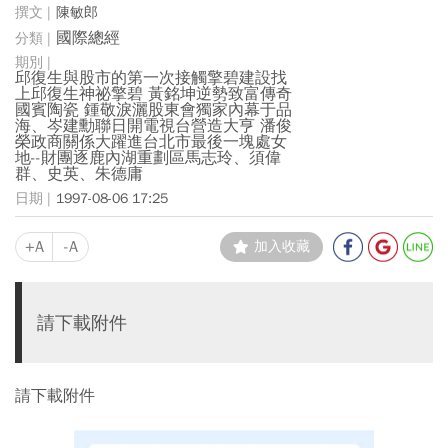
陳敏郎
國際總經
邱復生與股市的第一次接觸擎碧建設找
上邱復生神祕擎碧 黃銘坤逆勢致富傳奇
國賓陶瓷 鍾敬淚灑股東會獨家內幕于品
海、岑建勳聯日開電視台營造大亨 潘俊
榮政商關係大躍進台北市最後一塊處女
地--財團逐鹿內湖重劃區馬志玲、須偉
群、史英、朱德庸
1997-08-06 17:25
+A
-A
加入收藏
請下載附件
請下載附件