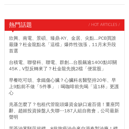
熱門話題
/ HOT ARTICLES /
欣興、南電、景碩、臻鼎-KY、金居、尖點...PCB買誰
最賺？杜金龍點名「這檔」爆炸性強漲，11月末升段
首選
台積電、聯發科、聯電、群創...台股飆逾1400點叩關
45K，V型反轉來了？杜金龍先挑2檔「便當股」
早餐吃可頌、拿鐵傷心臟？心臟科名醫堅持20年、早
上9點前不做「5件事」：喝咖啡前先喝「這1杯」更護
心
兆基怎麼了？包租代管龍頭爆資金缺口逾百億！董座閃
辭、趙姬投資操盤人失聯…187人組自救會，公司最新
聲明
苦茶油苯駢芘超標，8批致癌油全來自源春製油廠！標