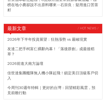
榜在地小農卻說不出原料哪來⋯石崇良：疑用進口苦茶
籽
最新文章
/ HOT NEWS /
2026年下半年投資展望：狂熱漲勢 vs 嚴峻現實
友達二把手柯富仁裸辭內幕！「落後群創」成最後稻
草？
2026前進大南方論壇
佳世達集團艦隊無人機小隊起飛！鎖定美日頂級客戶切
入
今周刊30週年特輯｜更好的台灣：回望精彩風雲，預
見前瞻行動