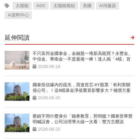
太陽能
AIDC
太陽能模組
美國
AI伺服器
AI資料中心
延伸閱讀
不只富邦金國泰金，金融股一堆新高能買？永豐金、
中信金、華南金…不是最後一棒！達人揭「4檔」首
選
2026-06-18
國泰投信爆內控疏失，買進世芯-KY股票「有利害關
係公司」！這8檔基金淨值重算影響多大？補償方案
曝光
2026-06-25
蔡鎮宇用什麼身分「鐵拳教育」郭明鑑？國泰世華聲
明喊誤會，公司治理導火線一次看：雙方怎麼說
2026-06-25