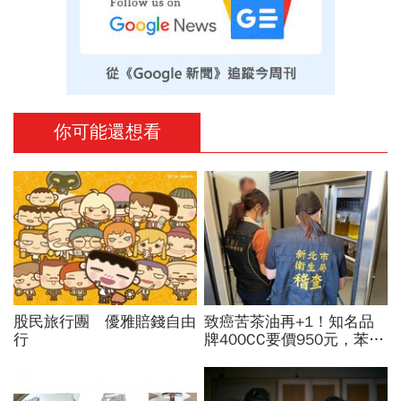
你可能還想看
股民旅行團 優雅賠錢自由
致癌苦茶油再+1！知名品
行
牌400CC要價950元，苯駢
芘卻超標3倍…賣出131瓶
怎麼退貨？5家問題油廠最
新進度