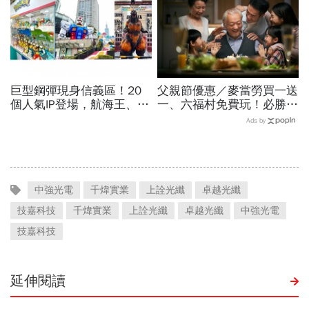
巨型鋼彈現身信義區！20
父親節優惠／麥當勞買一送
個人氣IP登場，航海王、哥
一、六福村免費玩！必勝
吉拉、七龍珠、寶可夢…盤
客、肯德基、遊樂園…29
Ads by
點打卡熱點，活動只到這天
家速食餐飲飯店好康必收
中強光電
千煒實業
上詮光纖
卓越光纖
技嘉科技
千煒實業
上詮光纖
卓越光纖
中強光電
技嘉科技
延伸閱讀