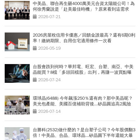
中美晶、聯合再生砸4000萬美元合資太陽能公司！為
何徐秀蘭說是「赴美最佳時機」？原來看到這需求
2026-07-21
2026房屋稅信用卡優惠／回饋金誰最高？還有6期0利
率！繳納期限、自用住宅適用條件一次看
2026-05-19
台股會跌到何時？華邦電、旺宏、台塑、南亞、中美
晶能買？8檔「多頭回檔股」出列，再賺一波買點曝
光
2026-07-24
環球晶(6488) 今年飆漲250％還有肉？那中美晶呢？
美光包產能、美國百億補助背後...矽晶圓追高2風險
2026-07-14
台勝科(2532)做什麼的？是台塑子公司？今年股價翻3
倍！中美晶、合晶、環球晶...矽晶圓下半年還能大暴