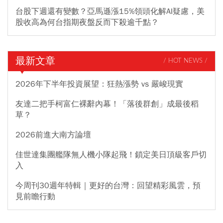
台股下週還有變數？亞馬遜漲15%領頭化解AI疑慮，美
股收高為何台指期夜盤反而下殺逾千點？
最新文章
/ HOT NEWS /
2026年下半年投資展望：狂熱漲勢 vs 嚴峻現實
友達二把手柯富仁裸辭內幕！「落後群創」成最後稻
草？
2026前進大南方論壇
佳世達集團艦隊無人機小隊起飛！鎖定美日頂級客戶切
入
今周刊30週年特輯｜更好的台灣：回望精彩風雲，預
見前瞻行動