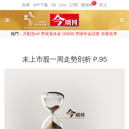
0
熱門：
月配息etf
勞保退休金
00939
勞保年金試算
存股名單
未上市股一周走勢剖析 P.95