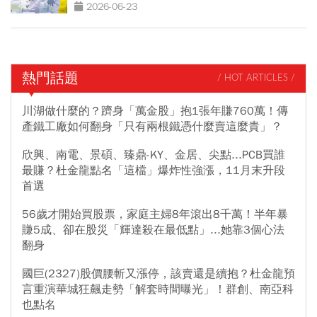
漲？
2026-06-23
熱門話題
/ HOT ARTICLES /
川湖做什麼的？躋身「萬金股」抱1張年賺760萬！傳
產鐵工廠如何翻身「只有兩根鐵憑什麼賣這麼貴」？
欣興、南電、景碩、臻鼎-KY、金居、尖點...PCB買誰
最賺？杜金龍點名「這檔」爆炸性強漲，11月末升段
首選
56歲才開始買股票，家庭主婦8年滾出8千萬！半年暴
賺5成、卻在股災「輝達殺在最低點」...她靠3個心法
翻身
國巨(2327)股價腰斬又漲停，該賣還是續抱？杜金龍預
言重演華城狂飆走勢「解套時間曝光」！群創、南亞科
也點名