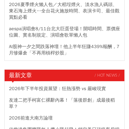
2026夏季煙火懶人包／大稻埕煙火、淡水漁人碼頭、
東石海上煙火…全台花火施放時間、表演卡司、最佳觀
賞點必看
aespa演唱會8/11台北大巨蛋登場！開唱時間、票價座
位圖、實名制規定、演唱會歌單懶人包
AI股神一夕之間跌落神壇！他上半年狂賺439%報酬，7
月慘爆倉「不再用槓桿炒股」
最新文章
/ HOT NEWS /
2026年下半年投資展望：狂熱漲勢 vs 嚴峻現實
友達二把手柯富仁裸辭內幕！「落後群創」成最後稻
草？
2026前進大南方論壇