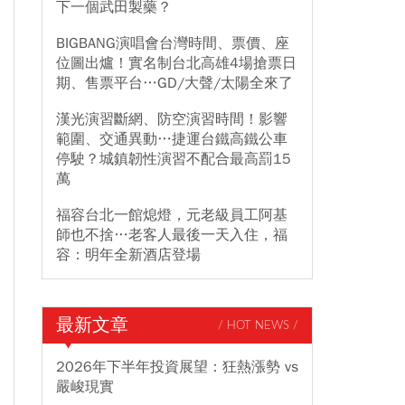
下一個武田製藥？
BIGBANG演唱會台灣時間、票價、座
位圖出爐！實名制台北高雄4場搶票日
期、售票平台…GD/大聲/太陽全來了
漢光演習斷網、防空演習時間！影響
範圍、交通異動…捷運台鐵高鐵公車
停駛？城鎮韌性演習不配合最高罰15
萬
福容台北一館熄燈，元老級員工阿基
師也不捨…老客人最後一天入住，福
容：明年全新酒店登場
最新文章
/ HOT NEWS /
2026年下半年投資展望：狂熱漲勢 vs
嚴峻現實