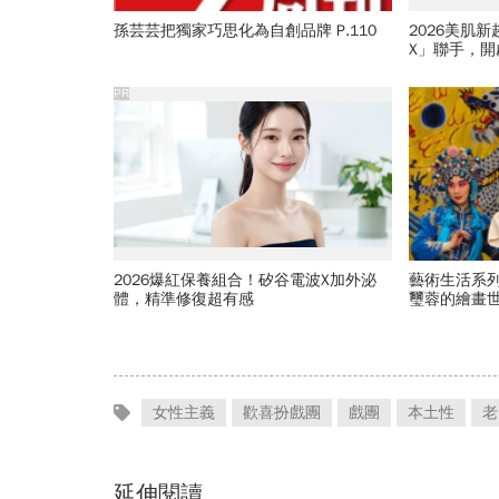
孫芸芸把獨家巧思化為自創品牌 P.110
2026美肌
X」聯手，
PR
2026爆紅保養組合！矽谷電波X加外泌
藝術生活系
體，精準修復超有感
璽蓉的繪畫
女性主義
歡喜扮戲團
戲團
本土性
老
延伸閱讀