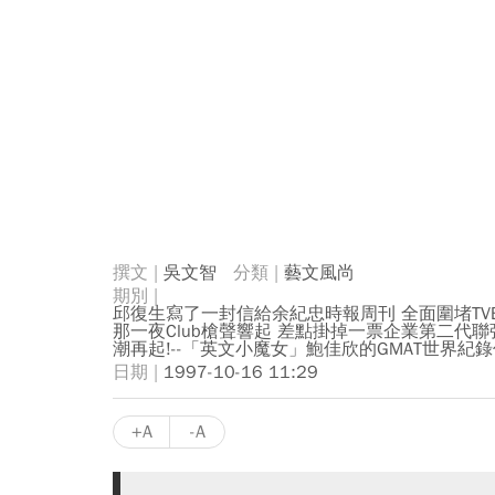
吳文智
藝文風尚
邱復生寫了一封信給余紀忠時報周刊 全面圍堵TV
那一夜Club槍聲響起 差點掛掉一票企業第二代
潮再起!--「英文小魔女」鮑佳欣的GMAT世界紀
1997-10-16 11:29
+A
-A