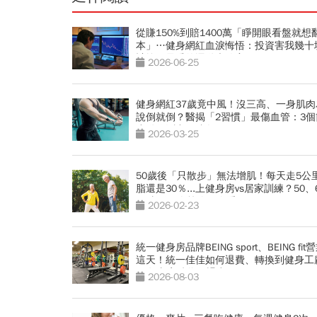
從賺150%到賠1400萬「睜開眼看盤就想
本」…健身網紅血淚悔悟：投資害我幾十
計較，最愛的運動也放棄
2026-06-25
健身網紅37歲竟中風！沒三高、一身肌肉
說倒就倒？醫揭「2習慣」最傷血管：3個
小動作測中風跡象
2026-03-25
50歲後「只散步」無法增肌！每天走5公
脂還是30％...上健身房vs居家訓練？50、
70歲長肌肉策略一次看
2026-02-23
統一健身房品牌BEING sport、BEING fit
這天！統一佳佳如何退費、轉換到健身工
20年老字號為何退出
2026-08-03