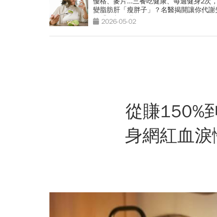
優格、麥片...三餐吃健康、每週健身2次
變脂肪肝「瘦胖子」？名醫揭開讓你代謝
的「早餐陷阱」
2026-05-02
從賺150
身網紅血淚