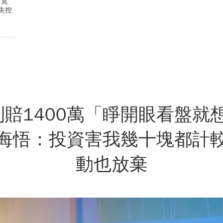
，竟
失控
%到賠1400萬「睜開眼看盤就
悔悟：投資害我幾十塊都計
動也放棄