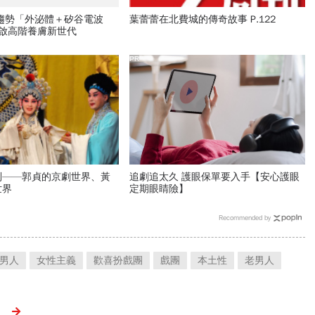
新趨勢「外泌體＋矽谷電波
葉蕾蕾在北費城的傳奇故事 P.122
開啟高階養膚新世代
PR
列——郭貞的京劇世界、黃
追劇追太久 護眼保單要入手【安心護眼
世界
定期眼睛險】
Recommended by
男人
女性主義
歡喜扮戲團
戲團
本土性
老男人