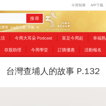
搜尋
怎麼算
esg是什麼
天氣
AI
生活
今周大耳朵 Podcast
富足今周起
幸福熟
存股助理
今周學堂
訂購優惠
活動報名
台灣查埔人的故事 P.132