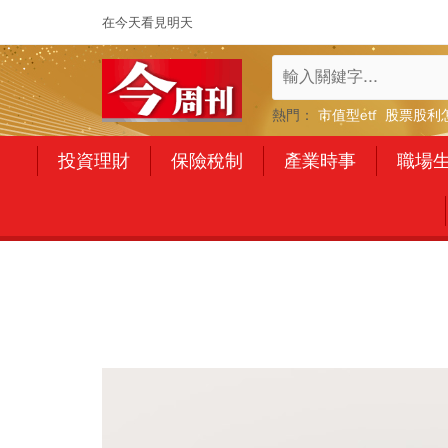
在今天看見明天
熱門：
市值型etf
股票股利
投資理財
保險稅制
產業時事
職場