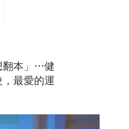
想翻本」…健
較，最愛的運