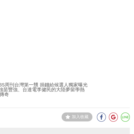
BS周刊台灣第一戇 捐錢給候選人獨家曝光
聯強苗豐強、台達電李健民的大陸夢留學熱
錄傳奇
加入收藏