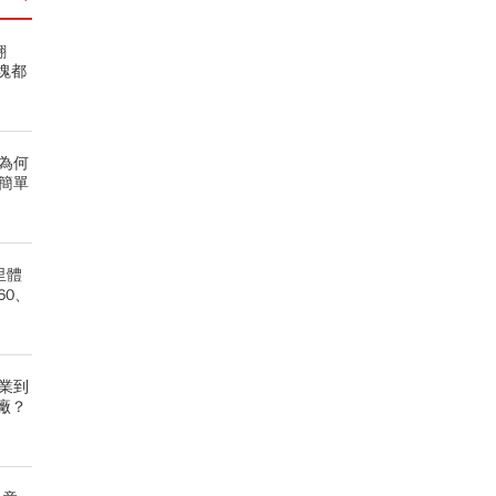
翻
塊都
為何
簡單
里體
60、
營業到
廠？