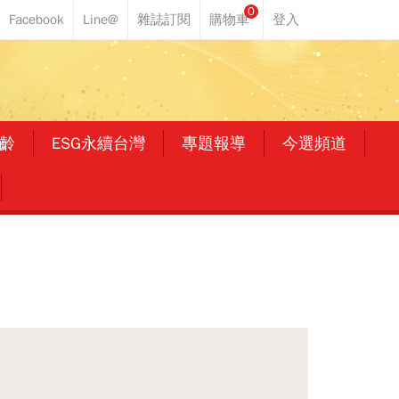
0
齡
ESG永續台灣
專題報導
今選頻道