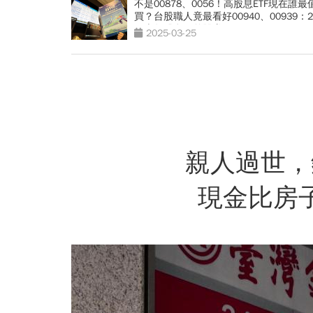
不是00878、0056！高股息ETF現在誰最
買？台股職人竟最看好00940、00939：
下半年股息價差雙賺
2025-03-25
親人過世，
現金比房