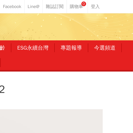
0
齡
ESG永續台灣
專題報導
今選頻道
2