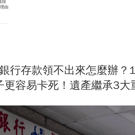
值得
2理由
銀行存款領不出來怎麼辦？
子更容易卡死！遺產繼承3大