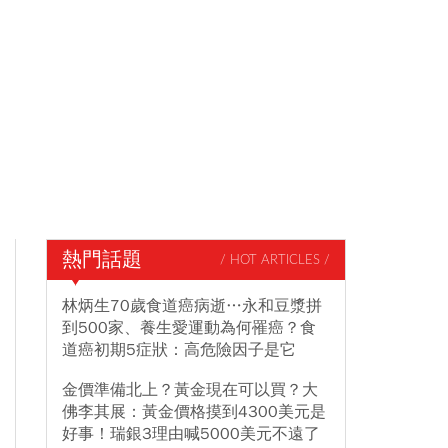
熱門話題
/ HOT ARTICLES /
林炳生70歲食道癌病逝…永和豆漿拼
到500家、養生愛運動為何罹癌？食
道癌初期5症狀：高危險因子是它
金價準備北上？黃金現在可以買？大
佛李其展：黃金價格摸到4300美元是
好事！瑞銀3理由喊5000美元不遠了