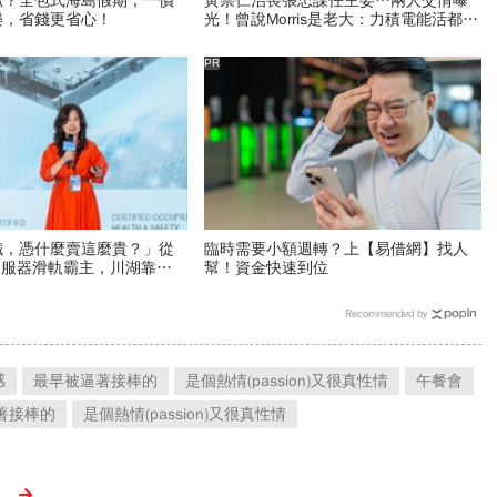
抓？全包式海島假期，一價
黃崇仁治喪張忠謀任主委…兩人交情曝
樂，省錢更省心！
光！曾說Morris是老大：力積電能活都他
幫我！遺屬發聲「明年定要配股」
PR
鐵，憑什麼賣這麼貴？」從
臨時需要小額週轉？上【易借網】找人
伺服器滑軌霸主，川湖靠四
幫！資金快速到位
造超高毛利率
Recommended by
感
最早被逼著接棒的
是個熱情(passion)又很真性情
午餐會
著接棒的
是個熱情(passion)又很真性情