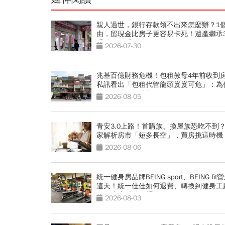
親人過世，銀行存款領不出來怎麼辦？1
由，留現金比房子更容易卡死！遺產繼承
重點一次看
2026-07-30
兆基百億財務危機！包租教母4年前收到
私訊看出「包租代管龍頭岌岌可危」：為
約越多，風險越高？
2026-08-05
青安3.0上路！首購族、換屋族恐吃不到？
家解析房市「短多長空」，買房挑這時機
2026-08-06
統一健身房品牌BEING sport、BEING fit
這天！統一佳佳如何退費、轉換到健身工
20年老字號為何退出
2026-08-03