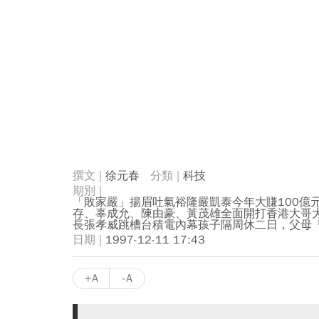
徐元春
科技
「敗家嚴」揚眉吐氣裕隆嚴凱泰今年大賺100億
存、辜成允、陳由豪、黃茂雄全面開打香港大哥大
長張孝威跳槽台積電內幕孩子隔周休二日，父母
1997-12-11 17:43
+A
-A