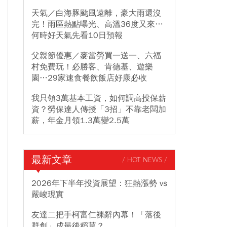
天氣／白海豚颱風遠離，豪大雨還沒
完！雨區熱點曝光、高溫36度又來…
何時好天氣先看10日預報
父親節優惠／麥當勞買一送一、六福
村免費玩！必勝客、肯德基、遊樂
園…29家速食餐飲飯店好康必收
我只領3萬基本工資，如何調高投保薪
資？勞保達人傳授「3招」不靠老闆加
薪，年金月領1.3萬變2.5萬
最新文章
/ HOT NEWS /
2026年下半年投資展望：狂熱漲勢 vs
嚴峻現實
友達二把手柯富仁裸辭內幕！「落後
群創」成最後稻草？