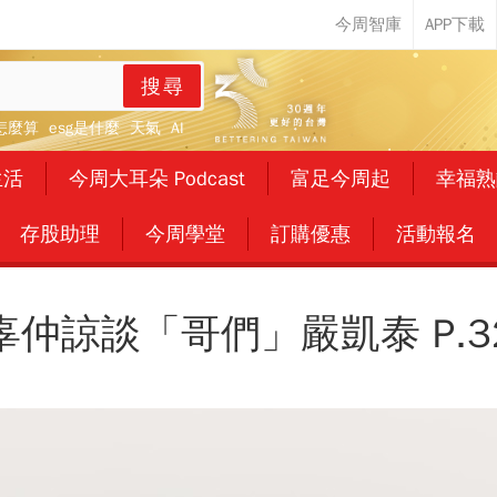
搜尋
怎麼算
esg是什麼
天氣
AI
生活
今周大耳朵 Podcast
富足今周起
幸福熟
存股助理
今周學堂
訂購優惠
活動報名
辜仲諒談「哥們」嚴凱泰 P.3