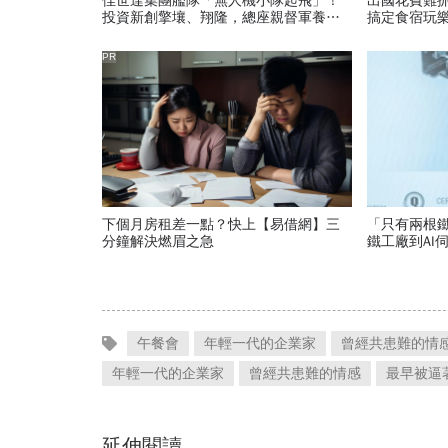
佳世達集團艦隊「無人機小隊起飛」！
出國花費難
投資新創擎壤、翔隆，總座親督軍養大
搞定食宿玩
精兵：鎖定美日頂級客戶切入
PR
下個月房租差一點？快上【易借網】三
「只有兩根
分鐘解決燃眉之急
鐵工廠到AI
大護城河創
午餐會
年輕一代的企業家
曾經共患難的情
年輕一代的企業家
曾經共患難的情感
最早被逼
延伸閱讀