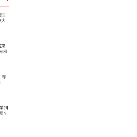
個理
3大
房東
何租
 專
！
營業到
廠？