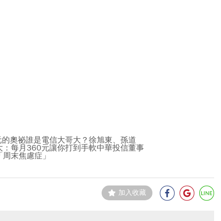
元的奧祕誰是電信大哥大？徐旭東、孫道
：每月360元讓你打到手軟中華投信董事
「周末焦慮症」
加入收藏