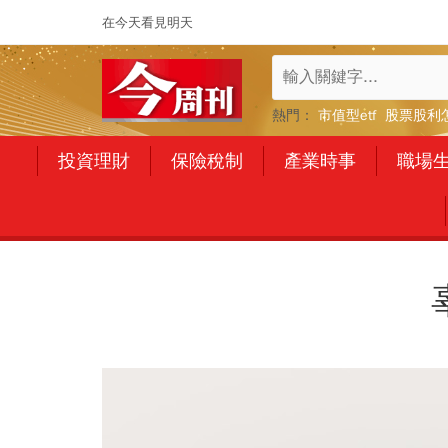
在今天看見明天
熱門：
市值型etf
股票股利
投資理財
保險稅制
產業時事
職場