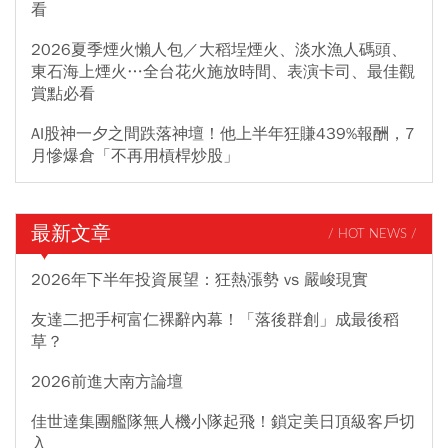
看
2026夏季煙火懶人包／大稻埕煙火、淡水漁人碼頭、
東石海上煙火…全台花火施放時間、表演卡司、最佳觀
賞點必看
AI股神一夕之間跌落神壇！他上半年狂賺439%報酬，7
月慘爆倉「不再用槓桿炒股」
最新文章
/ HOT NEWS /
2026年下半年投資展望：狂熱漲勢 vs 嚴峻現實
友達二把手柯富仁裸辭內幕！「落後群創」成最後稻
草？
2026前進大南方論壇
佳世達集團艦隊無人機小隊起飛！鎖定美日頂級客戶切
入