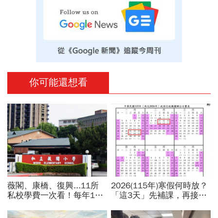
你可能還想看
薇閣、康橋、復興...11所
2026(115年)寒假何時放？
私校學費一次看！每年100
「這3天」先補課，再接過
萬值得嗎？專家教你如何籌
年春節連放！寒假行事曆、
出孩子教育費、還能兼存退
寒假開學日一次看