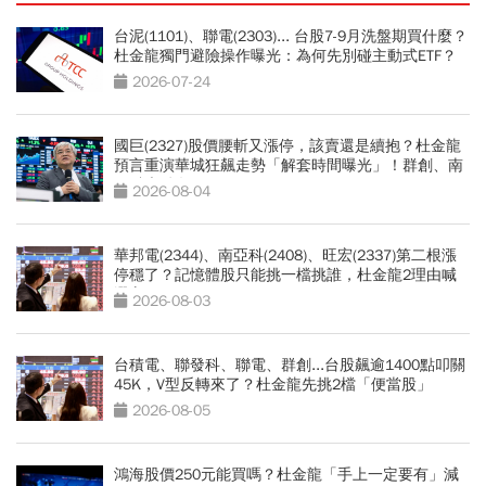
台泥(1101)、聯電(2303)... 台股7-9月洗盤期買什麼？
杜金龍獨門避險操作曝光：為何先別碰主動式ETF？
2026-07-24
國巨(2327)股價腰斬又漲停，該賣還是續抱？杜金龍
預言重演華城狂飆走勢「解套時間曝光」！群創、南
亞科也點名
2026-08-04
華邦電(2344)、南亞科(2408)、旺宏(2337)第二根漲
停穩了？記憶體股只能挑一檔挑誰，杜金龍2理由喊
選它
2026-08-03
台積電、聯發科、聯電、群創...台股飆逾1400點叩關
45K，V型反轉來了？杜金龍先挑2檔「便當股」
2026-08-05
鴻海股價250元能買嗎？杜金龍「手上一定要有」減