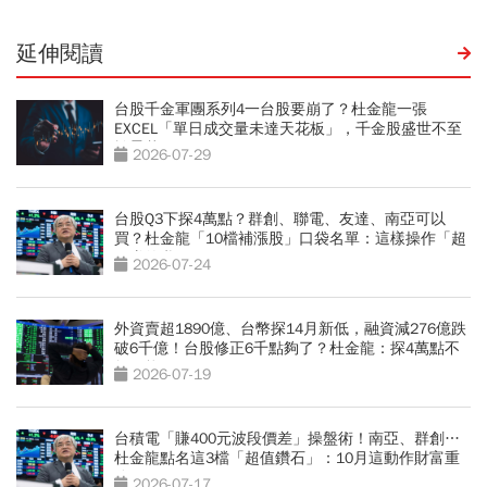
延伸閱讀
台股千金軍團系列4一台股要崩了？杜金龍一張
EXCEL「單日成交量未達天花板」，千金股盛世不至
於曇花一現
2026-07-29
台股Q3下探4萬點？群創、聯電、友達、南亞可以
買？杜金龍「10檔補漲股」口袋名單：這樣操作「超
好賺的啦」
2026-07-24
外資賣超1890億、台幣探14月新低，融資減276億跌
破6千億！台股修正6千點夠了？杜金龍：探4萬點不
無可能
2026-07-19
台積電「賺400元波段價差」操盤術！南亞、群創…
杜金龍點名這3檔「超值鑽石」：10月這動作財富重
分配
2026-07-17