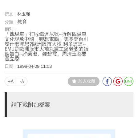
林玉珮
教育
「四驅車」打敗鐵達尼號--拆解四驅車
文化現象中國「聯想電腦」集團登台引
發什麼聯想?歐洲股市大漲 利多連連--
EMU是歐洲股市大補丸黨主席老婆的婚
姻告白--許榮淑、鍾碧霞、周清玉都要
選立委
1998-04-09 11:03
+A
-A
加入收藏
請下載附加檔案