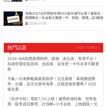
鴻海(2317)6月營收年增52％卻月減可以買？最新目
標價曝光！杜金龍大膽賣一半：群創、聯電...這3檔便
當股更有肉
2026-07-06
熱門話題
/ HOT STORIES /
2026 AAA頒獎典禮時間、票價、座位表、售票平台！
高雄世運迎張員瑛、池昌旭、金宣虎…卡司名單不斷更
新
天氣／白海豚颱風最新路徑！北北基桃「暴風圈侵襲
率」出爐，這天估發布海警，父親節會影響嗎？10日
報先看
《吉伊卡哇》電影7/31上映！威秀影城特典、預售套
票…販售資訊整理，討伐棒+小卡必收、上映戲院一文