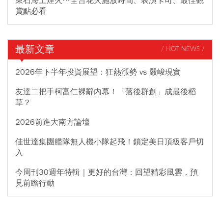
東石海上煙火…全台花火施放時間、表演卡司、最佳觀
賞點必看
最新文章
/ HOT NEWS /
2026年下半年投資展望：狂熱漲勢 vs 嚴峻現實
友達二把手柯富仁裸辭內幕！「落後群創」成最後稻
草？
2026前進大南方論壇
佳世達集團艦隊無人機小隊起飛！鎖定美日頂級客戶切
入
今周刊30週年特輯｜更好的台灣：回望精彩風雲，預
見前瞻行動