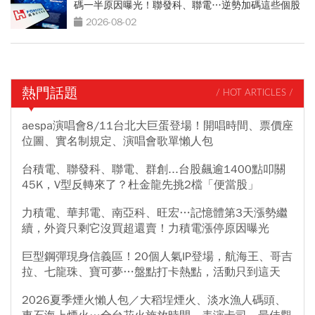
碼一半原因曝光！聯發科、聯電…逆勢加碼這些個股
2026-08-02
熱門話題
/ HOT ARTICLES /
aespa演唱會8/11台北大巨蛋登場！開唱時間、票價座
位圖、實名制規定、演唱會歌單懶人包
台積電、聯發科、聯電、群創...台股飆逾1400點叩關
45K，V型反轉來了？杜金龍先挑2檔「便當股」
力積電、華邦電、南亞科、旺宏…記憶體第3天漲勢繼
續，外資只剩它沒買超還賣！力積電漲停原因曝光
巨型鋼彈現身信義區！20個人氣IP登場，航海王、哥吉
拉、七龍珠、寶可夢…盤點打卡熱點，活動只到這天
2026夏季煙火懶人包／大稻埕煙火、淡水漁人碼頭、