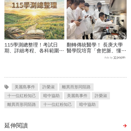
休金
115學測總整理！考試日
翻轉傳統醫學！ 長庚大學
期、詳細考程、各科範圍…
醫學院培育「會把脈、懂
成績查詢、學測五標、級分
AI」的中西醫雙修醫師
Ads by
換算，應試規定＋考古題必
看
美麗島事件
許榮淑
離異而形同陌路
十一位紅粉知己
暗中協助
美麗島事件
許榮淑
離異而形同陌路
十一位紅粉知己
暗中協助
延伸閱讀