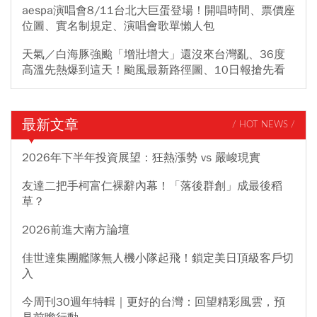
aespa演唱會8/11台北大巨蛋登場！開唱時間、票價座
位圖、實名制規定、演唱會歌單懶人包
天氣／白海豚強颱「增壯增大」還沒來台灣亂、36度
高溫先熱爆到這天！颱風最新路徑圖、10日報搶先看
最新文章
/ HOT NEWS /
2026年下半年投資展望：狂熱漲勢 vs 嚴峻現實
友達二把手柯富仁裸辭內幕！「落後群創」成最後稻
草？
2026前進大南方論壇
佳世達集團艦隊無人機小隊起飛！鎖定美日頂級客戶切
入
今周刊30週年特輯｜更好的台灣：回望精彩風雲，預