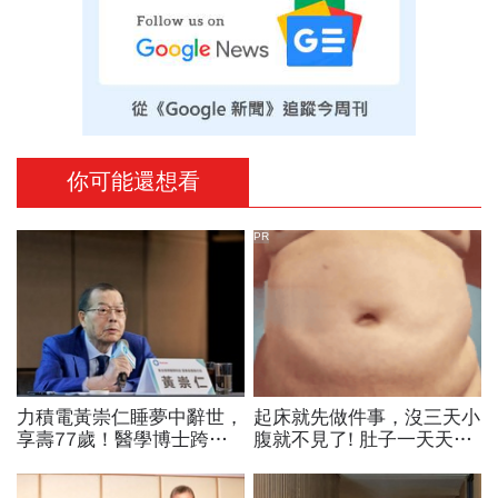
你可能還想看
PR
力積電黃崇仁睡夢中辭世，
起床就先做件事，沒三天小
享壽77歲！醫學博士跨足
腹就不見了! 肚子一天天變
科技業、曾花8年還清千萬
小！
債務、搏「九命怪貓」稱號