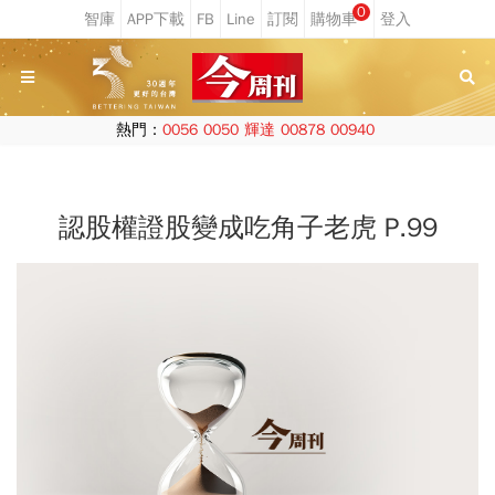
0
熱門：
0056
0050
輝達
00878
00940
認股權證股變成吃角子老虎 P.99