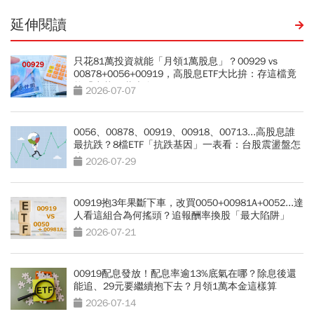
延伸閱讀
只花81萬投資就能「月領1萬股息」？00929 vs
00878+0056+00919，高股息ETF大比拚：存這檔竟
能「少花30萬本金」
2026-07-07
0056、00878、00919、00918、00713...高股息誰
最抗跌？8檔ETF「抗跌基因」一表看：台股震盪盤怎
麼買？
2026-07-29
00919抱3年果斷下車，改買0050+00981A+0052...達
人看這組合為何搖頭？追報酬率換股「最大陷阱」
2026-07-21
00919配息發放！配息率逾13%底氣在哪？除息後還
能追、29元要繼續抱下去？月領1萬本金這樣算
2026-07-14