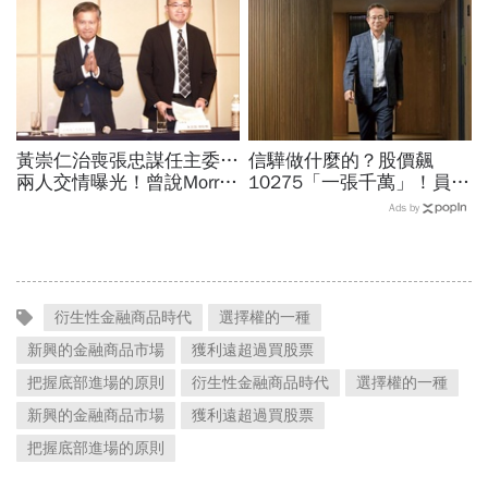
黃崇仁治喪張忠謀任主委…
信驊做什麼的？股價飆
兩人交情曝光！曾說Morris
10275「一張千萬」！員工
是老大：力積電能活都他幫
年薪平均540萬…中年失業
Ads by
我！遺屬發聲「明年定要配
工程師如何孵出「萬金股」
股」
衍生性金融商品時代
選擇權的一種
新興的金融商品市場
獲利遠超過買股票
把握底部進場的原則
衍生性金融商品時代
選擇權的一種
新興的金融商品市場
獲利遠超過買股票
把握底部進場的原則