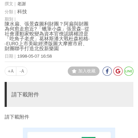
老謝
科技
陳水扁、張景森圖利財團？阿扁與財團
為何愈走愈近?「蠟筆小森」張景森--從
社會運動家蛻變為資本官僚認購權證是
「吃角子老虎」葛林斯潘大戰杜森柏格-
-EURO上市美歐經濟版圖大摩擦市府、
財團聯手打造北投新樂園
1998-05-07 16:58
+A
-A
加入收藏
請下載附件
請下載附件