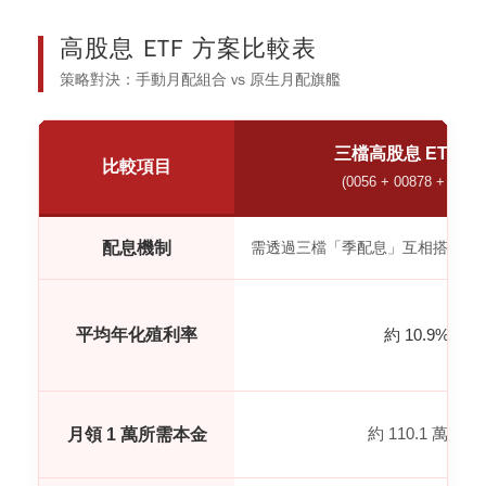
高股息 ETF 方案比較表
策略對決：手動月配組合 vs 原生月配旗艦
三檔高股息 ETF 組
比較項目
(0056 + 00878 + 00919
配息機制
需透過三檔「季配息」互相搭配成
平均年化殖利率
約 10.9%
約 110.1 萬元
月領 1 萬所需本金