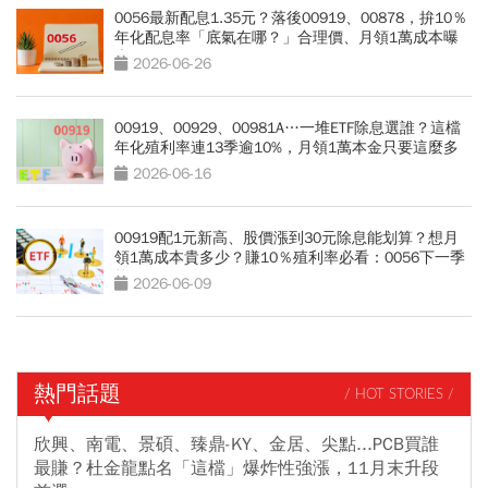
0056最新配息1.35元？落後00919、00878，拚10％
年化配息率「底氣在哪？」合理價、月領1萬成本曝
光
2026-06-26
00919、00929、00981A…一堆ETF除息選誰？這檔
年化殖利率連13季逾10%，月領1萬本金只要這麼多
2026-06-16
00919配1元新高、股價漲到30元除息能划算？想月
領1萬成本貴多少？賺10％殖利率必看：0056下一季
能配1.3元？
2026-06-09
熱門話題
/ HOT STORIES /
欣興、南電、景碩、臻鼎-KY、金居、尖點...PCB買誰
最賺？杜金龍點名「這檔」爆炸性強漲，11月末升段