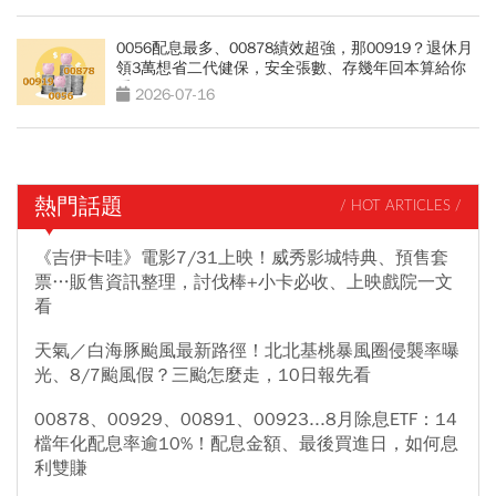
0056配息最多、00878績效超強，那00919？退休月
領3萬想省二代健保，安全張數、存幾年回本算給你
看
2026-07-16
熱門話題
/ HOT ARTICLES /
《吉伊卡哇》電影7/31上映！威秀影城特典、預售套
票…販售資訊整理，討伐棒+小卡必收、上映戲院一文
看
天氣／白海豚颱風最新路徑！北北基桃暴風圈侵襲率曝
光、8/7颱風假？三颱怎麼走，10日報先看
00878、00929、00891、00923...8月除息ETF：14
檔年化配息率逾10%！配息金額、最後買進日，如何息
利雙賺