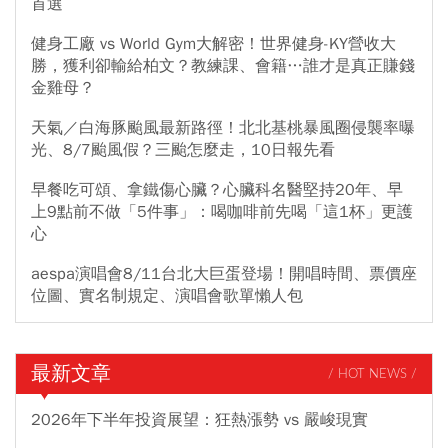
首選
健身工廠 vs World Gym大解密！世界健身-KY營收大
勝，獲利卻輸給柏文？教練課、會籍…誰才是真正賺錢
金雞母？
天氣／白海豚颱風最新路徑！北北基桃暴風圈侵襲率曝
光、8/7颱風假？三颱怎麼走，10日報先看
早餐吃可頌、拿鐵傷心臟？心臟科名醫堅持20年、早
上9點前不做「5件事」：喝咖啡前先喝「這1杯」更護
心
aespa演唱會8/11台北大巨蛋登場！開唱時間、票價座
位圖、實名制規定、演唱會歌單懶人包
最新文章
/ HOT NEWS /
2026年下半年投資展望：狂熱漲勢 vs 嚴峻現實