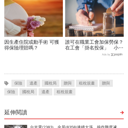
因生產住院或動手術 可獲
誰可在職業工會加保勞保？
得保險理賠嗎？
在工會「掛名投保」 小心
觸法被取消資格
Ads by
保險
遺產
國稅局
贈與
租稅規畫
贈與
保險
國稅局
遺產
租稅規畫
延伸閱讀
台光電(2383)、金居(8358)連續大漲，操作難度遽