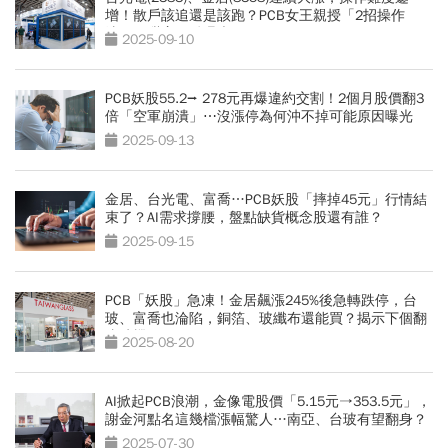
增！散戶該追還是該跑？PCB女王親授「2招操作
法」：甜蜜買點曝光
2025-09-10
PCB妖股55.2⭢ 278元再爆違約交割！2個月股價翻3
倍「空軍崩潰」⋯沒漲停為何沖不掉可能原因曝光
2025-09-13
金居、台光電、富喬…PCB妖股「摔掉45元」行情結
束了？AI需求撐腰，盤點缺貨概念股還有誰？
2025-09-15
PCB「妖股」急凍！金居飆漲245%後急轉跌停，台
玻、富喬也淪陷，銅箔、玻纖布還能買？揭示下個翻
倍時機
2025-08-20
AI掀起PCB浪潮，金像電股價「5.15元→353.5元」，
謝金河點名這幾檔漲幅驚人…南亞、台玻有望翻身？
2025-07-30