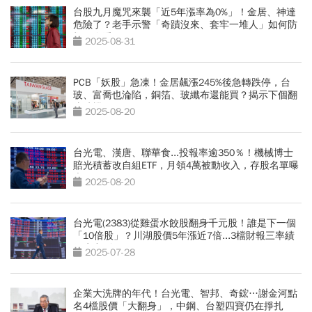
台股九月魔咒來襲「近5年漲率為0%」！金居、神達
危險了？老手示警「奇蹟沒來、套牢一堆人」如何防
禦一次看
2025-08-31
PCB「妖股」急凍！金居飆漲245%後急轉跌停，台
玻、富喬也淪陷，銅箔、玻纖布還能買？揭示下個翻
倍時機
2025-08-20
台光電、漢唐、聯華食...投報率逾350％！機械博士
賠光積蓄改自組ETF，月領4萬被動收入，存股名單曝
光
2025-08-20
台光電(2383)從雞蛋水餃股翻身千元股！誰是下一個
「10倍股」？川湖股價5年漲近7倍...3檔財報三率績
優生出列
2025-07-28
企業大洗牌的年代！台光電、智邦、奇鋐…謝金河點
名4檔股價「大翻身」，中鋼、台塑四寶仍在掙扎