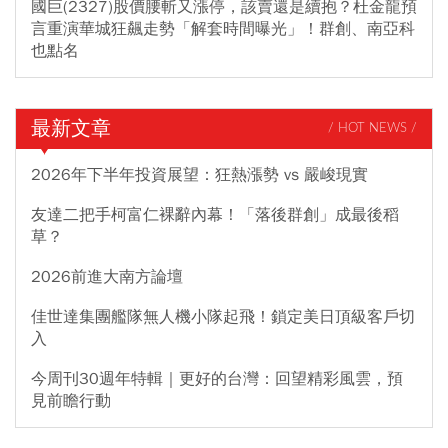
國巨(2327)股價腰斬又漲停，該賣還是續抱？杜金龍預
言重演華城狂飆走勢「解套時間曝光」！群創、南亞科
也點名
最新文章
/ HOT NEWS /
2026年下半年投資展望：狂熱漲勢 vs 嚴峻現實
友達二把手柯富仁裸辭內幕！「落後群創」成最後稻
草？
2026前進大南方論壇
佳世達集團艦隊無人機小隊起飛！鎖定美日頂級客戶切
入
今周刊30週年特輯｜更好的台灣：回望精彩風雲，預
見前瞻行動