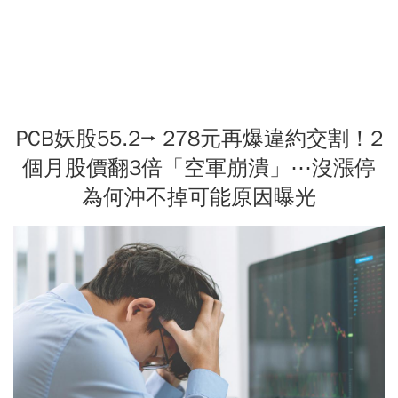
PCB妖股55.2⭢ 278元再爆違約交割！2
個月股價翻3倍「空軍崩潰」⋯沒漲停
為何沖不掉可能原因曝光