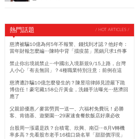
熱門話題
/ HOT ARTICLES /
慈濟被騙10億為何5年不報警、錢找到才認？他好奇：
當年財報怎麼編…陳時中背「擋疫苗」黑鍋只求1件事
禁止你出境就禁止…中國出入境新規9/15上路，台灣
人小心「有去無回」？4種職業特別注意：前例在這
慈濟遭詐騙10億怎麼發生的？陳昱瑄律師見證嚴下跪
博信任！豪宅藏158公斤黃金，洗錢手法曝光…慈濟回
應了
父親節優惠／麥當勞買一送一、六福村免費玩！必勝
客、肯德基、遊樂園…29家速食餐飲飯店好康必收
台股周一漲還是跌？台積電、欣興、南亞…8月V轉機
率多高？先看股市老手16檔口袋名單「甜甜價浮現」