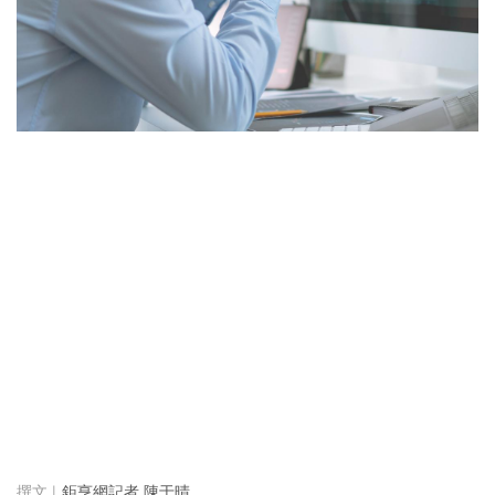
鉅亨網記者 陳于晴