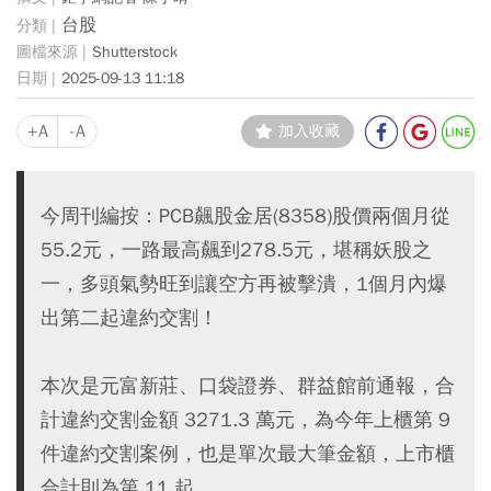
台股
Shutterstock
2025-09-13 11:18
+A
-A
加入收藏
今周刊編按：PCB飆股金居(8358)股價兩個月從
55.2元，一路最高飆到278.5元，堪稱妖股之
一，多頭氣勢旺到讓空方再被擊潰，1個月內爆
出第二起違約交割！
本次是元富新莊、口袋證券、群益館前通報，合
計違約交割金額 3271.3 萬元，為今年上櫃第 9
件違約交割案例，也是單次最大筆金額，上市櫃
合計則為第 11 起。