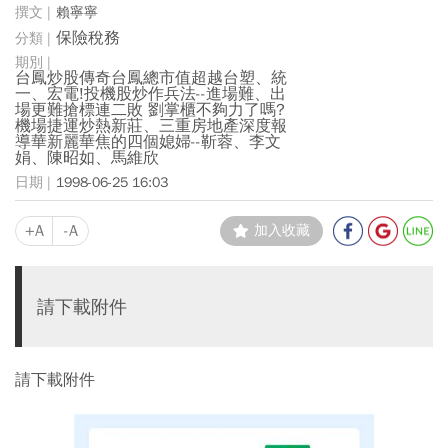
賴寧寧
保險稅務
台鳳炒股傳奇台鳳總市值超越台塑、統
一、宏電!投機股炒作兵法--進場難、出
場更難搶標連二敗 劉掌櫃不夠力了嗎?
機場捷運炒熱新莊、三重房地產深度報
導華新麗華焦的四個媳婦--靳蓉、李文
娟、陳昭如、馬維欣
1998-06-25 16:03
+A
-A
加入收藏
請下載附件
請下載附件