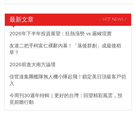
最新文章
/ HOT NEWS /
2026年下半年投資展望：狂熱漲勢 vs 嚴峻現實
友達二把手柯富仁裸辭內幕！「落後群創」成最後稻
草？
2026前進大南方論壇
佳世達集團艦隊無人機小隊起飛！鎖定美日頂級客戶切
入
今周刊30週年特輯｜更好的台灣：回望精彩風雲，預
見前瞻行動