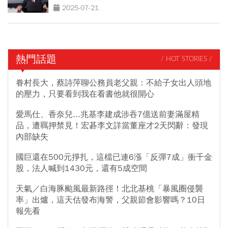
2025-07-21
熱門話題
/ HOT STORIES /
眷村長大，蔡詩萍聊公務員老父親：不給子女出人頭地
的壓力，只要看到我在看書他就很開心
愛馬仕、香奈兒...兆基李建成涉吞7億送前妻滿屋精
品，遭羈押禁見！宏碁李文詳當董座才2天閃辭：發現
內部缺失
國巨還在500元掙扎，這檔已連6漲「反彈7成」衝千金
股，法人喊到1430元，還有5成空間
天氣／白海豚颱風最新路徑！北北基桃「暴風圈侵襲
率」出爐，這天估發布海警，父親節會影響嗎？10日
報先看