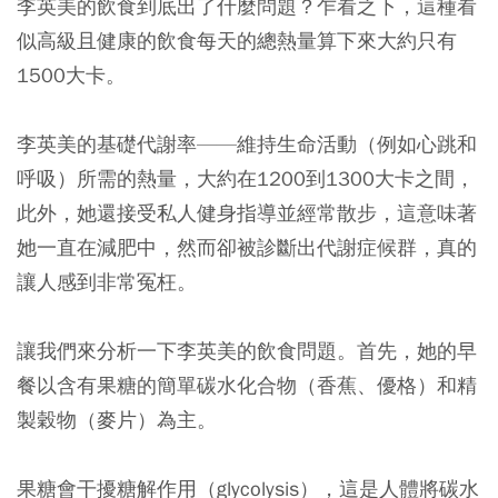
李英美的飲食到底出了什麼問題？乍看之下，這種看
似高級且健康的飲食每天的總熱量算下來大約只有
1500大卡。
李英美的基礎代謝率——維持生命活動（例如心跳和
呼吸）所需的熱量，大約在1200到1300大卡之間，
此外，她還接受私人健身指導並經常散步，這意味著
她一直在減肥中，然而卻被診斷出代謝症候群，真的
讓人感到非常冤枉。
讓我們來分析一下李英美的飲食問題。首先，她的早
餐以含有果糖的簡單碳水化合物（香蕉、優格）和精
製穀物（麥片）為主。
果糖會干擾糖解作用（glycolysis），這是人體將碳水