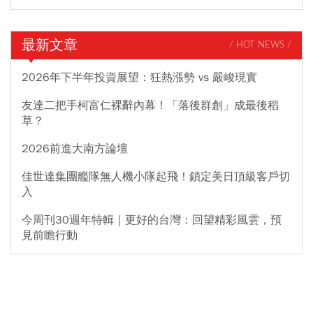
最新文章
/ HOT NEWS /
2026年下半年投資展望：狂熱漲勢 vs 嚴峻現實
友達二把手柯富仁裸辭內幕！「落後群創」成最後稻
草？
2026前進大南方論壇
佳世達集團艦隊無人機小隊起飛！鎖定美日頂級客戶切
入
今周刊30週年特輯｜更好的台灣：回望精彩風雲，預
見前瞻行動