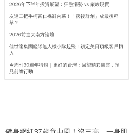
2026年下半年投資展望：狂熱漲勢 vs 嚴峻現實
友達二把手柯富仁裸辭內幕！「落後群創」成最後稻
草？
2026前進大南方論壇
佳世達集團艦隊無人機小隊起飛！鎖定美日頂級客戶切
入
今周刊30週年特輯｜更好的台灣：回望精彩風雲，預
見前瞻行動
健身網紅37歲竟中風！沒三高、一身肌