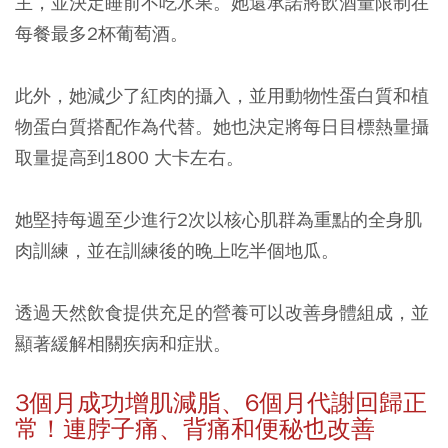
主，並決定睡前不吃水果。
她還承諾將飲酒量限制在
每餐最多2杯葡萄酒。
此外，她減少了紅肉的攝入，並用動物性蛋白質和植
物蛋白質搭配作為代替。她也決定將每日目標熱量攝
取量提高到1800 大卡左右。
她堅持每週至少進行2次以核心肌群為重點的全身肌
肉訓練，並在訓練後的晚上吃半個地瓜。
透過天然飲食提供充足的營養可以改善身體組成，並
顯著緩解相關疾病和症狀。
3
個月成功增肌減脂、6
個月代謝回歸正
常！連脖子痛、背痛和便秘也改善