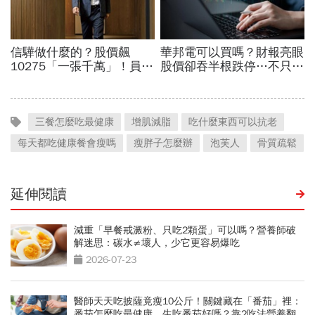
三餐怎麼吃最健康
增肌減脂
吃什麼東西可以抗老
每天都吃健康餐會瘦嗎
瘦胖子怎麼辦
泡芙人
骨質疏鬆
延伸閱讀
減重「早餐戒澱粉、只吃2顆蛋」可以嗎？營養師破
解迷思：碳水≠壞人，少它更容易爆吃
2026-07-23
醫師天天吃披薩竟瘦10公斤！關鍵藏在「番茄」裡：
番茄怎麼吃最健康、生吃番茄好嗎？靠2吃法營養翻