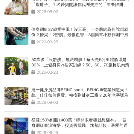
「瘦胖子」？名醫揭開讓你代謝失控的「早餐陷阱」
2026-05-02
健身網紅37歲竟中風！沒三高、一身肌肉為何說倒就
倒？醫揭「2習慣」最傷血管：3個簡單小動作測中風
跡象
2026-03-25
50歲後「只散步」無法增肌！每天走5公里體脂還是
30％...上健身房vs居家訓練？50、60、70歲長肌肉策
略一次看
2026-02-23
統一健身房品牌BEING sport、BEING fit營業到這天！
統一佳佳如何退費、轉換到健身工廠？20年老字號為
何退出
2026-08-03
從賺150%到賠1400萬「睜開眼看盤就想翻本」…健
身網紅血淚悔悟：投資害我幾十塊都計較，最愛的運
動也放棄
2026-06-25