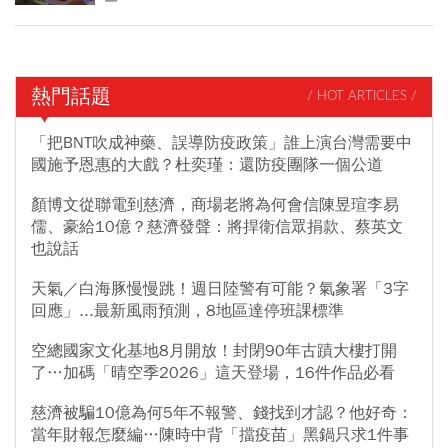
熱門話題
/ HOT ARTICLES /
「把BNT吹成神藥、誤導防疫政策」誰上演台灣需要中
國施予恩惠的大戲？杜奕瑾：還防疫團隊一個公道
顏博文從聯電到慈濟，商場老將為何會信陳昱瑄李易
儒、豪給10億？慈濟發聲：將捍衛信眾捐款、蔡英文
也說話
天氣／白海豚慢慢跳！週日陸警有可能？氣象署「3字
回應」...最新風雨預測，8地區達停班課標準
空總國家文化基地8月開放！封閉90年古蹟大樓打開
了…加碼「晴空季2026」這天登場，16件作品必看
慈濟被騙10億為何5年不報警、錢找到才認？他好奇：
當年財報怎麼編…陳時中背「擋疫苗」黑鍋只求1件事