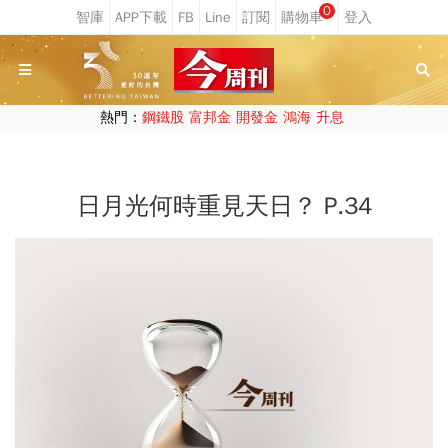
0
熱門：
鋼鐵股
富邦金
開發金
鴻海
升息
日月光何時重見天日？ P.34