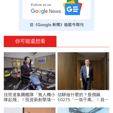
你可能還想看
佳世達集團艦隊「無人機小
信驊做什麼的？股價飆
隊起飛」！投資新創擎壤、
10275「一張千萬」！員工
翔隆，總座親督軍養大精
年薪平均540萬…中年失業
兵：鎖定美日頂級客戶切入
工程師如何孵出「萬金股」