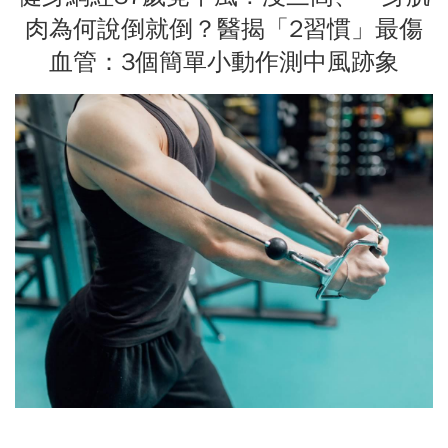
肉為何說倒就倒？醫揭「2習慣」最傷
血管：3個簡單小動作測中風跡象