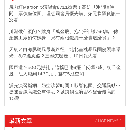
魔力紅Maroon 5演唱會8/11搶票！高雄世運開唱時
間、票價座位圖、理想國會員優先購、拓元售票資訊一
次看
川湖做什麼的？躋身「萬金股」抱1張年賺760萬！傳
產鐵工廠如何翻身「只有兩根鐵憑什麼賣這麼貴」？
天氣／白海豚颱風最新路徑！北北基桃暴風圈侵襲率曝
光、8/7颱風假？三颱怎麼走，10日報先看
國巨還在500元掙扎，這檔已連6漲「反彈7成」衝千金
股，法人喊到1430元，還有5成空間
漢光演習斷網、防空演習時間！影響範圍、交通異動…
捷運台鐵高鐵公車停駛？城鎮韌性演習不配合最高罰
15萬
最新文章
/ HOT NEWS /