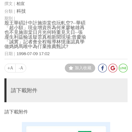
柏宣
科技
股王華碩計中計施崇棠也玩軋空?--華碩
「超小額」現金增資所為何來廖敏雄再
也不見施崇棠日月光何時重見天日--張
虔生利益輸送疑雲真相新聞現場:曾慶瑜
「誠實」記者會全程報導林憶蓮認真學
做媽媽馬唯中為仃棄推薦甄試?
1998-07-09 17:02
+A
-A
加入收藏
請下載附件
請下載附件