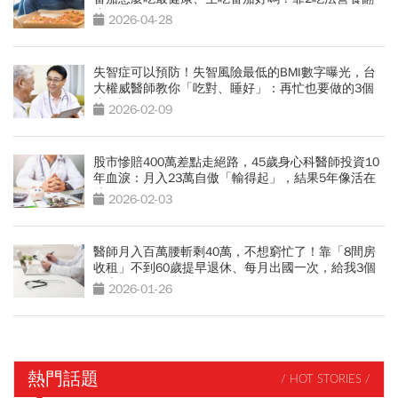
倍
2026-04-28
失智症可以預防！失智風險最低的BMI數字曝光，台
大權威醫師教你「吃對、睡好」：再忙也要做的3個
小習慣
2026-02-09
股市慘賠400萬差點走絕路，45歲身心科醫師投資10
年血淚：月入23萬自傲「輸得起」，結果5年像活在
地獄
2026-02-03
醫師月入百萬腰斬剩40萬，不想窮忙了！靠「8間房
收租」不到60歲提早退休、每月出國一次，給我3個
人生啟示
2026-01-26
熱門話題
/ HOT STORIES /