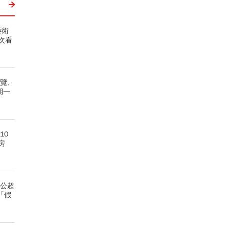
藝術
次看
展覽、
期一
10
房
租公超
「假