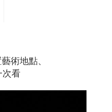
置藝術地點、
一次看