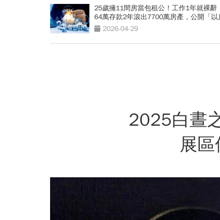
25歲擁11間房當包租公！工作1年就裸辭
64萬存款2年滾出7700萬房產，公開「以
房」致富筆記
2026-04-29
2025白
展區