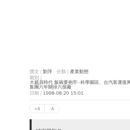
劉萍
產業動態
大裁員時代 飯碗要抱牢--科學園區、台汽客運復
集團六年關掉六個廠
1998-08-20 15:01
+A
-A