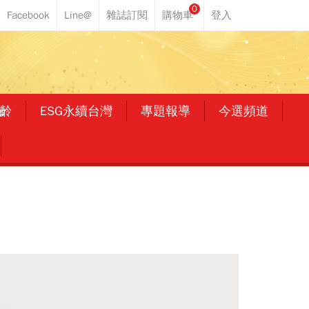
0
齡
ESG永續台灣
專題報導
今選頻道