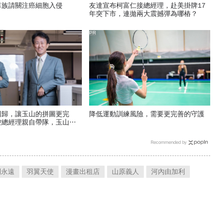
車族請關注癌細胞入侵
友達宣布柯富仁接總經理，赴美掛牌17
年突下市，連拋兩大震撼彈為哪樁？
PR
回歸，讓玉山的拼圖更完
降低運動訓練風險，需要更完善的守護
控總經理親自帶隊，玉山投
？
Recommended by
到永遠
羽翼天使
漫畫出租店
山原義人
河內由加利