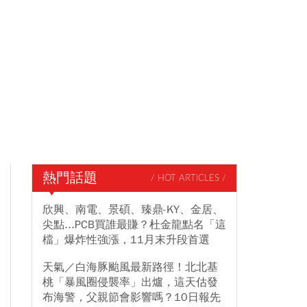
熱門話題
/ HOT ARTICLES /
欣興、南電、景碩、臻鼎-KY、金居、
尖點...PCB買誰最賺？杜金龍點名「這
檔」爆炸性強漲，11月末升段首選
天氣／白海豚颱風最新路徑！北北基
桃「暴風圈侵襲率」出爐，這天估發
布海警，父親節會影響嗎？10日報先