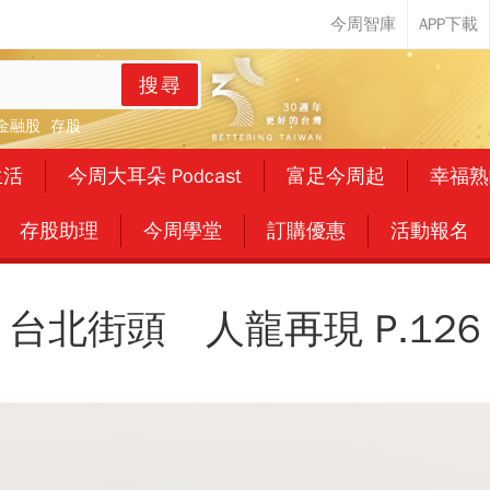
搜尋
金融股
存股
生活
今周大耳朵 Podcast
富足今周起
幸福熟
存股助理
今周學堂
訂購優惠
活動報名
台北街頭 人龍再現 P.126