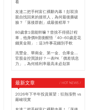
看
友達二把手柯富仁裸辭內幕！彭双浪
親自找回來的接班人，為何最後撕破
臉？「落後群創」成最後稻草？
80歲拿1億能幹嘛？曾捨不得搭計程
車，他身價8億後醒悟「40~60歲是花
錢黃金期」：這3件事花錢別手軟
兆豐金、華南金、第一金、合庫金...
官股金控買誰好？一表PK「價差填息
力」，為何殖利率最高未必划算
最新文章
/ HOT NEWS /
2026年下半年投資展望：狂熱漲勢 vs
嚴峻現實
友達二把手柯富仁裸辭內幕！「落後