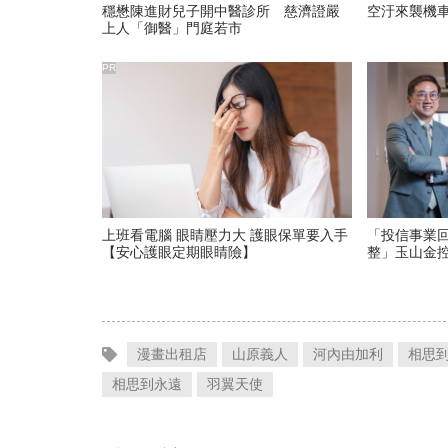
穩懋陳進財兒子開中醫診所 慈濟證嚴
空汙來襲機
上人「御醫」門庭若市
PR
上班看電腦 眼睛壓力大 護眼保單要入手
「投信事業
【安心護眼定期眼睛險】
整」玉山金
信要怎麼走
漫畫出租店
山原義人
河內由加利
相思
相思到永遠
羽翼天使