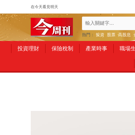
在今天看見明天
熱門：
投資
股票
高股息
投資理財
保險稅制
產業時事
職場