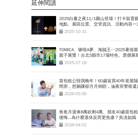
延伸閱讀
2025白晝之夜11/1圓山登場！打卡裝置
地點、展區位置、交管資訊、活動內容一
2025-10-31
TOMICA、哆啦A夢、海賊王…2025暑假
親子展覽！台北5縣市17場特色、票價展
次看
2025-07-18
當包租公毀我晚年！60歲翁買40年老屋隔
間房，想躺賺卻月月倒賠，淪夜班警衛還
貸…退休收租3死穴
2026-05-06
爸爸月退俸8萬砍剩4萬、朋友40歲當包
後悔...為什麼退休反而更焦慮？吳淡如揭
性財務自由」5大危機
2026-04-02