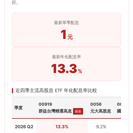
距。
最新單季配息
1
元
最新年化配息率
13.3
%
近四季主流高股息 ETF 年化配息率比較
00919
0056
00878
季度
群益台灣精選高息
元大高股息
國泰永
最新
2026 Q2
13.3%
9.2%
9.