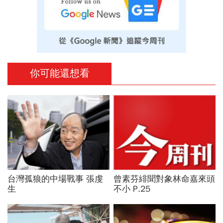
你可能還想看
台灣孤狼的中場戰事 張虔
曾素芬緋聞對象林命嘉來頭
生
不小 P.25