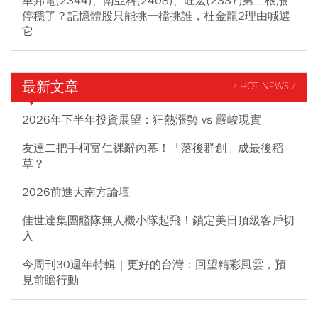
華邦電(2344)、南亞科(2408)、旺宏(2337)第二根漲
停穩了？記憶體股只能挑一檔挑誰，杜金龍2理由喊選
它
最新文章
/ HOT NEWS /
2026年下半年投資展望：狂熱漲勢 vs 嚴峻現實
友達二把手柯富仁裸辭內幕！「落後群創」成最後稻
草？
2026前進大南方論壇
佳世達集團艦隊無人機小隊起飛！鎖定美日頂級客戶切
入
今周刊30週年特輯｜更好的台灣：回望精彩風雲，預
見前瞻行動