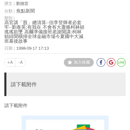
劉德宜
焦點新聞
高官講「股」總清算--信李登輝者必套
牢--劉泰英:有我在 不會有大蕭條柯林頓
搖搖欲墜 高爾準備接班老謝開講:柯林
頓緋聞橫掃全球金融市場今夏國中大減
班幕後故事
1998-09-17 17:13
+A
-A
加入收藏
請下載附件
請下載附件