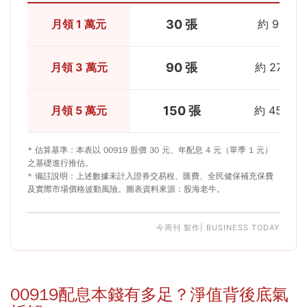
月領 1 萬元
30 張
約 90 萬
月領 3 萬元
90 張
約 270 萬
月領 5 萬元
150 張
約 450 萬
* 估算基準：本表以 00919 股價 30 元、年配息 4 元（單季 1 元）
之基礎進行推估。
* 備註說明：上述數據未計入證券交易稅、匯費、全民健保補充保費
及實際市場價格波動風險。圖表資料來源：股海老牛。
今周刊 製作| BUSINESS TODAY
00919配息本錢有多足？淨值背後底氣