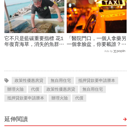
它不只是藍碳重要指標 花1
「醫院門口，一個人拿藥另
年復育海草，消失的魚群也
一個拿臉盆，你要載誰？」
跟著回來了！
一個計程車司機給我們上了
Ads by
13年的MBA課
政策性優惠房貸
無自用住宅
抵押貸款要申請謄本
辦理火險
代償
政策性優惠房貸
無自用住宅
抵押貸款要申請謄本
辦理火險
代償
延伸閱讀