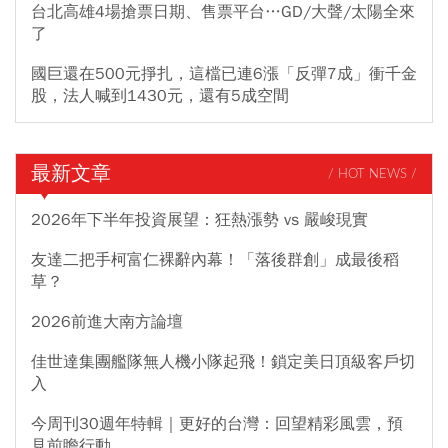
台北高雄4場搶票日期、售票平台…GD/大聲/太陽全來
了
國巨還在500元掙扎，這檔已連6漲「反彈7成」衝千金
股，法人喊到1430元，還有5成空間
最新文章
/ HOT NEWS /
2026年下半年投資展望：狂熱漲勢 vs 嚴峻現實
友達二把手柯富仁裸辭內幕！「落後群創」成最後稻
草？
2026前進大南方論壇
佳世達集團艦隊無人機小隊起飛！鎖定美日頂級客戶切
入
今周刊30週年特輯｜更好的台灣：回望精彩風雲，預
見前瞻行動