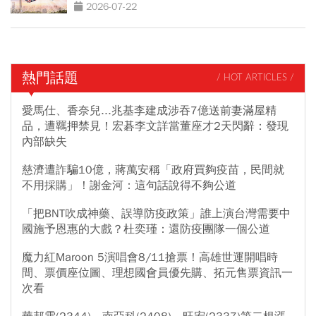
2026-07-22
熱門話題
/ HOT ARTICLES /
愛馬仕、香奈兒...兆基李建成涉吞7億送前妻滿屋精
品，遭羈押禁見！宏碁李文詳當董座才2天閃辭：發現
內部缺失
慈濟遭詐騙10億，蔣萬安稱「政府買夠疫苗，民間就
不用採購」！謝金河：這句話說得不夠公道
「把BNT吹成神藥、誤導防疫政策」誰上演台灣需要中
國施予恩惠的大戲？杜奕瑾：還防疫團隊一個公道
魔力紅Maroon 5演唱會8/11搶票！高雄世運開唱時
間、票價座位圖、理想國會員優先購、拓元售票資訊一
次看