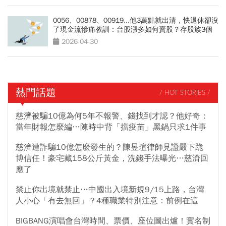
0056、00878、00919...他3萬點就出清，快退休卻沒
了現金流慘痛教訓：台股漲多如何賣股？存股族3個
穩賺指南
2026-04-30
熱門話題
/ HOT STORIES /
慈濟被騙10億為何5年不報警、錢找到才認？他好奇：
當年財報怎麼編…陳時中背「擋疫苗」黑鍋只求1件事
慈濟遭詐騙10億怎麼發生的？陳昱瑄律師見證嚴下跪
博信任！豪宅藏158公斤黃金，洗錢手法曝光…慈濟回
應了
禁止你出境就禁止…中國出入境新規9/15上路，台灣
人小心「有去無回」？4種職業特別注意：前例在這
BIGBANG演唱會台灣時間、票價、座位圖出爐！實名制