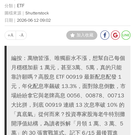
ETF
Shutterstock
2026-06-12 09:02
+A
-A
加入收藏
編按：萬物皆漲、唯獨薪水不漲，想幫自己每個
月穩穩加薪 1 萬元，甚至3萬、5萬，真的只能
靠許願嗎？高股息 ETF 00919 最新配息配發 1
元，年化配息率飆破 13.3%，面對除息倒數，市
場紛紛拿它與老牌高息 0056、00878、00713
大比拼，到底 00919 連續 13 次息率破 10% 的
「真底氣」從何而來？投資專家股海老牛特別攤
開淨值結構，為讀者拆解「月領 1 萬、3 萬、5
萬」的 30 張實戰算式。記下 6/15 最後買進