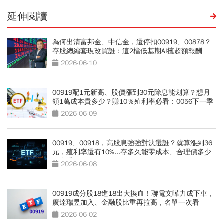
延伸閱讀
為何出清富邦金、中信金，還停扣00919、00878？
存股總編套現改買誰：這2檔低基期AI擁超額報酬
2026-06-10
00919配1元新高、股價漲到30元除息能划算？想月
領1萬成本貴多少？賺10％殖利率必看：0056下一季
能配1.3元？
2026-06-09
00919、00918，高股息強強對決選誰？就算漲到36
元，殖利率還有10%...存多久能零成本、合理價多少
一次看
2026-06-08
00919成分股18進18出大換血！聯電文曄力成下車，
廣達瑞昱加入、金融股比重再拉高，名單一次看
2026-06-02