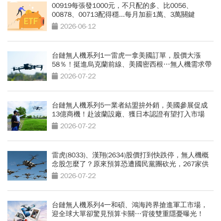
00919每張發1000元，不只配的多、比0056、
00878、00713配得穩...每月加薪1萬、3萬關鍵
2026-06-12
台鏈無人機系列1一雷虎一拿美國訂單，股價大漲
58％！挺進烏克蘭前線、美國密西根…無人機需求帶
動供應鏈崛起
2026-07-22
台鏈無人機系列5一業者結盟拚外銷，美國參展促成
13億商機！赴波蘭設廠、獲日本認證有望打入市場
2026-07-22
雷虎(8033)、漢翔(2634)股價打到快跌停，無人機概
念股怎麼了？原來預算恐遭國民黨團砍光，267家供
應鏈遭殃
2026-07-22
台鏈無人機系列4一和碩、鴻海跨界搶進軍工市場，
迎全球大單卻驚見預算卡關…背後雙重隱憂曝光！