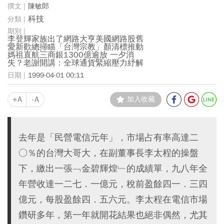
陳敏郎
科技
李登輝家族出了網路大亨美國網路股舊
愛新歡總掃瞄「台灣宗教」顏清標推動
媽祖直航三商銀1300億逾放 一夕消
失？老謝開講：全球通貨緊縮壓力紓解
1999-04-01 00:11
+A
-A
加入收藏
去年是「民營電信元年」，市場占有率高達二
○％的台灣大哥大，在副董事長李太程的操盤
下，繳出一張﹁金碧輝煌﹂的成績單，九八年全
年營收達一二七．一億元，稅前盈餘四一．三四
億元，每股盈餘四．五六元。李太程在電信市場
鑽研多年，第一年就開花結果也絕非偶然，尤其