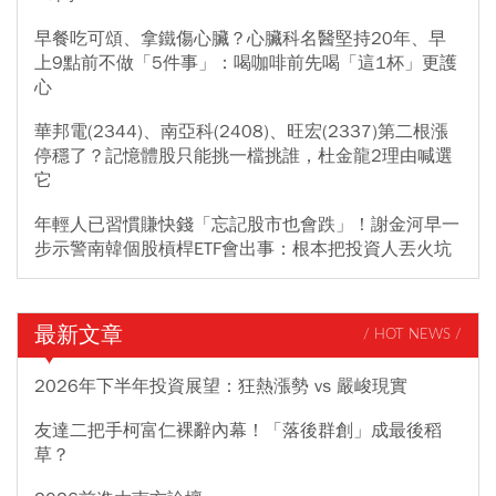
早餐吃可頌、拿鐵傷心臟？心臟科名醫堅持20年、早
上9點前不做「5件事」：喝咖啡前先喝「這1杯」更護
心
華邦電(2344)、南亞科(2408)、旺宏(2337)第二根漲
停穩了？記憶體股只能挑一檔挑誰，杜金龍2理由喊選
它
年輕人已習慣賺快錢「忘記股市也會跌」！謝金河早一
步示警南韓個股槓桿ETF會出事：根本把投資人丟火坑
最新文章
/ HOT NEWS /
2026年下半年投資展望：狂熱漲勢 vs 嚴峻現實
友達二把手柯富仁裸辭內幕！「落後群創」成最後稻
草？