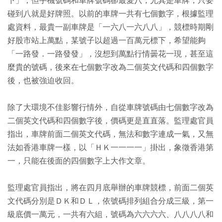
下」，但手機號碼和車牌號碼卻最愛八，尤其是車牌，只要
碰到八就是好牌照。以前的車牌一共有七個數字，根據監理
處資料，最貴一副車牌是「一六八一六八八」，競標時期剛
好股市站上萬點，某號子以超過一百萬元標下，希望能夠
「一路發．一路發發」，沒想到萬點行情曇花一現，甚至這
麼貴的號碼，後來在七個數字改為二個英文代碼和四個數字
後，也被強迫收回。
除了大環境不佳影響行情外，自從車牌號碼由七個數字改為
二個英文代碼和四個數字後，價碼更是直直落。監理處官員
指出，車牌前面二個英文代碼，無法和數字連成一氣，又無
法如香港車牌一樣，以「ＨＫ一一一一」掛出，象徵香港第
一，只能在後面的四個數字上大作文章。
監理處官員指出，將在四月底舉辦的車牌競標，前面二個英
文代碼分別是ＤＫ和ＤＬ，依號碼排列組合分成三級，第一
級底價一萬元，一共有六組，號碼為六六六六、八八八八和