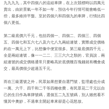
九九九九，其中四個八的這組車牌，在上次競標時以四萬元
賣出，由於景氣一年不如一年，預估今年行情可能會略低一
些，最多維持平盤。至於四個六和四個九的車牌，行情比四
個八更低。
第二級底價六千元，包括四個一、四個二、四個三、四個
五、四個七和五六七八及六七八九兩組連號，實際成交價格
約在一萬元上下，比想像中便宜很多。第三級底價四千元，
全是兩組連號，像一一二二、三三六六之類的，官員說，兩
組連號的成交價格通常只要略高於底價幾百塊錢就有機會成
交，最高價很少超過五千元。
而在三級選號之外，民眾如果想要自選門號，監理處也分成
一萬、六千、四千和二千等四種收費，有民眾花二千元以自
己的生日作為車牌號碼，選個五二九五號碼，別人雖然看不
懂其中奧妙，不過車主開起車來卻是心花怒放。