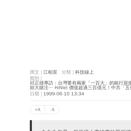
江柏宣
科技線上
邱正雄專訪：台灣要有兩家「一百大」的銀行迎接
頻大賭注─ HiNlet 價值超過三百億元！中共
1999-06-10 13:34
+A
-A