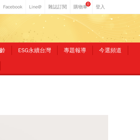
0
齡
ESG永續台灣
專題報導
今選頻道