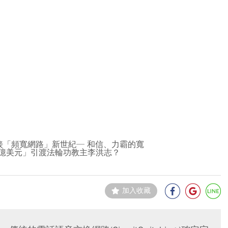
「頻寬網路」新世紀─ 和信、力霸的寬
「五億美元」引渡法輪功教主李洪志？
加入收藏