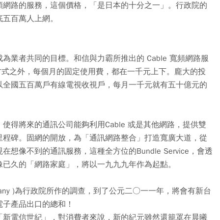
頻網路的服務，這個價格，「是日本的十分之一」。行政院的
底五百萬人上網。
業者共同的目標。和信與力霸所推出的 Cable 寬頻網路服
的租用方式之外，每個月的固定使用費，都在一千元上下。龐大的投
以全國五百萬戶有線電視收視戶，每月一千元就有五十億元的
得將來的通訊公司能夠利用Cable 或是其他網路，提供雙
里程碑。固網的開放，為「通訊網路整合」打造寬廣大道，從
像不到的通訊服務，這種全方位的Bundle Service，會透
像已久的「網路家庭」，將以一九九九年作為起點。
ompany )為行政院所作的調查，到了公元二○一一年，將會有新台
電子產品出口的總和！
「新電信世紀」，對消費者來說，新的紀元雖然還籠罩在晨曦