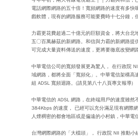
電話網際網路的五十倍！寬頻網路的速度有多快
戲軟體，現有的網路服務可能要費時十七分鐘，
力霸更花費超過二十億元的巨額資金，將大台北
五○百萬赫茲的新網路。和信與力霸的新網路提
可完成大量資料傳送的速度，更將要徹底改變網
中華電信公司的寬頻發展更為驚人， 在行政院 N
域網路，都將全面「寬頻化」。中華電信架構高速光
組 ADSL 寬頻迴路。(請見第八十八頁專文報導)
中華電信的 ADSL 網路，在終端用戶的速度雖然不如
384Kbps 的速度， 已經可以充分滿足現有
人煙稠密的都會地區或是偏遠的小村鎮，中華電
台灣網際網路的「大檔頭」， 行政院 NII 推