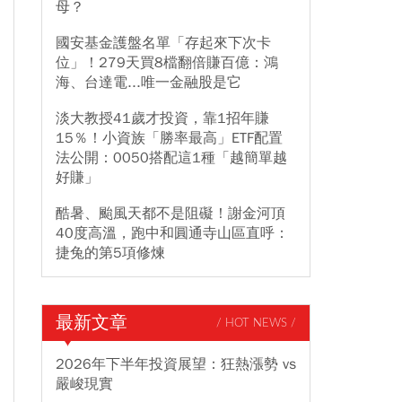
母？
國安基金護盤名單「存起來下次卡
位」！279天買8檔翻倍賺百億：鴻
海、台達電...唯一金融股是它
淡大教授41歲才投資，靠1招年賺
15％！小資族「勝率最高」ETF配置
法公開：0050搭配這1種「越簡單越
好賺」
酷暑、颱風天都不是阻礙！謝金河頂
40度高溫，跑中和圓通寺山區直呼：
捷兔的第5項修煉
最新文章
/ HOT NEWS /
2026年下半年投資展望：狂熱漲勢 vs
嚴峻現實