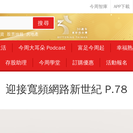
搜尋
資
股票抽籤
房地產
生活
今周大耳朵 Podcast
富足今周起
幸福熟
存股助理
今周學堂
訂購優惠
活動報名
迎接寬頻網路新世紀 P.78