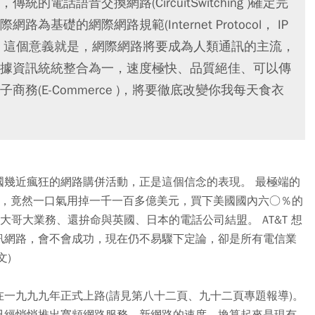
電話語音交換網路(CircuitSwitching )確定完
礎的網際網路規範(Internet Protocol， IP
。這個意義就是，網際網路將要成為人類通訊的主流，
據資訊統統整合為一，速度極快、品質絕佳、可以傳
務(E-Commerce )，將要徹底改變你我每天食衣
國幾近瘋狂的網路購併活動，正是這個信念的表現。 最極端的
之內，竟然一口氣用掉一千一百多億美元，買下美國國內六○％的
大哥大業務、還拚命與英國、日本的電話公司結盟。 AT&T 想
訊網路，會不會成功，現在仍不易驟下定論，卻是所有電信業
文)
一九九九年正式上路(請見第八十二頁、九十二頁專題報導)。
已經悄悄推出寬頻網路服務，新網路的速度，換算起來是現有