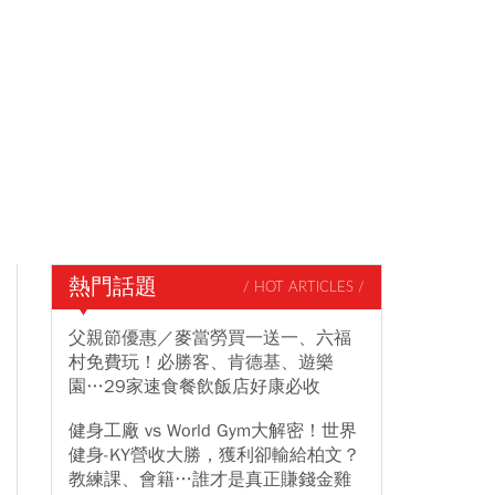
熱門話題
/ HOT ARTICLES /
父親節優惠／麥當勞買一送一、六福
村免費玩！必勝客、肯德基、遊樂
園…29家速食餐飲飯店好康必收
健身工廠 vs World Gym大解密！世界
健身-KY營收大勝，獲利卻輸給柏文？
教練課、會籍…誰才是真正賺錢金雞