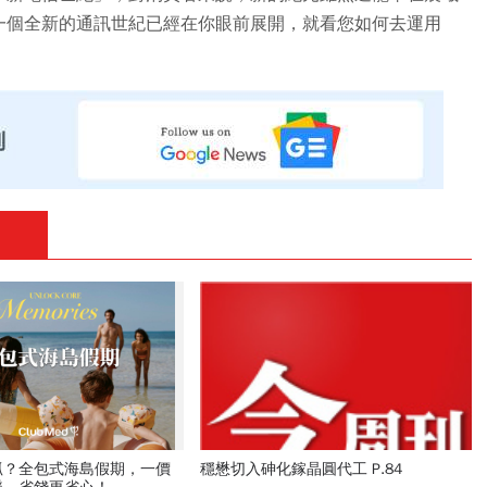
一個全新的通訊世紀已經在你眼前展開，就看您如何去運用
抓？全包式海島假期，一價
穩懋切入砷化鎵晶圓代工 P.84