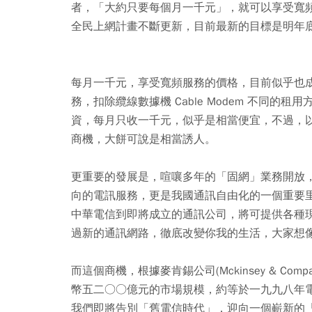
者，「大約只要每個月一千元」，就可以享受寬
全民上網計畫不斷更新，目前最新的目標是明年
每月一千元，享受寬頻服務的價格，目前似乎也成為
務，扣除纜線數據機 Cable Modem 不同
資，每月只收一千元，似乎是相當便宜，不過，
商機，大餅可說是相當誘人。
更重要的發展是，喧嚷多年的「固網」業務開放，使
向的電訊服務，更是我國通訊自由化的一個重要
中華電信到即將成立的通訊公司，將可提供各種現在想
過新的通訊網路，徹底改變你我的生活，大家想
而這個商機，根據麥肯錫公司(Mckinsey & C
幣五二○○億元的市場規模，約等於一九九八年
我們即將告別「舊電信時代」，迎向一個嶄新的