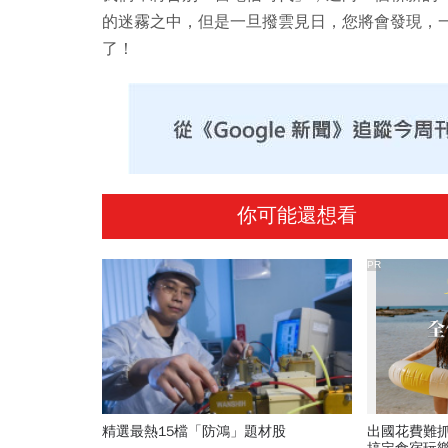
的迷霧之中，但是一旦撥雲見日，您將會發現，
了！
你可能還想看
PR
精選最熱15檔「防鴻」題材股
出國花費難