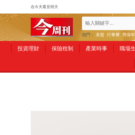
在今天看見明天
熱門：
美股
行事曆
勞保年
投資理財
保險稅制
產業時事
職場