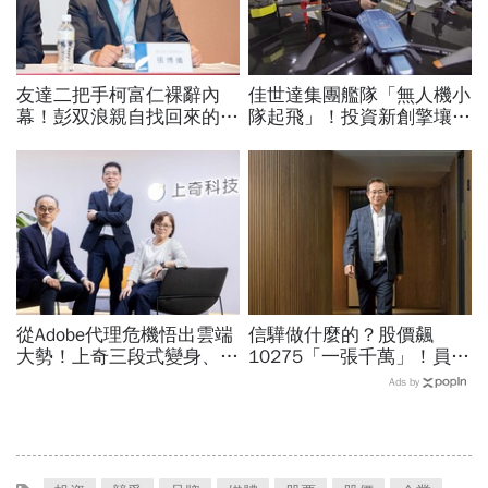
友達二把手柯富仁裸辭內
佳世達集團艦隊「無人機小
幕！彭双浪親自找回來的接
隊起飛」！投資新創擎壤、
班人，為何最後撕破臉？
翔隆，總座親督軍養大精
「落後群創」成最後稻草？
兵：鎖定美日頂級客戶切入
從Adobe代理危機悟出雲端
信驊做什麼的？股價飆
大勢！上奇三段式變身、季
10275「一張千萬」！員工
季獲利20年不敗：再來搶
年薪平均540萬…中年失業
Ads by
無人機3D列印財
工程師如何孵出「萬金股」