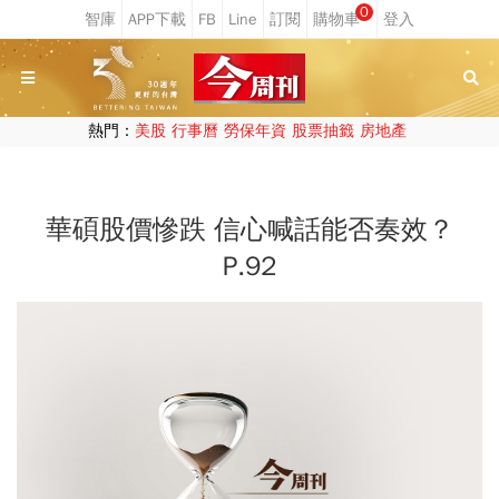
0
熱門：
美股
行事曆
勞保年資
股票抽籤
房地產
華碩股價慘跌 信心喊話能否奏效？
P.92