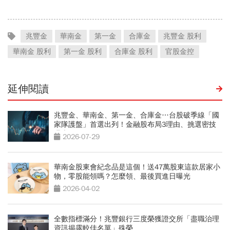
兆豐金
華南金
第一金
合庫金
兆豐金 股利
華南金 股利
第一金 股利
合庫金 股利
官股金控
延伸閱讀
兆豐金、華南金、第一金、合庫金…台股破季線「國
家隊護盤」首選出列！金融股布局3理由、挑選密技
曝光
2026-07-29
華南金股東會紀念品是這個！送47萬股東這款居家小
物，零股能領嗎？怎麼領、最後買進日曝光
2026-04-02
全數指標滿分！兆豐銀行三度榮獲證交所「盡職治理
資訊揭露較佳名單」殊榮