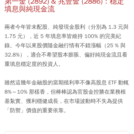
第一金 (2892) & 兆豐金 (2886)：穩定
填息與純現金流
兩者今年皆未配股、純發現金股利（分別為 1.3 元與
1.75 元），近 5 年填息率皆維持 100% 的完美紀
錄。今年以來股價隨金融行情有不錯漲幅（25 % 與
32.8%），適合不希望股本膨脹、偏好純現金流且看
重填息穩定度的投資人。
雖然這幾年金融股的當期殖利率不像高股息 ETF 動輒
8%～10% 那樣香，但棒棒認為官股金控勝在業務根
基紮實、獲利穩健成長，在市場波動時不失為提供
「防禦」價值的重要依靠。