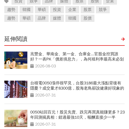
投資
競爭
品牌
媒體
股票
股價
企業
趨勢
韓國
華碩
投資
企業
股票
競爭
趨勢
華碩
品牌
媒體
韓國
股價
延伸閱讀
兆豐金、華南金、第一金、合庫金...官股金控買誰
好？一表PK「價差填息力」，為何殖利率最高未必划
算
2026-08-03
台積電0050漲停很罕見，台股3186最大漲點背後有
隱憂？成交量才8300億，股海老鳥卻說健康好現象的
理由是？
2026-07-31
0050站回百元！股災先賣、跌完再買真能賺更多？23
年回測揭真相：錯過最強10天，報酬直接少一半
2026-07-31