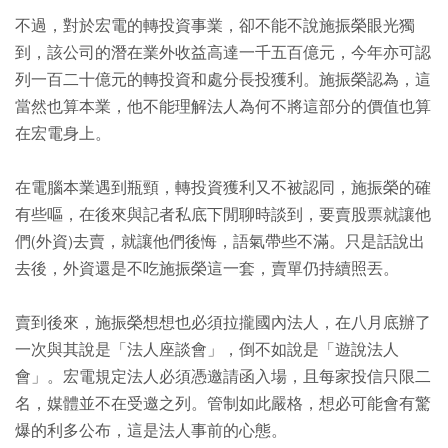
不過，對於宏電的轉投資事業，卻不能不說施振榮眼光獨
到，該公司的潛在業外收益高達一千五百億元，今年亦可認
列一百二十億元的轉投資和處分長投獲利。施振榮認為，這
當然也算本業，他不能理解法人為何不將這部分的價值也算
在宏電身上。
在電腦本業遇到瓶頸，轉投資獲利又不被認同，施振榮的確
有些嘔，在後來與記者私底下閒聊時談到，要賣股票就讓他
們(外資)去賣，就讓他們後悔，語氣帶些不滿。只是話說出
去後，外資還是不吃施振榮這一套，賣單仍持續照丟。
賣到後來，施振榮想想也必須拉攏國內法人，在八月底辦了
一次與其說是「法人座談會」，倒不如說是「遊說法人
會」。宏電規定法人必須憑邀請函入場，且每家投信只限二
名，媒體並不在受邀之列。管制如此嚴格，想必可能會有驚
爆的利多公布，這是法人事前的心態。