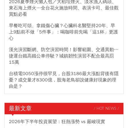
2026夏季煙火懶人包／大稻埕煙火、淡水漁人碼頭、
東石海上煙火…全台花火施放時間、表演卡司、最佳觀
賞點必看
早餐吃可頌、拿鐵傷心臟？心臟科名醫堅持20年、早
上9點前不做「5件事」：喝咖啡前先喝「這1杯」更護
心
漢光演習斷網、防空演習時間！影響範圍、交通異動…
捷運台鐵高鐵公車停駛？城鎮韌性演習不配合最高罰
15萬
台積電0050漲停很罕見，台股3186最大漲點背後有隱
憂？成交量才8300億，股海老鳥卻說健康好現象的理
由是？
最新文章
/ HOT NEWS /
2026年下半年投資展望：狂熱漲勢 vs 嚴峻現實