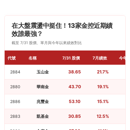
在大盤震盪中挺住！13家金控近期績
效誰最強？
截至 7/31 股價、單月與今年以來績效對比
代號
名稱
7/31 股價
7月績效
今年
38.65
21.7%
2884
玉山金
43.70
19.1%
2880
華南金
53.10
15.1%
2886
兆豐金
30.85
12.5%
2883
凱基金