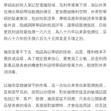
華碩由於跨入筆記型電腦領域，毛利率逐漸下滑，加以外界
也傳出華碩帶頭殺價的傳言，更加壓縮獲利空間，外界對華
碩的疑慮漸深，包括怡富證券、摩根添惠和荷銀證券等重量
級外資，陸續調降華碩的投資評等，讓華碩股價急跌，日前
更跌到波段最低價一六六元，為八十六年以來新低價位，這
和八十六年的天價八百九十元簡直是天壤之別。
施崇棠看不下去，他認為以華碩的技術、品質、獲利根本不
應跌成這樣，為了穩定股東信心、重整員工士氣，於是利用
新產品發表會的機會對外說明華碩的發展方向，順便對外界
消消毒。
以施崇棠穩健保守的作風，這一次站出來替自家股價抱屈，
是相當罕見的。按照以往慣例，對於媒體所提及的敏感話題
包括訂單、客戶、股價，施崇棠從不回應。只有在公開新產
品發表會的場合，直接面對媒體時，才會侃侃而談，但言談