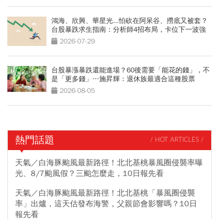
鴻海、欣興、華星光...怕砍在阿呆谷、撈底又被套？
台股暴跌求生指南：分析師4招布局，卡位下一波強
勢股
2026-07-29
台股暴漲暴跌還能進場？60後需要「能花的錢」，不
是「更多錢」…施昇輝：退休族最適合這種股票
2026-08-05
熱門話題
/ HOT ARTICLES /
天氣／白海豚颱風最新路徑！北北基桃暴風圈侵襲率曝
光、8/7颱風假？三颱怎麼走，10日報先看
天氣／白海豚颱風最新路徑！北北基桃「暴風圈侵襲
率」出爐，這天估發布海警，父親節會影響嗎？10日
報先看