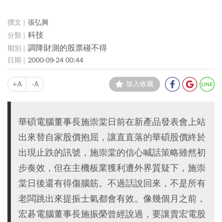
張弘興
科技
調降財測的股票碰不得
2000-09-24 00:44
+A
-A
加入收藏
華碩電腦董事長施崇棠日前在新產品發表會上站
出來替自家股價抱屈，讓直直落的華碩股價終於
出現止跌的訊號，施崇棠的信心喊話策略雖然初
步奏效，但在主機板業獲利遭外界質疑下，施崇
棠日後還有得傷腦筋。不過話說回來，不是所有
老闆跳出來提振士氣都會有效。像幾個月之前，
宏碁電腦董事長施振榮曾經說過，要讓賣宏電股