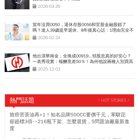
2026-03-26
當年沒買0050，退休存股0056和官股金融股錯了
嗎？達人39歲提早退休、8年後真心話：1理由完全不
後悔
2026-02-24
他出清華南金，全換成00919...領股息真的好安心？
一表秀現實：報酬竟差50％！為何他說兩種人別買高
股息
2025-12-03
熱門話題
/ HOT STORIES /
致癌苦茶油再+1！知名品牌500CC要價千元，苯駢芘
卻超標3倍…216瓶下架、怎麼退貨，5問題油廠最新進
度