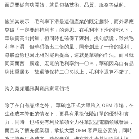
而是要從內功開始，就是包括技術、品質、服務等做起。
施崇棠表示，毛利率下滑是這個產業的既定趨勢，而外界應
突破「一定要維持利率」的迷思。在毛利率下滑的情況下，
華碩衝高出貨量，但同時也確保了獲利。換句話說，雖然毛
利率下滑，但華碩衝出二倍的量，同步創造了一倍的獲利，
每股盈餘也因此相對能夠提高，這就是華碩的作法。而且就
同業而言，廣達、宏電的毛利率約一○％，華碩因為自有品
牌比重居多，故還能保持二○％以上，毛利率還算不錯了。
跨入寬頻通訊與資訊家電領域
除了在自有品牌之外， 華碩也正式大舉跨入 OEM 市場，在
生產成本降低的情況下，更具有承接低階訂單的優勢和實
力，同時，也將更有利於華碩全力往筆記型電腦領域發展，
而且為了擴充營業額，承接大型 OEM 客戶是必要的，同時