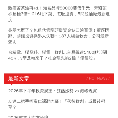
致癌苦茶油再+1！知名品牌500CC要價千元，苯駢芘
卻超標3倍…216瓶下架、怎麼退貨，5問題油廠最新進
度
兆基怎麼了？包租代管龍頭爆資金缺口逾百億！董座閃
辭、趙姬投資操盤人失聯…187人組自救會，公司最新
聲明
台積電、聯發科、聯電、群創...台股飆逾1400點叩關
45K，V型反轉來了？杜金龍先挑2檔「便當股」
最新文章
/ HOT NEWS /
2026年下半年投資展望：狂熱漲勢 vs 嚴峻現實
友達二把手柯富仁裸辭內幕！「落後群創」成最後稻
草？
2026前進大南方論壇