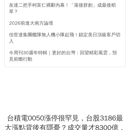
友達二把手柯富仁裸辭內幕！「落後群創」成最後稻
草？
2026前進大南方論壇
佳世達集團艦隊無人機小隊起飛！鎖定美日頂級客戶切
入
今周刊30週年特輯｜更好的台灣：回望精彩風雲，預
見前瞻行動
台積電0050漲停很罕見，台股3186最
大漲點背後有隱憂？成交量才8300億，