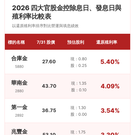
2026 四大官股金控除息日、發息日與
殖利率比較表
以還原殖利率排序對比營運與填息績效
標的名稱
7/31 股價
預估股利
還原殖利率
除
合庫金
現：0.80
5.40%
27.60
股：0.25
5880
華南金
現：1.35
4.09%
43.70
股：0.10
2880
第一金
現：1.30
3.54%
36.75
股：0.00
2892
兆豐金
現：1.75
3.30%
53.10