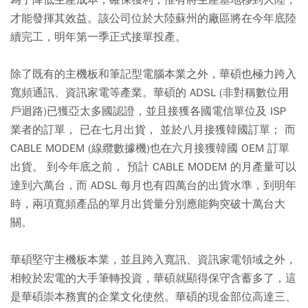
為了降低生產成本，確保獲利，惟有將生產基地移到大陸，
才能發揮其效益。該公司位於大陸蘇州的廠區將在今年底陸
續完工，明年第一季正式接單投產。
除了既有的主機板和筆記型電腦本業之外，華碩也極力跨入
寬頻通訊、資訊家電等產業。華碩的 ADSL (非對稱數位用
戶迴路)已獲亞太多國認證，並且接獲各國電信單位及 ISP
業者的訂單， 已在七月出貨， 並於八月接獲韓國訂單； 而
CABLE MODEM (線纜數據機)也在六月接獲韓國 OEM 訂單
出貨。 到今年底之前， 預計 CABLE MODEM 的月產量可以
達到六萬台，而 ADSL 每月也有四萬台的出貨水準，到明年
時，兩項寬頻產品的單月出貨量分別應能夠突破十萬台大
關。
華碩堅守主機板本業，並且跨入寬訊、資訊家電領域之外，
相較於宏電的大手筆轉投資，華碩就顯得保守含蓄多了，這
是華碩崇本務實的企業文化使然。華碩的現金部位高達三、