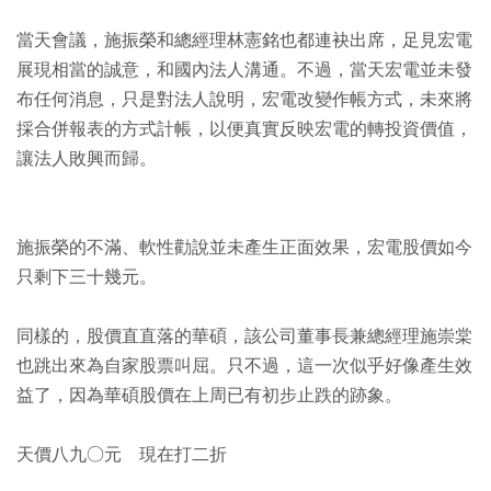
當天會議，施振榮和總經理林憲銘也都連袂出席，足見宏電
展現相當的誠意，和國內法人溝通。不過，當天宏電並未發
布任何消息，只是對法人說明，宏電改變作帳方式，未來將
採合併報表的方式計帳，以便真實反映宏電的轉投資價值，
讓法人敗興而歸。
施振榮的不滿、軟性勸說並未產生正面效果，宏電股價如今
只剩下三十幾元。
同樣的，股價直直落的華碩，該公司董事長兼總經理施崇棠
也跳出來為自家股票叫屈。只不過，這一次似乎好像產生效
益了，因為華碩股價在上周已有初步止跌的跡象。
天價八九○元 現在打二折