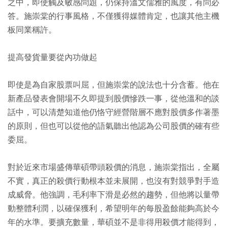
之中，即使觸及敏感問題，仍保持溫文儒雅的風度，有問必
答。施崇棠的行事風格，不僅獲得媒體肯定，也讓其他主機
板同業稱許。
提高發貨量要從內功做起
即使是為自家股票叫屈，但施崇棠的說法也十分含蓄。他在
新產品發表會開場不久即提到股價慘跌一事，從他溫和的談
話中，可以清楚知道他仍恪守經營階層不應對股價多作著墨
的原則，但也可以從他的語氣聽出他認為公司股價的確有些
委屈。
對於近來市場盛傳華碩帶頭殺價的消息，施崇棠指出，全屬
不實，真正的殺價行動根本並未展開，也沒有對競爭對手造
成威脅。他強調，毛利率下滑是必然的趨勢，但他將以量帶
動整體利潤，以確保獲利，希望明年的每股盈餘能夠高於今
年的水準。要擴充數量，華碩並不是非得用殺價才能得到，