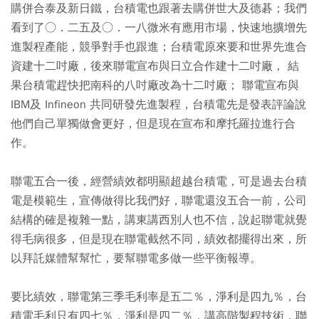
購併合泰及新日鐵，台積電也跟著去購併世大及德碁；我們
看到了○．二五及○．一八微米有應用市場，快速地擴增先
進製程產能，競爭對手也跟進；台積電原來要和世界先進合
資建十二吋廠，後來聯電宣布與日立合作建十二吋廠， 結
果台積電趕快把南科的八吋廠改為十二吋廠； 聯電宣布與
IBM及 Infineon 共同研發先進製程，台積電先是發表評論說
他們自己單獨做會更好，但是現在宣布和摩托羅拉進行合
作。
聯電五合一後，經營績效都明顯超越台積電，可是過去台積
電是模範生，宣傳做得比我們好，聯電還沒五合一前，公司
結構的確是複雜一點，講東講西別人也不信，說起聯電就覺
得毛病很多，但是現在聯電截然不同，績效都擺得出來，所
以拜託媒體幫幫忙，要幫聯電多做一些平衡報導。
要比績效，聯電第三季毛利率是五二％，淨利是四九％，台
積電毛利只有四七％，淨利是四二％，講高階製程技術，聯