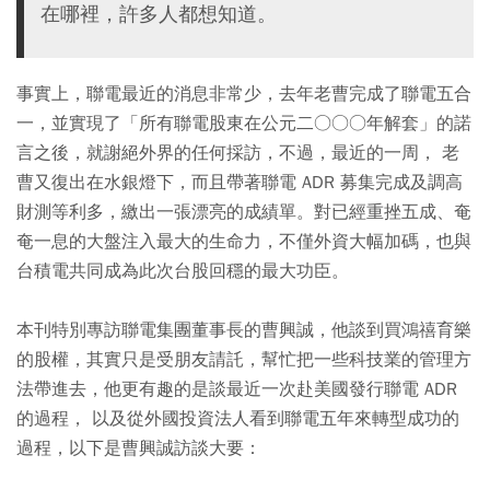
在哪裡，許多人都想知道。
事實上，聯電最近的消息非常少，去年老曹完成了聯電五合
一，並實現了「所有聯電股東在公元二○○○年解套」的諾
言之後，就謝絕外界的任何採訪，不過，最近的一周， 老
曹又復出在水銀燈下，而且帶著聯電 ADR 募集完成及調高
財測等利多，繳出一張漂亮的成績單。對已經重挫五成、奄
奄一息的大盤注入最大的生命力，不僅外資大幅加碼，也與
台積電共同成為此次台股回穩的最大功臣。
本刊特別專訪聯電集團董事長的曹興誠，他談到買鴻禧育樂
的股權，其實只是受朋友請託，幫忙把一些科技業的管理方
法帶進去，他更有趣的是談最近一次赴美國發行聯電 ADR
的過程， 以及從外國投資法人看到聯電五年來轉型成功的
過程，以下是曹興誠訪談大要：