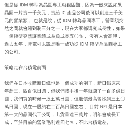
但是從 IDM 轉型為晶圓專工就很困難，因為一般來說如果
晶圓一片賣一千美元，賣給 IC 產品公司後可以創造三千美
元的營業額， 也就是說，從 IDM 轉為晶圓專工，營業額突
然之間就會縮到剩三分之一，現在大家都講究成長性，如果
一個轉型突然讓業績成為負成長五○％， 沒有人會高興，
過去五年，聯電可以說是唯一成功從 IDM 轉型為晶圓專工
的公司。
策略走在台積電前面
我們在日本收購新日鐵也是一個成功的例子，新日鐵原來一
年虧三、四百億日圓，但我們接手後一年就賺了一百多億日
圓，我們買的時候一股五萬日圓，但股價最高曾漲到三五○
萬日圓，現在一股約在二百萬日圓左右， 目前 NFI 是日本
第一大的晶圓代工公司，出貨量達三萬片，明年會成長五
成，至於目前的營業毛利達四七％，不比台積電差。