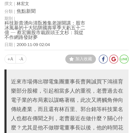
林宏文
焦點新聞
科技新貴湧向清翫雅集老謝開講：股市
冰風暴的十大陷阱國壽單季大虧五十二
億 ─ 蔡宏圖股市栽跟頭王文杉：我從
不作網路發財夢
2000-11-09 02:04
+A
-A
加入收藏
近來市場傳出聯電集團董事長曹興誠買下鴻禧育
樂部分股權，引起相當多人的重視，老曹過去在
電子業的布局素以謀略著稱，此次又將觸角伸向
傳統產業，而且還有林百里、郭台銘等科技業名
人也都在傳聞之列，老曹最近在做什麼？關心什
麼？尤其是他不做聯電董事長以後，他的時間花