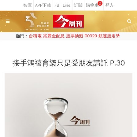
0
熱門：
台積電
兆豐金配息
股票抽籤
00929
航運股走勢
接手鴻禧育樂只是受朋友請託 P.30