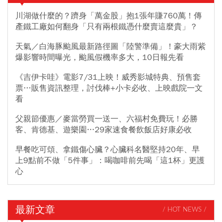
川湖做什麼的？躋身「萬金股」抱1張年賺760萬！傳
產鐵工廠如何翻身「只有兩根鐵憑什麼賣這麼貴」？
天氣／白海豚颱風最新路徑圖「陸警準備」！豪大雨紫
爆影響時間曝光，颱風假機率多大，10日報先看
《吉伊卡哇》電影7/31上映！威秀影城特典、預售套
票…販售資訊整理，討伐棒+小卡必收、上映戲院一文
看
父親節優惠／麥當勞買一送一、六福村免費玩！必勝
客、肯德基、遊樂園…29家速食餐飲飯店好康必收
早餐吃可頌、拿鐵傷心臟？心臟科名醫堅持20年、早
上9點前不做「5件事」：喝咖啡前先喝「這1杯」更護
心
最新文章
/ HOT NEWS /