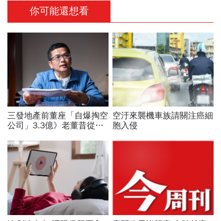
你可能還想看
PR
三發地產前董座「自爆掏空
空汙來襲機車族請關注癌細
公司」3.3億》老董昔從精
胞入侵
神病院脫逃、董娘阻擋查
帳 這家獲利創6年新高的
PR
公司怎麼了？