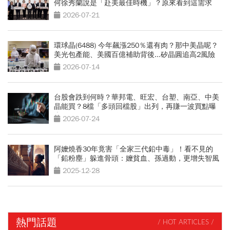
何徐秀蘭說是「赴美最佳時機」？原來看到這需求
2026-07-21
環球晶(6488) 今年飆漲250％還有肉？那中美晶呢？
美光包產能、美國百億補助背後...矽晶圓追高2風險
2026-07-14
台股會跌到何時？華邦電、旺宏、台塑、南亞、中美
晶能買？8檔「多頭回檔股」出列，再賺一波買點曝
光
2026-07-24
阿嬤燒香30年竟害「全家三代鉛中毒」！看不見的
「鉛粉塵」躲進骨頭：嬤貧血、孫過動，更增失智風
險
2025-12-28
熱門話題
/ HOT ARTICLES /