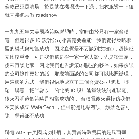
倫敦已經是清晨，於是就在機場洗一下澡，把衣服燙一下後
就直接跑去做 roadshow。
一九九五年去美國談策略聯盟時，當時由於只有一家台積
電，但是很多 IC 設計公司相當需要產能，我們覺得策略聯
盟的模式會相當成功，因此直覺是不要談到太細節，趕快成
立比較重要，可是我們還是得一家一家去談，先是談三家，
後來再談七家，因此我們也告訴策略聯盟的夥伴，如果後談
的公司條件更好的話，那麼前面談的公司都可以比照辦理，
用這樣的方式，我們很快地成立了三個合資公司聯誠、聯
瑞、聯嘉，把半數以上的北美 IC 設計能量統統納進聯電。
後來證明這個策略是相當成功的， 台積電後來還模仿我們
在美國成立 WaferTech ，但可能是地點有誤，績效乏善可
陳，學得並不成功。
聯電 ADR 在美國成功掛牌，其實當時環境真的是風雨飄