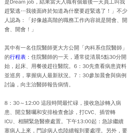
是Dream job，結果當天入職有個最後一天員工叫我
趕緊逃…我後面終於知道為什麼要趕緊逃了！」不少
人認為：「好像越高階的職務工作內容就是開會、開
會、開會！」
其中有一名住院醫師更大方公開「內科系住院醫師」
的
行程表
：住院醫師的一天，通常從清晨5點30分開
始，起床、用餐後趕往醫院。6：30先查看病患資料
並巡房，掌握病人最新狀況。7：30參加晨會與病例
討論，向主治醫師報告病情。
8：30～12:00 這段時間最忙碌，接收急診轉入病
患、開立醫囑和安排檢查會診，打CVC、插管轉
ICU、相關緊急醫療處置。下午13:00起：急診繼續
塞病人上來，門診病人也陸續報到要處理。另外，要