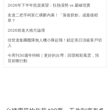
2026年下半年投資展望：狂熱漲勢 vs 嚴峻現實
友達二把手柯富仁裸辭內幕！「落後群創」成最後稻
草？
2026前進大南方論壇
佳世達集團艦隊無人機小隊起飛！鎖定美日頂級客戶切
入
今周刊30週年特輯｜更好的台灣：回望精彩風雲，預
見前瞻行動