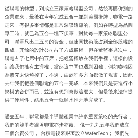
從聯電的轉型，到成立三家策略聯盟公司，然後再購併別的
企業進來，最後在今年完成五合一並到美國掛牌，聯電一路
走來，有很多事情都是非常深謀遠慮的。例如在轉型為晶圓
專工時，就已為五合一埋下伏筆，對於每一家策略聯盟公
司，聯電只出二五％的資金，但連同技術股占到全部股權的
四成，其餘的設計公司占了六成股權，但在董監事席次中，
聯電占了七席中的五席，把經營權放在我們手裡，這樣的設
計讓我們擁有主導權，當然這中間也遇到困難，例如聯瑞因
為擴充太快燒掉了，不過，由於許多方面都做了規畫，因此
去年我們把整個聯電的五合一完成，本來我們只是要進行小
規模的合併而已，並沒有想到會做這麼大，但是後來法律提
供了便利性，結果五合一就順水推舟地完成了。
過去五年，聯電都是半導體產業中許多重要策略的先行者，
我們的競爭者跟著聯電亦步亦趨。 像一九九五年我們成立
三個合資公司， 台積電後來跟著設立WaferTech； 我們先