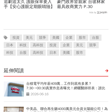
追劇追太久 護眼保單要入
豪門政界皆親家 台玻林家
手【安心護眼定期眼睛險】
最具政商實力 P.30
Ads by
投資
美元
競爭
美國
企業
股市
台股
日本
科技
高科技
投資
企業
美元
競爭
科技
台股
高科技
日本
美國
股市
延伸閱讀
台積電平均年薪409萬，工作到底有多累？
7:30→00:30真實作息表曝光！網曬醫師班表：誰比
較操？
2026-06-16
中美晶、聯合再生砸4000萬美元合資太陽能公司！為