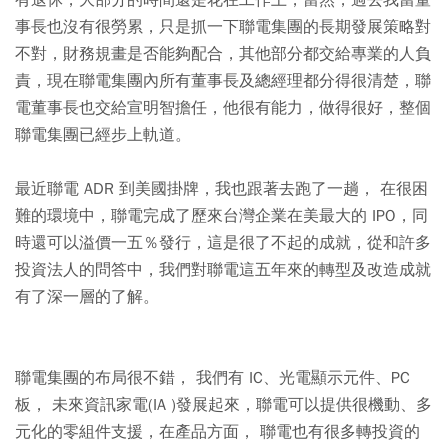
有退休，大部分的時間還是花在工作上，當然，過去我當董
事長也沒有很勞累，只是抓一下聯電集團的長期發展策略對
不對，財務規畫是否能夠配合，其他部分都交給專業的人負
責，現在聯電集團內所有董事長及總經理都分得很清楚，聯
電董事長也交給宣明智擔任，他很有能力，做得很好，整個
聯電集團已經步上軌道。
最近聯電 ADR 到美國掛牌，我也跟著去跑了一趟， 在很困
難的環境中，聯電完成了歷來台灣企業在美最大的 IPO，同
時還可以溢價一五％發行，這是很了不起的成就，從和許多
投資法人的問答中，我們對聯電這五年來的轉型及改造成就
有了深一層的了解。
聯電集團的布局很不錯， 我們有 IC、光電顯示元件、PC
板， 未來資訊家電(IA )發展起來，聯電可以提供很機動、多
元化的零組件支援，在產品方面， 聯電也有很多轉投資的