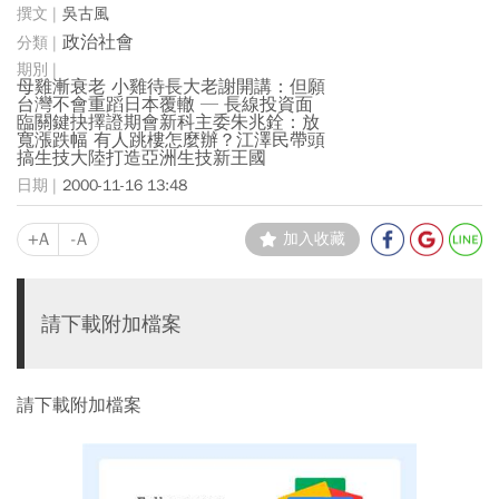
吳古風
政治社會
母雞漸衰老 小雞待長大老謝開講：但願
台灣不會重蹈日本覆轍 ─ 長線投資面
臨關鍵抉擇證期會新科主委朱兆銓：放
寬漲跌幅 有人跳樓怎麼辦？江澤民帶頭
搞生技大陸打造亞洲生技新王國
2000-11-16 13:48
+A
-A
加入收藏
請下載附加檔案
請下載附加檔案