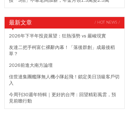
授「3招」不靠老闆加薪，年金月領1.3萬變2.5萬
最新文章
/ HOT NEWS /
2026年下半年投資展望：狂熱漲勢 vs 嚴峻現實
友達二把手柯富仁裸辭內幕！「落後群創」成最後稻
草？
2026前進大南方論壇
佳世達集團艦隊無人機小隊起飛！鎖定美日頂級客戶切
入
今周刊30週年特輯｜更好的台灣：回望精彩風雲，預
見前瞻行動