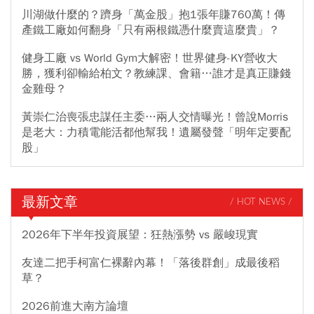
川湖做什麼的？躋身「萬金股」抱1張年賺760萬！傳
產鐵工廠如何翻身「只有兩根鐵憑什麼賣這麼貴」？
健身工廠 vs World Gym大解密！世界健身-KY營收大
勝，獲利卻輸給柏文？教練課、會籍…誰才是真正賺錢
金雞母？
黃崇仁治喪張忠謀任主委…兩人交情曝光！曾說Morris
是老大：力積電能活都他幫我！遺屬發聲「明年定要配
股」
最新文章
/ HOT NEWS /
2026年下半年投資展望：狂熱漲勢 vs 嚴峻現實
友達二把手柯富仁裸辭內幕！「落後群創」成最後稻
草？
2026前進大南方論壇