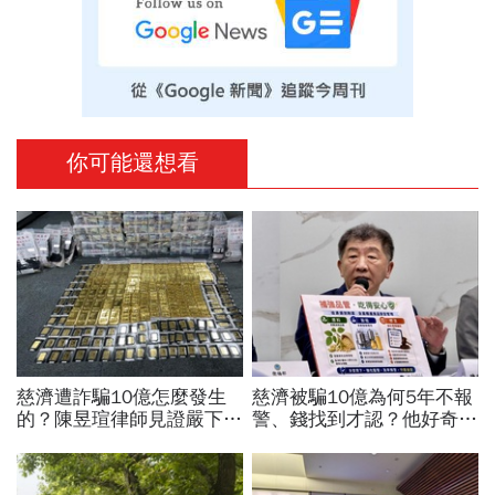
你可能還想看
慈濟遭詐騙10億怎麼發生
慈濟被騙10億為何5年不報
的？陳昱瑄律師見證嚴下跪
警、錢找到才認？他好奇：
博信任！豪宅藏158公斤黃
當年財報怎麼編…陳時中背
金，洗錢手法曝光…慈濟回
「擋疫苗」黑鍋只求1件事
應了