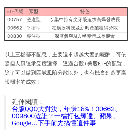
ETF代號
類型
特色
00757
激進型
以集中持有尖牙股追求高爆發成長
00662
平衡型
在廣泛科技及新興產業獲得分散
00830
專注型
深度參與AI與半導體成長機會
以上三檔都不配息，主要追求超越大盤的報酬，可依
照個人風險承受度選擇。透過台股+美股ETF的配置，
除了可以做到區域風險分散以外，也有機會創造更高
報酬率的成效！
延伸閱讀：
台版QQQ大對決，年賺18%！00662、
009800選誰？一檔打包輝達、蘋果、
Google...下手前先搞懂這件事