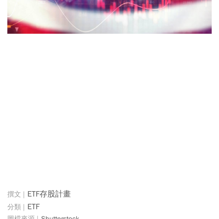
ETF存股計畫
ETF
Shutterstock