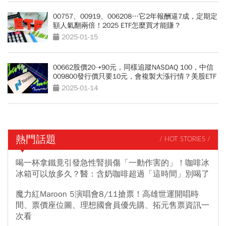
00757、00919、006208…它2年報酬逼7成，定期定
額人氣翻兩倍！2025 ETF怎麼買才能賺？
2025-01-15
00662股價20➝90元，同樣追蹤NASDAQ 100，中信
009800發行價只要10元，會複製大漲行情？美股ETF
比一比
2025-01-14
熱門話題
/ HOT STORIES /
喝一杯拿鐵竟引發急性腎損傷「一動作害的」！咖啡冰
冰箱可以放多久？醫：含奶咖啡超過「這時間」別喝了
魔力紅Maroon 5演唱會8/11搶票！高雄世運開唱時
間、票價座位圖、理想國會員優先購、拓元售票資訊一
次看