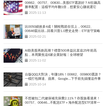
00662、00757、00830...美股ETF選誰好？AI狂飆高
勝率配置：這檔平均年翻1倍，想要安心賺就選它
2025-11-13
比0050績效多4成！關稅戰箭在弦上，00622、
00646竄出頭...回看川普1.0歷史走勢：ETF攻守策略
曝光
2025-02-21
AI助美股再創高潮？標普500本益比直追25年前高
點，本周聚焦這6家企業財報│全球暸望
2025-11-02
台版QQQ大對決，年賺18%！00662、009800選誰？
一檔打包輝達、蘋果、Google...下手前先搞懂這件事
2025-10-14
不想被扣二代健保補充保費2.11%？存股族看過來！
00757、00646...不配息ETF＋海外配息型ETF清單一