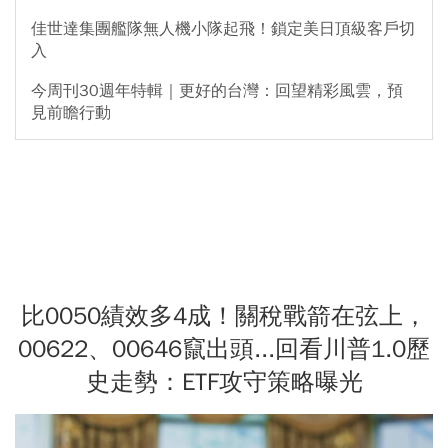
佳世達集團艦隊無人機小隊起飛！鎖定美日頂級客戶切
入
今周刊30週年特輯｜更好的台灣：回望精彩風雲，預
見前瞻行動
比0050績效多4成！關稅戰箭在弦上，
00622、00646竄出頭...回看川普1.0歷
史走勢：ETF攻守策略曝光