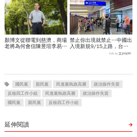
顏博文從聯電到慈濟，商場
禁止你出境就禁止…中國出
老將為何會信陳昱瑄李易
入境新規9/15上路，台灣
儒、豪給10億？慈濟發
人小心「有去無回」？4種
Ads by
聲：將捍衛信眾捐款、蔡英
職業特別注意：前例在這
文也說話
國民黨
親民黨
民進黨執政高層
政治操作失當
反核四工作小組
民進黨執政高層
政治操作失當
國民黨
親民黨
反核四工作小組
延伸閱讀