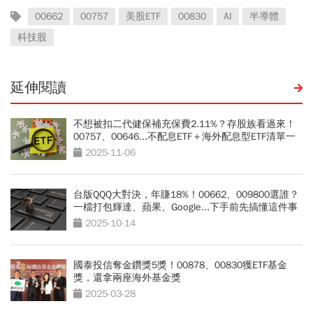
00662
00757
美股ETF
00830
AI
半導體
科技股
延伸閱讀
不想被扣二代健保補充保費2.11%？存股族看過來！
00757、00646...不配息ETF＋海外配息型ETF清單一
次看
2025-11-06
台版QQQ大對決，年賺18%！00662、009800選誰？
一檔打包輝達、蘋果、Google...下手前先搞懂這件事
2025-10-14
國泰投信奪金鑽獎5獎！00878、00830獲ETF基金
獎，還拿兩座海外基金獎
2025-03-28