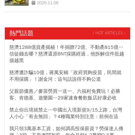
次看
2025-11-06
熱門話題
/ HOT ARTICLES /
慈濟1288億資產揭秘！年捐贈72億、不動產815億…
信徒錢去哪？慈濟還原BNT採購經過，他拆解信件批越
描越黑
慈濟遭詐騙10億，蔣萬安稱「政府買夠疫苗，民間就
不用採購」！謝金河：這句話說得不夠公道
父親節優惠／麥當勞買一送一、六福村免費玩！必勝
客、肯德基、遊樂園…29家速食餐飲飯店好康必收
禁止你出境就禁止…中國出入境新規9/15上路，台灣
人小心「有去無回」？4種職業特別注意：前例在這
我只領3萬基本工資，如何調高投保薪資？勞保達人傳