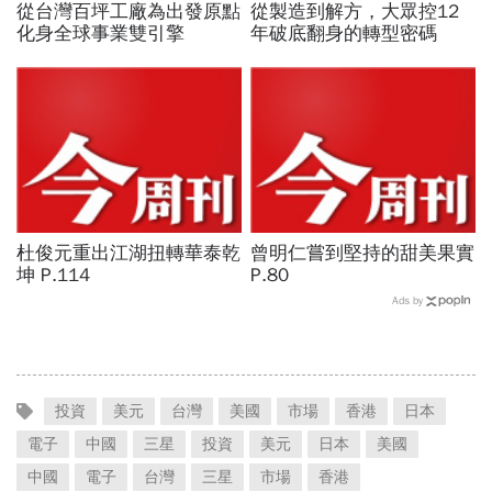
從台灣百坪工廠為出發原點
從製造到解方，大眾控12
化身全球事業雙引擎
年破底翻身的轉型密碼
杜俊元重出江湖扭轉華泰乾
曾明仁嘗到堅持的甜美果實
坤 P.114
P.80
Ads by
投資
美元
台灣
美國
市場
香港
日本
電子
中國
三星
投資
美元
日本
美國
中國
電子
台灣
三星
市場
香港