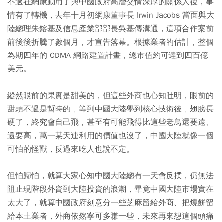
不過在網康動用了與中國政府高層交情深厚的關係人後，事
情有了轉機，去年十月初網康董事長 Irwin Jacobs 當面與大
陸總理朱鎔基及信息產業部部長吳基傳溝通，這項合作案前
前後後折騰了數個月，才宣告落幕。根據業者的估計，整個
為期四年的 CDMA 網路建置計畫，總市值約可達到四百億
美元。
縱然眼前的果實是甜美的，但這些外商也心知肚明，眼前的
甜頭不過是暫時的，等到中國大陸學到核心技術後，翅膀長
硬了，終究會自己飛，甚至有可能飛得比這些老鳥還要遠、
還要高，萬一某天連利用的價值也沒了，中國大陸就像一個
可怕的怪獸，反過來吃人也說不定。
但怕歸怕，就算大家心知中國大陸總有一天會反撲，仍無法
阻止現階段外資到大陸投資的浪潮，畢竟中國大陸市場實在
太大了，就算中國政府刻意分一些芝麻留給外商、把燒餅留
給本土業者，外商依然寧可多賺一些，未來再來想這個頭痛