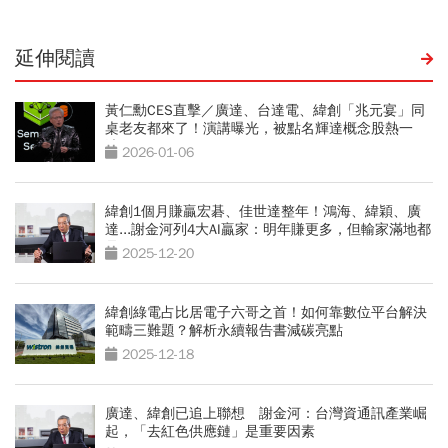
延伸閱讀
黃仁勳CES直擊／廣達、台達電、緯創「兆元宴」同
桌老友都來了！演講曝光，被點名輝達概念股熱一
波？
2026-01-06
緯創1個月賺贏宏碁、佳世達整年！鴻海、緯穎、廣
達...謝金河列4大AI贏家：明年賺更多，但輸家滿地都
是
2025-12-20
緯創綠電占比居電子六哥之首！如何靠數位平台解決
範疇三難題？解析永續報告書減碳亮點
2025-12-18
廣達、緯創已追上聯想 謝金河：台灣資通訊產業崛
起，「去紅色供應鏈」是重要因素