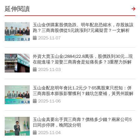
延伸閱讀
玉山金併購案股價急跌、明年配息恐縮水，存股族該
跑？三商壽股價從5元跳漲到7元藏疑雲？一文解析
2025-11-07
外資大賣玉山金(2884)22.8萬張，股價跌到30元...現
在能進場？迎娶三商壽會是短痛長多？3重壓力拆解
2025-11-03
玉山金配息明年會比1.2元少？65萬股東只想知：併
三商壽股本膨脹影響獲利？錢坑怎麼補，黃男州親解
2025-11-06
玉山金真要出手買三商壽？價格多少錢？兩家公司5
日同步停牌，晚間說分明
2025-11-04