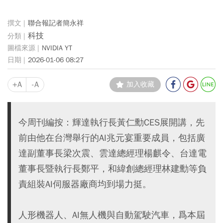
聯合報記者簡永祥
科技
NVIDIA YT
2026-01-06 08:27
+A
-A
加入收藏
今周刊編按：輝達執行長黃仁勳CES展開講，先
前由他在台灣舉行的AI兆元宴重要成員，包括廣
達副董事長梁次震、雲達總經理楊麒令、台達電
董事長暨執行長鄭平，和緯創總經理林建勳等負
責組裝AI伺服器廠商均到場力挺。
人形機器人、AI無人機與自動駕駛汽車，爲本屆