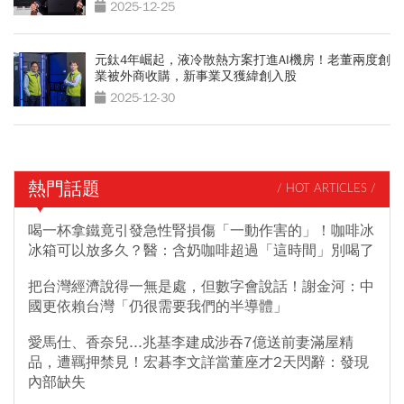
2025-12-25
元鈦4年崛起，液冷散熱方案打進AI機房！老董兩度創
業被外商收購，新事業又獲緯創入股
2025-12-30
熱門話題
/ HOT ARTICLES /
喝一杯拿鐵竟引發急性腎損傷「一動作害的」！咖啡冰
冰箱可以放多久？醫：含奶咖啡超過「這時間」別喝了
把台灣經濟說得一無是處，但數字會說話！謝金河：中
國更依賴台灣「仍很需要我們的半導體」
愛馬仕、香奈兒...兆基李建成涉吞7億送前妻滿屋精
品，遭羈押禁見！宏碁李文詳當董座才2天閃辭：發現
內部缺失