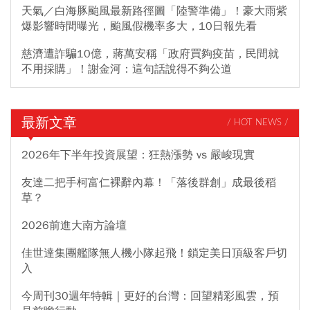
天氣／白海豚颱風最新路徑圖「陸警準備」！豪大雨紫
爆影響時間曝光，颱風假機率多大，10日報先看
慈濟遭詐騙10億，蔣萬安稱「政府買夠疫苗，民間就
不用採購」！謝金河：這句話說得不夠公道
最新文章
/ HOT NEWS /
2026年下半年投資展望：狂熱漲勢 vs 嚴峻現實
友達二把手柯富仁裸辭內幕！「落後群創」成最後稻
草？
2026前進大南方論壇
佳世達集團艦隊無人機小隊起飛！鎖定美日頂級客戶切
入
今周刊30週年特輯｜更好的台灣：回望精彩風雲，預