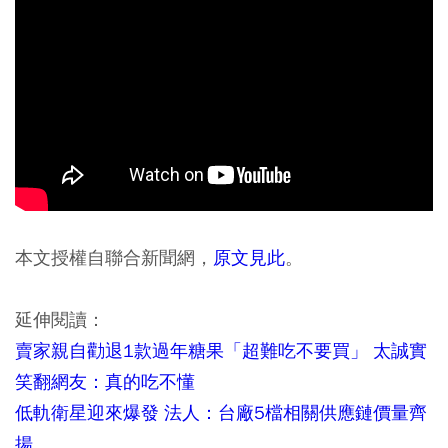
原文見此
本文授權自聯合新聞網，
。
延伸閱讀：
賣家親自勸退1款過年糖果「超難吃不要買」 太誠實
笑翻網友：真的吃不懂
低軌衛星迎來爆發 法人：台廠5檔相關供應鏈價量齊
揚