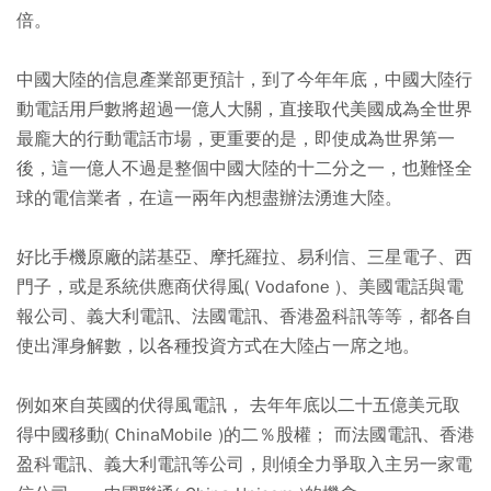
倍。
中國大陸的信息產業部更預計，到了今年年底，中國大陸行
動電話用戶數將超過一億人大關，直接取代美國成為全世界
最龐大的行動電話市場，更重要的是，即使成為世界第一
後，這一億人不過是整個中國大陸的十二分之一，也難怪全
球的電信業者，在這一兩年內想盡辦法湧進大陸。
好比手機原廠的諾基亞、摩托羅拉、易利信、三星電子、西
門子，或是系統供應商伏得風( Vodafone )、美國電話與電
報公司、義大利電訊、法國電訊、香港盈科訊等等，都各自
使出渾身解數，以各種投資方式在大陸占一席之地。
例如來自英國的伏得風電訊， 去年年底以二十五億美元取
得中國移動( ChinaMobile )的二％股權； 而法國電訊、香港
盈科電訊、義大利電訊等公司，則傾全力爭取入主另一家電