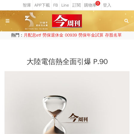
0
熱門：
月配息etf
勞保退休金
00939
勞保年金試算
存股名單
大陸電信熱全面引爆 P.90