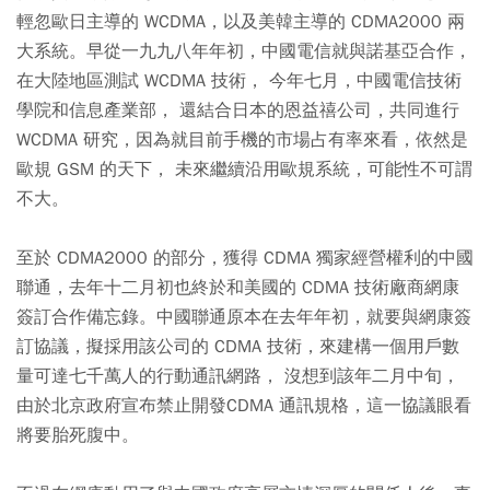
輕忽歐日主導的 WCDMA，以及美韓主導的 CDMA2000 兩
大系統。早從一九九八年年初，中國電信就與諾基亞合作，
在大陸地區測試 WCDMA 技術， 今年七月，中國電信技術
學院和信息產業部， 還結合日本的恩益禧公司，共同進行
WCDMA 研究，因為就目前手機的市場占有率來看，依然是
歐規 GSM 的天下， 未來繼續沿用歐規系統，可能性不可謂
不大。
至於 CDMA2000 的部分，獲得 CDMA 獨家經營權利的中國
聯通，去年十二月初也終於和美國的 CDMA 技術廠商網康
簽訂合作備忘錄。中國聯通原本在去年年初，就要與網康簽
訂協議，擬採用該公司的 CDMA 技術，來建構一個用戶數
量可達七千萬人的行動通訊網路， 沒想到該年二月中旬，
由於北京政府宣布禁止開發CDMA 通訊規格，這一協議眼看
將要胎死腹中。