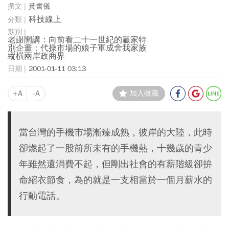
黃書儀
科技線上
老謝開講：向前看二十一世紀的贏家特
別企畫：代操市場的娘子軍成舍我家族
縱橫兩岸政商界
2001-01-11 03:13
+A
-A
加入收藏
當台灣的手機市場漸臻成熟，彼岸的大陸，此時
卻燃起了一股前所未有的手機熱，十幾歲的青少
年雖然還消費不起，但剛出社會的有薪階級卻拚
命縮衣節食，為的就是一支相當於一個月薪水的
行動電話。