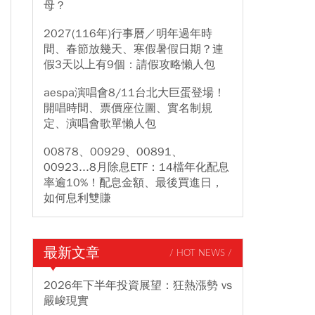
母？
2027(116年)行事曆／明年過年時
間、春節放幾天、寒假暑假日期？連
假3天以上有9個：請假攻略懶人包
aespa演唱會8/11台北大巨蛋登場！
開唱時間、票價座位圖、實名制規
定、演唱會歌單懶人包
00878、00929、00891、
00923...8月除息ETF：14檔年化配息
率逾10%！配息金額、最後買進日，
如何息利雙賺
最新文章
/ HOT NEWS /
2026年下半年投資展望：狂熱漲勢 vs
嚴峻現實