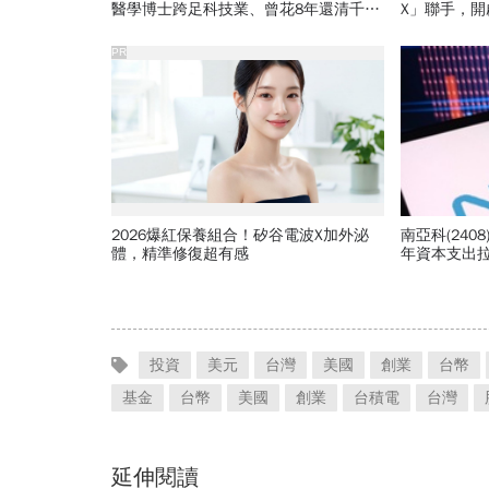
醫學博士跨足科技業、曾花8年還清千萬
X」聯手，
債務、搏「九命怪貓」稱號
PR
2026爆紅保養組合！矽谷電波X加外泌
南亞科(240
體，精準修復超有感
年資本支出拉
蓋廠買設備
投資
美元
台灣
美國
創業
台幣
基金
台幣
美國
創業
台積電
台灣
延伸閱讀