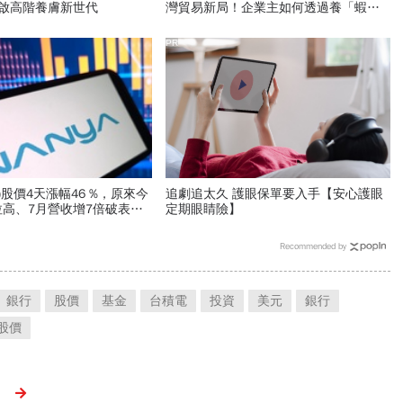
開啟高階養膚新世代
灣貿易新局！企業主如何透過養「蝦」
養「馬」掌握先機？
PR
8)股價4天漲幅46 %，原來今
追劇追太久 護眼保單要入手【安心護眼
高、7月營收增7倍破表！
定期眼睛險】
最新營運目標曝光
Recommended by
銀行
股價
基金
台積電
投資
美元
銀行
股價