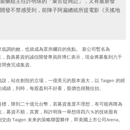
製藥組主任許明珠的「棄官從商記」，又有最新發
開發不禁感受到，前陣子阿扁總統所提電影《天搖地
來低調的她，也就成為眾所矚目的焦點。 新公司暫名為
為主，負責募資的誠信開發專員薛博仁表示，現金將募集到六千
月間會完成集資。
，站在創投的立場，一億美元的股本過大，以 Taigen 的經
的成績，到時，每股盈利不好看，股價也很難拉抬。
目標，降到二十億元台幣，若募資進度不理想，有可能再降為
法，募資不順，其實，和許明珠一舉想得四六％的技術股有
 Taigen 未來的策略聯盟夥伴，即美國上市公司Arena。