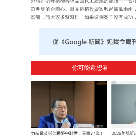
外傳許明珠積極尋求晶圓代工產業的龍頭──台
許明珠的企圖心。眼見這樁投資案興起風風雨雨
影響，請大家多幫幫忙，如果這個案子沒有成功
你可能還想看
PR
力積電黃崇仁睡夢中辭世，享壽77歲！
2026美肌