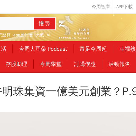
搜尋
怎麼算
esg是什麼
天氣
AI
生活
今周大耳朵 Podcast
富足今周起
幸福熟
存股助理
今周學堂
訂購優惠
活動報名
許明珠集資一億美元創業？P.9