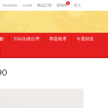
0
齡
ESG永續台灣
專題報導
今選頻道
0