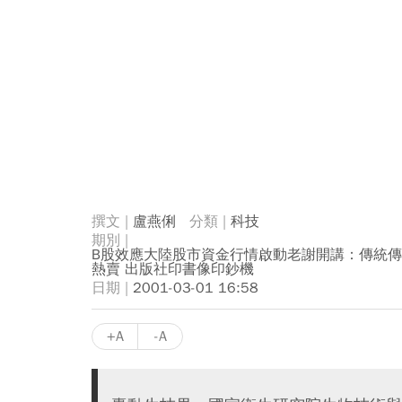
盧燕俐
科技
B股效應大陸股市資金行情啟動老謝開講：傳統傳
熱賣 出版社印書像印鈔機
2001-03-01 16:58
+A
-A