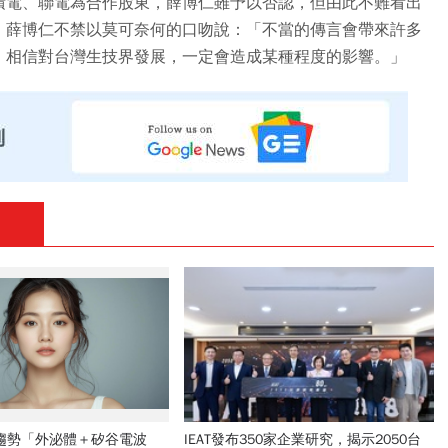
積電、聯電為合作股東，薛博仁雖予以否認，但由此不難看出
，薛博仁不禁以莫可奈何的口吻說：「不當的傳言會帶來許多
，相信對台灣生技界發展，一定會造成某種程度的影響。」
新趨勢「外泌體＋矽谷電波
IEAT發布350家企業研究，揭示2050台