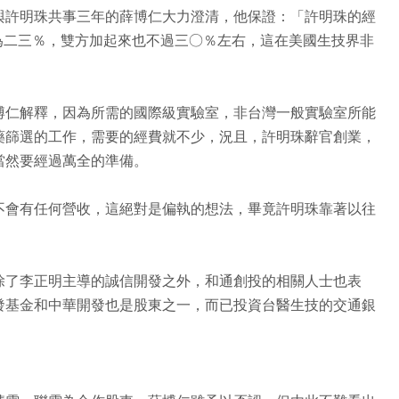
與許明珠共事三年的薛博仁大力澄清，他保證：「許明珠的經
隊為二三％，雙方加起來也不過三○％左右，這在美國生技界非
博仁解釋，因為所需的國際級實驗室，非台灣一般實驗室所能
藥篩選的工作，需要的經費就不少，況且，許明珠辭官創業，
當然要經過萬全的準備。
不會有任何營收，這絕對是偏執的想法，畢竟許明珠靠著以往
。
除了李正明主導的誠信開發之外，和通創投的相關人士也表
發基金和中華開發也是股東之一，而已投資台醫生技的交通銀