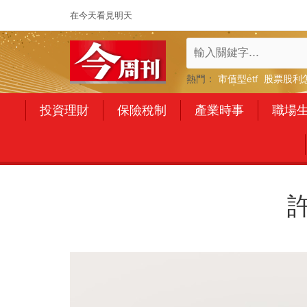
在今天看見明天
熱門：
市值型etf
股票股利
投資理財
保險稅制
產業時事
職場