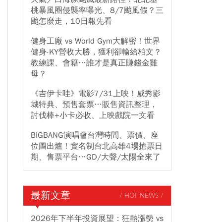
桃暴風圈侵襲率曝光、8/7颱風假？三
颱怎麼走，10日報先看
健身工廠 vs World Gym大解密！世界
健身-KY營收大勝，獲利卻輸給柏文？
教練課、會籍…誰才是真正賺錢金雞
母？
《吉伊卡哇》電影7/31上映！威秀影
城特典、預售套票…販售資訊整理，
討伐棒+小卡必收、上映戲院一文看
BIGBANG演唱會台灣時間、票價、座
位圖出爐！實名制台北高雄4場搶票日
期、售票平台…GD/大聲/太陽全來了
最新文章
/ HOT NEWS /
2026年下半年投資展望：狂熱漲勢 vs