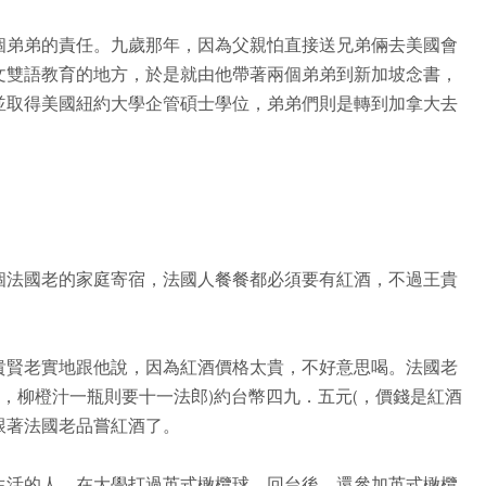
個弟弟的責任。九歲那年，因為父親怕直接送兄弟倆去美國會
文雙語教育的地方，於是就由他帶著兩個弟弟到新加坡念書，
並取得美國紐約大學企管碩士學位，弟弟們則是轉到加拿大去
個法國老的家庭寄宿，法國人餐餐都必須要有紅酒，不過王貴
貴賢老實地跟他說，因為紅酒價格太貴，不好意思喝。法國老
(，柳橙汁一瓶則要十一法郎)約台幣四九．五元(，價錢是紅酒
跟著法國老品嘗紅酒了。
生活的人，在大學打過英式橄欖球，回台後，還參加英式橄欖