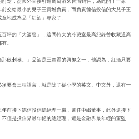
的前途，從國外直接引進葡萄酒來台灣銷售，為此開了一家
年前交給最小的兒子王貴增負責，而負責德信投信的大兒子王
成章地成為品「紅酒」專家了。
五百坪的「大酒窖」，這間特大的冷藏室最高紀錄曾收藏過高
都有。
酒那般刺喉。」品酒是王貴賢的興趣之一，他認為，紅酒只要
必須要會三種語言，就是除了從小學的英文、中文外，還有一
三年前接下德信投信總經理一職，兼任中纖董事，此外還接下
，不僅是投信界最年輕的總經理，還是金融界最年輕的董監