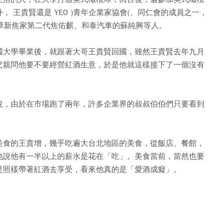
 王貴賢還是 YEO )青年企業家協會(、同仁會的成員之一，
括華新焦家第二代焦佑麒、和泰汽車的蘇純興等人。
國大學畢業後，就跟著大哥王貴賢回國，雖然王貴賢去年九月
父親問他要不要經營紅酒生意，於是他就這樣接下了一個沒有
說，由於在市場跑了兩年，許多企業界的叔叔伯伯們只要看到
美食的王貴增，幾乎吃遍大台北地區的美食，從飯店、餐館，
他說他有一半以上的薪水是花在「吃」。美食當前，當然也要
是照樣帶著紅酒去享受，看來他真的是「愛酒成癡」。