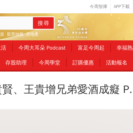
搜尋
資
股票抽籤
房地產
生活
今周大耳朵 Podcast
富足今周起
幸福熟
存股助理
今周學堂
訂購優惠
活動報名
賢、王貴增兄弟愛酒成癡 P.