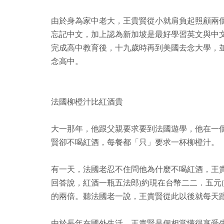
由於身為家中老大，王貴賢從小就肩負起照顧兩
忘記中文，加上認為新加坡是最好學習英文與中
完成高中教育後，十九歲時再到美國去念大學，
念高中。
法國柳橙汁比紅酒貴
大一那年，他跟父親要求要到法國遊學，他在一
賢卻不喝紅酒，每餐都「只」要求一杯柳橙汁。
有一天，法國老忍不住問他為什麼不喝紅酒，王
回答說，紅酒一瓶五法郎)約現在台幣二二．五元
的兩倍。聽法國老一說，王貴賢從此以後就每天
由於長年在國外生活，王貴賢是個相當懂得享受