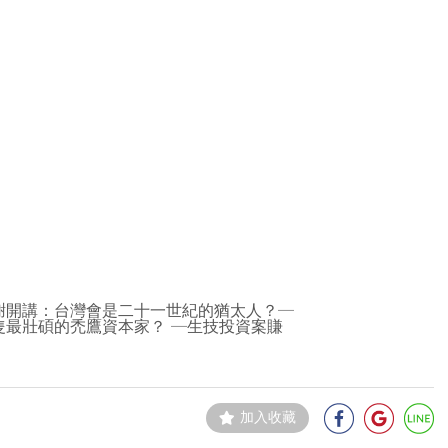
謝開講：台灣會是二十一世紀的猶太人？─
最壯碩的禿鷹資本家？ ─生技投資案賺
加入收藏