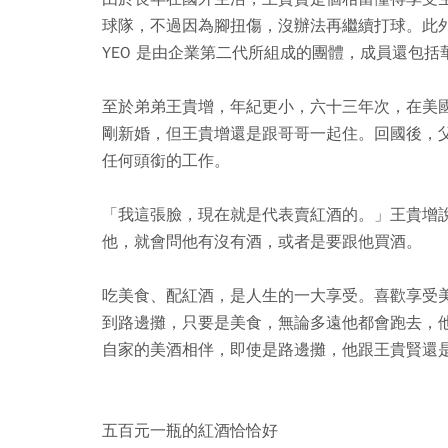
球隊，不過因為腳扭傷，沒辦法再繼續打球。此外，
YEO 是由企業第二代所組成的團體，成員還包
至於弟弟王貴增，年紀更小，六十三年次，在美
剛新婚，但王貴增還是跟哥哥一起住。回國後，
任何頭銜的工作。
「我這張臉，現在就是代表賣紅酒的。」王貴增
他，就會問他有沒有酒，或者是要跟他買酒。
吃美食、配紅酒，是人生的一大享受。喜歡享受
到路邊攤，只要是美食，無論多遠他都會跑去，
自家的美酒相伴，即使是路邊攤，他跟王貴賢還
五百元一瓶的紅酒恰恰好