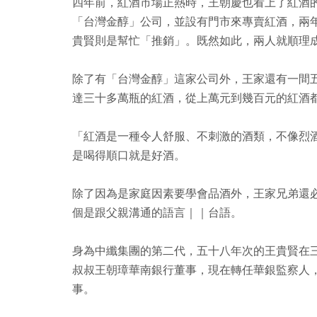
四年前，紅酒市場正熱時，王朝慶也看上了紅酒
「台灣金醇」公司，並設有門市來專賣紅酒，兩
貴賢則是幫忙「推銷」。既然如此，兩人就順理
除了有「台灣金醇」這家公司外，王家還有一間
達三十多萬瓶的紅酒，從上萬元到幾百元的紅酒
「紅酒是一種令人舒服、不刺激的酒類，不像烈
是喝得順口就是好酒。
除了因為是家庭因素要學會品酒外，王家兄弟還
個是跟父親溝通的語言｜｜台語。
身為中纖集團的第二代，五十八年次的王貴賢在
叔叔王朝璋華南銀行董事，現在轉任華銀監察人
事。