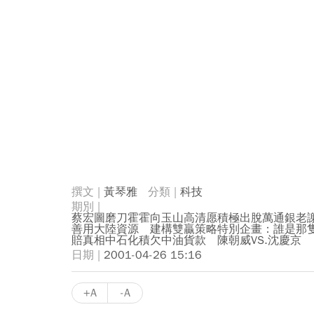
黃琴雅
科技
蔡宏圖磨刀霍霍向玉山高清愿積極出脫萬通銀老
善用大陸資源 建構雙贏策略特別企畫：誰是那隻
賠真相中石化積欠中油貨款 陳朝威VS.沈慶京
2001-04-26 15:16
+A
-A