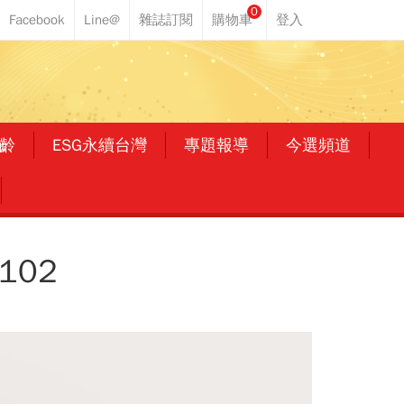
0
齡
ESG永續台灣
專題報導
今選頻道
102