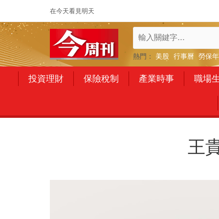
在今天看見明天
熱門：
美股
行事曆
勞保年
投資理財
保險稅制
產業時事
職場
王貴