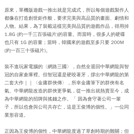
原來，單機版遊戲一推出就是完成式，所以每個遊戲製作人
都像在打造創世鉅作般，要求完美與高品質的畫面、劇情和
人物。結果，為了裝載這樣完美與品質的遊戲作品，得用掉
1.8G (約一千三百張磁片)的容量。而當時，很多人的硬碟
也只有 1G 的容量；當時，韓國來的遊戲至多只要 200M
(約一百三十張磁片)。
裝不進玩家電腦的〈網路三國〉，自然全退回中華網龍與智
冠的自家倉庫裡。但智冠還是硬咬著牙，撐出中華網龍的第
二套大作｜｜〈金庸群俠傳〉，所幸金庸筆下的群俠有名
氣、中華網龍改造的群俠更爭氣，從一推出就熱賣至今，成
為中華網龍的招牌與搖錢之作。「 因為會守著公司一輩
子，所以也會與公司共存亡，這是王俊博的個性。」一位同
業形容道。
正因為王俊博的個性，中華網龍度過了草創時期的難關；但