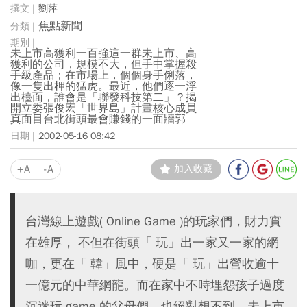
劉萍
焦點新聞
未上市高獲利一百強這一群未上市、高
獲利的公司，規模不大，但手中掌握殺
手級產品；在市場上，個個身手俐落，
像一隻出柙的猛虎。最近，他們逐一浮
出檯面，誰會是「聯發科技第二」？揭
開立委張俊宏「世界島」計畫核心成員
真面目台北街頭最會賺錢的一面牆郭
2002-05-16 08:42
+A
-A
加入收藏
台灣線上遊戲( Online Game )的玩家們，財力實
在雄厚， 不但在街頭「 玩」出一家又一家的網
咖，更在「 韓」風中，硬是「 玩」出營收逾十
一億元的中華網龍。而在家中不時埋怨孩子過度
沉迷玩 game 的父母們，也絕對想不到，未上市