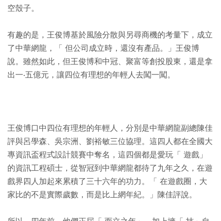
空殼子。
有趣的是，王俊博基於風險分散與另尋商機的考量下，成立
了中華網龍，「 但公司成立時，還沒有產品。」王俊博
說。雖然如此，但王俊博和中冠、聚富等創投股東，還是拿
出一‧五億元，讓四位有理想的年輕人去闖一闖。
王俊博口中四位有理想的年輕人，分別是中華網龍副總陳佳
評與呂學森、吳宗洲、劉裕敏三位協理。這四人都在全國大
專資訊盃程式設計競賽中奪名，這四個都是愛玩「 遊戲」
的資訊工程碩士，從智冠到中華網龍都待了九年之久，在遊
戲界四人加起來累積了三十六年的功力。「 在遊戲圈，大
家比的不是實際歲數，而是比上網年紀。」陳佳評說。