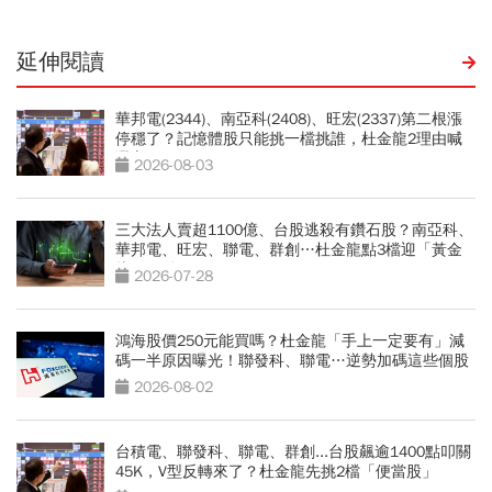
延伸閱讀
華邦電(2344)、南亞科(2408)、旺宏(2337)第二根漲
停穩了？記憶體股只能挑一檔挑誰，杜金龍2理由喊
選它
2026-08-03
三大法人賣超1100億、台股逃殺有鑽石股？南亞科、
華邦電、旺宏、聯電、群創…杜金龍點3檔迎「黃金
坑」買點
2026-07-28
鴻海股價250元能買嗎？杜金龍「手上一定要有」減
碼一半原因曝光！聯發科、聯電…逆勢加碼這些個股
2026-08-02
台積電、聯發科、聯電、群創...台股飆逾1400點叩關
45K，V型反轉來了？杜金龍先挑2檔「便當股」