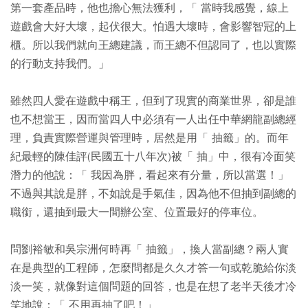
第一套產品時，他也擔心無法獲利，「 當時我感覺，線上
遊戲會大好大壞，起伏很大。怕遇大壞時，會影響智冠的上
櫃。所以我們就向王總建議，而王總不但認同了，也以實際
的行動支持我們。」
雖然四人愛在遊戲中稱王，但到了現實的商業世界，卻是誰
也不想當王，因而當四人中必須有一人出任中華網龍副總經
理，負責實際營運與管理時，居然是用「 抽籤」的。而年
紀最輕的陳佳評(民國五十八年次)被「 抽」中，很有冷面笑
潛力的他說：「 我因為胖，看起來有分量，所以當選！」
不過與其說是胖，不如說是手氣佳，因為他不但抽到副總的
職銜，還抽到最大一間辦公室、位置最好的停車位。
問劉裕敏和吳宗洲何時再「 抽籤」，換人當副總？兩人實
在是典型的工程師，怎麼問都是久久才答一句或乾脆給你淡
淡一笑，就像對這個問題的回答，也是在想了老半天後才冷
笑地說：「 不用再抽了吧！」