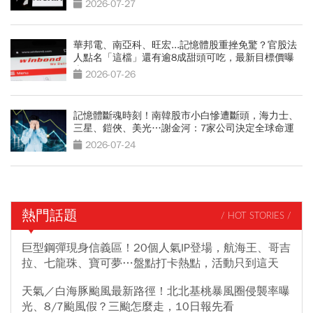
2026-07-27
華邦電、南亞科、旺宏...記憶體股重挫免驚？官股法
人點名「這檔」還有逾8成甜頭可吃，最新目標價曝
光
2026-07-26
記憶體斷魂時刻！南韓股市小白慘遭斷頭，海力士、
三星、鎧俠、美光…謝金河：7家公司決定全球命運
2026-07-24
熱門話題
/ HOT STORIES /
巨型鋼彈現身信義區！20個人氣IP登場，航海王、哥吉
拉、七龍珠、寶可夢…盤點打卡熱點，活動只到這天
天氣／白海豚颱風最新路徑！北北基桃暴風圈侵襲率曝
光、8/7颱風假？三颱怎麼走，10日報先看