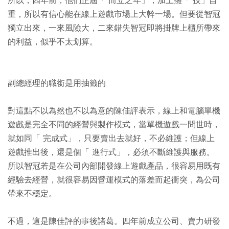
所以，四年前，他們正屆「 而立之年」，加上擁「 技」自
重，所以有信心能在線上遊戲市場上大幹一場。但要從智冠
獨立出來，一來風險大，二來錯失智冠即將掛牌上櫃所帶來
的利益，似乎不太划算。
副總經理的職銜是用抽籤的
對這點不以為然也不以為意的陳佳評表示，線上和電腦單機
遊戲是完全不同的經營與製作模式，當單機遊戲一問世時，
就如同「 完成式」，只要賣出去就好，不必維護；但線上
遊戲推出後，還是個「 進行式」，必須不斷維護與服務。
所以智冠若是在公司內部開發線上遊戲產品，很容易用既有
經驗去經營，就很容易因營運模式的落差而起衝突，為公司
帶來不穩定。
不過，這是陳佳評的事後諸葛。四年前成立公司、賣力研發