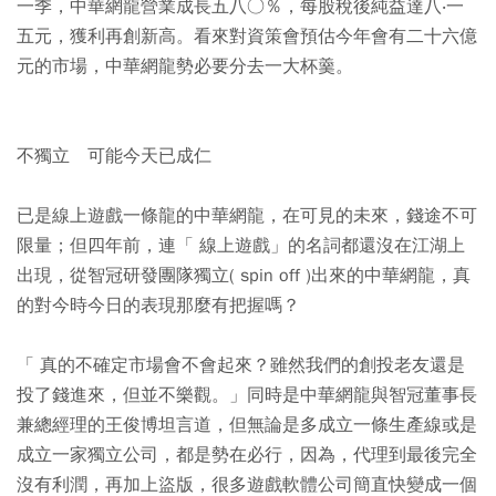
一季，中華網龍營業成長五八○％，每股稅後純益達八‧一
五元，獲利再創新高。看來對資策會預估今年會有二十六億
元的市場，中華網龍勢必要分去一大杯羹。
不獨立 可能今天已成仁
已是線上遊戲一條龍的中華網龍，在可見的未來，錢途不可
限量；但四年前，連「 線上遊戲」的名詞都還沒在江湖上
出現，從智冠研發團隊獨立( spin off )出來的中華網龍，真
的對今時今日的表現那麼有把握嗎？
「 真的不確定市場會不會起來？雖然我們的創投老友還是
投了錢進來，但並不樂觀。」同時是中華網龍與智冠董事長
兼總經理的王俊博坦言道，但無論是多成立一條生產線或是
成立一家獨立公司，都是勢在必行，因為，代理到最後完全
沒有利潤，再加上盜版，很多遊戲軟體公司簡直快變成一個