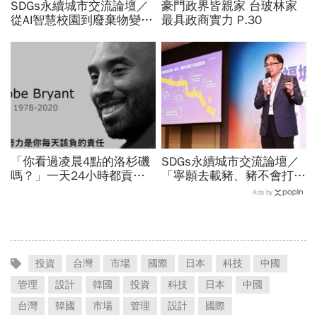
SDGs永續城市交流論壇／
豪門政界皆親家 台玻林家
從AI智慧校園到廢棄物變綠
最具政商實力 P.30
金！新北桃園、雲林屏東公
開亮點治理新解方
「你看過凌晨4點的洛杉磯
SDGs永續城市交流論壇／
嗎？」一天24小時都貢獻
「寧願去載豬、豬不會打
給籃球，NBA傳奇Kobe
1999」翻轉客運司機荒！
Ads by
Bryant教我的事
桃園市4大倡議，重構公共
運輸DNA
投資
台灣
市場
國際
日本
科技
中國
管理
設計
韓國
投資
科技
日本
中國
台灣
韓國
市場
管理
設計
國際