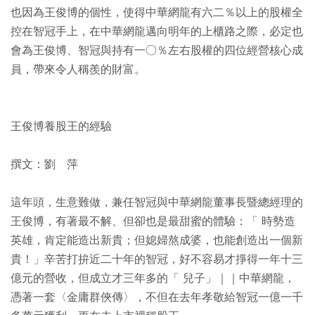
也因為王俊博的個性，使得中華網龍有六二％以上的股權全
控在智冠手上，在中華網龍邁向明年的上櫃路之際，必定也
會為王俊博、智冠與持有一○％左右股權的四位經營核心成
員，帶來令人稱羨的財富。
王俊博養股王的經驗
撰文：劉 萍
這年頭，生意難做，兼任智冠與中華網龍董事長暨總經理的
王俊博，有著最不解、但卻也是最甜蜜的體驗：「 時勢造
英雄，肯定能造出新貴；但媳婦熬成婆，也能創造出一個新
貴！」辛苦打拚近二十年的智冠，好不容易才掙得一年十三
億元的營收，但成立才三年多的「 兒子」｜｜中華網龍，
憑著一套〈金庸群俠傳〉，不但在去年孝敬給智冠一億一千