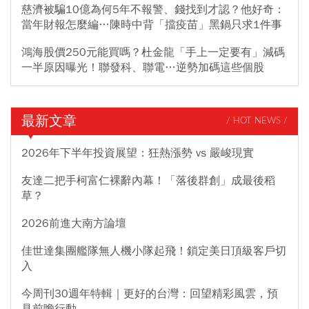
慈濟被騙10億為何5年不報警、錢找到才認？他好奇：
當年財報怎麼編…陳時中背「擋疫苗」黑鍋只求1件事
鴻海股價250元能買嗎？杜金龍「手上一定要有」減碼
一半原因曝光！聯發科、聯電…逆勢加碼這些個股
最新文章
/ HOT NEWS /
2026年下半年投資展望：狂熱漲勢 vs 嚴峻現實
友達二把手柯富仁裸辭內幕！「落後群創」成最後稻
草？
2026前進大南方論壇
佳世達集團艦隊無人機小隊起飛！鎖定美日頂級客戶切
入
今周刊30週年特輯｜更好的台灣：回望精彩風雲，預
見前瞻行動