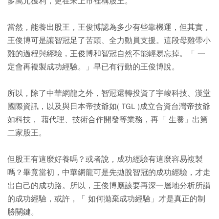
多萬元獲利，更在未上市裡稱股王。
當然，能養出股王，王俊博認為多少有些靠機運，但其實，
王俊博可是讓智冠足了苦頭、全力動員支援。這段母雞帶小
雞的過程與經驗，王俊博和智冠自然不能輕易忘掉。「 一
定會再複製成功經驗。」早已有行動的王俊博說。
所以，除了中華網龍之外，智冠還轉投資了宇峻科技、漢堂
國際資訊，以及與日本帝技爺如( TGL )成立合資台灣帝技爺
如科技， 藉代理、技術合作開發等業務，再「 生養」出第
二家股王。
但股王有這麼好養嗎？或者說，成功經驗有這麼容易複製
嗎？畢竟當初，中華網龍可是先拋脫智冠的成功經驗，才走
出自己的成功路。所以，王俊博應該要再深一層地分析所謂
的成功經驗，或許，「 如何拋棄成功經驗」才是真正的制
勝關鍵。