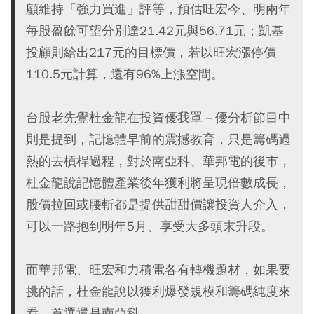
顧維持「強力買進」評等，預估旺宏今、明兩年
每股盈餘可望分別達21.42元與56.71元；凱基
投顧則給出217元的目標價，若以旺宏漲停價
110.5元計算，還有96%上漲空間。
台股老先覺杜金龍在投資優我罩－優分析節目中
則是提到，記憶體早前的震撼教育，只是籌碼過
熱的去槓桿過程，對於南亞科、華邦電的後市，
杜金龍說記憶體產業後年獲利將呈現倍數成長，
股價拉回或腰斬都是提供甜甜價讓投資人介入，
可以一路抱到明年5月、享受大多頭末升段。
而華邦電、旺宏和力積電各有轉機題材，如果要
挑的話，杜金龍說以獲利爆發規模和籌碼純度來
看，首選還是南亞科。