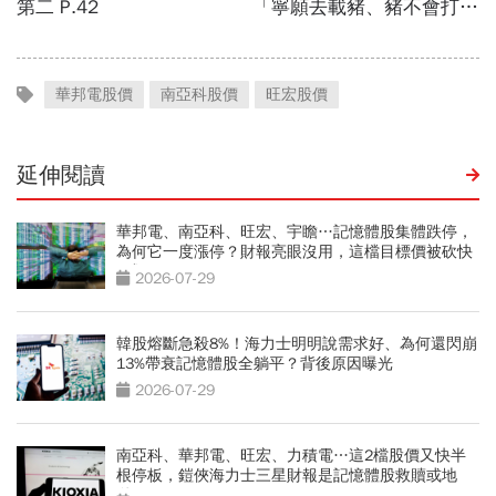
華邦電股價
南亞科股價
旺宏股價
延伸閱讀
華邦電、南亞科、旺宏、宇瞻…記憶體股集體跌停，
為何它一度漲停？財報亮眼沒用，這檔目標價被砍快
3成
2026-07-29
韓股熔斷急殺8%！海力士明明說需求好、為何還閃崩
13%帶衰記憶體股全躺平？背後原因曝光
2026-07-29
南亞科、華邦電、旺宏、力積電…這2檔股價又快半
根停板，鎧俠海力士三星財報是記憶體股救贖或地
獄？