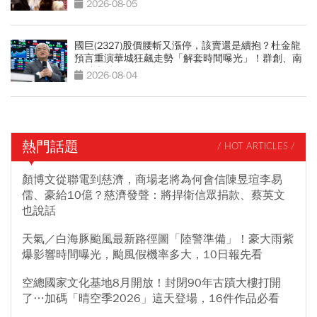
2026-08-05
國巨(2327)股價腰斬又漲停，該賣還是續抱？杜金龍
預言重演華城狂飆走勢「解套時間曝光」！群創、南
亞科也點名
2026-08-04
熱門話題
/ HOT ARTICLES /
顏博文從聯電到慈濟，商場老將為何會信陳昱瑄李易
儒、豪給10億？慈濟發聲：將捍衛信眾捐款、蔡英文
也說話
天氣／白海豚颱風最新路徑圖「陸警準備」！豪大雨紫
爆影響時間曝光，颱風假機率多大，10日報先看
空總國家文化基地8月開放！封閉90年古蹟大樓打開
了…加碼「晴空季2026」這天登場，16件作品必看