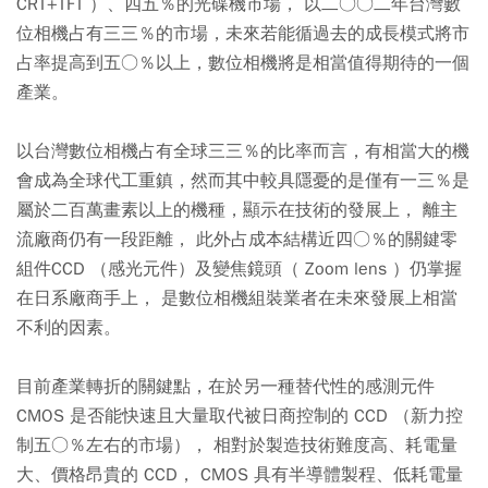
CRT+TFT ）、四五％的光碟機市場， 以二○○二年台灣數
位相機占有三三％的市場，未來若能循過去的成長模式將市
占率提高到五○％以上，數位相機將是相當值得期待的一個
產業。
以台灣數位相機占有全球三三％的比率而言，有相當大的機
會成為全球代工重鎮，然而其中較具隱憂的是僅有一三％是
屬於二百萬畫素以上的機種，顯示在技術的發展上， 離主
流廠商仍有一段距離， 此外占成本結構近四○％的關鍵零
組件CCD （感光元件）及變焦鏡頭（ Zoom lens ）仍掌握
在日系廠商手上， 是數位相機組裝業者在未來發展上相當
不利的因素。
目前產業轉折的關鍵點，在於另一種替代性的感測元件
CMOS 是否能快速且大量取代被日商控制的 CCD （新力控
制五○％左右的市場）， 相對於製造技術難度高、耗電量
大、價格昂貴的 CCD， CMOS 具有半導體製程、低耗電量