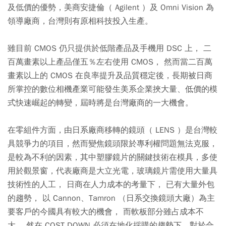
及低價的優勢，美商安捷倫（ Agilent ）及 Omni Vision 為
領導廠商，台灣則有原相科技投入生產。
雖目前 CMOS 仍只提供於低階產品及手機用 DSC 上， 二
百萬畫素以上產品僅五％左右使用 CMOS， 然而當二百萬
畫素以上的 CMOS 在良率提升及品質穩定後，長期被日商
所掌控的數位相機產業可能發生美系企業挾大量、低價的模
式快速崛起的轉變，屆時將是台灣廠商的一大機會。
在零組件方面，由日系廠商移轉的鏡頭（ LENS ）是台灣較
具競爭力的項目，然而變焦鏡頭限於專利權問題無法克服，
是較為不利的因素，其中塑膠鏡片的關鍵技術在模具，多使
用於觀景窗，代表廠商是大立光電，玻璃鏡片需使用大量具
技術性的人工， 日商在人力成本的考量下， 已有大量外包
的趨勢， 以 Cannon、Tamron （日系交換鏡頭大廠）為主
要客戶的今國具有較大的機會， 而軟板部分雖占成本不
大， 然在 COST DOWN 必須在地化採購的趨勢下，對於合