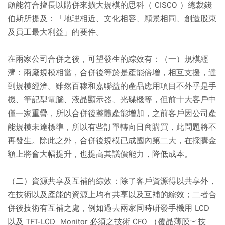
頗能符合擅長以購併來擴大規模的思科（ CISCO ）總裁錢
伯斯所提及：「地理相近、文化相容、願景相同、創造股東
及員工最大利益」的要件。
在兩家公司合併之後，可望發生的綜效有：（一）規模經
濟：兩廠規模相當，合併後等於是產能倍增，相互支援，達
到規模經濟。雖然百稼和嘉聯益的產品應用項目不外乎是手
機、筆記型電腦、液晶顯示器、光碟機等，但前十大客戶中
僅一家重疊，所以合併後整體產能增加，之前客戶因公司產
能規模未達標準，所以有些訂單轉向日商購買，此問題將不
再發生。除此之外，合併後規模已成國內第二大，在採購金
額上將會大幅提升，也提高其議價能力，降低成本。
（二）資源共享及互補的綜效：除了客戶資源得以共享外，
在技術以及產能的資源上均有共享以及互補的綜效；二者合
併後技術有互補之處，例如過去兩家同時研發手機用 LCD
以及 TFT-LCD Monitor 必須之技術 CFO （覆晶薄膜︶技