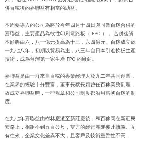
併百稼後的嘉聯益有相當的助益。
本周要導入的公司為將於今年四月十四日與同業百稼合併的
嘉聯益，主要產品為軟性印刷電路板（ FPC ）， 合併後資
本額將由六．八一億元提高為十三．六四億元。百稼成立於
一九七八年，初期以貿易為主，八三年自日本引進軟板生產
技術，成為台灣第一家生產 FPC 的廠商。
嘉聯益是由一群來自百稼的專業經理人於九二年共同創業，
在業界的經驗十分豐富，董事長蔡長穎曾任百稼業務副理，
故成立嘉聯益時，一些規章和公司制度都沿用當初百稼的制
度。
在九七年嘉聯益由樹林廠遷至新莊廠後，和百稼同在新莊民
安路上，相距不到五百公尺，雙方的經營團隊彼此熟識、互
有往來，企業文化差異不大，且客戶及技術重疊性不高，