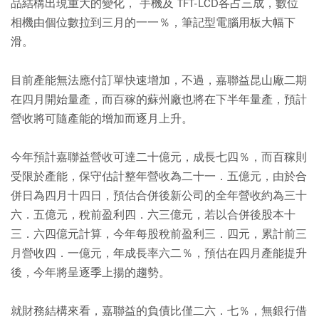
品結構出現重大的變化， 手機及 TFT-LCD各占三成，數位
相機由個位數拉到三月的一一％，筆記型電腦用板大幅下
滑。
目前產能無法應付訂單快速增加，不過，嘉聯益昆山廠二期
在四月開始量產，而百稼的蘇州廠也將在下半年量產，預計
營收將可隨產能的增加而逐月上升。
今年預計嘉聯益營收可達二十億元，成長七四％，而百稼則
受限於產能，保守估計整年營收為二十一．五億元，由於合
併日為四月十四日，預估合併後新公司的全年營收約為三十
六．五億元，稅前盈利四．六三億元，若以合併後股本十
三．六四億元計算，今年每股稅前盈利三．四元，累計前三
月營收四．一億元，年成長率六二％，預估在四月產能提升
後，今年將呈逐季上揚的趨勢。
就財務結構來看，嘉聯益的負債比僅二六．七％，無銀行借