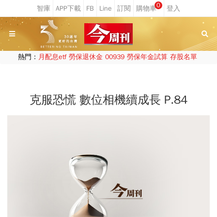
0
熱門：
月配息etf
勞保退休金
00939
勞保年金試算
存股名單
克服恐慌 數位相機續成長 P.84