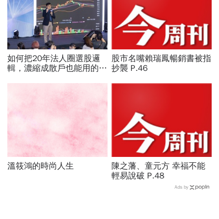
如何把20年法人圈選股邏
股市名嘴賴瑞鳳暢銷書被指
輯，濃縮成散戶也能用的三
抄襲 P.46
步驟？曾任政府基金操盤手
黃豐凱的巨浪碉堡法
溫筱鴻的時尚人生
陳之藩、童元方 幸福不能
輕易說破 P.48
Ads by