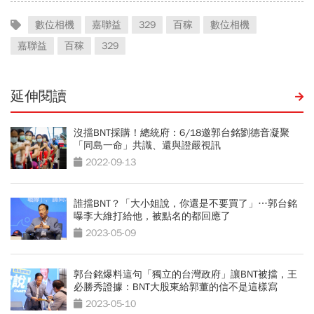
數位相機
嘉聯益
329
百稼
數位相機
嘉聯益
百稼
329
延伸閱讀
沒擋BNT採購！總統府：6/18邀郭台銘劉德音凝聚
「同島一命」共識、還與證嚴視訊
2022-09-13
誰擋BNT？「大小姐說，你還是不要買了」…郭台銘
曝李大維打給他，被點名的都回應了
2023-05-09
郭台銘爆料這句「獨立的台灣政府」讓BNT被擋，王
必勝秀證據：BNT大股東給郭董的信不是這樣寫
2023-05-10