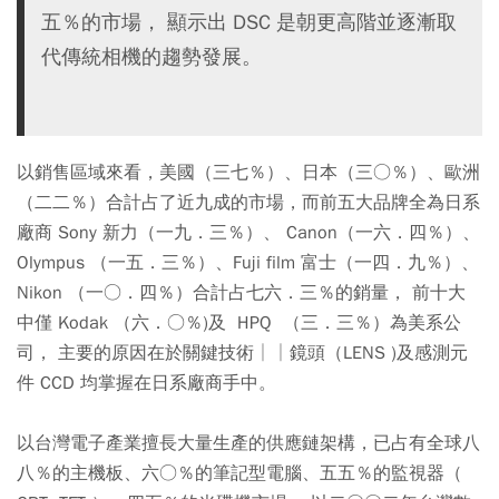
五％的市場， 顯示出 DSC 是朝更高階並逐漸取
代傳統相機的趨勢發展。
以銷售區域來看，美國（三七％）、日本（三○％）、歐洲
（二二％）合計占了近九成的市場，而前五大品牌全為日系
廠商 Sony 新力（一九．三％）、 Canon（一六．四％）、
Olympus （一五．三％）、Fuji film 富士（一四．九％）、
Nikon （一○．四％）合計占七六．三％的銷量， 前十大
中僅 Kodak （六．○％)及 HPQ （三．三％）為美系公
司， 主要的原因在於關鍵技術││鏡頭（LENS )及感測元
件 CCD 均掌握在日系廠商手中。
以台灣電子產業擅長大量生產的供應鏈架構，已占有全球八
八％的主機板、六○％的筆記型電腦、五五％的監視器（