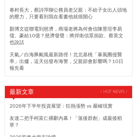
眷村長大，蔡詩萍聊公務員老父親：不給子女出人頭地
的壓力，只要看到我在看書他就很開心
顏博文從聯電到慈濟，商場老將為何會信陳昱瑄李易
儒、豪給10億？慈濟發聲：將捍衛信眾捐款、蔡英文
也說話
天氣／白海豚颱風最新路徑！北北基桃「暴風圈侵襲
率」出爐，這天估發布海警，父親節會影響嗎？10日
報先看
最新文章
/ HOT NEWS /
2026年下半年投資展望：狂熱漲勢 vs 嚴峻現實
友達二把手柯富仁裸辭內幕！「落後群創」成最後稻
草？