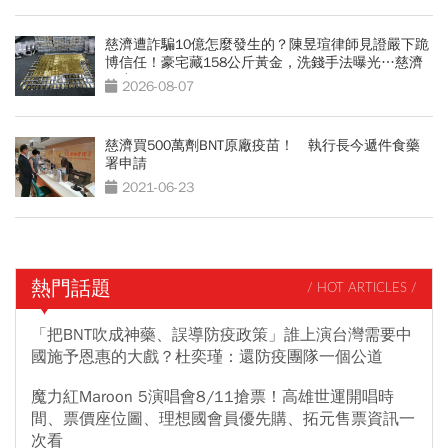
慈濟遭詐騙10億怎麼發生的？陳昱瑄律師見證嚴下跪
博信任！豪宅藏158公斤黃金，洗錢手法曝光…慈濟
回應了
2026-08-07
慈濟買500萬劑BNT原廠疫苗！ 執行長今遞件食藥
署申請
2021-06-23
熱門話題
/ HOT ARTICLES /
「把BNT吹成神藥、誤導防疫政策」誰上演台灣需要中
國施予恩惠的大戲？杜奕瑾：還防疫團隊一個公道
魔力紅Maroon 5演唱會8/11搶票！高雄世運開唱時
間、票價座位圖、理想國會員優先購、拓元售票資訊一
次看