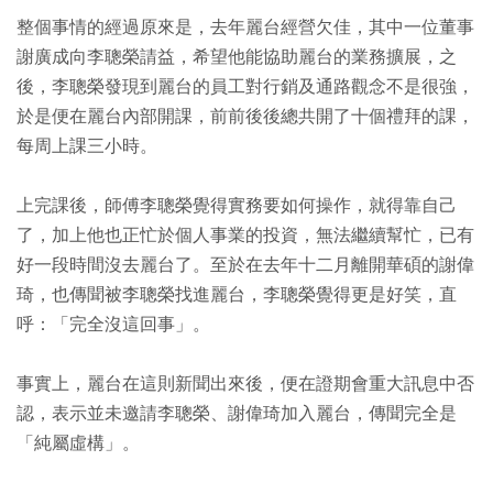
整個事情的經過原來是，去年麗台經營欠佳，其中一位董事
謝廣成向李聰榮請益，希望他能協助麗台的業務擴展，之
後，李聰榮發現到麗台的員工對行銷及通路觀念不是很強，
於是便在麗台內部開課，前前後後總共開了十個禮拜的課，
每周上課三小時。
上完課後，師傅李聰榮覺得實務要如何操作，就得靠自己
了，加上他也正忙於個人事業的投資，無法繼續幫忙，已有
好一段時間沒去麗台了。至於在去年十二月離開華碩的謝偉
琦，也傳聞被李聰榮找進麗台，李聰榮覺得更是好笑，直
呼：「完全沒這回事」。
事實上，麗台在這則新聞出來後，便在證期會重大訊息中否
認，表示並未邀請李聰榮、謝偉琦加入麗台，傳聞完全是
「純屬虛構」。