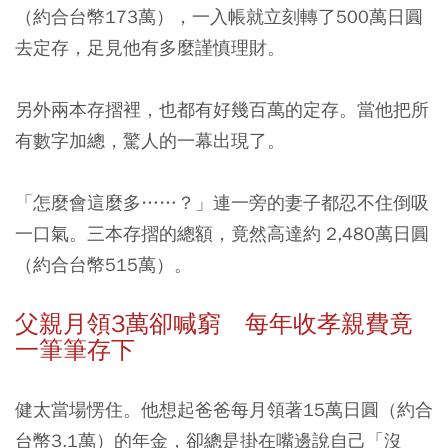
（約合台幣173萬），一入帳就立刻轉了500萬日圓
去定存，足見他有多麼謹慎理財。
另外兩本存摺裡，也都有好幾百萬的定存。當他把所
有數字加總，驚人的一幕出現了。
「怎麼會這麼多……？」連一旁的妻子都忍不住倒吸
一口氣。三本存摺的總額，竟然高達約 2,480萬日圓
（約合台幣515萬）。
父親月領3萬卻喊窮 每年收孝親費竟
一筆筆存下
健太當場愣住。他想起爸爸每月領著15萬日圓（約合
台幣3.1萬）的年金，卻總是掛在嘴邊說自己「沒