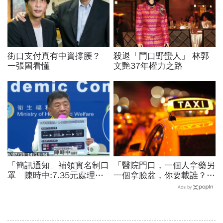
街口支付真有中資撐腰？
殺退「門口野蠻人」 林郭
一張圖看懂
文艷37年權力之路
「簡訊通知」補領實名制口
「醫院門口，一個人拿藥另
罩 陳時中:7.35元處理費
一個拿臉盆，你要載誰？」
一率由政府負擔
一個計程車司機給我們上了
Ads by
13年的MBA課