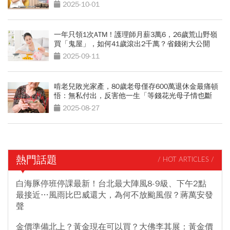
務自由？
2025-10-01
一年只領1次ATM！護理師月薪3萬6，26歲荒山野嶺
買「鬼屋」，如何41歲滾出2千萬？省錢術大公開
2025-09-11
啃老兒敗光家產，80歲老母僅存600萬退休金最痛頓
悟：無私付出，反害他一生「等錢花光母子情也斷
了」
2025-08-27
熱門話題
/ HOT ARTICLES /
白海豚停班停課最新！台北最大陣風8-9級、下午2點
最接近…風雨比巴威還大，為何不放颱風假？蔣萬安發
聲
金價準備北上？黃金現在可以買？大佛李其展：黃金價