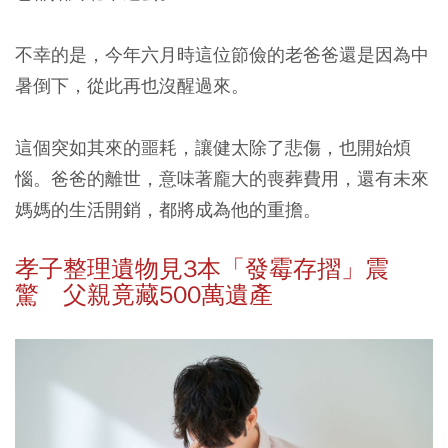
不幸的是，今年六月時這位節儉的老爸爸還是因為中
暑倒下，從此再也沒醒過來。
這個突如其來的噩耗，讓健太除了悲傷，也開始煩
惱。爸爸的離世，意味著龐大的喪葬費用，還有未來
媽媽的生活開銷，都將成為他的重擔。
孝子整理遺物見3本「發霉存摺」震
驚 父親竟藏500萬遺產