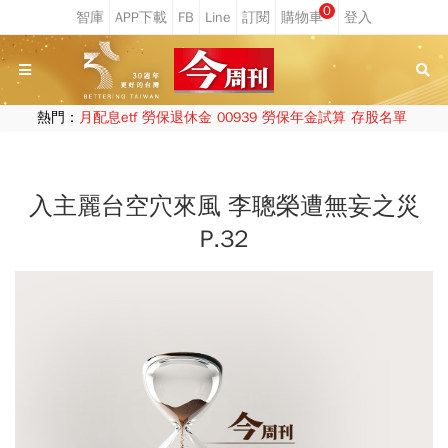
0
熱門：
月配息etf
勞保退休金
00939
勞保年金試算
存股名單
入主麗台空穴來風 李聰榮遭無妄之災
P.32