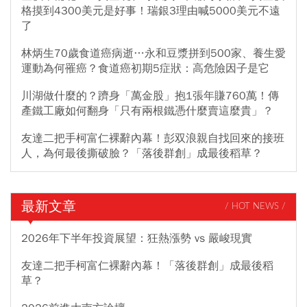
格摸到4300美元是好事！瑞銀3理由喊5000美元不遠
了
林炳生70歲食道癌病逝…永和豆漿拼到500家、養生愛
運動為何罹癌？食道癌初期5症狀：高危險因子是它
川湖做什麼的？躋身「萬金股」抱1張年賺760萬！傳
產鐵工廠如何翻身「只有兩根鐵憑什麼賣這麼貴」？
友達二把手柯富仁裸辭內幕！彭双浪親自找回來的接班
人，為何最後撕破臉？「落後群創」成最後稻草？
最新文章
/ HOT NEWS /
2026年下半年投資展望：狂熱漲勢 vs 嚴峻現實
友達二把手柯富仁裸辭內幕！「落後群創」成最後稻
草？