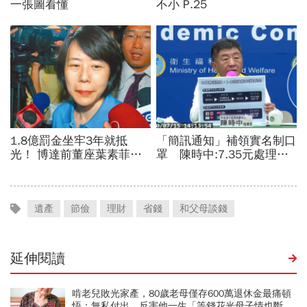
遺產
節儉
理財
省錢
和父母談錢
延伸閱讀
啃老兒敗光家產，80歲老母僅存600萬退休金最痛頓
悟：無私付出，反害他一生「等錢花光母子情也斷