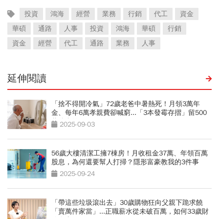
投資
鴻海
經營
業務
行銷
代工
資金
華碩
通路
人事
投資
鴻海
華碩
行銷
資金
經營
代工
通路
業務
人事
延伸閱讀
「捨不得開冷氣」72歲老爸中暑熱死！月領3萬年
金、每年6萬孝親費卻喊窮...「3本發霉存摺」留500
萬遺產啟示
2025-09-03
56歲大樓清潔工擁7棟房！月收租金37萬、年領百萬
股息，為何還要幫人打掃？隱形富豪教我的3件事
2025-09-24
「帶這些垃圾滾出去」30歲購物狂向父親下跪求饒
「賣萬件家當」...正職薪水從未破百萬，如何33歲財