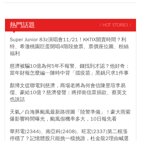
熱門話題
/ HOT STORIES /
Super Junior 83z演唱會11/21！KKTIX開賣時間？利
特、希澈桃園巨蛋開唱4階段搶票、票價座位圖、粉絲
福利
慈濟被騙10億為何5年不報警、錢找到才認？他好奇：
當年財報怎麼編…陳時中背「擋疫苗」黑鍋只求1件事
顏博文從聯電到慈濟，商場老將為何會信陳昱瑄李易
儒、豪給10億？慈濟發聲：將捍衛信眾捐款、蔡英文
也說話
天氣／白海豚颱風最新路徑圖「陸警準備」！豪大雨紫
爆影響時間曝光，颱風假機率多大，10日報先看
華邦電(2344)、南亞科(2408)、旺宏(2337)第二根漲
停穩了？記憶體股只能挑一檔挑誰，杜金龍2理由喊選