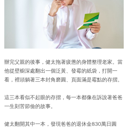
辦完父親的後事，健太拖著疲憊的身體整理老家。
當
他從壁櫥深處翻出一個泛黃、發霉的紙袋，打開一
看，裡頭躺著三本封角磨圓、頁面滿是霉點的存摺。
這三本看似不起眼的存摺，每一本都像在訴說著爸爸
一生刻苦節儉的故事。
健太翻開其中一本，發現爸爸的退休金830萬日圓