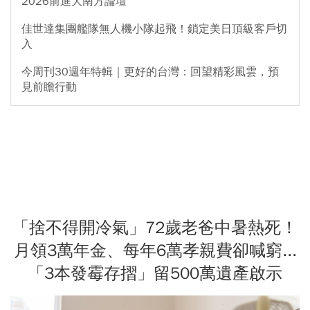
2026前進大南方論壇
佳世達集團艦隊無人機小隊起飛！鎖定美日頂級客戶切
入
今周刊30週年特輯｜更好的台灣：回望精彩風雲，預
見前瞻行動
「捨不得開冷氣」72歲老爸中暑熱死！
月領3萬年金、每年6萬孝親費卻喊窮...
「3本發霉存摺」留500萬遺產啟示