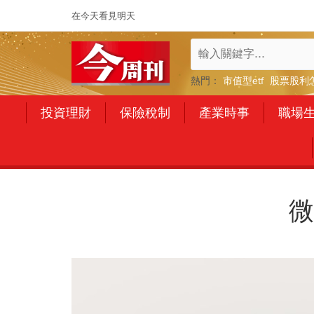
在今天看見明天
熱門：
市值型etf
股票股利
投資理財
保險稅制
產業時事
職場
微