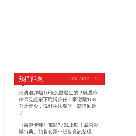
熱門話題
/ HOT ARTICLES /
慈濟遭詐騙10億怎麼發生的？陳昱瑄
律師見證嚴下跪博信任！豪宅藏158
公斤黃金，洗錢手法曝光…慈濟回應
了
《吉伊卡哇》電影7/31上映！威秀影
城特典、預售套票…販售資訊整理，