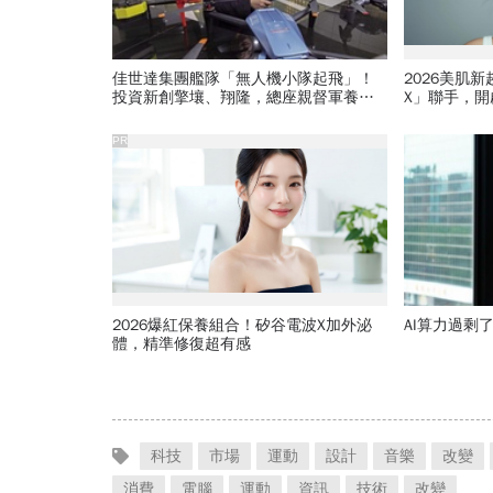
佳世達集團艦隊「無人機小隊起飛」！
2026美肌
投資新創擎壤、翔隆，總座親督軍養大
X」聯手，
精兵：鎖定美日頂級客戶切入
PR
2026爆紅保養組合！矽谷電波X加外泌
AI算力過剩
體，精準修復超有感
科技
市場
運動
設計
音樂
改變
消費
電腦
運動
資訊
技術
改變