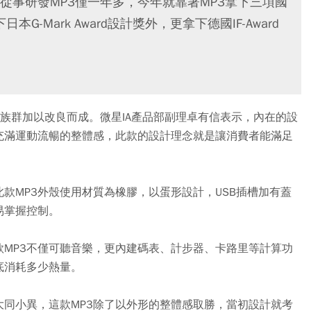
從事研發MP3僅一年多，今年就靠著MP3拿下三項國
下日本G-Mark Award設計獎外，更拿下德國IF-Award
再針對運動族群加以改良而成。微星IA產品部副理卓有信表示，內在的設
充滿運動流暢的整體感，此款的設計理念就是讓消費者能滿足
款MP3外殼使用材質為橡膠，以蛋形設計，USB插槽加有蓋
易掌握控制。
MP3不僅可聽音樂，更內建碼表、計步器、卡路里等計算功
底消耗多少熱量。
大同小異，這款MP3除了以外形的整體感取勝，當初設計就考