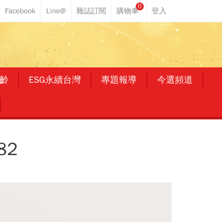
0
齡
ESG永續台灣
專題報導
今選頻道
82