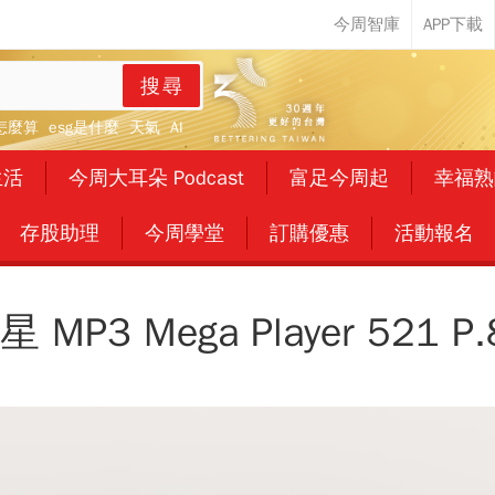
搜尋
怎麼算
esg是什麼
天氣
AI
生活
今周大耳朵 Podcast
富足今周起
幸福熟
存股助理
今周學堂
訂購優惠
活動報名
星 MP3 Mega Player 521 P.