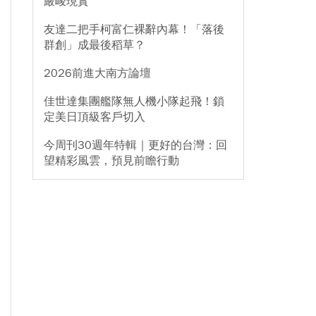
嚴峻現實
友達二把手柯富仁裸辭內幕！「落後
群創」成最後稻草？
2026前進大南方論壇
佳世達集團艦隊無人機小隊起飛！鎖
定美日頂級客戶切入
今周刊30週年特輯｜更好的台灣：回
望精彩風雲，預見前瞻行動