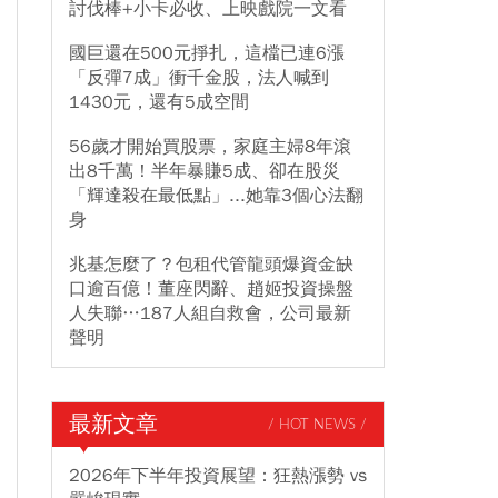
討伐棒+小卡必收、上映戲院一文看
國巨還在500元掙扎，這檔已連6漲
「反彈7成」衝千金股，法人喊到
1430元，還有5成空間
56歲才開始買股票，家庭主婦8年滾
出8千萬！半年暴賺5成、卻在股災
「輝達殺在最低點」...她靠3個心法翻
身
兆基怎麼了？包租代管龍頭爆資金缺
口逾百億！董座閃辭、趙姬投資操盤
人失聯…187人組自救會，公司最新
聲明
最新文章
/ HOT NEWS /
2026年下半年投資展望：狂熱漲勢 vs