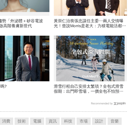
新趨勢「外泌體＋矽谷電波
黃崇仁治喪張忠謀任主委…兩人交情曝
開啟高階養膚新世代
光！曾說Morris是老大：力積電能活都他
幫我！遺屬發聲「明年定要配股」
PR
了嗎?
滑雪行程自己安排太繁瑣？全包式滑雪
假期：出門即雪場，一價全包不怕預算
爆表！
Recommended by
消費
技術
電腦
資訊
科技
市場
設計
音樂