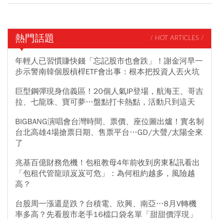
熱門話題
/ HOT ARTICLES /
年輕人已習慣賺快錢「忘記股市也會跌」！謝金河早一
步示警南韓個股槓桿ETF會出事：根本把投資人丟火坑
巨型鋼彈現身信義區！20個人氣IP登場，航海王、哥吉
拉、七龍珠、寶可夢…盤點打卡熱點，活動只到這天
BIGBANG演唱會台灣時間、票價、座位圖出爐！實名制
台北高雄4場搶票日期、售票平台…GD/大聲/太陽全來
了
兆基百億財務危機！包租教母4年前收到房東私訊看出
「包租代管龍頭岌岌可危」：為何租約越多，風險越
高？
台股周一漲還是跌？台積電、欣興、南亞…8月V轉機
率多高？先看股市老手16檔口袋名單「甜甜價浮現」