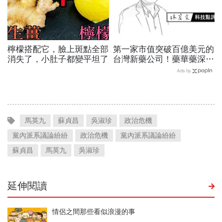
檸檬搭配它，臉上斑點全部
第一家市值突破百億美元的
消失了，小肚子都變平坦了
台灣新藥公司！藥華藥深耕
全球市場，能成為下一個武
Ads by
田製藥？
馬英九
蘇貞昌
吳淑珍
政治危機
黨內派系議論紛紛
政治危機
黨內派系議論紛紛
蘇貞昌
馬英九
吳淑珍
延伸閱讀
情侶之間那些看似浪漫的事