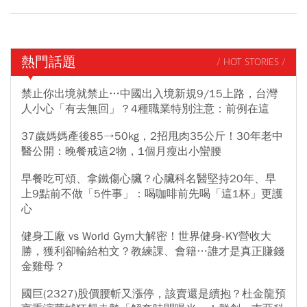
熱門話題
/ HOT STORIES /
禁止你出境就禁止…中國出入境新規9/15上路，台灣
人小心「有去無回」？4種職業特別注意：前例在這
37歲媽媽產後85→50kg，2招甩肉35公斤！30年老中
醫公開：晚餐戒這2物，1個月瘦出小蠻腰
早餐吃可頌、拿鐵傷心臟？心臟科名醫堅持20年、早
上9點前不做「5件事」：喝咖啡前先喝「這1杯」更護
心
健身工廠 vs World Gym大解密！世界健身-KY營收大
勝，獲利卻輸給柏文？教練課、會籍…誰才是真正賺錢
金雞母？
國巨(2327)股價腰斬又漲停，該賣還是續抱？杜金龍預