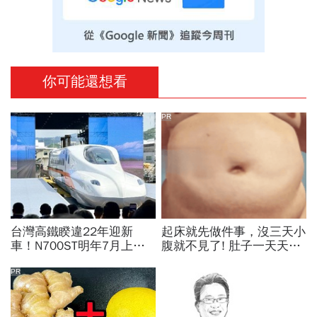
你可能還想看
PR
台灣高鐵睽違22年迎新
起床就先做件事，沒三天小
車！N700ST明年7月上
腹就不見了! 肚子一天天變
線，尖峰運能大增25％...
小！
史哲：台灣動脈再升級
PR