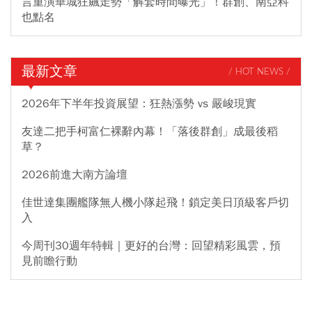
言重演華城狂飆走勢「解套時間曝光」！群創、南亞科
也點名
最新文章
/ HOT NEWS /
2026年下半年投資展望：狂熱漲勢 vs 嚴峻現實
友達二把手柯富仁裸辭內幕！「落後群創」成最後稻
草？
2026前進大南方論壇
佳世達集團艦隊無人機小隊起飛！鎖定美日頂級客戶切
入
今周刊30週年特輯｜更好的台灣：回望精彩風雲，預
見前瞻行動