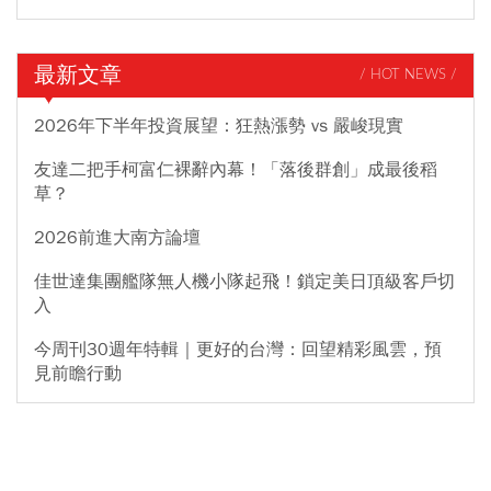
最新文章
/ HOT NEWS /
2026年下半年投資展望：狂熱漲勢 vs 嚴峻現實
友達二把手柯富仁裸辭內幕！「落後群創」成最後稻
草？
2026前進大南方論壇
佳世達集團艦隊無人機小隊起飛！鎖定美日頂級客戶切
入
今周刊30週年特輯｜更好的台灣：回望精彩風雲，預
見前瞻行動