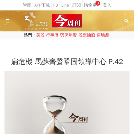
0
熱門：
美股
行事曆
勞保年資
股票抽籤
房地產
扁危機 馬蘇齊聲鞏固領導中心 P.42