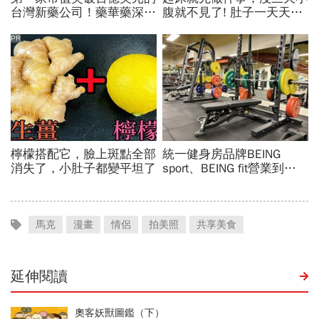
馬克
漫畫
情侶
拍美照
共享美食
延伸閱讀
奧客妖獸圖鑑（下）