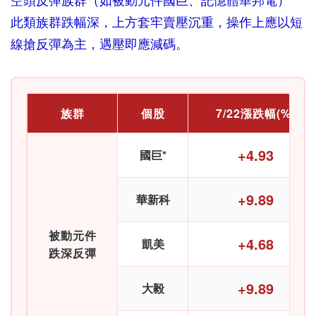
空頭反彈族群（如被動元件國巨、記憶體華邦電）
此類族群跌幅深，上方套牢賣壓沉重，操作上應以短
線搶反彈為主，遇壓即應減碼。
族群
個股
7/22漲跌幅(%)
+4.93
國巨*
+9.89
華新科
被動元件
+4.68
凱美
跌深反彈
+9.89
大毅