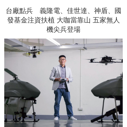
台廠點兵 義隆電、佳世達、神盾、國
發基金注資扶植 大咖當靠山 五家無人
機尖兵登場