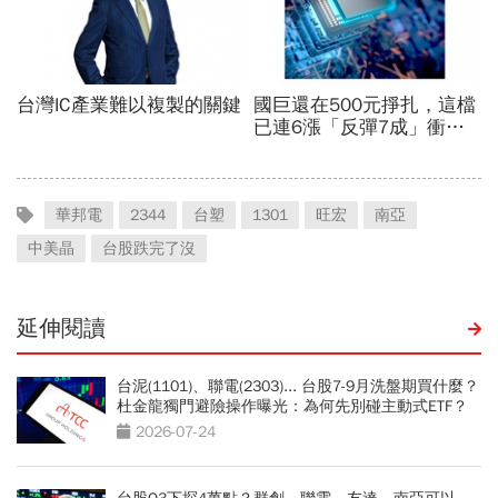
華邦電
2344
台塑
1301
旺宏
南亞
中美晶
台股跌完了沒
延伸閱讀
台泥(1101)、聯電(2303)... 台股7-9月洗盤期買什麼？
杜金龍獨門避險操作曝光：為何先別碰主動式ETF？
2026-07-24