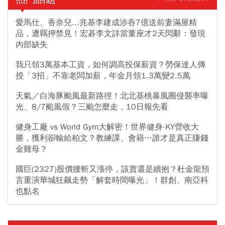
愛馬仕、香奈兒...兆基李建成涉吞7億送前妻滿屋精
品，遭羈押禁見！宏碁李文詳當董座才2天閃辭：發現
內部缺失
我只領3萬基本工資，如何調高投保薪資？勞保達人傳
授「3招」不靠老闆加薪，年金月領1.3萬變2.5萬
天氣／白海豚颱風最新路徑！北北基桃暴風圈侵襲率曝
光、8/7颱風假？三颱怎麼走，10日報先看
健身工廠 vs World Gym大解密！世界健身-KY營收大
勝，獲利卻輸給柏文？教練課、會籍…誰才是真正賺錢
金雞母？
國巨(2327)股價腰斬又漲停，該賣還是續抱？杜金龍預
言重演華城狂飆走勢「解套時間曝光」！群創、南亞科
也點名