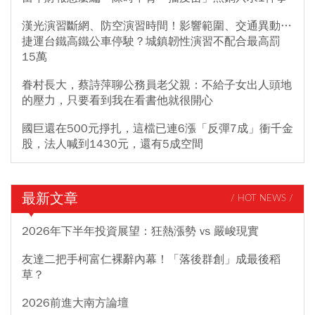
漢光演習斷網、防空演習時間！影響範圍、交通異動…
捷運台鐵高鐵公車停駛？城鎮韌性演習不配合最高罰
15萬
眷村長大，蔡詩萍聊公務員老父親：不給子女出人頭地
的壓力，只要看到我在看書他就很開心
國巨還在500元掙扎，這檔已連6漲「反彈7成」衝千金
股，法人喊到1430元，還有5成空間
最新文章
/ HOT NEWS /
2026年下半年投資展望：狂熱漲勢 vs 嚴峻現實
友達二把手柯富仁裸辭內幕！「落後群創」成最後稻
草？
2026前進大南方論壇