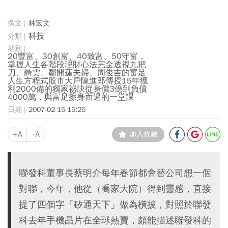
林宏文
科技
20豐富、30創富、40致富、50守富，
掌握人生各階段理財心法完全透視九把
刀、聶雲、鄒開蓮夫婦、周俊吉的富足
人生方程式股市大戶陳進郎傳授15年獲
利2000備的獨家祕訣從身價3億到負債
4000萬，與富足擦身而過的一堂課
2007-02-15 15:25
+A
-A
加入收藏
聯發科董事長蔡明介每年春節都會替公司想一個
對聯，今年，他從（喬家大院）得到靈感，直接
提了四個字「矽通天下」做為橫披，對照於聯發
科去年手機晶片在全球熱賣，頗能描述聯發科的