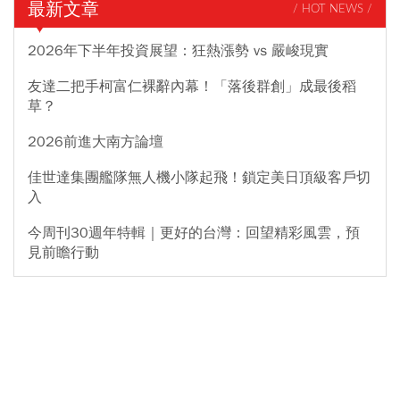
最新文章
/ HOT NEWS /
2026年下半年投資展望：狂熱漲勢 vs 嚴峻現實
友達二把手柯富仁裸辭內幕！「落後群創」成最後稻
草？
2026前進大南方論壇
佳世達集團艦隊無人機小隊起飛！鎖定美日頂級客戶切
入
今周刊30週年特輯｜更好的台灣：回望精彩風雲，預
見前瞻行動