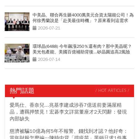
中美晶、聯合再生砸4000萬美元合資太陽能公司！為
何徐秀蘭說是「赴美最佳時機」？原來看到這需求
2026-07-21
環球晶(6488) 今年飆漲250％還有肉？那中美晶呢？
美光包產能、美國百億補助背後...矽晶圓追高2風險
2026-07-14
熱門話題
/ HOT ARTICLES /
愛馬仕、香奈兒...兆基李建成涉吞7億送前妻滿屋精
品，遭羈押禁見！宏碁李文詳當董座才2天閃辭：發現
內部缺失
慈濟被騙10億為何5年不報警、錢找到才認？他好奇：
當年財報怎麼編…陳時中背「擋疫苗」黑鍋只求1件事