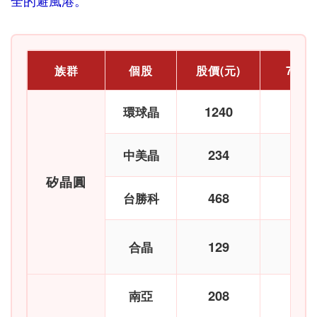
全的避風港。
族群
個股
股價(元)
7/2
1240
+
環球晶
234
+
中美晶
矽晶圓
468
+
台勝科
129
-
合晶
208
+
南亞