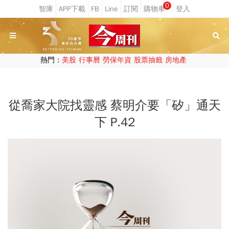
0
熱門：
美股
行事曆
勞保年資
股票抽籤
房地產
從喬家大院找靈感 蔡明介要「矽」通天
下 P.42