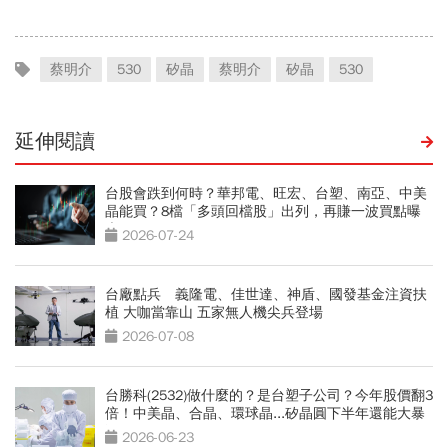
點
蔡明介
530
矽晶
蔡明介
矽晶
530
延伸閱讀
台股會跌到何時？華邦電、旺宏、台塑、南亞、中美
晶能買？8檔「多頭回檔股」出列，再賺一波買點曝
光
2026-07-24
台廠點兵 義隆電、佳世達、神盾、國發基金注資扶
植 大咖當靠山 五家無人機尖兵登場
2026-07-08
台勝科(2532)做什麼的？是台塑子公司？今年股價翻3
倍！中美晶、合晶、環球晶...矽晶圓下半年還能大暴
漲？
2026-06-23