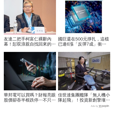
友達二把手柯富仁裸辭內
國巨還在500元掙扎，這檔
幕！彭双浪親自找回來的接
已連6漲「反彈7成」衝千
班人，為何最後撕破臉？
金股，法人喊到1430元，
「落後群創」成最後稻草？
還有5成空間
華邦電可以買嗎？財報亮眼
佳世達集團艦隊「無人機小
股價卻吞半根跌停…不只外
隊起飛」！投資新創擎壤、
資終結連3買改賣超1.8萬
翔隆，總座親督軍養大精
Ads by
張利空，要抱要殺全看2重
兵：鎖定美日頂級客戶切入