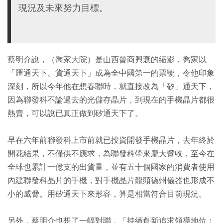
現況及未來努力目標。
蔡明介說，（喬家大院）是山西晉商興衰的縮影，喬家以
「匯通天下、貨通天下」成為全中國第一的票號，令他印象
深刻，所以今年他在想春聯時，就直接改為「矽」通天下，
因為聯發科不論過去的光儲存晶片，到現在的手機晶片都很
熱賣，可以說已真正做到矽通天下了。
早在六年前聯發科上市前就已投資開發手機晶片，去年終於
開花結果，不僅供不應求，為聯發科帶來龐大營收，至今在
全球也累計一億支的出貨量，並有五十個國家的消費者使用
內建聯發科晶片的手機，對手機晶片龍頭德州儀器也形成不
小的威脅。用矽通天下來形容，算是相當符合目前現況。
另外，蔡明介也想了一幅對聯，「持續創新追求領導地位；