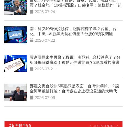
台股Q3下探4萬點？群創、聯電、友達、南亞可以
買？杜金龍「10檔補漲股」口袋名單：這樣操作「超
好賺的啦」
2026-07-24
南亞科(2408)強拉漲停，記憶體穩了嗎？台塑、台
化、中纖...AI新黑馬竟在傳產？台股Q3續攻關鍵
2026-07-22
買進國巨來生再聚？聯電、南亞科...台股跌完了？分
析師揭關鍵底線！被動元件還能買？3訊號看抄底還
是接刀
2026-07-21
鄭麗文提台股快5萬點只是表面「台灣快爛掉」？謝
金河曝數據打臉：台灣處在史上從沒見過的大時代
2026-07-09
熱門話題
/ HOT STORIES /