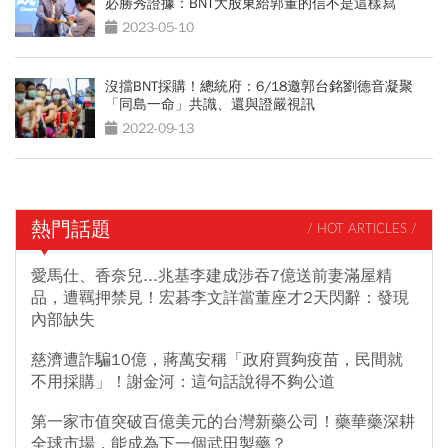
必勝秀證據：BNT大股東給郭董的信不是這樣寫
2023-05-10
沒擋BNT採購！總統府：6/18邀郭台銘劉德音凝聚
「同島一命」共識、還與證嚴視訊
2022-09-13
熱門話題
/ HOT ARTICLES /
愛馬仕、香奈兒...兆基李建成涉吞7億送前妻滿屋精
品，遭羈押禁見！宏碁李文詳當董座才2天閃辭：發現
內部缺失
慈濟遭詐騙10億，蔣萬安稱「政府買夠疫苗，民間就
不用採購」！謝金河：這句話說得不夠公道
第一家市值突破百億美元的台灣新藥公司！藥華藥深耕
全球市場，能成為下一個武田製藥？