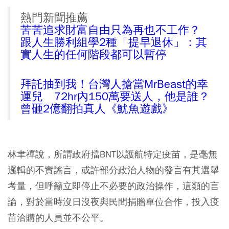
熱門新聞推薦
苦苦追求財富自由只為再也不工作？
跟人生勝利組學2種「提早退休」：其
實人生的任何階段都可以暫停
拜託抽到我！台灣人搶當MrBeast的幸
運兒 72hr內150萬要送人，他是誰？
曾砸2億翻拍真人《魷魚遊戲》
林聿禪說，所謂政府擋BNT以護航特定疫苗，是毫無
邏輯的不實謠言，或許部分政治人物的發言有其選舉
考量，但呼籲立即停止不必要的政治操作，這類的言
論，對於當時沒日沒夜與民間捐贈單位合作，投入疫
苗洽購的人員並不公平。