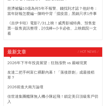
慈濟被騙10億為何5年不報警、錢找到才認？他好奇：
當年財報怎麼編…陳時中背「擋疫苗」黑鍋只求1件事
《吉伊卡哇》電影7/31上映！威秀影城特典、預售套
票…販售資訊整理，討伐棒+小卡必收、上映戲院一文
看
最新文章
/ HOT NEWS /
2026年下半年投資展望：狂熱漲勢 vs 嚴峻現實
友達二把手柯富仁裸辭內幕！「落後群創」成最後稻
草？
2026前進大南方論壇
佳世達集團艦隊無人機小隊起飛！鎖定美日頂級客戶切
入