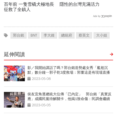
郭台銘
BNT
李大維
總統府
蔡英文
大小姐
延伸閱讀
影／我開始講話了嗎？郭台銘造勢處女秀「尷尬沉
默」數分鐘…郭子乾3度救場：郭董這是有現場直播
的
2023-05-08
侯友宜角逐總統大位傳「已內定」 郭台銘「真實反
應」成國民黨待解關卡，他揭1致命傷：民調會繼續
跌
2023-05-05