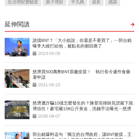
生活理財實驗室
親子理財
平凡媽
成長
感謝
延伸閱讀
誰擋BNT？「大小姐說，你還是不要買了」…郭台銘
曝李大維打給他，被點名的都回應了
2023-05-09
慈濟買500萬劑BNT原廠疫苗！ 執行長今遞件食藥
署申請
2021-06-23
慈濟遭詐騙10億怎麼發生的？陳昱瑄律師見證嚴下跪
博信任！豪宅藏158公斤黃金，洗錢手法曝光…慈濟
回應了
2026-08-07
郭台銘爆料這句「獨立的台灣政府」讓BNT被擋，王