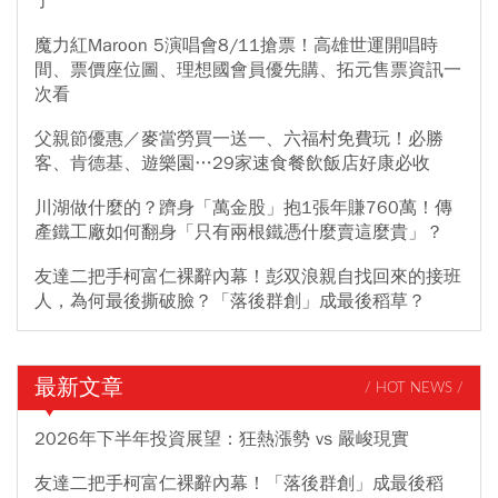
了
魔力紅Maroon 5演唱會8/11搶票！高雄世運開唱時
間、票價座位圖、理想國會員優先購、拓元售票資訊一
次看
父親節優惠／麥當勞買一送一、六福村免費玩！必勝
客、肯德基、遊樂園…29家速食餐飲飯店好康必收
川湖做什麼的？躋身「萬金股」抱1張年賺760萬！傳
產鐵工廠如何翻身「只有兩根鐵憑什麼賣這麼貴」？
友達二把手柯富仁裸辭內幕！彭双浪親自找回來的接班
人，為何最後撕破臉？「落後群創」成最後稻草？
最新文章
/ HOT NEWS /
2026年下半年投資展望：狂熱漲勢 vs 嚴峻現實
友達二把手柯富仁裸辭內幕！「落後群創」成最後稻