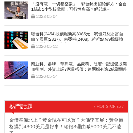
「沒有電，一切都空談」！郭台銘出招給解方：全台
1縣市1小型核電廠，可行性多高？經部說…
2023-05-04
聯發科(2454)股價飆新高3985元，我也好想財富自
由？國巨(2327)、南亞科(2408)...哲哲點名9檔爆噴
股，最快2個月發酵
2026-05-12
南亞科、群聯、華邦電、晶豪科、旺宏…記憶體股滿
血衝刺、外資上調7家目標價：這兩檔有逾2成甜頭能
吃
2026-05-14
熱門話題
/ HOT STORIES /
金價準備北上？黃金現在可以買？大佛李其展：黃金價
格摸到4300美元是好事！瑞銀3理由喊5000美元不遠