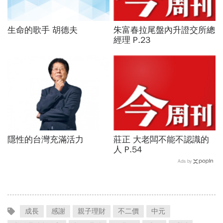
生命的歌手 胡德夫
朱富春拉尾盤內升證交所總
經理 P.23
隱性的台灣充滿活力
莊正 大老闆不能不認識的
人 P.54
Ads by
成長
感謝
親子理財
不二價
中元