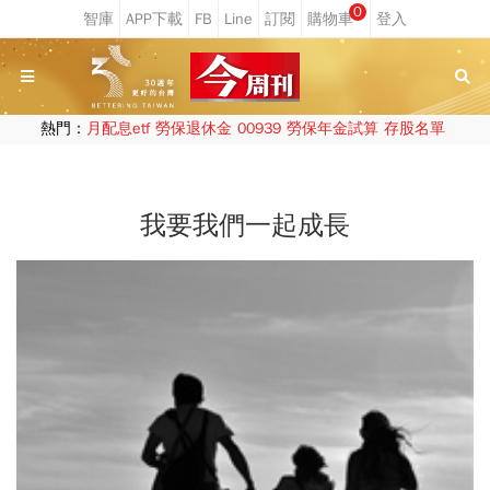
0
熱門：
月配息etf
勞保退休金
00939
勞保年金試算
存股名單
我要我們一起成長