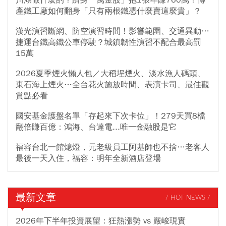
川湖做什麼的？躋身「萬金股」抱1張年賺760萬！傳
產鐵工廠如何翻身「只有兩根鐵憑什麼賣這麼貴」？
漢光演習斷網、防空演習時間！影響範圍、交通異動…
捷運台鐵高鐵公車停駛？城鎮韌性演習不配合最高罰
15萬
2026夏季煙火懶人包／大稻埕煙火、淡水漁人碼頭、
東石海上煙火…全台花火施放時間、表演卡司、最佳觀
賞點必看
國安基金護盤名單「存起來下次卡位」！279天買8檔
翻倍賺百億：鴻海、台達電...唯一金融股是它
福容台北一館熄燈，元老級員工阿基師也不捨…老客人
最後一天入住，福容：明年全新酒店登場
最新文章
/ HOT NEWS /
2026年下半年投資展望：狂熱漲勢 vs 嚴峻現實