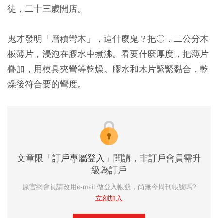
徒，二十三歲開店。
鬼才發明「層積彎木」，這什麼鬼？把○．二公分木
板薄片，浸泡在膠水中煮沸。看要什麼厚度，把薄片
疊加，用模具夾彎等乾燥。膠水和木片緊緊黏合，乾
燥後符合要的彎度。
文章限
「訂戶專屬登入」
閱讀，非訂戶會員需升
級為訂戶
原官網會員請改用e-mail 做登入帳號，尚無今周刊帳號嗎?
立刻加入