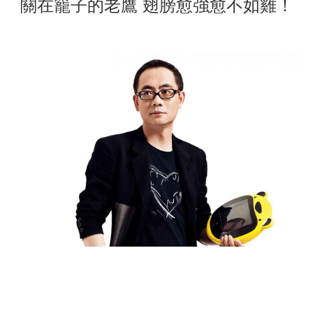
關在籠子的老鷹 翅膀愈強愈不如雞！