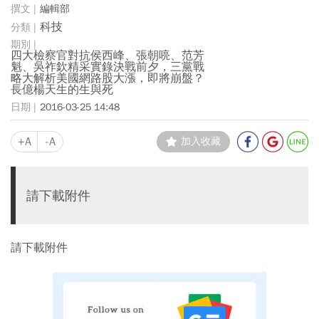
編輯部
科技
四大檢察官對抗侯西峰、張朝喨、范芳
魁、吳祚欽精采實錄決戰前夕，三黨戰
略大解析美國網路股大漲，即將崩盤？
長億楊天生的生與死
2016-03-25 14:48
+A
-A
加入收藏
請下載附件
請下載附件