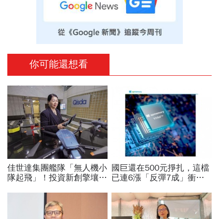
你可能還想看
佳世達集團艦隊「無人機小
國巨還在500元掙扎，這檔
隊起飛」！投資新創擎壤、
已連6漲「反彈7成」衝千
翔隆，總座親督軍養大精
金股，法人喊到1430元，
兵：鎖定美日頂級客戶切入
還有5成空間