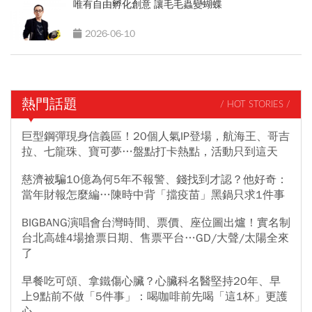
唯有自由孵化創意 讓毛毛蟲變蝴蝶
2026-06-10
熱門話題
/ HOT STORIES /
巨型鋼彈現身信義區！20個人氣IP登場，航海王、哥吉
拉、七龍珠、寶可夢…盤點打卡熱點，活動只到這天
慈濟被騙10億為何5年不報警、錢找到才認？他好奇：
當年財報怎麼編…陳時中背「擋疫苗」黑鍋只求1件事
BIGBANG演唱會台灣時間、票價、座位圖出爐！實名制
台北高雄4場搶票日期、售票平台…GD/大聲/太陽全來
了
早餐吃可頌、拿鐵傷心臟？心臟科名醫堅持20年、早
上9點前不做「5件事」：喝咖啡前先喝「這1杯」更護