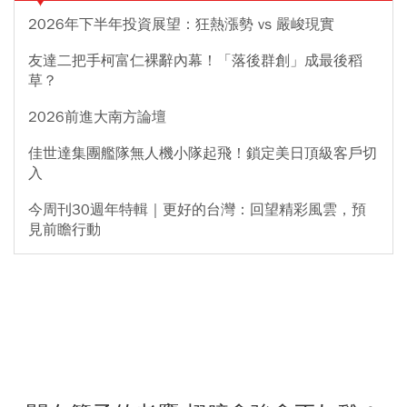
2026年下半年投資展望：狂熱漲勢 vs 嚴峻現實
友達二把手柯富仁裸辭內幕！「落後群創」成最後稻
草？
2026前進大南方論壇
佳世達集團艦隊無人機小隊起飛！鎖定美日頂級客戶切
入
今周刊30週年特輯｜更好的台灣：回望精彩風雲，預
見前瞻行動