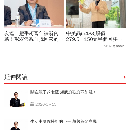
友達二把手柯富仁裸辭內
中美晶(5483)股價
幕！彭双浪親自找回來的接
279.5→150元半個月腰
班人，為何最後撕破臉？
斬，徐秀蘭端出Q2好成
Ads by
「落後群創」成最後稻草？
績、罕見抱屈自家股票：真
的被低估了
延伸閱讀
關在籠子的老鷹 翅膀愈強愈不如雞！
2026-07-15
生活中讓你挫折的小事 藏著黃金商機