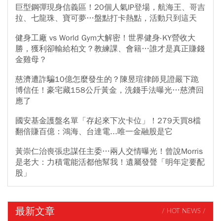
巨型鋼彈現身信義區！20個人氣IP登場，航海王、哥吉
拉、七龍珠、寶可夢…盤點打卡熱點，活動只到這天
健身工廠 vs World Gym大解密！世界健身-KY營收大
勝，獲利卻輸給柏文？教練課、會籍…誰才是真正賺錢
金雞母？
慈濟遭詐騙10億怎麼發生的？陳昱瑄律師見證嚴下跪
博信任！豪宅藏158公斤黃金，洗錢手法曝光…慈濟回
應了
國安基金護盤名單「存起來下次卡位」！279天買8檔
翻倍賺百億：鴻海、台達電...唯一金融股是它
黃崇仁治喪張忠謀任主委…兩人交情曝光！曾說Morris
是老大：力積電能活都他幫我！遺屬發聲「明年定要配
股」
最新文章
/ HOT NEWS /