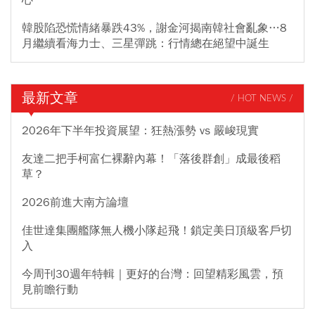
心
韓股陷恐慌情緒暴跌43%，謝金河揭南韓社會亂象…8
月繼續看海力士、三星彈跳：行情總在絕望中誕生
最新文章
/ HOT NEWS /
2026年下半年投資展望：狂熱漲勢 vs 嚴峻現實
友達二把手柯富仁裸辭內幕！「落後群創」成最後稻
草？
2026前進大南方論壇
佳世達集團艦隊無人機小隊起飛！鎖定美日頂級客戶切
入
今周刊30週年特輯｜更好的台灣：回望精彩風雲，預
見前瞻行動