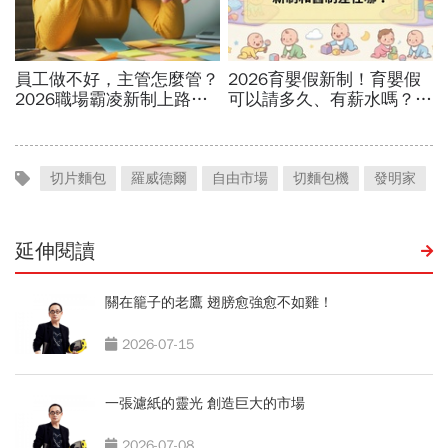
切片麵包
羅威德爾
自由市場
切麵包機
發明家
延伸閱讀
關在籠子的老鷹 翅膀愈強愈不如雞！
2026-07-15
一張濾紙的靈光 創造巨大的市場
2026-07-08